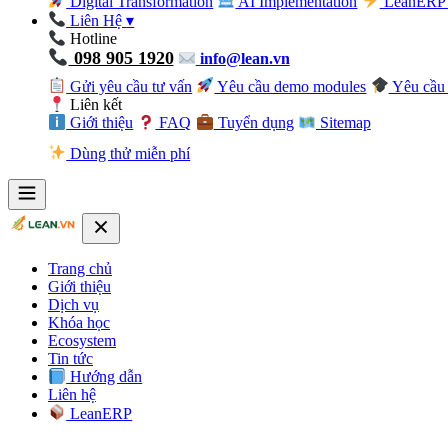
Digital Transformation
AI Implementation
LeanERP 
Liên Hệ
▾
Hotline
098 905 1920
info@lean.vn
Gửi yêu cầu tư vấn
Yêu cầu demo modules
Yêu cầu 
Liên kết
Giới thiệu
FAQ
Tuyển dụng
Sitemap
Dùng thử miễn phí
Trang chủ
Giới thiệu
Dịch vụ
Khóa học
Ecosystem
Tin tức
Hướng dẫn
Liên hệ
LeanERP