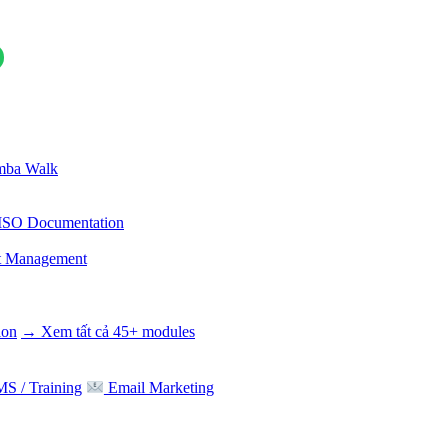
ba Walk
ISO Documentation
t Management
ion
→ Xem tất cả 45+ modules
S / Training
Email Marketing