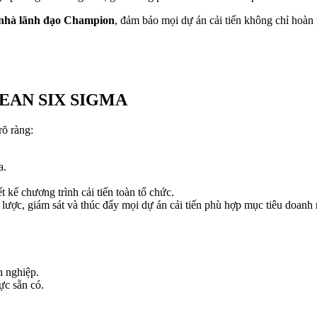
nhà lãnh đạo Champion
, đảm bảo mọi dự án cải tiến không chỉ hoàn 
EAN SIX SIGMA
rõ ràng:
a.
t kế chương trình cải tiến toàn tổ chức.
n lược, giám sát và thúc đẩy mọi dự án cải tiến phù hợp mục tiêu doanh
h nghiệp.
ực sẵn có.