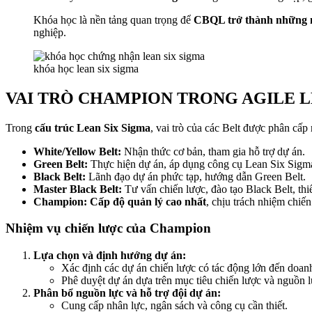
Khóa học là nền tảng quan trọng để
CBQL trở thành những 
nghiệp.
khóa học lean six sigma
VAI TRÒ CHAMPION TRONG AGILE L
Trong
cấu trúc Lean Six Sigma
, vai trò của các Belt được phân cấp 
White/Yellow Belt:
Nhận thức cơ bản, tham gia hỗ trợ dự án.
Green Belt:
Thực hiện dự án, áp dụng công cụ Lean Six Sigm
Black Belt:
Lãnh đạo dự án phức tạp, hướng dẫn Green Belt.
Master Black Belt:
Tư vấn chiến lược, đào tạo Black Belt, thiế
Champion:
Cấp độ quản lý cao nhất
, chịu trách nhiệm chiế
Nhiệm vụ chiến lược của Champion
Lựa chọn và định hướng dự án:
Xác định các dự án chiến lược có tác động lớn đến doan
Phê duyệt dự án dựa trên mục tiêu chiến lược và nguồn l
Phân bổ nguồn lực và hỗ trợ đội dự án:
Cung cấp nhân lực, ngân sách và công cụ cần thiết.