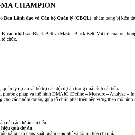
IGMA CHAMPION
ho
Ban Lãnh đạo và Cán bộ Quản lý (CBQL)
, nhằm trang bị kiến t
 lý cao nhất
sau Black Belt và Master Black Belt. Vai trò của họ khôn
 tổ chức.
 quản lý dự án và hỗ trợ các đội dự án trong quá trình cải tiến.
 phương pháp và mô hình DMAIC (Define – Measure – Analyze – Improv
g cho các nhóm dự án, giúp tổ chức phát triển bền vững theo mô hình
ẫn dắt các dự án cải tiến.
g hiệu quả dự án
.
iúp nâng cao năng suất, giảm lãng phí và tối ưu hóa chi phí.