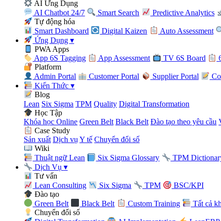
AI Ứng Dụng
AI Chatbot 24/7
Smart Search
Predictive Analytics
Tự động hóa
Smart Dashboard
Digital Kaizen
Auto Assessment
Ứng Dụng
▾
PWA Apps
App 6S Tagging
App Assessment
TV 6S Board
6
Platform
Admin Portal
Customer Portal
Supplier Portal
Con
Kiến Thức
▾
Blog
Lean
Six Sigma
TPM
Quality
Digital Transformation
Học Tập
Khóa học Online
Green Belt
Black Belt
Đào tạo theo yêu cầu
Case Study
Sản xuất
Dịch vụ
Y tế
Chuyển đổi số
Wiki
Thuật ngữ Lean
Six Sigma Glossary
TPM Dictionar
Dịch Vụ
▾
Tư vấn
Lean Consulting
Six Sigma
TPM
BSC/KPI
Đào tạo
Green Belt
Black Belt
Custom Training
Tất cả k
Chuyển đổi số