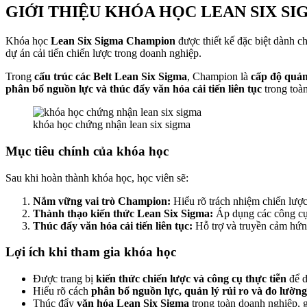
GIỚI THIỆU KHÓA HỌC LEAN SIX S
Khóa học
Lean Six Sigma Champion
được thiết kế đặc biệt dành c
dự án cải tiến chiến lược trong doanh nghiệp.
Trong
cấu trúc các Belt Lean Six Sigma
, Champion là
cấp độ quản
phân bổ nguồn lực và thúc đẩy văn hóa cải tiến liên tục
trong toàn
khóa học chứng nhận lean six sigma
Mục tiêu chính của khóa học
Sau khi hoàn thành khóa học, học viên sẽ:
Nắm vững vai trò Champion:
Hiểu rõ trách nhiệm chiến lược,
Thành thạo kiến thức Lean Six Sigma:
Áp dụng các công cụ,
Thúc đẩy văn hóa cải tiến liên tục:
Hỗ trợ và truyền cảm hứn
Lợi ích khi tham gia khóa học
Được trang bị
kiến thức chiến lược và công cụ thực tiễn
để d
Hiểu rõ cách
phân bổ nguồn lực, quản lý rủi ro và đo lườn
Thúc đẩy
văn hóa Lean Six Sigma
trong toàn doanh nghiệp, g