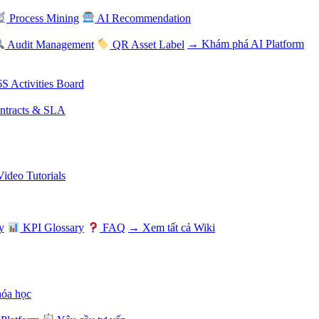
Process Mining
AI Recommendation
Audit Management
QR Asset Label
→ Khám phá AI Platform
S Activities Board
tracts & SLA
Video Tutorials
y
KPI Glossary
FAQ
→ Xem tất cả Wiki
hóa học