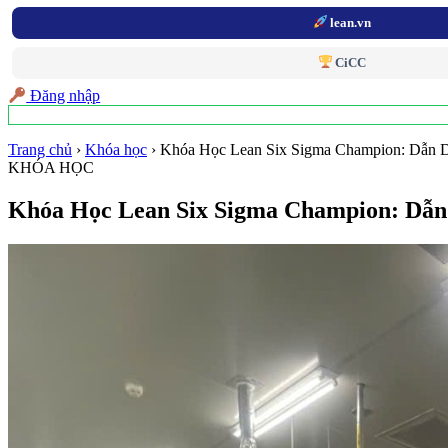
lean.vn
CiCC
Đăng nhập
Trang chủ
›
Khóa học
›
Khóa Học Lean Six Sigma Champion: Dẫn
KHÓA HỌC
Khóa Học Lean Six Sigma Champion: Dẫ