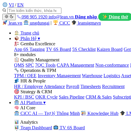
VI
/
EN
098 905 1920
info@lean.vn
Đăng nhập
Dùng thử
lean.vn
ungdungai
|
CiCC
leansigmavn
Trang chủ
Phân Hệ
▾
Gemba Excellence
App 6S Tagging
TV 6S Board
5S Checklist
Kaizen Board
Gem
8+ modules
Quality Management
QMS
SPC
7QC Tools
CAPA Management
Non-conformance
Operations & TPM
TPM / OEE
Inventory Management
Warehouse
Logistics
Asse
HR & People
HR / Employee
Attendance
Payroll
Timesheets
Recruitment
Strategy & CRM
KPI / BSC
OKR Cycle
Sales Pipeline
CRM & Sales
Subscript
AI Platform
▾
AI Core
CiCC AI — Trợ lý Thông Minh
Knowledge Hub
LM
Analytics
Team Dashboard
TV 6S Board