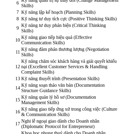
Kỹ năng quản trị sự thay đổi (Change Management
6
Skills)
7
Kỹ năng lập kế hoạch (Planning Skills)
8
Kỹ năng tư duy tích cực (Positive Thinking Skills)
Kỹ năng tư duy phản biện (Critical Thinking
9
Skills)
Kỹ năng giao tiếp hiệu quả (Effective
10
Communication Skills)
Kỹ năng đàm phán thương lượng (Negotiation
11
Skills)
Kỹ năng chăm sóc khách hàng và giải quyết khiếu
12
nại (Excellent Customer Services & Handling
Complaint Skills)
13
Kỹ năng thuyết trình (Presentation Skills)
Kỹ năng soạn thảo văn bản (Documentation
14
Structure Guidance Skills)
Kỹ năng quản lý hồ sơ (Documentation
15
Management Skills)
Kỹ năng giao tiếp ứng xử trong công việc (Culture
16
& Communication Skills)
Nghi lễ ngoại giao dành cho Doanh nhân
17
(Diplomatic Protocol for Entrepreneur)
Khoa học phong thuỷ dành cho Doanh nhân