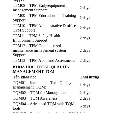
TPM08 – TPM Early/equipment
2 days
management Support
TPM09 – TPM Education and Training
2 days
Support
TPM10 – TPM Administrative & office
2 days
TPM Support
TPM11 – TPM Safety Health
2 days
Environment Support
TPM12 – TPM Computerized
maintenance management system
2 days
Support
TPM13 – TPM Audit and Assessments
2 days
KHÓA HỌC TOTAL QUALITY
MANAGEMENT TQM
Tên khóa học
Thời lượng
TQM01 – Introduction Total Quality
1 days
Management (TQM)
TQM02 – TQM for Management
2 days
TQM03 – TQM Awareness
2 days
TQM04 – Advanced TQM with TQM
6 days
tools