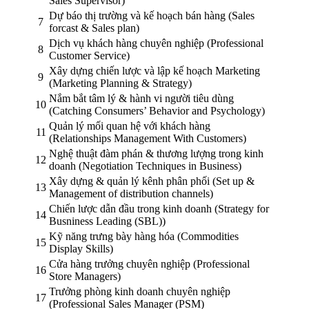
Sales Supervisor)
Dự báo thị trường và kế hoạch bán hàng (Sales
7
forcast & Sales plan)
Dịch vụ khách hàng chuyên nghiệp (Professional
8
Customer Service)
Xây dựng chiến lược và lập kế hoạch Marketing
9
(Marketing Planning & Strategy)
Nắm bắt tâm lý & hành vi người tiêu dùng
10
(Catching Consumers’ Behavior and Psychology)
Quản lý mối quan hệ với khách hàng
11
(Relationships Management With Customers)
Nghệ thuật đàm phán & thương lượng trong kinh
12
doanh (Negotiation Techniques in Business)
Xây dựng & quản lý kênh phân phối (Set up &
13
Management of distribution channels)
Chiến lược dẫn đầu trong kinh doanh (Strategy for
14
Busniness Leading (SBL))
Kỹ năng trưng bày hàng hóa (Commodities
15
Display Skills)
Cửa hàng trưởng chuyên nghiệp (Professional
16
Store Managers)
Trưởng phòng kinh doanh chuyên nghiệp
17
(Professional Sales Manager (PSM)