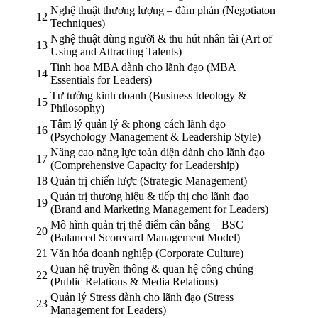
Nghệ thuật thương lượng – đàm phán (Negotiaton
12
Techniques)
Nghệ thuật dùng người & thu hút nhân tài (Art of
13
Using and Attracting Talents)
Tinh hoa MBA dành cho lãnh đạo (MBA
14
Essentials for Leaders)
Tư tưởng kinh doanh (Business Ideology &
15
Philosophy)
Tâm lý quản lý & phong cách lãnh đạo
16
(Psychology Management & Leadership Style)
Nâng cao năng lực toàn diện dành cho lãnh đạo
17
(Comprehensive Capacity for Leadership)
18
Quản trị chiến lược (Strategic Management)
Quản trị thương hiệu & tiếp thị cho lãnh đạo
19
(Brand and Marketing Management for Leaders)
Mô hình quản trị thẻ điểm cân bằng – BSC
20
(Balanced Scorecard Management Model)
21
Văn hóa doanh nghiệp (Corporate Culture)
Quan hệ truyền thông & quan hệ công chúng
22
(Public Relations & Media Relations)
Quản lý Stress dành cho lãnh đạo (Stress
23
Management for Leaders)