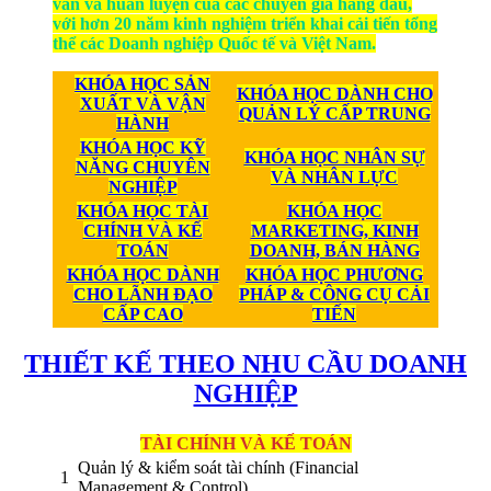
vấn và huấn luyện của các chuyên gia hàng đầu,
với hơn 20 năm kinh nghiệm triển khai cải tiến tổng
thể các Doanh nghiệp Quốc tế và Việt Nam.
KHÓA HỌC SẢN
KHÓA HỌC DÀNH CHO
XUẤT VÀ VẬN
QUẢN LÝ CẤP TRUNG
HÀNH
KHÓA HỌC KỸ
KHÓA HỌC NHÂN SỰ
NĂNG CHUYÊN
VÀ NHÂN LỰC
NGHIỆP
KHÓA HỌC TÀI
KHÓA HỌC
CHÍNH VÀ KẾ
MARKETING, KINH
TOÁN
DOANH, BÁN HÀNG
KHÓA HỌC DÀNH
KHÓA HỌC PHƯƠNG
CHO LÃNH ĐẠO
PHÁP & CÔNG CỤ CẢI
CẤP CAO
TIẾN
THIẾT KẾ THEO NHU CẦU DOANH
NGHIỆP
TÀI CHÍNH VÀ KẾ TOÁN
Quản lý & kiểm soát tài chính (Financial
1
Management & Control)