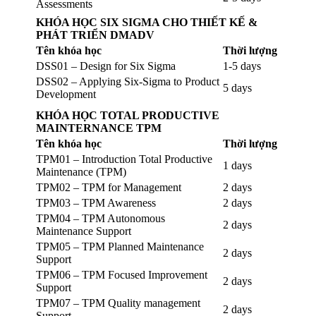
Assessments
KHÓA HỌC SIX SIGMA CHO THIẾT KẾ &
PHÁT TRIỂN DMADV
Tên khóa học
Thời lượng
DSS01 – Design for Six Sigma
1-5 days
DSS02 – Applying Six-Sigma to Product
5 days
Development
KHÓA HỌC TOTAL PRODUCTIVE
MAINTERNANCE TPM
Tên khóa học
Thời lượng
TPM01 – Introduction Total Productive
1 days
Maintenance (TPM)
TPM02 – TPM for Management
2 days
TPM03 – TPM Awareness
2 days
TPM04 – TPM Autonomous
2 days
Maintenance Support
TPM05 – TPM Planned Maintenance
2 days
Support
TPM06 – TPM Focused Improvement
2 days
Support
TPM07 – TPM Quality management
2 days
Support