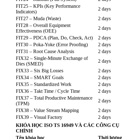
FIT25 – KPIs (Key Performance
2 days
Indicators)
FIT27 – Muda (Waste)
2 days
FIT28 – Overall Equipment
2 days
Effectiveness (OEE)
FIT29 – PDCA (Plan, Do, Check, Act)
2 days
FIT30 – Poka-Yoke (Error Proofing)
2 days
FIT31 – Root Cause Analysis
2 days
FIX32 – Single-Minute Exchange of
2 days
Dies (SMED)
FIX33 – Six Big Losses
2 days
FIX34 – SMART Goals
2 days
FIX35 – Standardized Work
2 days
FIX36 – Takt Time / Cycle Time
2 days
FIX37 – Total Productive Maintenance
2 days
(TPM)
FIX38 – Value Stream Mapping
2 days
FIX39 – Visual Factory
2 days
KHÓA HỌC ISO TS 16949 VÀ CÁC CÔNG CỤ
CHÍNH
Tên khóa học
Thời lượng