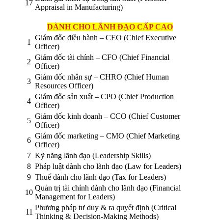
17
Appraisal in Manufacturing)
DÀNH CHO LÃNH ĐẠO CẤP CAO
Giám đốc điều hành – CEO (Chief Executive
1
Officer)
Giám đốc tài chính – CFO (Chief Financial
2
Officer)
Giám đốc nhân sự – CHRO (Chief Human
3
Resources Officer)
Giám đốc sản xuất – CPO (Chief Production
4
Officer)
Giám đốc kinh doanh – CCO (Chief Customer
5
Officer)
Giám đốc marketing – CMO (Chief Marketing
6
Officer)
7
Kỹ năng lãnh đạo (Leadership Skills)
8
Pháp luật dành cho lãnh đạo (Law for Leaders)
9
Thuế dành cho lãnh đạo (Tax for Leaders)
Quản trị tài chính dành cho lãnh đạo (Financial
10
Management for Leaders)
Phương pháp tư duy & ra quyết định (Critical
11
Thinking & Decision-Making Methods)