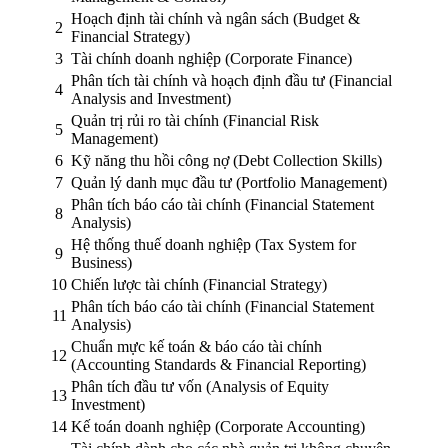
Hoạch định tài chính và ngân sách (Budget &
2
Financial Strategy)
3
Tài chính doanh nghiệp (Corporate Finance)
Phân tích tài chính và hoạch định đầu tư (Financial
4
Analysis and Investment)
Quản trị rủi ro tài chính (Financial Risk
5
Management)
6
Kỹ năng thu hồi công nợ (Debt Collection Skills)
7
Quản lý danh mục đầu tư (Portfolio Management)
Phân tích báo cáo tài chính (Financial Statement
8
Analysis)
Hệ thống thuế doanh nghiệp (Tax System for
9
Business)
10
Chiến lược tài chính (Financial Strategy)
Phân tích báo cáo tài chính (Financial Statement
11
Analysis)
Chuẩn mực kế toán & báo cáo tài chính
12
(Accounting Standards & Financial Reporting)
Phân tích đầu tư vốn (Analysis of Equity
13
Investment)
14
Kế toán doanh nghiệp (Corporate Accounting)