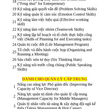
18
(“Feng shui” for Entrepreneur)
19
Kỹ năng giải quyết vấn đề (Problem Solving Skills)
20
Kỹ năng quản lý cảm xúc (Emotion Control Skills)
Kỹ năng làm việc hiệu quả (Effective working
21
skill)
22
Kỹ năng làm việc nhóm (Teamwork Skills)
Kỹ năng lập kế hoạch và tổ chức thực hiện công
23
việc (Skills of Planning for and Executing tasks)
24
Quản trị cuộc đời (Life Management Program)
Tổ chức và điều hành cuộc họp (Organizing and
25
Running a Meeting)
26
Sáu chiếc nón tư duy (Six Thinking Hats)
Kỹ năng nói trước công chúng (Public Speaking
27
Skills)
DÀNH CHO QUẢN LÝ CẤP TRUNG
Nâng cao năng lực Phó giám đốc (Improving the
1
Capacity of Vice Director)
Năng lực quản trị dành cho quản lý cấp trung
2
(Management Capacity for Middle Managers)
Quản lý nhân viên tài năng & xây dựng đội ngũ kế
3
thừa (Talens Management & Heir Career)