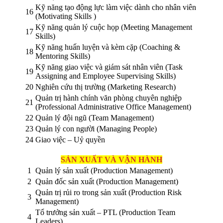
Kỹ năng tạo động lực làm việc dành cho nhân viên
16
(Motivating Skills )
Kỹ năng quản lý cuộc họp (Meeting Management
17
Skills)
Kỹ năng huấn luyện và kèm cặp (Coaching &
18
Mentoring Skills)
Kỹ năng giao việc và giám sát nhân viên (Task
19
Assigning and Employee Supervising Skills)
20
Nghiên cứu thị trường (Marketing Research)
Quản trị hành chính văn phòng chuyên nghiệp
21
(Professional Administrative Office Management)
22
Quản lý đội ngũ (Team Management)
23
Quản lý con người (Managing People)
24
Giao việc – Uỷ quyền
SẢN XUẤT VÀ VẬN HÀNH
1
Quản lý sản xuất (Production Management)
2
Quản đốc sản xuất (Production Management)
Quản trị rủi ro trong sản xuất (Production Risk
3
Management)
Tổ trưởng sản xuất – PTL (Production Team
4
Leaders)