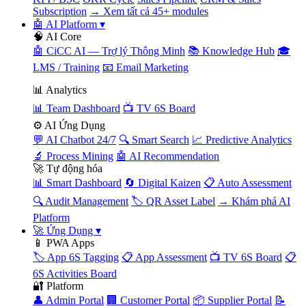
Subscription
→ Xem tất cả 45+ modules
🤖 AI Platform
▾
🧠 AI Core
🤖 CiCC AI — Trợ lý Thông Minh
📚 Knowledge Hub
🎓
LMS / Training
📧 Email Marketing
📊 Analytics
📊 Team Dashboard
📺 TV 6S Board
⚙️ AI Ứng Dụng
💬 AI Chatbot 24/7
🔍 Smart Search
📈 Predictive Analytics
🔬 Process Mining
🤖 AI Recommendation
🚀 Tự động hóa
📊 Smart Dashboard
🔄 Digital Kaizen
📋 Auto Assessment
🔍 Audit Management
🏷️ QR Asset Label
→ Khám phá AI
Platform
🚀 Ứng Dụng
▾
📱 PWA Apps
🏷️ App 6S Tagging
📋 App Assessment
📺 TV 6S Board
📋
6S Activities Board
🔐 Platform
👤 Admin Portal
🏢 Customer Portal
📦 Supplier Portal
📝