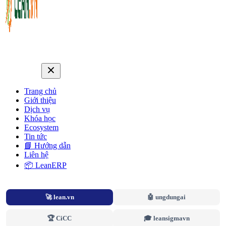
Trang chủ
Giới thiệu
Dịch vụ
Khóa học
Ecosystem
Tin tức
📘 Hướng dẫn
Liên hệ
📦 LeanERP
🚀 lean.vn
🤖 ungdungai
🏆 CiCC
🎓 leansigmavn