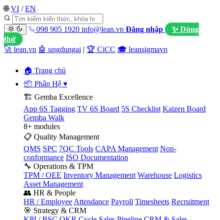
🌐
VI
/
EN
098 905 1920
info@lean.vn
Đăng nhập
✨ Dùng
thử
🚀 lean.vn
🤖 ungdungai
|
🏆 CiCC
🎓 leansigmavn
🏠 Trang chủ
📦 Phân Hệ
▾
🏗️ Gemba Excellence
App 6S Tagging
TV 6S Board
5S Checklist
Kaizen Board
Gemba Walk
8+ modules
📋 Quality Management
QMS
SPC
7QC Tools
CAPA Management
Non-
conformance
ISO Documentation
🔧 Operations & TPM
TPM / OEE
Inventory Management
Warehouse
Logistics
Asset Management
👥 HR & People
HR / Employee
Attendance
Payroll
Timesheets
Recruitment
🎯 Strategy & CRM
KPI / BSC
OKR Cycle
Sales Pipeline
CRM & Sales