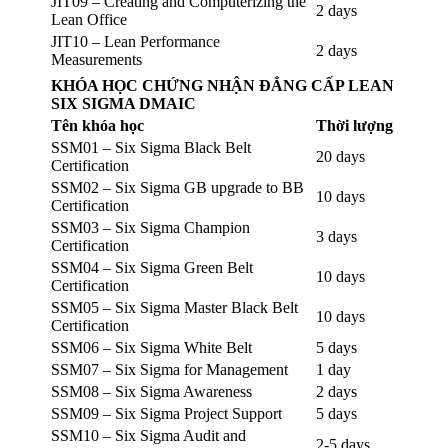
JIT09 – Creating and Computerizing the
2 days
Lean Office
JIT10 – Lean Performance
2 days
Measurements
KHÓA HỌC CHỨNG NHẬN ĐẲNG CẤP LEAN
SIX SIGMA DMAIC
Tên khóa học
Thời lượng
SSM01 – Six Sigma Black Belt
20 days
Certification
SSM02 – Six Sigma GB upgrade to BB
10 days
Certification
SSM03 – Six Sigma Champion
3 days
Certification
SSM04 – Six Sigma Green Belt
10 days
Certification
SSM05 – Six Sigma Master Black Belt
10 days
Certification
SSM06 – Six Sigma White Belt
5 days
SSM07 – Six Sigma for Management
1 day
SSM08 – Six Sigma Awareness
2 days
SSM09 – Six Sigma Project Support
5 days
SSM10 – Six Sigma Audit and
2-5 days