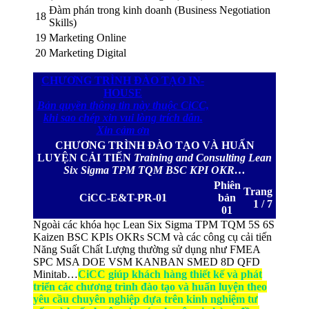
Đàm phán trong kinh doanh (Business Negotiation
18
Skills)
19
Marketing Online
20
Marketing Digital
CHƯƠNG TRÌNH ĐÀO TẠO IN-
HOUS
E
Bản quyền thông tin này thuộc CiCC,
khi sao chép xin vui lòng trích dẫn.
Xin cảm ơn
CHƯƠNG TRÌNH ĐÀO TẠO VÀ HUẤN
LUYỆN CẢI TIẾN
Training and Consulting Lean
Six Sigma TPM TQM BSC KPI OKR…
Phiên
Trang
CiCC-E&T-PR-01
bản
1 / 7
01
Ngoài các khóa học Lean Six Sigma TPM TQM 5S 6S
Kaizen BSC KPIs OKRs SCM và các công cụ cải tiến
Năng Suất Chất Lượng thường sử dụng như FMEA
SPC MSA DOE VSM KANBAN SMED 8D QFD
Minitab…
CiCC giúp khách hàng thiết kế và phát
triển các chương trình đào tạo và huấn luyện theo
yêu cầu chuyên nghiệp dựa trên kinh nghiệm tư