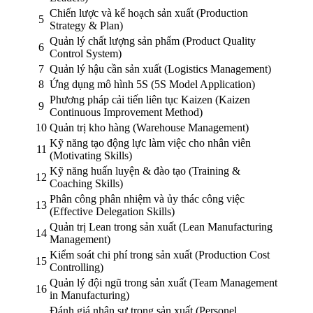
Chiến lược và kế hoạch sản xuất (Production
5
Strategy & Plan)
Quản lý chất lượng sản phẩm (Product Quality
6
Control System)
7
Quản lý hậu cần sản xuất (Logistics Management)
8
Ứng dụng mô hình 5S (5S Model Application)
Phương pháp cải tiến liên tục Kaizen (Kaizen
9
Continuous Improvement Method)
10
Quản trị kho hàng (Warehouse Management)
Kỹ năng tạo động lực làm việc cho nhân viên
11
(Motivating Skills)
Kỹ năng huấn luyện & đào tạo (Training &
12
Coaching Skills)
Phân công phân nhiệm và ủy thác công việc
13
(Effective Delegation Skills)
Quản trị Lean trong sản xuất (Lean Manufacturing
14
Management)
Kiểm soát chi phí trong sản xuất (Production Cost
15
Controlling)
Quản lý đội ngũ trong sản xuất (Team Management
16
in Manufacturing)
Đánh giá nhân sự trong sản xuất (Personel