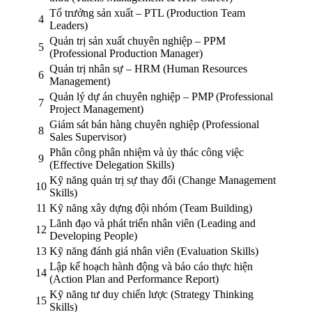
Tổ trưởng sản xuất – PTL (Production Team
4
Leaders)
Quản trị sản xuất chuyên nghiệp – PPM
5
(Professional Production Manager)
Quản trị nhân sự – HRM (Human Resources
6
Management)
Quản lý dự án chuyên nghiệp – PMP (Professional
7
Project Management)
Giám sát bán hàng chuyên nghiệp (Professional
8
Sales Supervisor)
Phân công phân nhiệm và ủy thác công việc
9
(Effective Delegation Skills)
Kỹ năng quản trị sự thay đổi (Change Management
10
Skills)
11
Kỹ năng xây dựng đội nhóm (Team Building)
Lãnh đạo và phát triển nhân viên (Leading and
12
Developing People)
13
Kỹ năng đánh giá nhân viên (Evaluation Skills)
Lập kế hoạch hành động và báo cáo thực hiện
14
(Action Plan and Performance Report)
Kỹ năng tư duy chiến lược (Strategy Thinking
15
Skills)