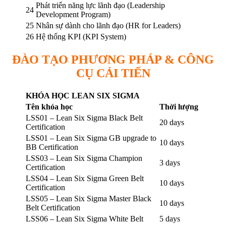
Phát triển năng lực lãnh đạo (Leadership
24
Development Program)
25
Nhân sự dành cho lãnh đạo (HR for Leaders)
26
Hệ thống KPI (KPI System)
ĐÀO TẠO PHƯƠNG PHÁP & CÔNG
CỤ CẢI TIẾN
KHÓA HỌC LEAN SIX SIGMA
Tên khóa học
Thời lượng
LSS01 – Lean Six Sigma Black Belt
20 days
Certification
LSS01 – Lean Six Sigma GB upgrade to
10 days
BB Certification
LSS03 – Lean Six Sigma Champion
3 days
Certification
LSS04 – Lean Six Sigma Green Belt
10 days
Certification
LSS05 – Lean Six Sigma Master Black
10 days
Belt Certification
LSS06 – Lean Six Sigma White Belt
5 days