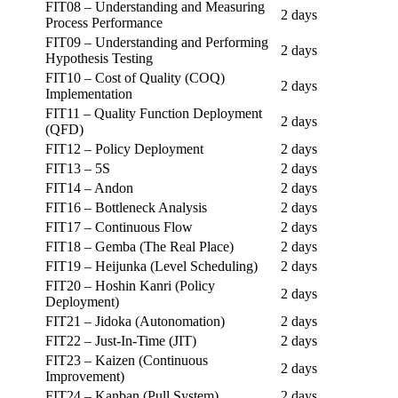
FIT08 – Understanding and Measuring
2 days
Process Performance
FIT09 – Understanding and Performing
2 days
Hypothesis Testing
FIT10 – Cost of Quality (COQ)
2 days
Implementation
FIT11 – Quality Function Deployment
2 days
(QFD)
FIT12 – Policy Deployment
2 days
FIT13 – 5S
2 days
FIT14 – Andon
2 days
FIT16 – Bottleneck Analysis
2 days
FIT17 – Continuous Flow
2 days
FIT18 – Gemba (The Real Place)
2 days
FIT19 – Heijunka (Level Scheduling)
2 days
FIT20 – Hoshin Kanri (Policy
2 days
Deployment)
FIT21 – Jidoka (Autonomation)
2 days
FIT22 – Just-In-Time (JIT)
2 days
FIT23 – Kaizen (Continuous
2 days
Improvement)
FIT24 – Kanban (Pull System)
2 days