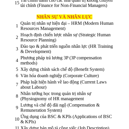
Tài chính dành cho các nhà quản trị không chuyên
15
tài chính (Finance for Non-Financial Managers)
NHÂN SỰ VÀ NHÂN LỰC
Quản trị nhân sự hiện đại – HRM (Modern Human
1
Resources Management)
Hoạch định chiến lược nhân sự (Strategic Human
2
Resource Planning)
Đào tạo & phát triển nguồn nhân lực (HR Training
3
& Development)
Phương pháp trả lương 3P (3P compensation
4
methods)
5
Xây dựng chính sách chế độ (Benefit System)
6
Văn hóa doanh nghiệp (Corporate Culture)
Pháp luật hiện hành về lao động (Current Laws
7
about Labour)
Nhân tướng học trong quản trị nhân sự
8
(Physiognomy of HR management
Lương và chế độ đãi ngộ (Compensation &
9
Remuneration System)
Ứng dụng của BSC & KPIs (Applications of BSC
10
& KPIs)
11
Xây dựng bản mô tả công việc (Job Description)