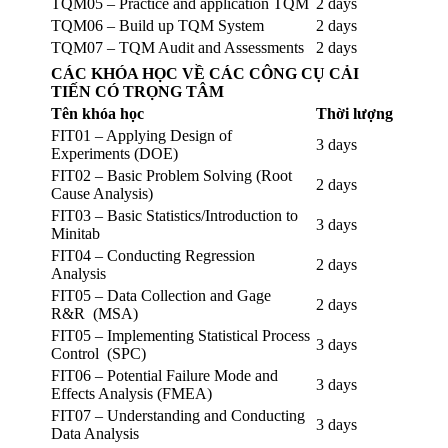
TQM05 – Practice and application TQM
2 days
TQM06 – Build up TQM System
2 days
TQM07 – TQM Audit and Assessments
2 days
CÁC KHÓA HỌC VỀ CÁC CÔNG CỤ CẢI
TIẾN CÓ TRỌNG TÂM
Tên khóa học
Thời lượng
FIT01 – Applying Design of
3 days
Experiments (DOE)
FIT02 – Basic Problem Solving (Root
2 days
Cause Analysis)
FIT03 – Basic Statistics/Introduction to
3 days
Minitab
FIT04 – Conducting Regression
2 days
Analysis
FIT05 – Data Collection and Gage
2 days
R&R (MSA)
FIT05 – Implementing Statistical Process
3 days
Control (SPC)
FIT06 – Potential Failure Mode and
3 days
Effects Analysis (FMEA)
FIT07 – Understanding and Conducting
3 days
Data Analysis