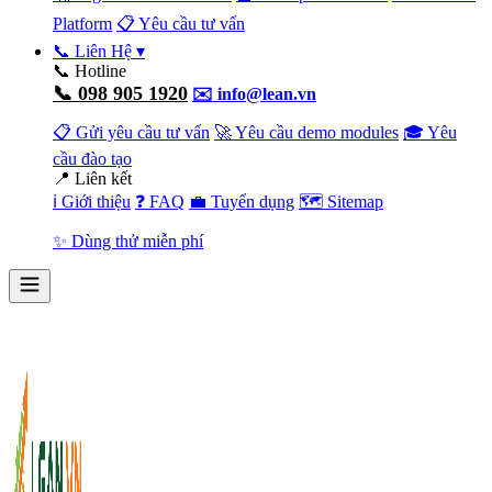
Platform
📋 Yêu cầu tư vấn
📞 Liên Hệ
▾
📞 Hotline
📞 098 905 1920
✉️ info@lean.vn
📋 Gửi yêu cầu tư vấn
🚀 Yêu cầu demo modules
🎓 Yêu
cầu đào tạo
📍 Liên kết
ℹ️ Giới thiệu
❓ FAQ
💼 Tuyển dụng
🗺️ Sitemap
✨ Dùng thử miễn phí