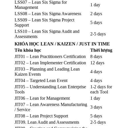
LSS07 – Lean Six Sigma for
1 day
Management
LSS08 – Lean Six Sigma Awareness
2 days
LSS09 – Lean Six Sigma Project
5 days
Support
LSS10 – Lean Six Sigma Audit and
2-5 days
Assessments
KHÓA HỌC LEAN / KAIZEN / JUST IN TIME
Tên khóa học
Thời lượng
JIT01 – Lean Practitioners Certification
8 days
JIT02 – Lean Implementer Certification
12 days
JIT03 – Planning and Leading Lean
4 days
Kaizen Events
JIT04 – Targeted Lean Event
4 days
JIT05 – Understanding Lean Enterprise
1-2 days for
Tools
each Tool
JIT06 – Lean for Management
1 day
JIT07 – Lean Awareness Manufacturing
3 days
/ Service
JIT08 – Lean Project Support
5 days
JIT09. Lean Audit and Assessments
2-5 days