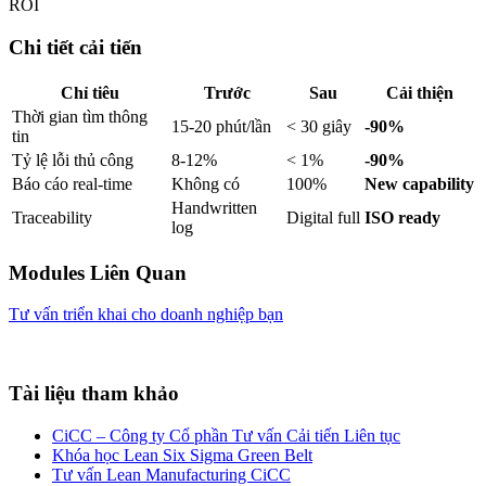
ROI
Chi tiết cải tiến
Chỉ tiêu
Trước
Sau
Cải thiện
Thời gian tìm thông
15-20 phút/lần
< 30 giây
-90%
tin
Tỷ lệ lỗi thủ công
8-12%
< 1%
-90%
Báo cáo real-time
Không có
100%
New capability
Handwritten
Traceability
Digital full
ISO ready
log
Modules Liên Quan
Tư vấn triển khai cho doanh nghiệp bạn
Tài liệu tham khảo
CiCC – Công ty Cổ phần Tư vấn Cải tiến Liên tục
Khóa học Lean Six Sigma Green Belt
Tư vấn Lean Manufacturing CiCC