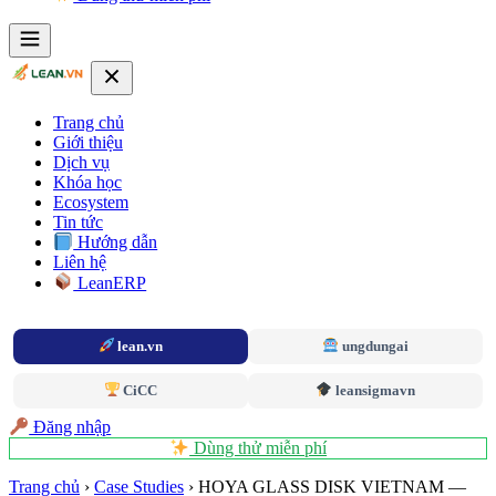
Trang chủ
Giới thiệu
Dịch vụ
Khóa học
Ecosystem
Tin tức
Hướng dẫn
Liên hệ
LeanERP
lean.vn
ungdungai
CiCC
leansigmavn
Đăng nhập
Dùng thử miễn phí
Trang chủ
›
Case Studies
›
HOYA GLASS DISK VIETNAM —