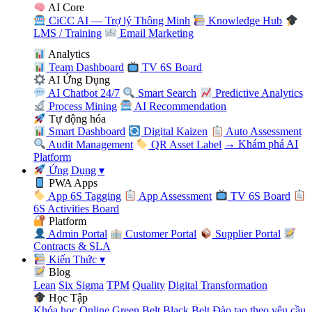
AI Core
CiCC AI — Trợ lý Thông Minh
Knowledge Hub
LMS / Training
Email Marketing
Analytics
Team Dashboard
TV 6S Board
AI Ứng Dụng
AI Chatbot 24/7
Smart Search
Predictive Analytics
Process Mining
AI Recommendation
Tự động hóa
Smart Dashboard
Digital Kaizen
Auto Assessment
Audit Management
QR Asset Label
→ Khám phá AI
Platform
Ứng Dụng
▾
PWA Apps
App 6S Tagging
App Assessment
TV 6S Board
6S Activities Board
Platform
Admin Portal
Customer Portal
Supplier Portal
Contracts & SLA
Kiến Thức
▾
Blog
Lean
Six Sigma
TPM
Quality
Digital Transformation
Học Tập
Khóa học Online
Green Belt
Black Belt
Đào tạo theo yêu cầu