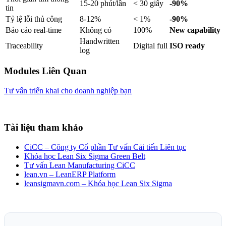
15-20 phút/lần
< 30 giây
-90%
tin
Tỷ lệ lỗi thủ công
8-12%
< 1%
-90%
Báo cáo real-time
Không có
100%
New capability
Handwritten
Traceability
Digital full
ISO ready
log
Modules Liên Quan
Tư vấn triển khai cho doanh nghiệp bạn
Tài liệu tham khảo
CiCC – Công ty Cổ phần Tư vấn Cải tiến Liên tục
Khóa học Lean Six Sigma Green Belt
Tư vấn Lean Manufacturing CiCC
lean.vn – LeanERP Platform
leansigmavn.com – Khóa học Lean Six Sigma