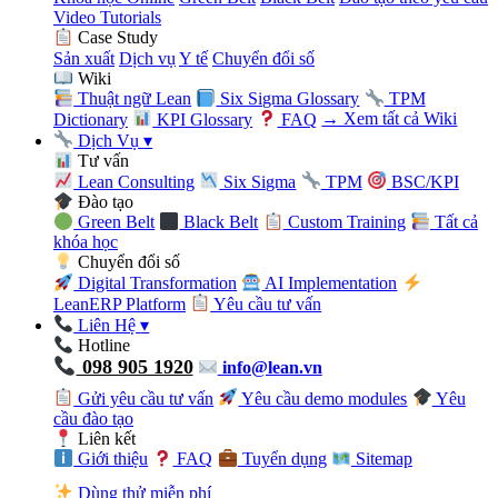
Video Tutorials
Case Study
Sản xuất
Dịch vụ
Y tế
Chuyển đổi số
Wiki
Thuật ngữ Lean
Six Sigma Glossary
TPM
Dictionary
KPI Glossary
FAQ
→ Xem tất cả Wiki
Dịch Vụ
▾
Tư vấn
Lean Consulting
Six Sigma
TPM
BSC/KPI
Đào tạo
Green Belt
Black Belt
Custom Training
Tất cả
khóa học
Chuyển đổi số
Digital Transformation
AI Implementation
LeanERP Platform
Yêu cầu tư vấn
Liên Hệ
▾
Hotline
098 905 1920
info@lean.vn
Gửi yêu cầu tư vấn
Yêu cầu demo modules
Yêu
cầu đào tạo
Liên kết
Giới thiệu
FAQ
Tuyển dụng
Sitemap
Dùng thử miễn phí