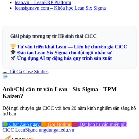
lean.vn – LeanERP Platform
leansigmavn.com – Khóa học Lean Six Sigma
Giải pháp tương tự từ Hệ sinh thái CiCC
Tư vấn triển khai Lean — Liên hệ chuyên gia CiCC
Đào tạo Lean Six Sigma cho đội ngũ nhân sự
Ứng dụng AI tự động hóa quy trình sản xuất
← Tất Cả Case Studies
Anh/Chị cần tư vấn
Lean - Six Sigma - TPM -
Kaizen?
Đội ngũ chuyên gia CiCC với hơn 20 năm kinh nghiệm sẵn sàng hỗ
trợ bạn
Chat Zalo ngay
Gọi Hotline
Đặt lịch tư vấn miễn phí
CiCC
LeanSigma
ungdungai
.
edu.vn