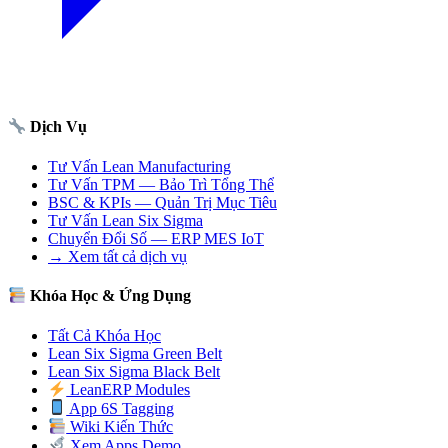
Dịch Vụ
Tư Vấn Lean Manufacturing
Tư Vấn TPM — Bảo Trì Tổng Thể
BSC & KPIs — Quản Trị Mục Tiêu
Tư Vấn Lean Six Sigma
Chuyển Đổi Số — ERP MES IoT
→ Xem tất cả dịch vụ
Khóa Học & Ứng Dụng
Tất Cả Khóa Học
Lean Six Sigma Green Belt
Lean Six Sigma Black Belt
LeanERP Modules
App 6S Tagging
Wiki Kiến Thức
Xem Apps Demo