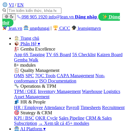
VI
/
EN
098 905 1920
info@lean.vn
Đăng nhập
Dùng
thử
lean.vn
ungdungai
|
CiCC
leansigmavn
Trang chủ
Phân Hệ
▾
Gemba Excellence
App 6S Tagging
TV 6S Board
5S Checklist
Kaizen Board
Gemba Walk
8+ modules
Quality Management
QMS
SPC
7QC Tools
CAPA Management
Non-
conformance
ISO Documentation
Operations & TPM
TPM / OEE
Inventory Management
Warehouse
Logistics
Asset Management
HR & People
HR / Employee
Attendance
Payroll
Timesheets
Recruitment
Strategy & CRM
KPI / BSC
OKR Cycle
Sales Pipeline
CRM & Sales
Subscription
→ Xem tất cả 45+ modules
AI Platform
▾