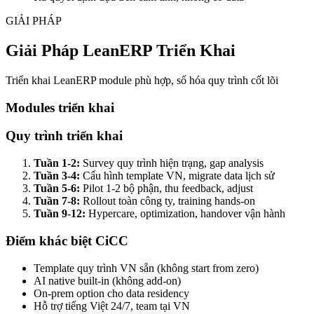
GIẢI PHÁP
Giải Pháp LeanERP Triển Khai
Triển khai LeanERP module phù hợp, số hóa quy trình cốt lõi
Modules triển khai
Quy trình triển khai
Tuần 1-2:
Survey quy trình hiện trạng, gap analysis
Tuần 3-4:
Cấu hình template VN, migrate data lịch sử
Tuần 5-6:
Pilot 1-2 bộ phận, thu feedback, adjust
Tuần 7-8:
Rollout toàn công ty, training hands-on
Tuần 9-12:
Hypercare, optimization, handover vận hành
Điểm khác biệt CiCC
Template quy trình VN sẵn (không start from zero)
AI native built-in (không add-on)
On-prem option cho data residency
Hỗ trợ tiếng Việt 24/7, team tại VN