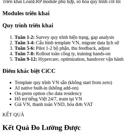
Triển khai LeanERP module phù hợp, số hóa quy trình cốt lõi
Modules triển khai
Quy trình triển khai
Tuần 1-2:
Survey quy trình hiện trạng, gap analysis
Tuần 3-4:
Cấu hình template VN, migrate data lịch sử
Tuần 5-6:
Pilot 1-2 bộ phận, thu feedback, adjust
Tuần 7-8:
Rollout toàn công ty, training hands-on
Tuần 9-12:
Hypercare, optimization, handover vận hành
Điểm khác biệt CiCC
Template quy trình VN sẵn (không start from zero)
AI native built-in (không add-on)
On-prem option cho data residency
Hỗ trợ tiếng Việt 24/7, team tại VN
Giá VN, thanh toán VND, hóa đơn VAT
KẾT QUẢ
Kết Quả Đo Lường Được