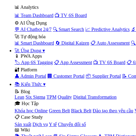
📊 Analytics
📊 Team Dashboard
📺 TV 6S Board
⚙️ AI Ứng Dụng
💬 AI Chatbot 24/7
🔍 Smart Search
📈 Predictive Analytics
🔬
🚀 Tự động hóa
📊 Smart Dashboard
🔄 Digital Kaizen
📋 Auto Assessment
🔍
🚀 Ứng Dụng
▾
📱 PWA Apps
🏷️ App 6S Tagging
📋 App Assessment
📺 TV 6S Board
📋 6
🔐 Platform
👤 Admin Portal
🏢 Customer Portal
📦 Supplier Portal
📝 Con
📚 Kiến Thức
▾
📝 Blog
Lean
Six Sigma
TPM
Quality
Digital Transformation
🎓 Học Tập
Khóa học Online
Green Belt
Black Belt
Đào tạo theo yêu cầu
📋 Case Study
Sản xuất
Dịch vụ
Y tế
Chuyển đổi số
📖 Wiki