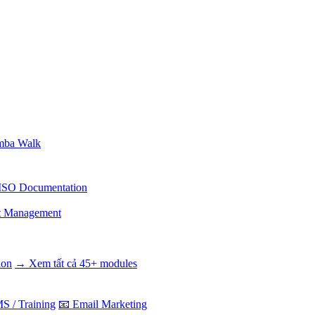
ba Walk
ISO Documentation
t Management
ion
→ Xem tất cả 45+ modules
S / Training
📧 Email Marketing