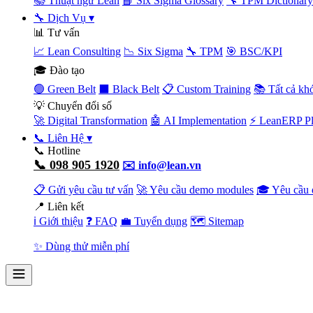
📚 Thuật ngữ Lean
📘 Six Sigma Glossary
🔧 TPM Dictionary
🔧 Dịch Vụ
▾
📊 Tư vấn
📈 Lean Consulting
📉 Six Sigma
🔧 TPM
🎯 BSC/KPI
🎓 Đào tạo
🟢 Green Belt
⬛ Black Belt
📋 Custom Training
📚 Tất cả kh
💡 Chuyển đổi số
🚀 Digital Transformation
🤖 AI Implementation
⚡ LeanERP Pl
📞 Liên Hệ
▾
📞 Hotline
📞 098 905 1920
✉️ info@lean.vn
📋 Gửi yêu cầu tư vấn
🚀 Yêu cầu demo modules
🎓 Yêu cầu 
📍 Liên kết
ℹ️ Giới thiệu
❓ FAQ
💼 Tuyển dụng
🗺️ Sitemap
✨ Dùng thử miễn phí