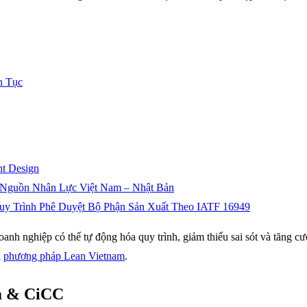
n Tục
ht Design
Nguồn Nhân Lực Việt Nam – Nhật Bản
y Trình Phê Duyệt Bộ Phận Sản Xuất Theo IATF 16949
doanh nghiệp có thể tự động hóa quy trình, giảm thiểu sai sót và tăng 
à
phương pháp Lean Vietnam
.
m & CiCC