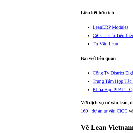
Liên kết hữu ích
LeanERP Modules
CiCC – Cải Tiến Liê
Tư Vấn Lean
Bài viết liên quan
Công Ty District Eig
Trung Tâm Hợp Tác 
Khóa Học PPAP – Qu
Với
dịch vụ tư vấn lean
, 
160+ dự án tư vấn CiCC
v
Về Lean Vietna