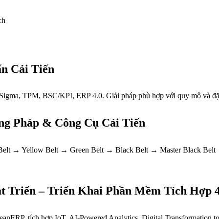
ấn Cải Tiến
x Sigma, TPM, BSC/KPI, ERP 4.0. Giải pháp phù hợp với quy mô và đặ
ng Pháp & Công Cụ Cải Tiến
 Belt → Yellow Belt → Green Belt → Black Belt → Master Black Bel
át Triển – Triển Khai Phần Mềm Tích Hợp 4
eanERP, tích hợp IoT, AI-Powered Analytics. Digital Transformation to