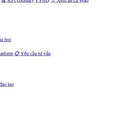
📊 KPI Glossary
❓ FAQ
→ Xem tất cả Wiki
óa học
atform
📋 Yêu cầu tư vấn
đào tạo