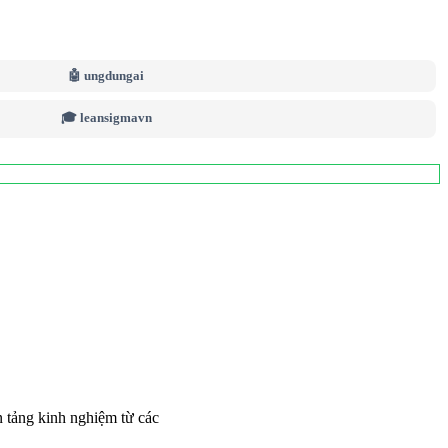
🤖 ungdungai
🎓 leansigmavn
n tảng kinh nghiệm từ các