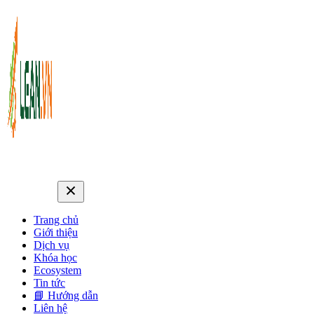
Trang chủ
Giới thiệu
Dịch vụ
Khóa học
Ecosystem
Tin tức
📘 Hướng dẫn
Liên hệ