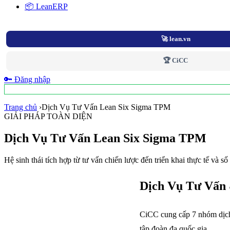
📦 LeanERP
🚀 lean.vn
🏆 CiCC
🔑 Đăng nhập
Trang chủ
›
Dịch Vụ Tư Vấn Lean Six Sigma TPM
GIẢI PHÁP TOÀN DIỆN
Dịch Vụ Tư Vấn Lean Six Sigma TPM
Hệ sinh thái tích hợp từ tư vấn chiến lược đến triển khai thực tế và số
Dịch Vụ Tư Vấn
CiCC cung cấp 7 nhóm dịch 
tập đoàn đa quốc gia.