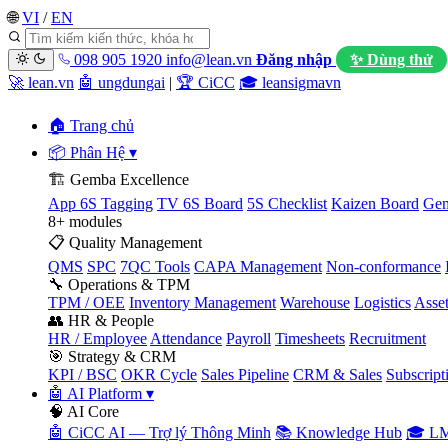
🌐
VI
/
EN
098 905 1920
info@lean.vn
Đăng nhập
✨ Dùng thử
🚀 lean.vn
🤖 ungdungai
|
🏆 CiCC
🎓 leansigmavn
🏠 Trang chủ
📦 Phân Hệ
▾
🏗️ Gemba Excellence
App 6S Tagging
TV 6S Board
5S Checklist
Kaizen Board
Gem
8+ modules
📋 Quality Management
QMS
SPC
7QC Tools
CAPA Management
Non-conformance
🔧 Operations & TPM
TPM / OEE
Inventory Management
Warehouse
Logistics
Asse
👥 HR & People
HR / Employee
Attendance
Payroll
Timesheets
Recruitment
🎯 Strategy & CRM
KPI / BSC
OKR Cycle
Sales Pipeline
CRM & Sales
Subscript
🤖 AI Platform
▾
🧠 AI Core
🤖 CiCC AI — Trợ lý Thông Minh
📚 Knowledge Hub
🎓 LM