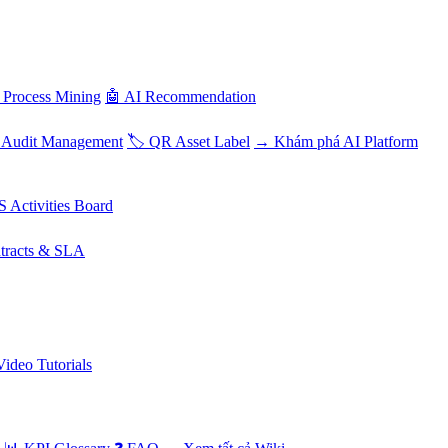
 Process Mining
🤖 AI Recommendation
 Audit Management
🏷️ QR Asset Label
→ Khám phá AI Platform
S Activities Board
tracts & SLA
Video Tutorials