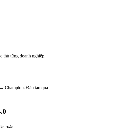
c thù từng doanh nghiệp.
t → Champion. Đào tạo qua
.0
àn diện.