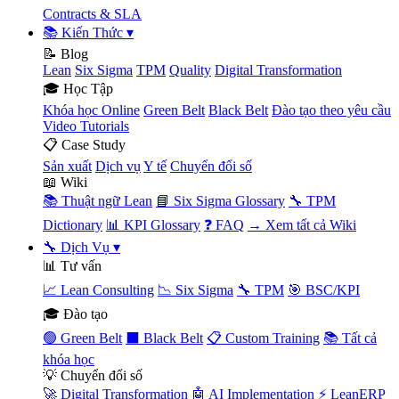
Contracts & SLA
📚 Kiến Thức
▾
📝 Blog
Lean
Six Sigma
TPM
Quality
Digital Transformation
🎓 Học Tập
Khóa học Online
Green Belt
Black Belt
Đào tạo theo yêu cầu
Video Tutorials
📋 Case Study
Sản xuất
Dịch vụ
Y tế
Chuyển đổi số
📖 Wiki
📚 Thuật ngữ Lean
📘 Six Sigma Glossary
🔧 TPM
Dictionary
📊 KPI Glossary
❓ FAQ
→ Xem tất cả Wiki
🔧 Dịch Vụ
▾
📊 Tư vấn
📈 Lean Consulting
📉 Six Sigma
🔧 TPM
🎯 BSC/KPI
🎓 Đào tạo
🟢 Green Belt
⬛ Black Belt
📋 Custom Training
📚 Tất cả
khóa học
💡 Chuyển đổi số
🚀 Digital Transformation
🤖 AI Implementation
⚡ LeanERP