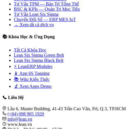
Tư Vấn TPM — Bảo Trì Tổng Thể
BSC & KPIs — Quản Trị Mục Tiêu
Tư Vấn Lean Six Sigma
Chuyển Đổi Số — ERP MES IoT
→ Xem tất cả dịch vụ
📚 Khóa Học & Ứng Dụng
Tất Cả Khóa Học
Lean Six Sigma Green Belt
Lean Six Sigma Black Belt
⚡ LeanERP Modules
📱 App 6S Tagging
📚 Wiki Kiến Thức
🔬 Xem Apps Demo
📞 Liên Hệ
Lầu 6, Master Building, 41-43 Trần Cao Vân, P.6, Q.3, TP.HCM
(+84) 098 905 1920
info@lean.vn
www.lean.vn