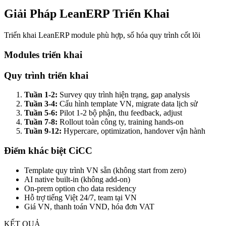
Giải Pháp LeanERP Triển Khai
Triển khai LeanERP module phù hợp, số hóa quy trình cốt lõi
Modules triển khai
Quy trình triển khai
Tuần 1-2:
Survey quy trình hiện trạng, gap analysis
Tuần 3-4:
Cấu hình template VN, migrate data lịch sử
Tuần 5-6:
Pilot 1-2 bộ phận, thu feedback, adjust
Tuần 7-8:
Rollout toàn công ty, training hands-on
Tuần 9-12:
Hypercare, optimization, handover vận hành
Điểm khác biệt CiCC
Template quy trình VN sẵn (không start from zero)
AI native built-in (không add-on)
On-prem option cho data residency
Hỗ trợ tiếng Việt 24/7, team tại VN
Giá VN, thanh toán VND, hóa đơn VAT
KẾT QUẢ