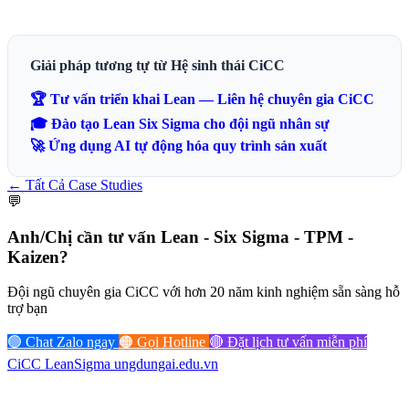
Giải pháp tương tự từ Hệ sinh thái CiCC
🏆 Tư vấn triển khai Lean — Liên hệ chuyên gia CiCC
🎓 Đào tạo Lean Six Sigma cho đội ngũ nhân sự
🚀 Ứng dụng AI tự động hóa quy trình sản xuất
← Tất Cả Case Studies
💬
Anh/Chị cần tư vấn
Lean - Six Sigma - TPM -
Kaizen?
Đội ngũ chuyên gia CiCC với hơn 20 năm kinh nghiệm sẵn sàng hỗ
trợ bạn
🟢 Chat Zalo ngay
🟠 Gọi Hotline
🔴 Đặt lịch tư vấn miễn phí
CiCC
LeanSigma
ungdungai
.
edu.vn