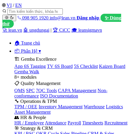
🌐
VI
/
EN
098 905 1920
info@lean.vn
Đăng nhập
✨ Dùng
thử
🚀 lean.vn
🤖 ungdungai
|
🏆 CiCC
🎓 leansigmavn
🏠 Trang chủ
📦 Phân Hệ
▾
🏗️ Gemba Excellence
App 6S Tagging
TV 6S Board
5S Checklist
Kaizen Board
Gemba Walk
8+ modules
📋 Quality Management
QMS
SPC
7QC Tools
CAPA Management
Non-
conformance
ISO Documentation
🔧 Operations & TPM
TPM / OEE
Inventory Management
Warehouse
Logistics
Asset Management
👥 HR & People
HR / Employee
Attendance
Payroll
Timesheets
Recruitment
🎯 Strategy & CRM
KPI / BSC
OKR Cycle
Sales Pipeline
CRM & Sales