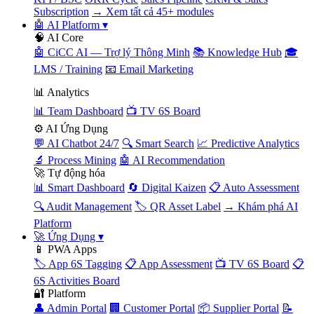
Subscription
→ Xem tất cả 45+ modules
🤖 AI Platform
▾
🧠 AI Core
🤖 CiCC AI — Trợ lý Thông Minh
📚 Knowledge Hub
🎓
LMS / Training
📧 Email Marketing
📊 Analytics
📊 Team Dashboard
📺 TV 6S Board
⚙️ AI Ứng Dụng
💬 AI Chatbot 24/7
🔍 Smart Search
📈 Predictive Analytics
🔬 Process Mining
🤖 AI Recommendation
🚀 Tự động hóa
📊 Smart Dashboard
🔄 Digital Kaizen
📋 Auto Assessment
🔍 Audit Management
🏷️ QR Asset Label
→ Khám phá AI
Platform
🚀 Ứng Dụng
▾
📱 PWA Apps
🏷️ App 6S Tagging
📋 App Assessment
📺 TV 6S Board
📋
6S Activities Board
🔐 Platform
👤 Admin Portal
🏢 Customer Portal
📦 Supplier Portal
📝