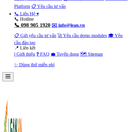
Platform
📋 Yêu cầu tư vấn
📞 Liên Hệ
▾
📞 Hotline
📞 098 905 1920
✉️ info@lean.vn
📋 Gửi yêu cầu tư vấn
🚀 Yêu cầu demo modules
🎓 Yêu
cầu đào tạo
📍 Liên kết
ℹ️ Giới thiệu
❓ FAQ
💼 Tuyển dụng
🗺️ Sitemap
✨ Dùng thử miễn phí