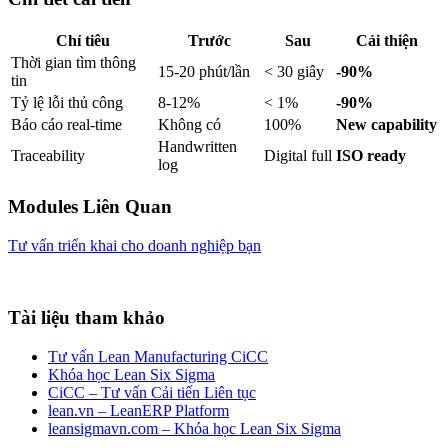
Chỉ tiêu
Trước
Sau
Cải thiện
Thời gian tìm thông
15-20 phút/lần
< 30 giây
-90%
tin
Tỷ lệ lỗi thủ công
8-12%
< 1%
-90%
Báo cáo real-time
Không có
100%
New capability
Handwritten
Traceability
Digital full
ISO ready
log
Modules Liên Quan
Tư vấn triển khai cho doanh nghiệp bạn
Tài liệu tham khảo
Tư vấn Lean Manufacturing CiCC
Khóa học Lean Six Sigma
CiCC – Tư vấn Cải tiến Liên tục
lean.vn – LeanERP Platform
leansigmavn.com – Khóa học Lean Six Sigma