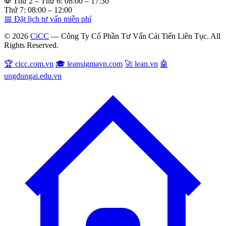
Thứ 2 – Thứ 6: 08:00 – 17:30
Thứ 7: 08:00 – 12:00
📅 Đặt lịch tư vấn miễn phí
© 2026
CiCC
— Công Ty Cổ Phần Tư Vấn Cải Tiến Liên Tục. All
Rights Reserved.
🏆 cicc.com.vn
🎓 leansigmavn.com
🚀 lean.vn
🤖
ungdungai.edu.vn