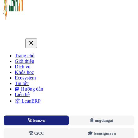
Trang chủ
Giới thiệu
Dịch vụ
Khóa học
Ecosystem
Tin tức
📘 Hướng dẫn
Liên hệ
📦 LeanERP
🚀 lean.vn
🤖 ungdungai
🏆 CiCC
🎓 leansigmavn