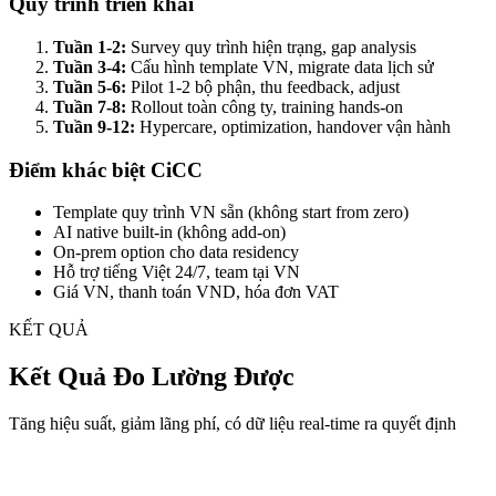
Quy trình triển khai
Tuần 1-2:
Survey quy trình hiện trạng, gap analysis
Tuần 3-4:
Cấu hình template VN, migrate data lịch sử
Tuần 5-6:
Pilot 1-2 bộ phận, thu feedback, adjust
Tuần 7-8:
Rollout toàn công ty, training hands-on
Tuần 9-12:
Hypercare, optimization, handover vận hành
Điểm khác biệt CiCC
Template quy trình VN sẵn (không start from zero)
AI native built-in (không add-on)
On-prem option cho data residency
Hỗ trợ tiếng Việt 24/7, team tại VN
Giá VN, thanh toán VND, hóa đơn VAT
KẾT QUẢ
Kết Quả Đo Lường Được
Tăng hiệu suất, giảm lãng phí, có dữ liệu real-time ra quyết định