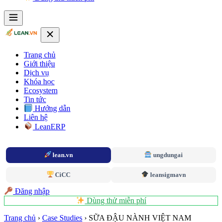
Trang chủ
Giới thiệu
Dịch vụ
Khóa học
Ecosystem
Tin tức
Hướng dẫn
Liên hệ
LeanERP
lean.vn
ungdungai
CiCC
leansigmavn
Đăng nhập
Dùng thử miễn phí
Trang chủ
›
Case Studies
›
SỮA ĐẬU NÀNH VIỆT NAM