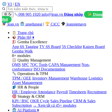
VI
/
EN
098 905 1920
info@lean.vn
Đăng nhập
Dùng
thử
lean.vn
ungdungai
|
CiCC
leansigmavn
Trang chủ
Phân Hệ
▾
Gemba Excellence
App 6S Tagging
TV 6S Board
5S Checklist
Kaizen Board
Gemba Walk
8+ modules
Quality Management
QMS
SPC
7QC Tools
CAPA Management
Non-
conformance
ISO Documentation
Operations & TPM
TPM / OEE
Inventory Management
Warehouse
Logistics
Asset Management
HR & People
HR / Employee
Attendance
Payroll
Timesheets
Recruitment
Strategy & CRM
KPI / BSC
OKR Cycle
Sales Pipeline
CRM & Sales
Subscription
→ Xem tất cả 45+ modules
AI Platform
▾