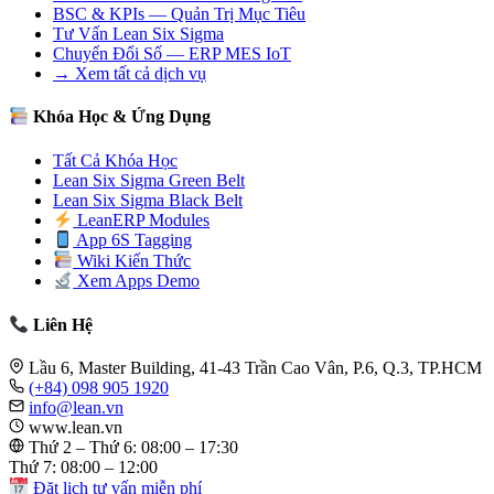
BSC & KPIs — Quản Trị Mục Tiêu
Tư Vấn Lean Six Sigma
Chuyển Đổi Số — ERP MES IoT
→ Xem tất cả dịch vụ
Khóa Học & Ứng Dụng
Tất Cả Khóa Học
Lean Six Sigma Green Belt
Lean Six Sigma Black Belt
LeanERP Modules
App 6S Tagging
Wiki Kiến Thức
Xem Apps Demo
Liên Hệ
Lầu 6, Master Building, 41-43 Trần Cao Vân, P.6, Q.3, TP.HCM
(+84) 098 905 1920
info@lean.vn
www.lean.vn
Thứ 2 – Thứ 6: 08:00 – 17:30
Thứ 7: 08:00 – 12:00
Đặt lịch tư vấn miễn phí