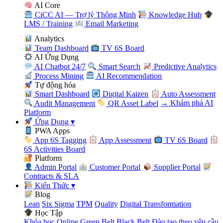
AI Core
CiCC AI — Trợ lý Thông Minh
Knowledge Hub
LMS / Training
Email Marketing
Analytics
Team Dashboard
TV 6S Board
AI Ứng Dụng
AI Chatbot 24/7
Smart Search
Predictive Analytics
Process Mining
AI Recommendation
Tự động hóa
Smart Dashboard
Digital Kaizen
Auto Assessment
Audit Management
QR Asset Label
→ Khám phá AI
Platform
Ứng Dụng
▾
PWA Apps
App 6S Tagging
App Assessment
TV 6S Board
6S Activities Board
Platform
Admin Portal
Customer Portal
Supplier Portal
Contracts & SLA
Kiến Thức
▾
Blog
Lean
Six Sigma
TPM
Quality
Digital Transformation
Học Tập
Khóa học Online
Green Belt
Black Belt
Đào tạo theo yêu cầu