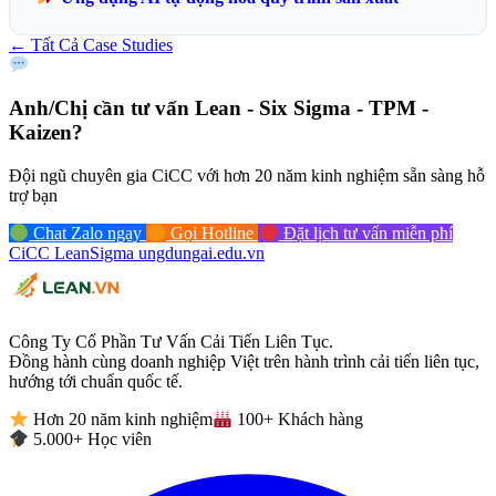
← Tất Cả Case Studies
Anh/Chị cần tư vấn
Lean - Six Sigma - TPM -
Kaizen?
Đội ngũ chuyên gia CiCC với hơn 20 năm kinh nghiệm sẵn sàng hỗ
trợ bạn
Chat Zalo ngay
Gọi Hotline
Đặt lịch tư vấn miễn phí
CiCC
LeanSigma
ungdungai
.
edu.vn
Công Ty Cổ Phần Tư Vấn Cải Tiến Liên Tục.
Đồng hành cùng doanh nghiệp Việt trên hành trình cải tiến liên tục,
hướng tới chuẩn quốc tế.
Hơn 20 năm kinh nghiệm
100+ Khách hàng
5.000+ Học viên