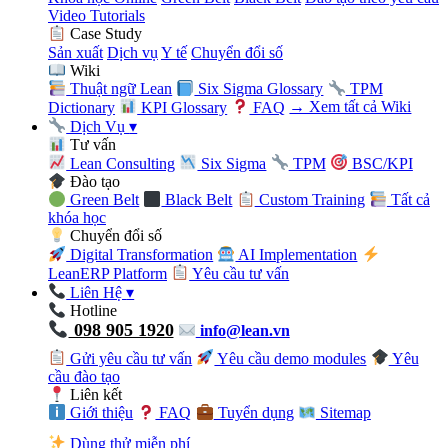
Video Tutorials
Case Study
Sản xuất
Dịch vụ
Y tế
Chuyển đổi số
Wiki
Thuật ngữ Lean
Six Sigma Glossary
TPM
Dictionary
KPI Glossary
FAQ
→ Xem tất cả Wiki
Dịch Vụ
▾
Tư vấn
Lean Consulting
Six Sigma
TPM
BSC/KPI
Đào tạo
Green Belt
Black Belt
Custom Training
Tất cả
khóa học
Chuyển đổi số
Digital Transformation
AI Implementation
LeanERP Platform
Yêu cầu tư vấn
Liên Hệ
▾
Hotline
098 905 1920
info@lean.vn
Gửi yêu cầu tư vấn
Yêu cầu demo modules
Yêu
cầu đào tạo
Liên kết
Giới thiệu
FAQ
Tuyển dụng
Sitemap
Dùng thử miễn phí