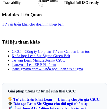
Handwritten
Traceability
Digital full
ISO ready
log
Modules Liên Quan
Tư vấn triển khai cho doanh nghiệp bạn
Tài liệu tham khảo
CiCC – Công ty Cổ phần Tư vấn Cải tiến Liên tục
Khóa học Lean Six Sigma Green Belt
Tư vấn Lean Manufacturing CiCC
lean.vn – LeanERP Platform
leansigmavn.com – Khóa học Lean Six Sigma
Giải pháp tương tự từ Hệ sinh thái CiCC
Tư vấn triển khai Lean — Liên hệ chuyên gia CiCC
Đào tạo Lean Six Sigma cho đội ngũ nhân sự
Ứng dụng AI tự động hóa quy trình sản xuất