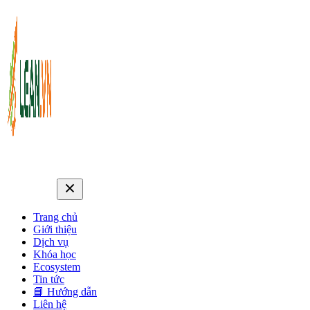
Trang chủ
Giới thiệu
Dịch vụ
Khóa học
Ecosystem
Tin tức
📘 Hướng dẫn
Liên hệ