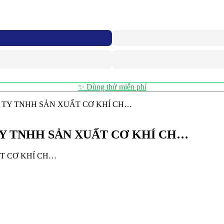
✨ Dùng thử miễn phí
G TY TNHH SẢN XUẤT CƠ KHÍ CH…
TY TNHH SẢN XUẤT CƠ KHÍ CH…