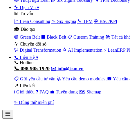
📚 Thuật ngữ Lean
📘 Six Sigma Glossary
🔧 TPM Dictionary
🔧 Dịch Vụ
▾
📊 Tư vấn
📈 Lean Consulting
📉 Six Sigma
🔧 TPM
🎯 BSC/KPI
🎓 Đào tạo
🟢 Green Belt
⬛ Black Belt
📋 Custom Training
📚 Tất cả kh
💡 Chuyển đổi số
🚀 Digital Transformation
🤖 AI Implementation
⚡ LeanERP Pl
📞 Liên Hệ
▾
📞 Hotline
📞 098 905 1920
✉️ info@lean.vn
📋 Gửi yêu cầu tư vấn
🚀 Yêu cầu demo modules
🎓 Yêu cầu 
📍 Liên kết
ℹ️ Giới thiệu
❓ FAQ
💼 Tuyển dụng
🗺️ Sitemap
✨ Dùng thử miễn phí