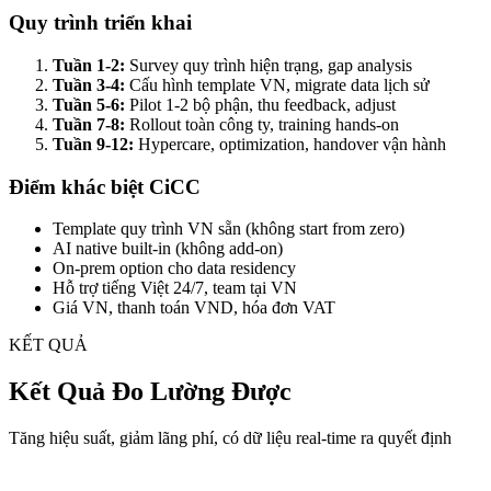
Quy trình triển khai
Tuần 1-2:
Survey quy trình hiện trạng, gap analysis
Tuần 3-4:
Cấu hình template VN, migrate data lịch sử
Tuần 5-6:
Pilot 1-2 bộ phận, thu feedback, adjust
Tuần 7-8:
Rollout toàn công ty, training hands-on
Tuần 9-12:
Hypercare, optimization, handover vận hành
Điểm khác biệt CiCC
Template quy trình VN sẵn (không start from zero)
AI native built-in (không add-on)
On-prem option cho data residency
Hỗ trợ tiếng Việt 24/7, team tại VN
Giá VN, thanh toán VND, hóa đơn VAT
KẾT QUẢ
Kết Quả Đo Lường Được
Tăng hiệu suất, giảm lãng phí, có dữ liệu real-time ra quyết định