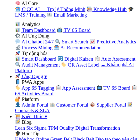
AI Core
CiCC AI — Trợ lý Thông Minh
Knowledge Hub
LMS / Training
Email Marketing
Analytics
Team Dashboard
TV 6S Board
AI Ứng Dụng
AI Chatbot 24/7
Smart Search
Predictive Analytics
Process Mining
AI Recommendation
Tự động hóa
Smart Dashboard
Digital Kaizen
Auto Assessment
Audit Management
QR Asset Label
→ Khám phá AI
Platform
Ứng Dụng
▾
PWA Apps
App 6S Tagging
App Assessment
TV 6S Board
6S Activities Board
Platform
Admin Portal
Customer Portal
Supplier Portal
Contracts & SLA
Kiến Thức
▾
Blog
Lean
Six Sigma
TPM
Quality
Digital Transformation
Học Tập
Khóa học Online
Green Belt
Black Belt
Đào tạo theo yêu cầu