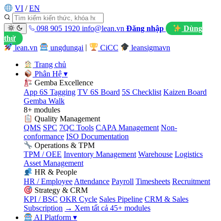
VI
/
EN
098 905 1920
info@lean.vn
Đăng nhập
Dùng
thử
lean.vn
ungdungai
|
CiCC
leansigmavn
Trang chủ
Phân Hệ
▾
Gemba Excellence
App 6S Tagging
TV 6S Board
5S Checklist
Kaizen Board
Gemba Walk
8+ modules
Quality Management
QMS
SPC
7QC Tools
CAPA Management
Non-
conformance
ISO Documentation
Operations & TPM
TPM / OEE
Inventory Management
Warehouse
Logistics
Asset Management
HR & People
HR / Employee
Attendance
Payroll
Timesheets
Recruitment
Strategy & CRM
KPI / BSC
OKR Cycle
Sales Pipeline
CRM & Sales
Subscription
→ Xem tất cả 45+ modules
AI Platform
▾