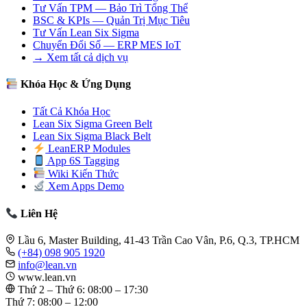
Tư Vấn TPM — Bảo Trì Tổng Thể
BSC & KPIs — Quản Trị Mục Tiêu
Tư Vấn Lean Six Sigma
Chuyển Đổi Số — ERP MES IoT
→ Xem tất cả dịch vụ
Khóa Học & Ứng Dụng
Tất Cả Khóa Học
Lean Six Sigma Green Belt
Lean Six Sigma Black Belt
LeanERP Modules
App 6S Tagging
Wiki Kiến Thức
Xem Apps Demo
Liên Hệ
Lầu 6, Master Building, 41-43 Trần Cao Vân, P.6, Q.3, TP.HCM
(+84) 098 905 1920
info@lean.vn
www.lean.vn
Thứ 2 – Thứ 6: 08:00 – 17:30
Thứ 7: 08:00 – 12:00