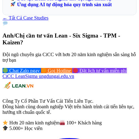
Ứng dụng AI tự động hóa quy trình sản xuất
← Tất Cả Case Studies
Anh/Chị cần tư vấn
Lean - Six Sigma - TPM -
Kaizen?
Đội ngũ chuyên gia CiCC với hơn 20 năm kinh nghiệm sẵn sàng hỗ
trợ bạn
Chat Zalo ngay
Gọi Hotline
Đặt lịch tư vấn miễn phí
CiCC
LeanSigma
ungdungai
.
edu.vn
Công Ty Cổ Phần Tư Vấn Cải Tiến Liên Tục.
Đồng hành cùng doanh nghiệp Việt trên hành trình cải tiến liên tục,
hướng tới chuẩn quốc tế.
Hơn 20 năm kinh nghiệm
100+ Khách hàng
5.000+ Học viên