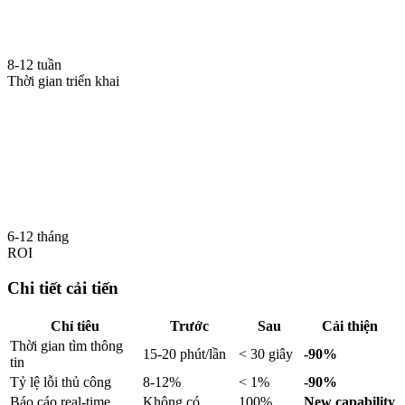
8-12 tuần
Thời gian triển khai
6-12 tháng
ROI
Chi tiết cải tiến
Chỉ tiêu
Trước
Sau
Cải thiện
Thời gian tìm thông
15-20 phút/lần
< 30 giây
-90%
tin
Tỷ lệ lỗi thủ công
8-12%
< 1%
-90%
Báo cáo real-time
Không có
100%
New capability