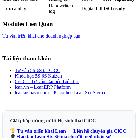
Handwritten
Traceability
Digital full
ISO ready
log
Modules Liên Quan
Tư vấn triển khai cho doanh nghiệp bạn
Tài liệu tham khảo
Tư vấn 5S 6S tại CiCC
Khóa học 5S 6S Kaizen
CiCC – Tư vấn Cải tiến Liên tục
lean.vn – LeanERP Platform
leansigmavn.com – Khóa học Lean Six Sigma
Giải pháp tương tự từ Hệ sinh thái CiCC
Tư vấn triển khai Lean — Liên hệ chuyên gia CiCC
Đào tạo Lean Six Sigma cho đội ngũ nhân sự