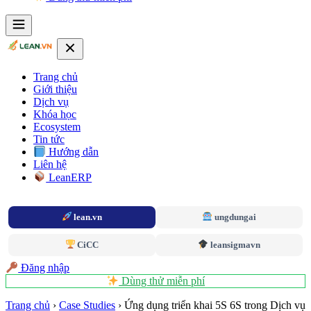
Trang chủ
Giới thiệu
Dịch vụ
Khóa học
Ecosystem
Tin tức
Hướng dẫn
Liên hệ
LeanERP
lean.vn
ungdungai
CiCC
leansigmavn
Đăng nhập
Dùng thử miễn phí
Trang chủ
›
Case Studies
›
Ứng dụng triển khai 5S 6S trong Dịch vụ