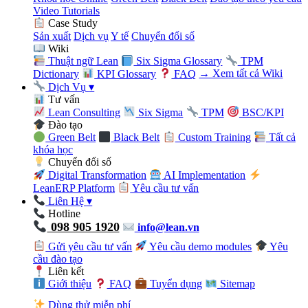
Video Tutorials
Case Study
Sản xuất
Dịch vụ
Y tế
Chuyển đổi số
Wiki
Thuật ngữ Lean
Six Sigma Glossary
TPM
Dictionary
KPI Glossary
FAQ
→ Xem tất cả Wiki
Dịch Vụ
▾
Tư vấn
Lean Consulting
Six Sigma
TPM
BSC/KPI
Đào tạo
Green Belt
Black Belt
Custom Training
Tất cả
khóa học
Chuyển đổi số
Digital Transformation
AI Implementation
LeanERP Platform
Yêu cầu tư vấn
Liên Hệ
▾
Hotline
098 905 1920
info@lean.vn
Gửi yêu cầu tư vấn
Yêu cầu demo modules
Yêu
cầu đào tạo
Liên kết
Giới thiệu
FAQ
Tuyển dụng
Sitemap
Dùng thử miễn phí