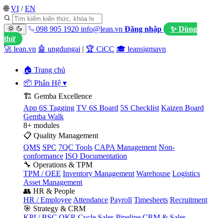
🌐
VI
/
EN
098 905 1920
info@lean.vn
Đăng nhập
✨ Dùng
thử
🚀 lean.vn
🤖 ungdungai
|
🏆 CiCC
🎓 leansigmavn
🏠 Trang chủ
📦 Phân Hệ
▾
🏗️ Gemba Excellence
App 6S Tagging
TV 6S Board
5S Checklist
Kaizen Board
Gemba Walk
8+ modules
📋 Quality Management
QMS
SPC
7QC Tools
CAPA Management
Non-
conformance
ISO Documentation
🔧 Operations & TPM
TPM / OEE
Inventory Management
Warehouse
Logistics
Asset Management
👥 HR & People
HR / Employee
Attendance
Payroll
Timesheets
Recruitment
🎯 Strategy & CRM
KPI / BSC
OKR Cycle
Sales Pipeline
CRM & Sales