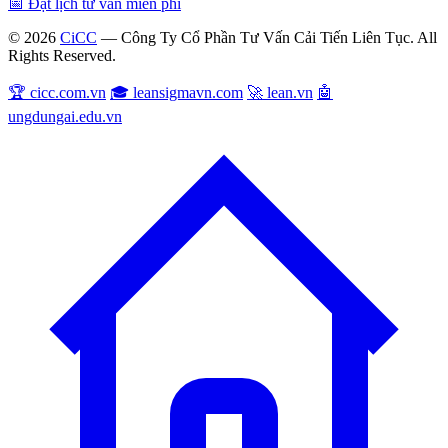
📅 Đặt lịch tư vấn miễn phí
© 2026
CiCC
— Công Ty Cổ Phần Tư Vấn Cải Tiến Liên Tục. All
Rights Reserved.
🏆 cicc.com.vn
🎓 leansigmavn.com
🚀 lean.vn
🤖
ungdungai.edu.vn