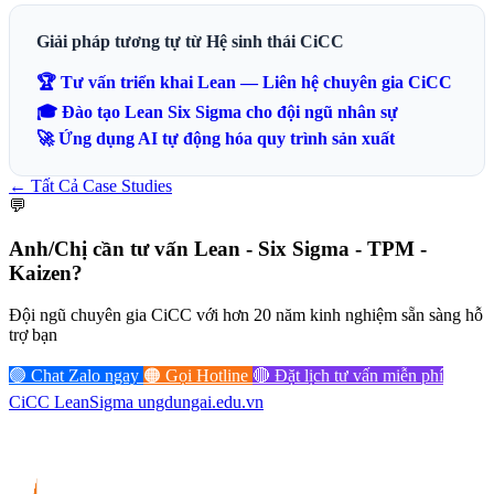
Giải pháp tương tự từ Hệ sinh thái CiCC
🏆 Tư vấn triển khai Lean — Liên hệ chuyên gia CiCC
🎓 Đào tạo Lean Six Sigma cho đội ngũ nhân sự
🚀 Ứng dụng AI tự động hóa quy trình sản xuất
← Tất Cả Case Studies
💬
Anh/Chị cần tư vấn
Lean - Six Sigma - TPM -
Kaizen?
Đội ngũ chuyên gia CiCC với hơn 20 năm kinh nghiệm sẵn sàng hỗ
trợ bạn
🟢 Chat Zalo ngay
🟠 Gọi Hotline
🔴 Đặt lịch tư vấn miễn phí
CiCC
LeanSigma
ungdungai
.
edu.vn