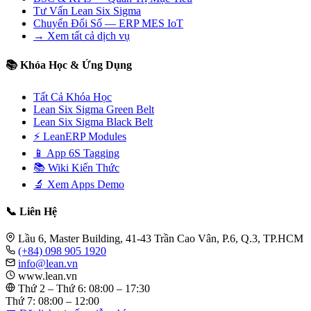
Tư Vấn Lean Six Sigma
Chuyển Đổi Số — ERP MES IoT
→ Xem tất cả dịch vụ
📚 Khóa Học & Ứng Dụng
Tất Cả Khóa Học
Lean Six Sigma Green Belt
Lean Six Sigma Black Belt
⚡ LeanERP Modules
📱 App 6S Tagging
📚 Wiki Kiến Thức
🔬 Xem Apps Demo
📞 Liên Hệ
Lầu 6, Master Building, 41-43 Trần Cao Vân, P.6, Q.3, TP.HCM
(+84) 098 905 1920
info@lean.vn
www.lean.vn
Thứ 2 – Thứ 6: 08:00 – 17:30
Thứ 7: 08:00 – 12:00