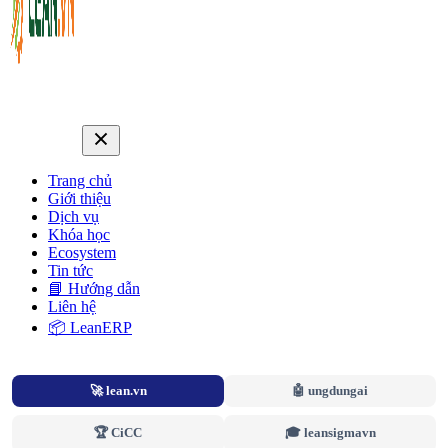
Trang chủ
Giới thiệu
Dịch vụ
Khóa học
Ecosystem
Tin tức
📘 Hướng dẫn
Liên hệ
📦 LeanERP
🚀 lean.vn
🤖 ungdungai
🏆 CiCC
🎓 leansigmavn