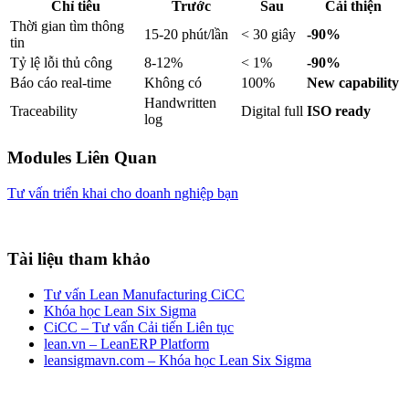
Chỉ tiêu
Trước
Sau
Cải thiện
Thời gian tìm thông
15-20 phút/lần
< 30 giây
-90%
tin
Tỷ lệ lỗi thủ công
8-12%
< 1%
-90%
Báo cáo real-time
Không có
100%
New capability
Handwritten
Traceability
Digital full
ISO ready
log
Modules Liên Quan
Tư vấn triển khai cho doanh nghiệp bạn
Tài liệu tham khảo
Tư vấn Lean Manufacturing CiCC
Khóa học Lean Six Sigma
CiCC – Tư vấn Cải tiến Liên tục
lean.vn – LeanERP Platform
leansigmavn.com – Khóa học Lean Six Sigma