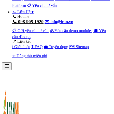
Platform
📋 Yêu cầu tư vấn
📞 Liên Hệ
▾
📞 Hotline
📞 098 905 1920
✉️ info@lean.vn
📋 Gửi yêu cầu tư vấn
🚀 Yêu cầu demo modules
🎓 Yêu
cầu đào tạo
📍 Liên kết
ℹ️ Giới thiệu
❓ FAQ
💼 Tuyển dụng
🗺️ Sitemap
✨ Dùng thử miễn phí