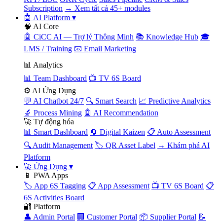
Subscription
→ Xem tất cả 45+ modules
🤖 AI Platform
▾
🧠 AI Core
🤖 CiCC AI — Trợ lý Thông Minh
📚 Knowledge Hub
🎓
LMS / Training
📧 Email Marketing
📊 Analytics
📊 Team Dashboard
📺 TV 6S Board
⚙️ AI Ứng Dụng
💬 AI Chatbot 24/7
🔍 Smart Search
📈 Predictive Analytics
🔬 Process Mining
🤖 AI Recommendation
🚀 Tự động hóa
📊 Smart Dashboard
🔄 Digital Kaizen
📋 Auto Assessment
🔍 Audit Management
🏷️ QR Asset Label
→ Khám phá AI
Platform
🚀 Ứng Dụng
▾
📱 PWA Apps
🏷️ App 6S Tagging
📋 App Assessment
📺 TV 6S Board
📋
6S Activities Board
🔐 Platform
👤 Admin Portal
🏢 Customer Portal
📦 Supplier Portal
📝