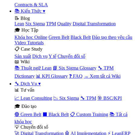
Contracts & SLA
📚 Kiến Thức
▾
📝 Blog
Lean
Six Sigma
TPM
Quality
Digital Transformation
🎓 Học Tập
Khóa học Online
Green Belt
Black Belt
Đào tạo theo yêu cầu
Video Tutorials
📋 Case Study
Sản xuất
Dịch vụ
Y tế
Chuyển đổi số
📖 Wiki
📚 Thuật ngữ Lean
📘 Six Sigma Glossary
🔧 TPM
Dictionary
📊 KPI Glossary
❓ FAQ
→ Xem tất cả Wiki
🔧 Dịch Vụ
▾
📊 Tư vấn
📈 Lean Consulting
📉 Six Sigma
🔧 TPM
🎯 BSC/KPI
🎓 Đào tạo
🟢 Green Belt
⬛ Black Belt
📋 Custom Training
📚 Tất cả
khóa học
💡 Chuyển đổi số
🚀 Digital Transformation
🤖 AI Implementation
⚡ LeanERP