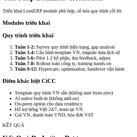
Triển khai LeanERP module phù hợp, số hóa quy trình cốt lõi
Modules triển khai
Quy trình triển khai
Tuần 1-2:
Survey quy trình hiện trạng, gap analysis
Tuần 3-4:
Cấu hình template VN, migrate data lịch sử
Tuần 5-6:
Pilot 1-2 bộ phận, thu feedback, adjust
Tuần 7-8:
Rollout toàn công ty, training hands-on
Tuần 9-12:
Hypercare, optimization, handover vận hành
Điểm khác biệt CiCC
Template quy trình VN sẵn (không start from zero)
AI native built-in (không add-on)
On-prem option cho data residency
Hỗ trợ tiếng Việt 24/7, team tại VN
Giá VN, thanh toán VND, hóa đơn VAT
KẾT QUẢ