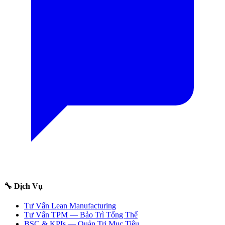
🔧 Dịch Vụ
Tư Vấn Lean Manufacturing
Tư Vấn TPM — Bảo Trì Tổng Thể
BSC & KPIs — Quản Trị Mục Tiêu