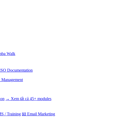
ba Walk
ISO Documentation
t Management
ion
→ Xem tất cả 45+ modules
S / Training
📧 Email Marketing