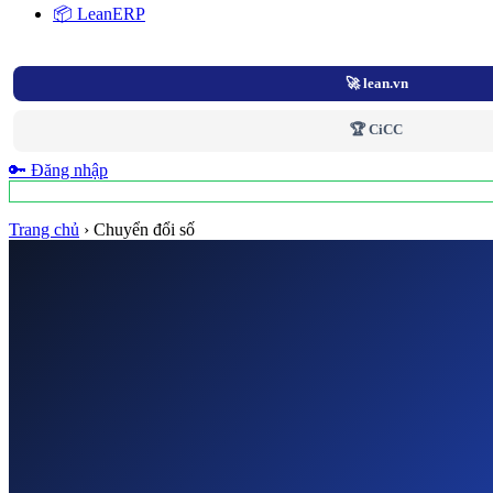
📦 LeanERP
🚀 lean.vn
🏆 CiCC
🔑 Đăng nhập
Trang chủ
›
Chuyển đổi số