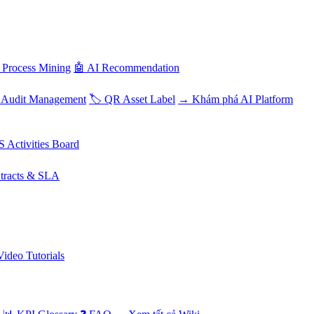
 Process Mining
🤖 AI Recommendation
 Audit Management
🏷️ QR Asset Label
→ Khám phá AI Platform
S Activities Board
tracts & SLA
Video Tutorials