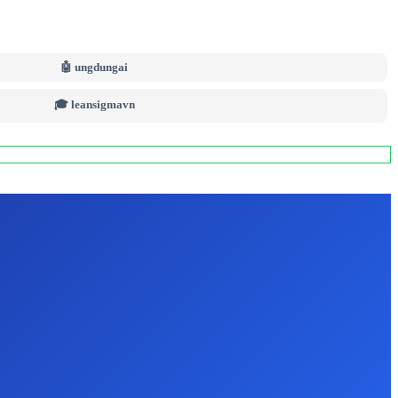
🤖 ungdungai
🎓 leansigmavn