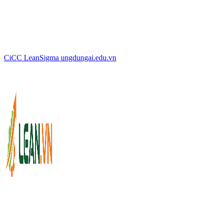
CiCC
LeanSigma
ungdungai
.
edu.vn