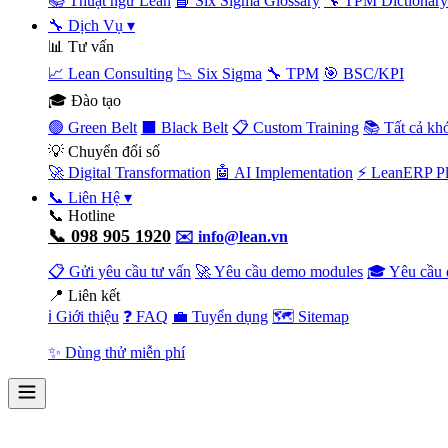
📚 Thuật ngữ Lean
📘 Six Sigma Glossary
🔧 TPM Dictionary
🔧 Dịch Vụ
▾
📊 Tư vấn
📈 Lean Consulting
📉 Six Sigma
🔧 TPM
🎯 BSC/KPI
🎓 Đào tạo
🟢 Green Belt
⬛ Black Belt
📋 Custom Training
📚 Tất cả kh
💡 Chuyển đổi số
🚀 Digital Transformation
🤖 AI Implementation
⚡ LeanERP Pl
📞 Liên Hệ
▾
📞 Hotline
📞 098 905 1920
✉️ info@lean.vn
📋 Gửi yêu cầu tư vấn
🚀 Yêu cầu demo modules
🎓 Yêu cầu 
📍 Liên kết
ℹ️ Giới thiệu
❓ FAQ
💼 Tuyển dụng
🗺️ Sitemap
✨ Dùng thử miễn phí