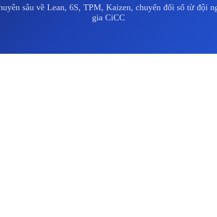
huyên sâu về Lean, 6S, TPM, Kaizen, chuyển đổi số từ đội 
gia CiCC