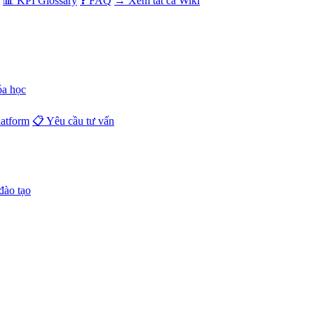
📊 KPI Glossary
❓ FAQ
→ Xem tất cả Wiki
óa học
atform
📋 Yêu cầu tư vấn
đào tạo