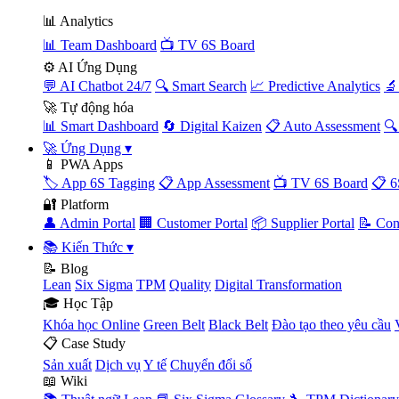
📊 Analytics
📊 Team Dashboard
📺 TV 6S Board
⚙️ AI Ứng Dụng
💬 AI Chatbot 24/7
🔍 Smart Search
📈 Predictive Analytics
🔬
🚀 Tự động hóa
📊 Smart Dashboard
🔄 Digital Kaizen
📋 Auto Assessment
🔍
🚀 Ứng Dụng
▾
📱 PWA Apps
🏷️ App 6S Tagging
📋 App Assessment
📺 TV 6S Board
📋 6
🔐 Platform
👤 Admin Portal
🏢 Customer Portal
📦 Supplier Portal
📝 Con
📚 Kiến Thức
▾
📝 Blog
Lean
Six Sigma
TPM
Quality
Digital Transformation
🎓 Học Tập
Khóa học Online
Green Belt
Black Belt
Đào tạo theo yêu cầu
📋 Case Study
Sản xuất
Dịch vụ
Y tế
Chuyển đổi số
📖 Wiki