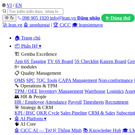
🌐
VI
/
EN
098 905 1920
info@lean.vn
Đăng nhập
✨ Dùng thử
🚀 lean.vn
🤖 ungdungai
|
🏆 CiCC
🎓 leansigmavn
🏠 Trang chủ
📦 Phân Hệ
▾
🏗️ Gemba Excellence
App 6S Tagging
TV 6S Board
5S Checklist
Kaizen Board
Gem
8+ modules
📋 Quality Management
QMS
SPC
7QC Tools
CAPA Management
Non-conformance
🔧 Operations & TPM
TPM / OEE
Inventory Management
Warehouse
Logistics
Asse
👥 HR & People
HR / Employee
Attendance
Payroll
Timesheets
Recruitment
🎯 Strategy & CRM
KPI / BSC
OKR Cycle
Sales Pipeline
CRM & Sales
Subscript
🤖 AI Platform
▾
🧠 AI Core
🤖 CiCC AI — Trợ lý Thông Minh
📚 Knowledge Hub
🎓 LM