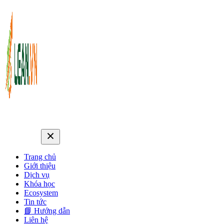
Trang chủ
Giới thiệu
Dịch vụ
Khóa học
Ecosystem
Tin tức
📘 Hướng dẫn
Liên hệ