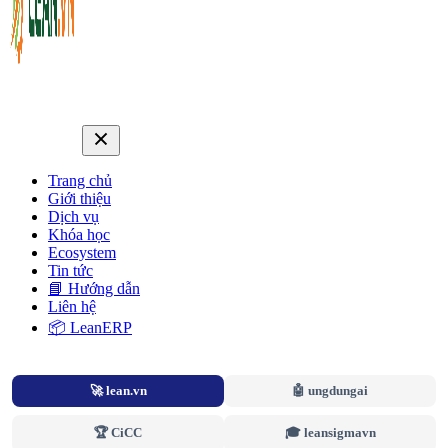
Trang chủ
Giới thiệu
Dịch vụ
Khóa học
Ecosystem
Tin tức
📘 Hướng dẫn
Liên hệ
📦 LeanERP
🚀 lean.vn
🤖 ungdungai
🏆 CiCC
🎓 leansigmavn