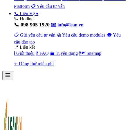
Platform
📋 Yêu cầu tư vấn
📞 Liên Hệ
▾
📞 Hotline
📞 098 905 1920
✉️ info@lean.vn
📋 Gửi yêu cầu tư vấn
🚀 Yêu cầu demo modules
🎓 Yêu
cầu đào tạo
📍 Liên kết
ℹ️ Giới thiệu
❓ FAQ
💼 Tuyển dụng
🗺️ Sitemap
✨ Dùng thử miễn phí