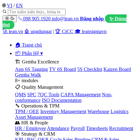
🌐
VI
/
EN
098 905 1920
info@lean.vn
Đăng nhập
✨ Dùng
thử
🚀 lean.vn
🤖 ungdungai
|
🏆 CiCC
🎓 leansigmavn
🏠 Trang chủ
📦 Phân Hệ
▾
🏗️ Gemba Excellence
App 6S Tagging
TV 6S Board
5S Checklist
Kaizen Board
Gemba Walk
8+ modules
📋 Quality Management
QMS
SPC
7QC Tools
CAPA Management
Non-
conformance
ISO Documentation
🔧 Operations & TPM
TPM / OEE
Inventory Management
Warehouse
Logistics
Asset Management
👥 HR & People
HR / Employee
Attendance
Payroll
Timesheets
Recruitment
🎯 Strategy & CRM
KPI / BSC
OKR Cycle
Sales Pipeline
CRM & Sales