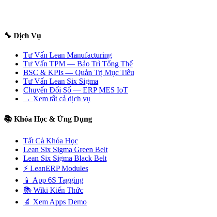
🔧 Dịch Vụ
Tư Vấn Lean Manufacturing
Tư Vấn TPM — Bảo Trì Tổng Thể
BSC & KPIs — Quản Trị Mục Tiêu
Tư Vấn Lean Six Sigma
Chuyển Đổi Số — ERP MES IoT
→ Xem tất cả dịch vụ
📚 Khóa Học & Ứng Dụng
Tất Cả Khóa Học
Lean Six Sigma Green Belt
Lean Six Sigma Black Belt
⚡ LeanERP Modules
📱 App 6S Tagging
📚 Wiki Kiến Thức
🔬 Xem Apps Demo