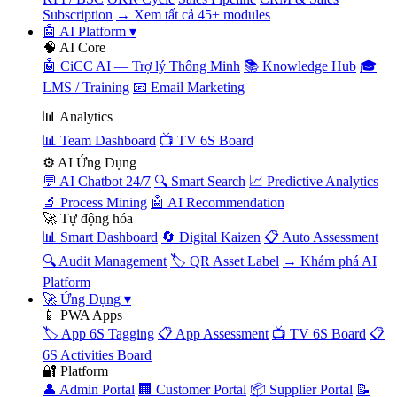
Subscription
→ Xem tất cả 45+ modules
🤖 AI Platform
▾
🧠 AI Core
🤖 CiCC AI — Trợ lý Thông Minh
📚 Knowledge Hub
🎓
LMS / Training
📧 Email Marketing
📊 Analytics
📊 Team Dashboard
📺 TV 6S Board
⚙️ AI Ứng Dụng
💬 AI Chatbot 24/7
🔍 Smart Search
📈 Predictive Analytics
🔬 Process Mining
🤖 AI Recommendation
🚀 Tự động hóa
📊 Smart Dashboard
🔄 Digital Kaizen
📋 Auto Assessment
🔍 Audit Management
🏷️ QR Asset Label
→ Khám phá AI
Platform
🚀 Ứng Dụng
▾
📱 PWA Apps
🏷️ App 6S Tagging
📋 App Assessment
📺 TV 6S Board
📋
6S Activities Board
🔐 Platform
👤 Admin Portal
🏢 Customer Portal
📦 Supplier Portal
📝