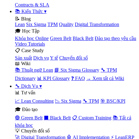
Contracts & SLA
📚 Kiến Thức
▾
📝 Blog
Lean
Six Sigma
TPM
Quality
Digital Transformation
🎓 Học Tập
Khóa học Online
Green Belt
Black Belt
Đào tạo theo yêu cầu
Video Tutorials
📋 Case Study
Sản xuất
Dịch vụ
Y tế
Chuyển đổi số
📖 Wiki
📚 Thuật ngữ Lean
📘 Six Sigma Glossary
🔧 TPM
Dictionary
📊 KPI Glossary
❓ FAQ
→ Xem tất cả Wiki
🔧 Dịch Vụ
▾
📊 Tư vấn
📈 Lean Consulting
📉 Six Sigma
🔧 TPM
🎯 BSC/KPI
🎓 Đào tạo
🟢 Green Belt
⬛ Black Belt
📋 Custom Training
📚 Tất cả
khóa học
💡 Chuyển đổi số
🚀 Digital Transformation
🤖 AI Implementation
⚡ LeanERP