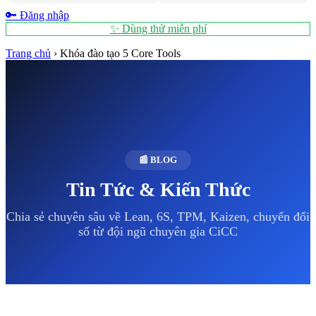
🔑 Đăng nhập
✨ Dùng thử miễn phí
Trang chủ
›
Khóa đào tạo 5 Core Tools
📰 BLOG
Tin Tức & Kiến Thức
Chia sẻ chuyên sâu về Lean, 6S, TPM, Kaizen, chuyển đổi
số từ đội ngũ chuyên gia CiCC