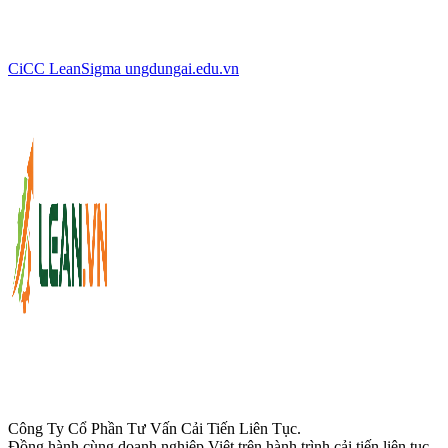
CiCC
LeanSigma
ungdungai
.
edu.vn
Công Ty Cổ Phần Tư Vấn Cải Tiến Liên Tục.
Đồng hành cùng doanh nghiệp Việt trên hành trình cải tiến liên tục,