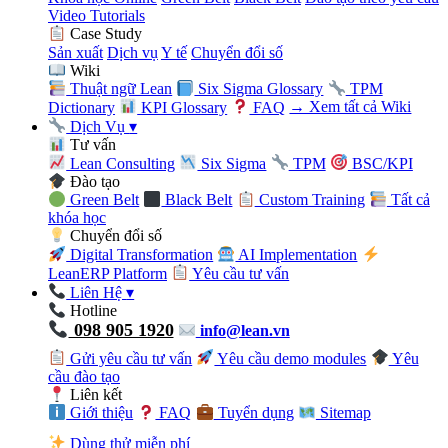
Video Tutorials
Case Study
Sản xuất
Dịch vụ
Y tế
Chuyển đổi số
Wiki
Thuật ngữ Lean
Six Sigma Glossary
TPM
Dictionary
KPI Glossary
FAQ
→ Xem tất cả Wiki
Dịch Vụ
▾
Tư vấn
Lean Consulting
Six Sigma
TPM
BSC/KPI
Đào tạo
Green Belt
Black Belt
Custom Training
Tất cả
khóa học
Chuyển đổi số
Digital Transformation
AI Implementation
LeanERP Platform
Yêu cầu tư vấn
Liên Hệ
▾
Hotline
098 905 1920
info@lean.vn
Gửi yêu cầu tư vấn
Yêu cầu demo modules
Yêu
cầu đào tạo
Liên kết
Giới thiệu
FAQ
Tuyển dụng
Sitemap
Dùng thử miễn phí