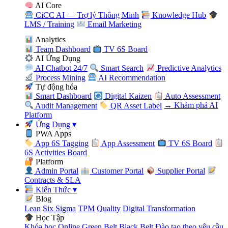
AI Core
CiCC AI — Trợ lý Thông Minh
Knowledge Hub
LMS / Training
Email Marketing
Analytics
Team Dashboard
TV 6S Board
AI Ứng Dụng
AI Chatbot 24/7
Smart Search
Predictive Analytics
Process Mining
AI Recommendation
Tự động hóa
Smart Dashboard
Digital Kaizen
Auto Assessment
Audit Management
QR Asset Label
→ Khám phá AI
Platform
Ứng Dụng
▾
PWA Apps
App 6S Tagging
App Assessment
TV 6S Board
6S Activities Board
Platform
Admin Portal
Customer Portal
Supplier Portal
Contracts & SLA
Kiến Thức
▾
Blog
Lean
Six Sigma
TPM
Quality
Digital Transformation
Học Tập
Khóa học Online
Green Belt
Black Belt
Đào tạo theo yêu cầu