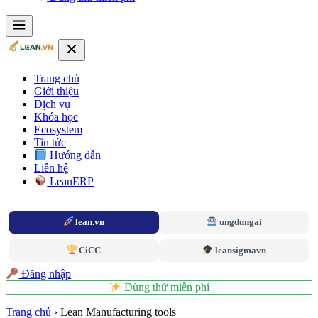
Trang chủ
Giới thiệu
Dịch vụ
Khóa học
Ecosystem
Tin tức
Hướng dẫn
Liên hệ
LeanERP
lean.vn
ungdungai
CiCC
leansigmavn
Đăng nhập
Dùng thử miễn phí
Trang chủ
›
Lean Manufacturing tools