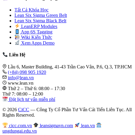
Tất Cả Khóa Học
Lean Six Sigma Green Belt
Lean Six Sigma Black Belt
LeanERP Modules
App 6S Tagging
Wiki Kiến Thức
Xem Apps Demo
Liên Hệ
Lầu 6, Master Building, 41-43 Trần Cao Vân, P.6, Q.3, TP.HCM
(+84) 098 905 1920
info@lean.vn
www.lean.vn
Thứ 2 – Thứ 6: 08:00 – 17:30
Thứ 7: 08:00 – 12:00
Đặt lịch tư vấn miễn phí
© 2026
CiCC
— Công Ty Cổ Phần Tư Vấn Cải Tiến Liên Tục. All
Rights Reserved.
cicc.com.vn
leansigmavn.com
lean.vn
ungdungai.edu.vn