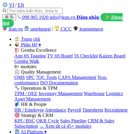
VI
/
EN
098 905 1920
info@lean.vn
Đăng nhập
Dùng
thử
lean.vn
ungdungai
|
CiCC
leansigmavn
Trang chủ
Phân Hệ
▾
Gemba Excellence
App 6S Tagging
TV 6S Board
5S Checklist
Kaizen Board
Gemba Walk
8+ modules
Quality Management
QMS
SPC
7QC Tools
CAPA Management
Non-
conformance
ISO Documentation
Operations & TPM
TPM / OEE
Inventory Management
Warehouse
Logistics
Asset Management
HR & People
HR / Employee
Attendance
Payroll
Timesheets
Recruitment
Strategy & CRM
KPI / BSC
OKR Cycle
Sales Pipeline
CRM & Sales
Subscription
→ Xem tất cả 45+ modules
AI Platform
▾