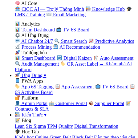
AI Core
CiCC AI — Trợ lý Thông Minh
Knowledge Hub
LMS / Training
Email Marketing
Analytics
Team Dashboard
TV 6S Board
AI Ứng Dụng
AI Chatbot 24/7
Smart Search
Predictive Analytics
Process Mining
AI Recommendation
Tự động hóa
Smart Dashboard
Digital Kaizen
Auto Assessment
Audit Management
QR Asset Label
→ Khám phá AI
Platform
Ứng Dụng
▾
PWA Apps
App 6S Tagging
App Assessment
TV 6S Board
6S Activities Board
Platform
Admin Portal
Customer Portal
Supplier Portal
Contracts & SLA
Kiến Thức
▾
Blog
Lean
Six Sigma
TPM
Quality
Digital Transformation
Học Tập
Khóa học Online
Green Belt
Black Belt
Đào tạo theo yêu cầu