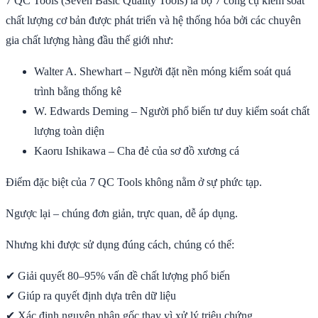
7 QC Tools (Seven Basic Quality Tools) là bộ 7 công cụ kiểm soát
chất lượng cơ bản được phát triển và hệ thống hóa bởi các chuyên
gia chất lượng hàng đầu thế giới như:
Walter A. Shewhart – Người đặt nền móng kiểm soát quá
trình bằng thống kê
W. Edwards Deming – Người phổ biến tư duy kiểm soát chất
lượng toàn diện
Kaoru Ishikawa – Cha đẻ của sơ đồ xương cá
Điểm đặc biệt của 7 QC Tools không nằm ở sự phức tạp.
Ngược lại – chúng đơn giản, trực quan, dễ áp dụng.
Nhưng khi được sử dụng đúng cách, chúng có thể:
✔ Giải quyết 80–95% vấn đề chất lượng phổ biến
✔ Giúp ra quyết định dựa trên dữ liệu
✔ Xác định nguyên nhân gốc thay vì xử lý triệu chứng