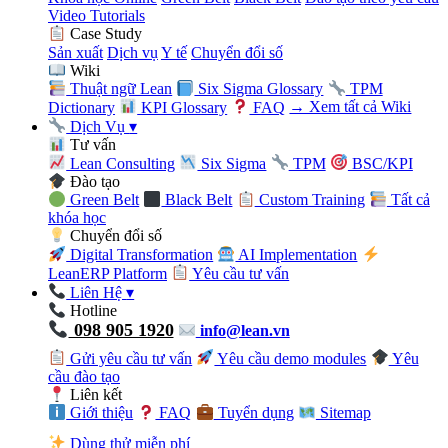
Video Tutorials
Case Study
Sản xuất
Dịch vụ
Y tế
Chuyển đổi số
Wiki
Thuật ngữ Lean
Six Sigma Glossary
TPM
Dictionary
KPI Glossary
FAQ
→ Xem tất cả Wiki
Dịch Vụ
▾
Tư vấn
Lean Consulting
Six Sigma
TPM
BSC/KPI
Đào tạo
Green Belt
Black Belt
Custom Training
Tất cả
khóa học
Chuyển đổi số
Digital Transformation
AI Implementation
LeanERP Platform
Yêu cầu tư vấn
Liên Hệ
▾
Hotline
098 905 1920
info@lean.vn
Gửi yêu cầu tư vấn
Yêu cầu demo modules
Yêu
cầu đào tạo
Liên kết
Giới thiệu
FAQ
Tuyển dụng
Sitemap
Dùng thử miễn phí