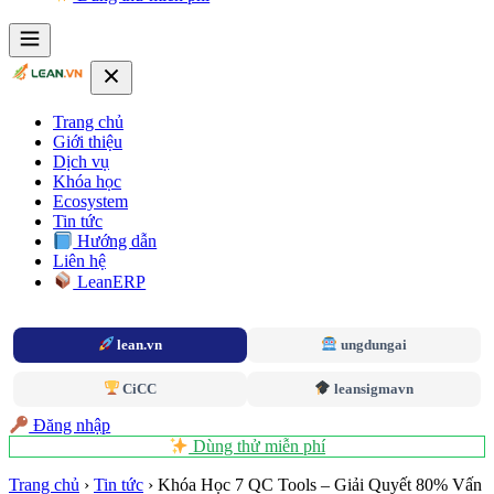
Trang chủ
Giới thiệu
Dịch vụ
Khóa học
Ecosystem
Tin tức
Hướng dẫn
Liên hệ
LeanERP
lean.vn
ungdungai
CiCC
leansigmavn
Đăng nhập
Dùng thử miễn phí
Trang chủ
›
Tin tức
›
Khóa Học 7 QC Tools – Giải Quyết 80% Vấn