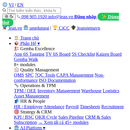
VI
/
EN
098 905 1920
info@lean.vn
Đăng nhập
Dùng
thử
lean.vn
ungdungai
|
CiCC
leansigmavn
Trang chủ
Phân Hệ
▾
Gemba Excellence
App 6S Tagging
TV 6S Board
5S Checklist
Kaizen Board
Gemba Walk
8+ modules
Quality Management
QMS
SPC
7QC Tools
CAPA Management
Non-
conformance
ISO Documentation
Operations & TPM
TPM / OEE
Inventory Management
Warehouse
Logistics
Asset Management
HR & People
HR / Employee
Attendance
Payroll
Timesheets
Recruitment
Strategy & CRM
KPI / BSC
OKR Cycle
Sales Pipeline
CRM & Sales
Subscription
→ Xem tất cả 45+ modules
AI Platform
▾