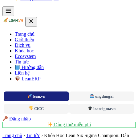
Trang chủ
Giới thiệu
Dịch vụ
Khóa học
Ecosystem
Tin tức
Hướng dẫn
Liên hệ
LeanERP
lean.vn
ungdungai
CiCC
leansigmavn
Đăng nhập
Dùng thử miễn phí
Trang chủ
›
Tin tức
›
Khóa Học Lean Six Sigma Champion: Dẫn