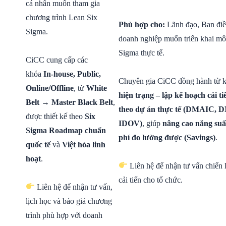
cá nhân muốn tham gia
chương trình Lean Six
Phù hợp cho:
Lãnh đạo, Ban điề
Sigma.
doanh nghiệp muốn triển khai mô
Sigma thực tế.
CiCC cung cấp các
khóa
In-house, Public,
Chuyên gia CiCC đồng hành từ 
Online/Offline
, từ
White
hiện trạng – lập kế hoạch cải ti
Belt → Master Black Belt
,
theo dự án thực tế (DMAIC,
được thiết kế theo
Six
IDOV)
, giúp
nâng cao năng suấ
Sigma Roadmap chuẩn
phí đo lường được (Savings)
.
quốc tế
và
Việt hóa linh
hoạt
.
Liên hệ để nhận tư vấn chiến l
cải tiến cho tổ chức.
Liên hệ để nhận tư vấn,
lịch học và báo giá chương
trình phù hợp với doanh