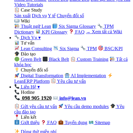
Video Tutorials
Case Study
Sản xuất
Dịch vụ
Y tế
Chuyển đổi số
Wiki
Thuật ngữ Lean
Six Sigma Glossary
TPM
Dictionary
KPI Glossary
FAQ
→ Xem tất cả Wiki
Dịch Vụ
▾
Tư vấn
Lean Consulting
Six Sigma
TPM
BSC/KPI
Đào tạo
Green Belt
Black Belt
Custom Training
Tất cả
khóa học
Chuyển đổi số
Digital Transformation
AI Implementation
LeanERP Platform
Yêu cầu tư vấn
Liên Hệ
▾
Hotline
098 905 1920
info@lean.vn
Gửi yêu cầu tư vấn
Yêu cầu demo modules
Yêu
cầu đào tạo
Liên kết
Giới thiệu
FAQ
Tuyển dụng
Sitemap
Dùng thử miễn phí