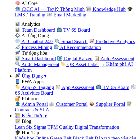
AI Core
CiCC AI — Trợ lý Thông Minh
Knowledge Hub
LMS / Training
Email Marketing
Analytics
Team Dashboard
TV 6S Board
AI Ứng Dụng
AI Chatbot 24/7
Smart Search
Predictive Analytics
Process Mining
AI Recommendation
Tự động hóa
Smart Dashboard
Digital Kaizen
Auto Assessment
Audit Management
QR Asset Label
→ Khám phá AI
Platform
Ứng Dụng
▾
PWA Apps
App 6S Tagging
App Assessment
TV 6S Board
6S Activities Board
Platform
Admin Portal
Customer Portal
Supplier Portal
Contracts & SLA
Kiến Thức
▾
Blog
Lean
Six Sigma
TPM
Quality
Digital Transformation
Học Tập
Khóa học Online
Green Belt
Black Belt
Đào tạo theo yêu cầu