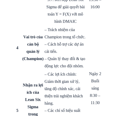
Sigma để giải quyết bài
16:00
toán Y = F(X) với mô
hình DMAIC
– Trách nhiệm của
Vai trò của
Champion trong tổ chức.
cán bộ
– Cách hỗ trợ các dự án
4
quản lý
cải tiến.
(Champion)
– Quản lý thay đổi & tạo
động lực cho đội nhóm.
Ngày 2
– Các lợi ích chính:
Buổi
Giảm thời gian xử lý,
Nhận ra lợi
sáng
tăng độ chính xác, cải
ích của
8:30 –
thiện trải nghiệm khách
Lean Six
11:30
hàng.
Sigma
5
– Các chỉ số hiệu suất
trong