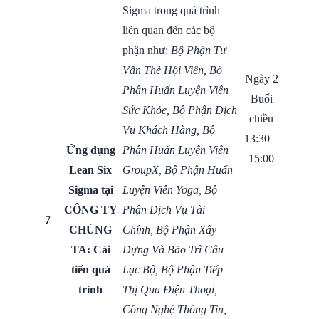
Sigma trong quá trình
liên quan đến các bộ
phận như:
Bộ Phận Tư
Vấn Thẻ Hội Viên
,
Bộ
Ngày 2
Phận Huấn Luyện Viên
Buổi
Sức Khỏe
,
Bộ Phận Dịch
chiều
Vụ Khách Hàng
,
Bộ
13:30 –
Ứng dụng
Phận Huấn Luyện Viên
15:00
Lean Six
GroupX
,
Bộ Phận Huấn
Sigma tại
Luyện Viên Yoga
,
Bộ
CÔNG TY
Phận Dịch Vụ Tài
7
CHÚNG
Chính
,
Bộ Phận Xây
TA: Cải
Dựng Và Bảo Trì Câu
tiến
quá
Lạc Bộ
,
Bộ Phận Tiếp
trình
Thị Qua Điện Thoại
,
Công Nghệ Thông Tin
,