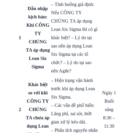
– Tình huống giả định:
Dẫn nhập
Nếu CÔNG TY
kịch bản:
CHÚNG TA áp dụng
Khi CÔNG
Lean Six Sigma thì có gì
TY
1
khác biệt? – Lý do tại
CHÚNG
sao nên áp dụng Lean
TA áp dụng
Six Sigma tại các tổ
Lean Six
chức? – Lý do tại sao
Sigma
nên Agile?
– Hiện trạng vận hành
Khác biệt
trước khi áp dụng Lean
so với khi
Ngày 1
Six Sigma.
CÔNG TY
Buổi
– Các vấn đề phổ biến:
2
CHÚNG
sáng
Lãng phí, sai sót, thời
TA chưa áp
8:30 –
gian xử lý kéo dài.
dụng Lean
11:30
– Phân tích nguyên nhân