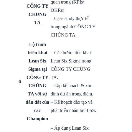
quan trọng (KPIs/
CÔNG TY
OKRs)
CHÚNG
– Case study thực tế
TA
trong ngành CÔNG TY
CHÚNG TA.
Lộ trình
triển khai
– Các bước triển khai
Lean Six
Lean Six Sigma trong
Sigma tại
CÔNG TY CHÚNG
CÔNG TY
TA.
6
CHÚNG
– Lập kế hoạch & xác
TA với sự
định dự án trọng điểm.
dẫn dắt của
– Kế hoạch đào tạo và
các
phát triển nhân lực LSS.
Champion
– Áp dụng Lean Six