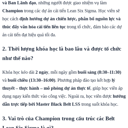
và Ban Lãnh đạo
, những người được giao nhiệm vụ làm
Champion
trong các dự án cải tiến Lean Six Sigma. Học viên sẽ
học cách
định hướng dự án chiến lược, phân bổ nguồn lực và
thúc đẩy văn hóa cải tiến liên tục
trong tổ chức, đảm bảo các dự
án cải tiến đạt hiệu quả tối đa.
2. Thời lượng khóa học là bao lâu và được tổ chức
như thế nào?
Khóa học kéo dài
2 ngày
, mỗi ngày gồm
buổi sáng (8:30–11:30)
và
buổi chiều (13:30–16:00)
. Phương pháp đào tạo kết hợp
lý
thuyết – thực hành – mô phỏng dự án thực tế
, giúp học viên áp
dụng ngay kiến thức vào công việc. Ngoài ra, học viên được
hướng
dẫn trực tiếp bởi Master Black Belt LSS
trong suốt khóa học.
3. Vai trò của Champion trong cấu trúc các Belt
Lean Six Sigma là gì?