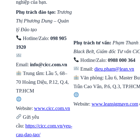
nghiệp của bạn.
Phụ trách đào tạo:
Trương
Thị Phương Dung – Quản
lý Đào tạo
Hotline/Zalo:
098 905
Phụ trách tư vấn:
Phạm Thanh 
1920
Black Belt, Giám đốc Tư vấn Ci
Hotline/Zalo:
0988 000 364
Email:
info@cicc.com.vn
Email:
dieu.pham@lean.vn
Trung tâm: Lầu 5, 68–
Văn phòng: Lầu 6, Master Bui
70 Hoàng Diệu, P.12, Q.4,
Trần Cao Vân, P.6, Q.3, TP.HC
TP.HCM
Website:
www.leansigmavn.com
Website:
www.cicc.com.vn
Gửi yêu
cầu:
https://cicc.com.vn/yeu-
cau-dao-tao/