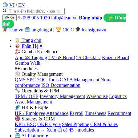
VI
/
EN
098 905 1920
info@lean.vn
Đăng nhập
Dùng
thử
lean.vn
ungdungai
|
CiCC
leansigmavn
Trang chủ
Phân Hệ
▾
Gemba Excellence
App 6S Tagging
TV 6S Board
5S Checklist
Kaizen Board
Gemba Walk
8+ modules
Quality Management
QMS
SPC
7QC Tools
CAPA Management
Non-
conformance
ISO Documentation
Operations & TPM
TPM / OEE
Inventory Management
Warehouse
Logistics
Asset Management
HR & People
HR / Employee
Attendance
Payroll
Timesheets
Recruitment
Strategy & CRM
KPI / BSC
OKR Cycle
Sales Pipeline
CRM & Sales
Subscription
→ Xem tất cả 45+ modules
AI Platform
▾