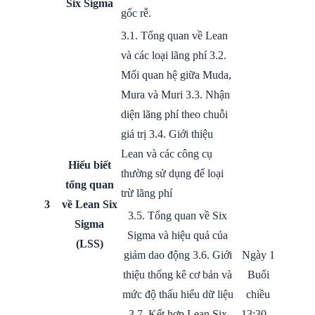
Six Sigma
gốc rễ.
3.1. Tổng quan về Lean
và các loại lãng phí 3.2.
Mối quan hệ giữa Muda,
Mura và Muri 3.3. Nhận
diện lãng phí theo chuỗi
giá trị 3.4. Giới thiệu
Lean và các công cụ
Hiểu biết
thường sử dụng để loại
tổng quan
trừ lãng phí
3
về Lean Six
3.5. Tổng quan về Six
Sigma
Sigma và hiệu quả của
(LSS)
giảm dao động 3.6. Giới
Ngày 1
thiệu thống kê cơ bản và
Buổi
mức độ thấu hiểu dữ liệu
chiều
3.7. Kết hợp Lean Six
13:30 –