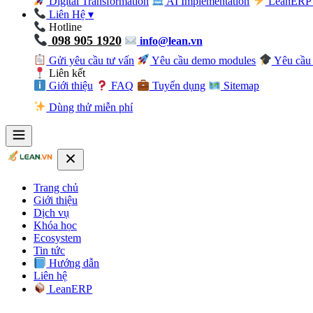
Digital Transformation
AI Implementation
LeanERP 
Liên Hệ
▾
Hotline
098 905 1920
info@lean.vn
Gửi yêu cầu tư vấn
Yêu cầu demo modules
Yêu cầu 
Liên kết
Giới thiệu
FAQ
Tuyển dụng
Sitemap
Dùng thử miễn phí
Trang chủ
Giới thiệu
Dịch vụ
Khóa học
Ecosystem
Tin tức
Hướng dẫn
Liên hệ
LeanERP