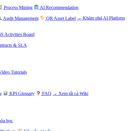
Process Mining
AI Recommendation
Audit Management
QR Asset Label
→ Khám phá AI Platform
S Activities Board
tracts & SLA
Video Tutorials
y
KPI Glossary
FAQ
→ Xem tất cả Wiki
hóa học