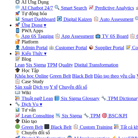
AI Ứng Dụng
AI Chatbot 24/7
Smart Search
Predictive Analytics
Tự động hóa
Smart Dashboard
Digital Kaizen
Auto Assessment
Ứng Dụng
▾
PWA Apps
App 6S Tagging
App Assessment
TV 6S Board
6
Platform
Admin Portal
Customer Portal
Supplier Portal
Con
Kiến Thức
▾
Blog
Lean
Six Sigma
TPM
Quality
Digital Transformation
Học Tập
Khóa học Online
Green Belt
Black Belt
Đào tạo theo yêu cầu
Case Study
Sản xuất
Dịch vụ
Y tế
Chuyển đổi số
Wiki
Thuật ngữ Lean
Six Sigma Glossary
TPM Dictionar
Dịch Vụ
▾
Tư vấn
Lean Consulting
Six Sigma
TPM
BSC/KPI
Đào tạo
Green Belt
Black Belt
Custom Training
Tất cả k
Chuyển đổi số