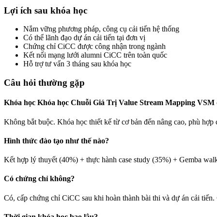
Lợi ích sau khóa học
Nắm vững phương pháp, công cụ cải tiến hệ thống
Có thể lãnh đạo dự án cải tiến tại đơn vị
Chứng chỉ CiCC được công nhận trong ngành
Kết nối mạng lưới alumni CiCC trên toàn quốc
Hỗ trợ tư vấn 3 tháng sau khóa học
Câu hỏi thường gặp
Khóa học Khóa học Chuỗi Giá Trị Value Stream Mapping VSM c
Không bắt buộc. Khóa học thiết kế từ cơ bản đến nâng cao, phù hợp 
Hình thức đào tạo như thế nào?
Kết hợp lý thuyết (40%) + thực hành case study (35%) + Gemba walk 
Có chứng chỉ không?
Có, cấp chứng chỉ CiCC sau khi hoàn thành bài thi và dự án cải tiến. 
Thời gian khóa học bao lâu?