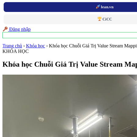
lean.vn
CiCC
Đăng nhập
Trang chủ
›
Khóa học
›
Khóa học Chuỗi Giá Trị Value Stream Map
KHÓA HỌC
Khóa học Chuỗi Giá Trị Value Stream M