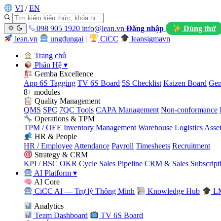
VI
/
EN
098 905 1920
info@lean.vn
Đăng nhập
Dùng thử
lean.vn
ungdungai
|
CiCC
leansigmavn
Trang chủ
Phân Hệ
▾
Gemba Excellence
App 6S Tagging
TV 6S Board
5S Checklist
Kaizen Board
Gem
8+ modules
Quality Management
QMS
SPC
7QC Tools
CAPA Management
Non-conformance
Operations & TPM
TPM / OEE
Inventory Management
Warehouse
Logistics
Asse
HR & People
HR / Employee
Attendance
Payroll
Timesheets
Recruitment
Strategy & CRM
KPI / BSC
OKR Cycle
Sales Pipeline
CRM & Sales
Subscript
AI Platform
▾
AI Core
CiCC AI — Trợ lý Thông Minh
Knowledge Hub
LM
Analytics
Team Dashboard
TV 6S Board