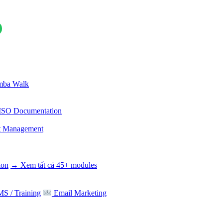
ba Walk
ISO Documentation
t Management
ion
→ Xem tất cả 45+ modules
S / Training
Email Marketing