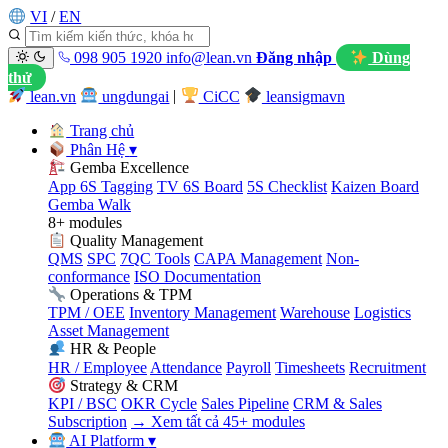
VI
/
EN
098 905 1920
info@lean.vn
Đăng nhập
Dùng
thử
lean.vn
ungdungai
|
CiCC
leansigmavn
Trang chủ
Phân Hệ
▾
Gemba Excellence
App 6S Tagging
TV 6S Board
5S Checklist
Kaizen Board
Gemba Walk
8+ modules
Quality Management
QMS
SPC
7QC Tools
CAPA Management
Non-
conformance
ISO Documentation
Operations & TPM
TPM / OEE
Inventory Management
Warehouse
Logistics
Asset Management
HR & People
HR / Employee
Attendance
Payroll
Timesheets
Recruitment
Strategy & CRM
KPI / BSC
OKR Cycle
Sales Pipeline
CRM & Sales
Subscription
→ Xem tất cả 45+ modules
AI Platform
▾