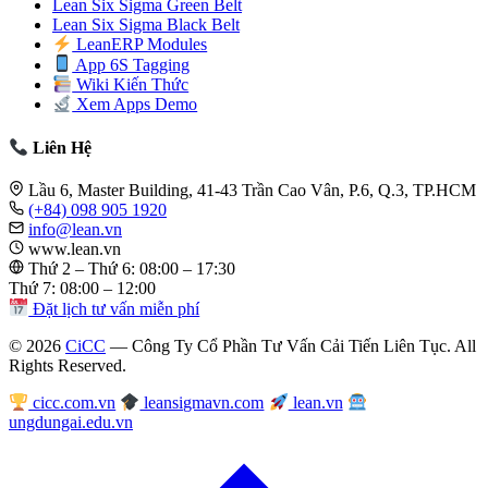
Lean Six Sigma Green Belt
Lean Six Sigma Black Belt
LeanERP Modules
App 6S Tagging
Wiki Kiến Thức
Xem Apps Demo
Liên Hệ
Lầu 6, Master Building, 41-43 Trần Cao Vân, P.6, Q.3, TP.HCM
(+84) 098 905 1920
info@lean.vn
www.lean.vn
Thứ 2 – Thứ 6: 08:00 – 17:30
Thứ 7: 08:00 – 12:00
Đặt lịch tư vấn miễn phí
© 2026
CiCC
— Công Ty Cổ Phần Tư Vấn Cải Tiến Liên Tục. All
Rights Reserved.
cicc.com.vn
leansigmavn.com
lean.vn
ungdungai.edu.vn