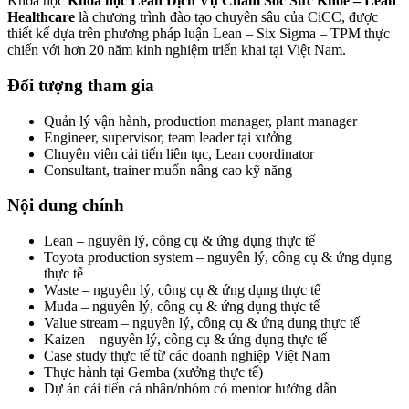
Khóa học
Khóa học Lean Dịch Vụ Chăm Sóc Sức Khỏe – Lean
Healthcare
là chương trình đào tạo chuyên sâu của CiCC, được
thiết kế dựa trên phương pháp luận Lean – Six Sigma – TPM thực
chiến với hơn 20 năm kinh nghiệm triển khai tại Việt Nam.
Đối tượng tham gia
Quản lý vận hành, production manager, plant manager
Engineer, supervisor, team leader tại xưởng
Chuyên viên cải tiến liên tục, Lean coordinator
Consultant, trainer muốn nâng cao kỹ năng
Nội dung chính
Lean – nguyên lý, công cụ & ứng dụng thực tế
Toyota production system – nguyên lý, công cụ & ứng dụng
thực tế
Waste – nguyên lý, công cụ & ứng dụng thực tế
Muda – nguyên lý, công cụ & ứng dụng thực tế
Value stream – nguyên lý, công cụ & ứng dụng thực tế
Kaizen – nguyên lý, công cụ & ứng dụng thực tế
Case study thực tế từ các doanh nghiệp Việt Nam
Thực hành tại Gemba (xưởng thực tế)
Dự án cải tiến cá nhân/nhóm có mentor hướng dẫn