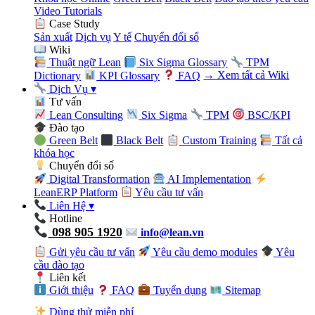
Video Tutorials
Case Study
Sản xuất
Dịch vụ
Y tế
Chuyển đổi số
Wiki
Thuật ngữ Lean
Six Sigma Glossary
TPM
Dictionary
KPI Glossary
FAQ
→ Xem tất cả Wiki
Dịch Vụ
▾
Tư vấn
Lean Consulting
Six Sigma
TPM
BSC/KPI
Đào tạo
Green Belt
Black Belt
Custom Training
Tất cả
khóa học
Chuyển đổi số
Digital Transformation
AI Implementation
LeanERP Platform
Yêu cầu tư vấn
Liên Hệ
▾
Hotline
098 905 1920
info@lean.vn
Gửi yêu cầu tư vấn
Yêu cầu demo modules
Yêu
cầu đào tạo
Liên kết
Giới thiệu
FAQ
Tuyển dụng
Sitemap
Dùng thử miễn phí