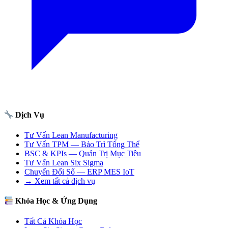
Dịch Vụ
Tư Vấn Lean Manufacturing
Tư Vấn TPM — Bảo Trì Tổng Thể
BSC & KPIs — Quản Trị Mục Tiêu
Tư Vấn Lean Six Sigma
Chuyển Đổi Số — ERP MES IoT
→ Xem tất cả dịch vụ
Khóa Học & Ứng Dụng
Tất Cả Khóa Học