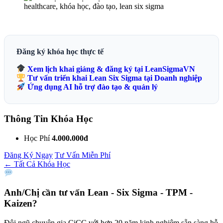
Đăng ký khóa học thực tế
Xem lịch khai giảng & đăng ký tại LeanSigmaVN
Tư vấn triển khai Lean Six Sigma tại Doanh nghiệp
Ứng dụng AI hỗ trợ đào tạo & quản lý
Thông Tin Khóa Học
Học Phí
4.000.000đ
Đăng Ký Ngay
Tư Vấn Miễn Phí
← Tất Cả Khóa Học
Anh/Chị cần tư vấn
Lean - Six Sigma - TPM -
Kaizen?
Đội ngũ chuyên gia CiCC với hơn 20 năm kinh nghiệm sẵn sàng hỗ