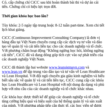
Có, cấp chứng chỉ CiCC sau khi hoàn thành bài thi và dự án cải
tiến. Chứng chỉ có hiệu lực trọn đời.
Thời gian khóa học bao lâu?
Tùy khóa: 2-5 ngày tập trung hoặc 8-12 tuần part-time. Xem chi tiết
lịch khai giảng.
CiCC (Continuous Improvement Consulting Company) là đơn vị
hàng đầu tại Việt Nam chuyên cung cấp các dịch vụ tư vấn và đào
tạo về quản lý và cải tiến liên tục cho các doanh nghiệp và tổ chức.
Với phương châm hoạt động “Không ngừng học hỏi, không ngừng
cải tiến”, CiCC đã và đang đóng góp tích cực vào sự phát triển của
các doanh nghiệp Việt Nam.
CiCC đã thành lập hai website
www.leansigmavn.com
và
www.lean.vn
để tập trung vào đào tạo và tư vấn về Lean Healthcare
và Lean Hospital. Với đội ngũ chuyên gia giàu kinh nghiệm và hiểu
biết sâu sắc về quản lý và cải tiến liên tục, CiCC cung cấp các khóa
học Lean Healthcare và Lean Hospital với nội dung đa dạng và phù
hợp với nhu cầu của các doanh nghiệp và tổ chức khác nhau.
Các khóa học được thiết kế để giúp các doanh nghiệp và tổ chức
tăng cường hiệu quả và hiệu suất của hệ thống quản lý và sản xuất
của mình. Với phương pháp tiếp cận thực tế, các học viên sẽ được