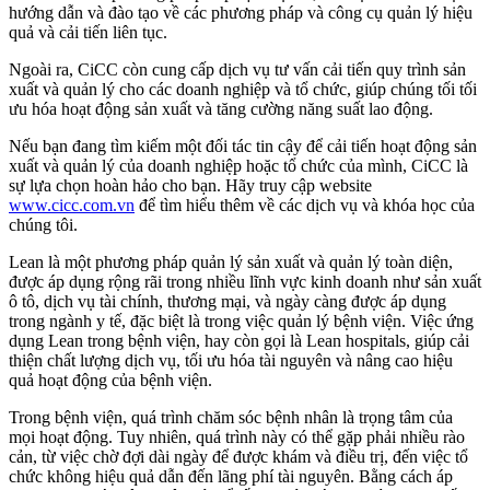
hướng dẫn và đào tạo về các phương pháp và công cụ quản lý hiệu
quả và cải tiến liên tục.
Ngoài ra, CiCC còn cung cấp dịch vụ tư vấn cải tiến quy trình sản
xuất và quản lý cho các doanh nghiệp và tổ chức, giúp chúng tối tối
ưu hóa hoạt động sản xuất và tăng cường năng suất lao động.
Nếu bạn đang tìm kiếm một đối tác tin cậy để cải tiến hoạt động sản
xuất và quản lý của doanh nghiệp hoặc tổ chức của mình, CiCC là
sự lựa chọn hoàn hảo cho bạn. Hãy truy cập website
www.cicc.com.vn
để tìm hiểu thêm về các dịch vụ và khóa học của
chúng tôi.
Lean là một phương pháp quản lý sản xuất và quản lý toàn diện,
được áp dụng rộng rãi trong nhiều lĩnh vực kinh doanh như sản xuất
ô tô, dịch vụ tài chính, thương mại, và ngày càng được áp dụng
trong ngành y tế, đặc biệt là trong việc quản lý bệnh viện. Việc ứng
dụng Lean trong bệnh viện, hay còn gọi là Lean hospitals, giúp cải
thiện chất lượng dịch vụ, tối ưu hóa tài nguyên và nâng cao hiệu
quả hoạt động của bệnh viện.
Trong bệnh viện, quá trình chăm sóc bệnh nhân là trọng tâm của
mọi hoạt động. Tuy nhiên, quá trình này có thể gặp phải nhiều rào
cản, từ việc chờ đợi dài ngày để được khám và điều trị, đến việc tổ
chức không hiệu quả dẫn đến lãng phí tài nguyên. Bằng cách áp