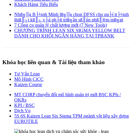
Khách Hàng Tiêu Biểu
Nhß╗▒a B├¼nh Minh lß╗▒a chon DFSS cho qu├í tr├¼nh
thiß║┐t kß║┐ v├á ph├ít triß╗ân sß║ún phß║®m mß╗øi
7 Công cụ quản lý chất lượng mới (7 New Tools)
CHƯƠNG TRÌNH LEAN SIX SIGMA YELLOW BELT
DÀNH CHO KHỐI NGÂN HÀNG TẠI TPBANK
Khóa học liên quan & Tài liệu tham khảo
Tư Vấn Lean
Mô Hình CiCC
Kaizen Course
MT CORP chuyển đổi mô hình quản trị mới BSC KPIs /
OKRs
KPI / BSC
Dịch Vụ
5S 6S Kaizen Lean Six Sigma TPM ngành vật liệu xây dựng
EUROTILE