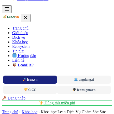
Trang chủ
Giới thiệu
Dịch vụ
Khóa học
Ecosystem
Tin tức
Hướng dẫn
Liên hệ
LeanERP
lean.vn
ungdungai
CiCC
leansigmavn
Đăng nhập
Dùng thử miễn phí
Trang chủ
›
Khóa học
›
Khóa học Lean Dịch Vụ Chăm Sóc Sức