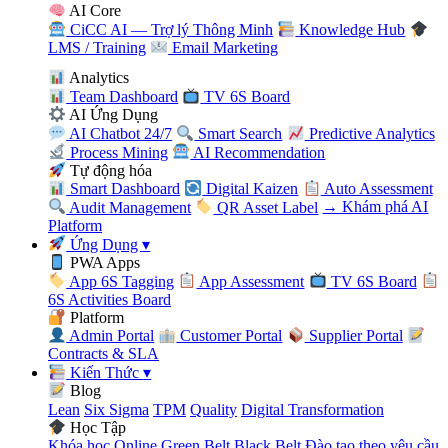
AI Core
CiCC AI — Trợ lý Thông Minh
Knowledge Hub
LMS / Training
Email Marketing
Analytics
Team Dashboard
TV 6S Board
AI Ứng Dụng
AI Chatbot 24/7
Smart Search
Predictive Analytics
Process Mining
AI Recommendation
Tự động hóa
Smart Dashboard
Digital Kaizen
Auto Assessment
Audit Management
QR Asset Label
→ Khám phá AI
Platform
Ứng Dụng
▾
PWA Apps
App 6S Tagging
App Assessment
TV 6S Board
6S Activities Board
Platform
Admin Portal
Customer Portal
Supplier Portal
Contracts & SLA
Kiến Thức
▾
Blog
Lean
Six Sigma
TPM
Quality
Digital Transformation
Học Tập
Khóa học Online
Green Belt
Black Belt
Đào tạo theo yêu cầu