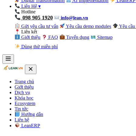
Digital Transformation
AI Implementation
LeanERP 
Liên Hệ
▾
Hotline
098 905 1920
info@lean.vn
Gửi yêu cầu tư vấn
Yêu cầu demo modules
Yêu cầu 
Liên kết
Giới thiệu
FAQ
Tuyển dụng
Sitemap
Dùng thử miễn phí
Trang chủ
Giới thiệu
Dịch vụ
Khóa học
Ecosystem
Tin tức
Hướng dẫn
Liên hệ
LeanERP