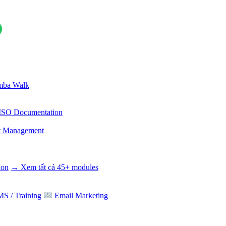
ba Walk
ISO Documentation
t Management
ion
→ Xem tất cả 45+ modules
S / Training
Email Marketing