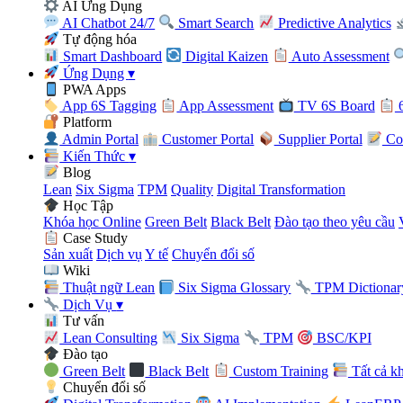
AI Ứng Dụng
AI Chatbot 24/7
Smart Search
Predictive Analytics
Tự động hóa
Smart Dashboard
Digital Kaizen
Auto Assessment
Ứng Dụng
▾
PWA Apps
App 6S Tagging
App Assessment
TV 6S Board
6
Platform
Admin Portal
Customer Portal
Supplier Portal
Con
Kiến Thức
▾
Blog
Lean
Six Sigma
TPM
Quality
Digital Transformation
Học Tập
Khóa học Online
Green Belt
Black Belt
Đào tạo theo yêu cầu
Case Study
Sản xuất
Dịch vụ
Y tế
Chuyển đổi số
Wiki
Thuật ngữ Lean
Six Sigma Glossary
TPM Dictionar
Dịch Vụ
▾
Tư vấn
Lean Consulting
Six Sigma
TPM
BSC/KPI
Đào tạo
Green Belt
Black Belt
Custom Training
Tất cả k
Chuyển đổi số