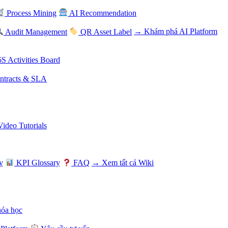
Process Mining
AI Recommendation
Audit Management
QR Asset Label
→ Khám phá AI Platform
S Activities Board
tracts & SLA
Video Tutorials
y
KPI Glossary
FAQ
→ Xem tất cả Wiki
hóa học