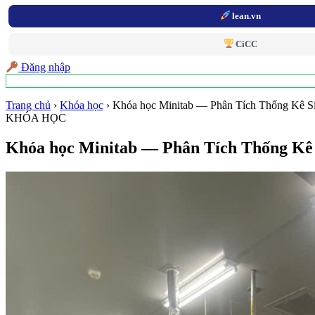
lean.vn
CiCC
Đăng nhập
Trang chủ
›
Khóa học
›
Khóa học Minitab — Phân Tích Thống Kê S
KHÓA HỌC
Khóa học Minitab — Phân Tích Thống Kê