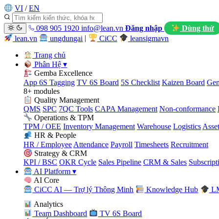
VI
/
EN
098 905 1920
info@lean.vn
Đăng nhập
Dùng thử
lean.vn
ungdungai
|
CiCC
leansigmavn
Trang chủ
Phân Hệ
▾
Gemba Excellence
App 6S Tagging
TV 6S Board
5S Checklist
Kaizen Board
Gem
8+ modules
Quality Management
QMS
SPC
7QC Tools
CAPA Management
Non-conformance
Operations & TPM
TPM / OEE
Inventory Management
Warehouse
Logistics
Asse
HR & People
HR / Employee
Attendance
Payroll
Timesheets
Recruitment
Strategy & CRM
KPI / BSC
OKR Cycle
Sales Pipeline
CRM & Sales
Subscript
AI Platform
▾
AI Core
CiCC AI — Trợ lý Thông Minh
Knowledge Hub
LM
Analytics
Team Dashboard
TV 6S Board