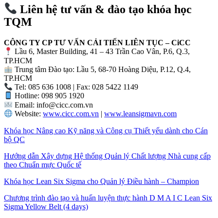
Liên hệ tư vấn & đào tạo khóa học
TQM
CÔNG TY CP TƯ VẤN CẢI TIẾN LIÊN TỤC – CiCC
Lầu 6, Master Building, 41 – 43 Trần Cao Vân, P.6, Q.3,
TP.HCM
Trung tâm Đào tạo: Lầu 5, 68-70 Hoàng Diệu, P.12, Q.4,
TP.HCM
Tel: 085 636 1008 | Fax: 028 5422 1149
Hotline: 098 905 1920
Email:
info@cicc.com.vn
Website:
www.cicc.com.vn
|
www.leansigmavn.com
Khóa học Nâng cao Kỹ năng và Công cụ Thiết yếu dành cho Cán
bộ QC
Hướng dẫn Xây dựng Hệ thống Quản lý Chất lượng Nhà cung cấp
theo Chuẩn mực Quốc tế
Khóa học Lean Six Sigma cho Quản lý Điều hành – Champion
Chương trình đào tạo và huấn luyện thực hành D M A I C Lean Six
Sigma Yellow Belt (4 days)