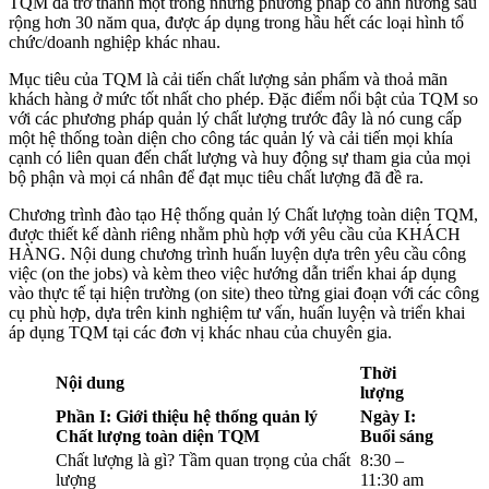
TQM đã trở thành một trong những phương pháp có ảnh hưởng sâu
rộng hơn 30 năm qua, được áp dụng trong hầu hết các loại hình tổ
chức/doanh nghiệp khác nhau.
Mục tiêu của TQM là cải tiến chất lượng sản phẩm và thoả mãn
khách hàng ở mức tốt nhất cho phép. Đặc điểm nổi bật của TQM so
với các phương pháp quản lý chất lượng trước đây là nó cung cấp
một hệ thống toàn diện cho công tác quản lý và cải tiến mọi khía
cạnh có liên quan đến chất lượng và huy động sự tham gia của mọi
bộ phận và mọi cá nhân để đạt mục tiêu chất lượng đã đề ra.
Chương trình đào tạo Hệ thống quản lý Chất lượng toàn diện TQM,
được thiết kế dành riêng nhằm phù hợp với yêu cầu của KHÁCH
HÀNG. Nội dung chương trình huấn luyện dựa trên yêu cầu công
việc (on the jobs) và kèm theo việc hướng dẫn triển khai áp dụng
vào thực tế tại hiện trường (on site) theo từng giai đoạn với các công
cụ phù hợp, dựa trên kinh nghiệm tư vấn, huấn luyện và triển khai
áp dụng TQM tại các đơn vị khác nhau của chuyên gia.
Thời
Nội dung
lượng
Phần I: Giới thiệu hệ thống quản lý
Ngày I:
Chất lượng toàn diện TQM
Buổi sáng
Chất lượng là gì? Tầm quan trọng của chất
8:30 –
lượng
11:30 am