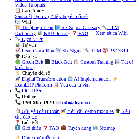
Video Tutorials
Case Study
Sản xuất
Dịch vụ
Y tế
Chuyển đổi số
Wiki
Thuật ngữ Lean
Six Sigma Glossary
TPM
Dictionary
KPI Glossary
FAQ
→ Xem tất cả Wiki
Dịch Vụ
▾
Tư vấn
Lean Consulting
Six Sigma
TPM
BSC/KPI
Đào tạo
Green Belt
Black Belt
Custom Training
Tất cả
khóa học
Chuyển đổi số
Digital Transformation
AI Implementation
LeanERP Platform
Yêu cầu tư vấn
Liên Hệ
▾
Hotline
098 905 1920
info@lean.vn
Gửi yêu cầu tư vấn
Yêu cầu demo modules
Yêu
cầu đào tạo
Liên kết
Giới thiệu
FAQ
Tuyển dụng
Sitemap
Dùng thử miễn phí