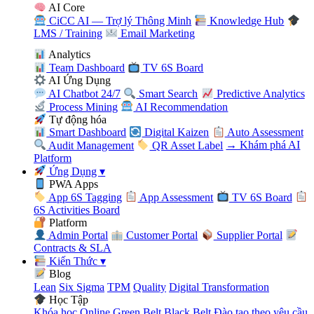
AI Core
CiCC AI — Trợ lý Thông Minh
Knowledge Hub
LMS / Training
Email Marketing
Analytics
Team Dashboard
TV 6S Board
AI Ứng Dụng
AI Chatbot 24/7
Smart Search
Predictive Analytics
Process Mining
AI Recommendation
Tự động hóa
Smart Dashboard
Digital Kaizen
Auto Assessment
Audit Management
QR Asset Label
→ Khám phá AI
Platform
Ứng Dụng
▾
PWA Apps
App 6S Tagging
App Assessment
TV 6S Board
6S Activities Board
Platform
Admin Portal
Customer Portal
Supplier Portal
Contracts & SLA
Kiến Thức
▾
Blog
Lean
Six Sigma
TPM
Quality
Digital Transformation
Học Tập
Khóa học Online
Green Belt
Black Belt
Đào tạo theo yêu cầu