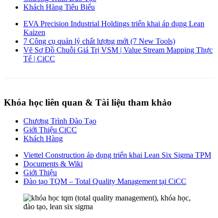
Khách Hàng Tiêu Biểu
EVA Precision Industrial Holdings triển khai áp dụng Lean
Kaizen
7 Công cụ quản lý chất lượng mới (7 New Tools)
Vẽ Sơ Đồ Chuỗi Giá Trị VSM | Value Stream Mapping Thực
Tế | CiCC
Khóa học liên quan & Tài liệu tham khảo
Chương Trình Đào Tạo
Giới Thiệu CiCC
Khách Hàng
Viettel Construction áp dụng triển khai Lean Six Sigma TPM
Documents & Wiki
Giới Thiệu
Đào tạo TQM – Total Quality Management tại CiCC