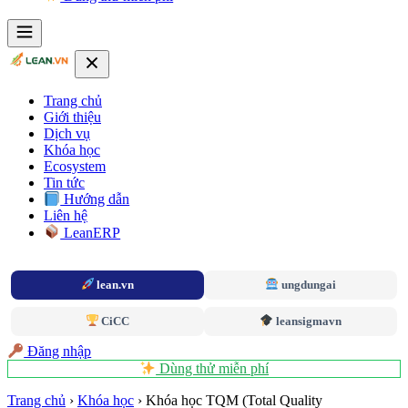
Trang chủ
Giới thiệu
Dịch vụ
Khóa học
Ecosystem
Tin tức
Hướng dẫn
Liên hệ
LeanERP
lean.vn
ungdungai
CiCC
leansigmavn
Đăng nhập
Dùng thử miễn phí
Trang chủ
›
Khóa học
›
Khóa học TQM (Total Quality