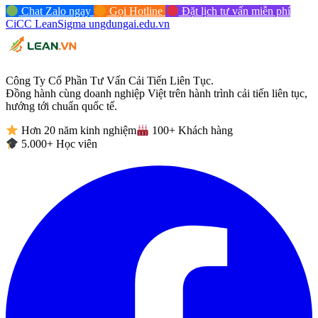
Chat Zalo ngay
Gọi Hotline
Đặt lịch tư vấn miễn phí
CiCC
LeanSigma
ungdungai
.
edu.vn
Công Ty Cổ Phần Tư Vấn Cải Tiến Liên Tục.
Đồng hành cùng doanh nghiệp Việt trên hành trình cải tiến liên tục,
hướng tới chuẩn quốc tế.
Hơn 20 năm kinh nghiệm
100+ Khách hàng
5.000+ Học viên