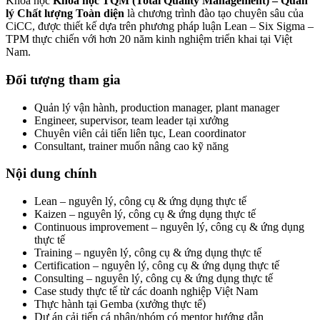
Khóa học
Khóa học TQM (Total Quality Management) – Quản
lý Chất lượng Toàn diện
là chương trình đào tạo chuyên sâu của
CiCC, được thiết kế dựa trên phương pháp luận Lean – Six Sigma –
TPM thực chiến với hơn 20 năm kinh nghiệm triển khai tại Việt
Nam.
Đối tượng tham gia
Quản lý vận hành, production manager, plant manager
Engineer, supervisor, team leader tại xưởng
Chuyên viên cải tiến liên tục, Lean coordinator
Consultant, trainer muốn nâng cao kỹ năng
Nội dung chính
Lean – nguyên lý, công cụ & ứng dụng thực tế
Kaizen – nguyên lý, công cụ & ứng dụng thực tế
Continuous improvement – nguyên lý, công cụ & ứng dụng
thực tế
Training – nguyên lý, công cụ & ứng dụng thực tế
Certification – nguyên lý, công cụ & ứng dụng thực tế
Consulting – nguyên lý, công cụ & ứng dụng thực tế
Case study thực tế từ các doanh nghiệp Việt Nam
Thực hành tại Gemba (xưởng thực tế)
Dự án cải tiến cá nhân/nhóm có mentor hướng dẫn