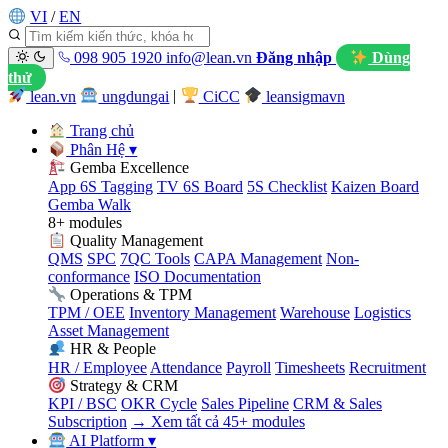
VI
/
EN
098 905 1920
info@lean.vn
Đăng nhập
Dùng
thử
lean.vn
ungdungai
|
CiCC
leansigmavn
Trang chủ
Phân Hệ
▾
Gemba Excellence
App 6S Tagging
TV 6S Board
5S Checklist
Kaizen Board
Gemba Walk
8+ modules
Quality Management
QMS
SPC
7QC Tools
CAPA Management
Non-
conformance
ISO Documentation
Operations & TPM
TPM / OEE
Inventory Management
Warehouse
Logistics
Asset Management
HR & People
HR / Employee
Attendance
Payroll
Timesheets
Recruitment
Strategy & CRM
KPI / BSC
OKR Cycle
Sales Pipeline
CRM & Sales
Subscription
→ Xem tất cả 45+ modules
AI Platform
▾