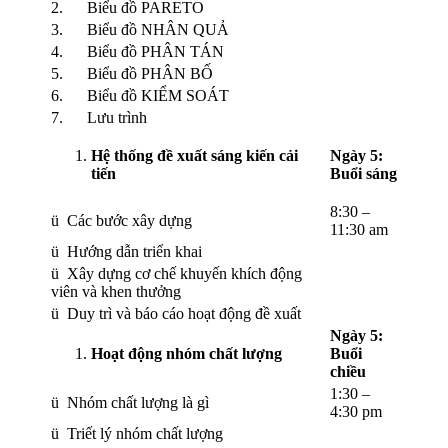
2. Biểu đồ PARETO
3. Biểu đồ NHÂN QUẢ
4. Biểu đồ PHÂN TÁN
5. Biểu đồ PHÂN BỐ
6. Biểu đồ KIỂM SOÁT
7. Lưu trình
Hệ thống đề xuất sáng kiến cải
Ngày 5:
tiến
Buổi sáng
8:30 –
ü Các bước xây dựng
11:30 am
ü Hướng dẫn triển khai
ü Xây dựng cơ chế khuyến khích động
viên và khen thưởng
ü Duy trì và báo cáo hoạt động đề xuất
Ngày 5:
Hoạt động nhóm chất lượng
Buổi
chiều
1:30 –
ü Nhóm chất lượng là gì
4:30 pm
ü Triết lý nhóm chất lượng