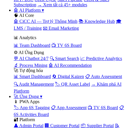
Subscription
→ Xem tất cả 45+ modules
🤖 AI Platform
▾
🧠 AI Core
🤖 CiCC AI — Trợ lý Thông Minh
📚 Knowledge Hub
🎓
LMS / Training
📧 Email Marketing
📊 Analytics
📊 Team Dashboard
📺 TV 6S Board
⚙️ AI Ứng Dụng
💬 AI Chatbot 24/7
🔍 Smart Search
📈 Predictive Analytics
🔬 Process Mining
🤖 AI Recommendation
🚀 Tự động hóa
📊 Smart Dashboard
🔄 Digital Kaizen
📋 Auto Assessment
🔍 Audit Management
🏷️ QR Asset Label
→ Khám phá AI
Platform
🚀 Ứng Dụng
▾
📱 PWA Apps
🏷️ App 6S Tagging
📋 App Assessment
📺 TV 6S Board
📋
6S Activities Board
🔐 Platform
👤 Admin Portal
🏢 Customer Portal
📦 Supplier Portal
📝