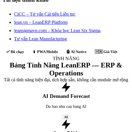
CiCC – Tư vấn Cải tiến Liên tục
lean.vn – LeanERP Platform
leansigmavn.com – Khóa học Lean Six Sigma
Tư vấn Lean Manufacturing
✅ Đã chạy
📱 PWA Mobile
🤖 AI Native
🇻🇳 Giá Việt
TÍNH NĂNG
Bảng Tính Năng LeanERP — ERP &
Operations
Tất cả tính năng hiện đại, tích hợp sẵn, không cần module mở rộng
AI Demand Forecast
Du bao nhu cau bang AI
AI