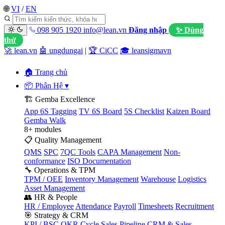
🌐
VI
/
EN
098 905 1920
info@lean.vn
Đăng nhập
✨ Dùng
thử
🚀 lean.vn
🤖 ungdungai
|
🏆 CiCC
🎓 leansigmavn
🏠 Trang chủ
📦 Phân Hệ
▾
🏗️ Gemba Excellence
App 6S Tagging
TV 6S Board
5S Checklist
Kaizen Board
Gemba Walk
8+ modules
📋 Quality Management
QMS
SPC
7QC Tools
CAPA Management
Non-
conformance
ISO Documentation
🔧 Operations & TPM
TPM / OEE
Inventory Management
Warehouse
Logistics
Asset Management
👥 HR & People
HR / Employee
Attendance
Payroll
Timesheets
Recruitment
🎯 Strategy & CRM
KPI / BSC
OKR Cycle
Sales Pipeline
CRM & Sales