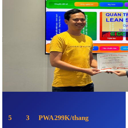
5
3
PWA
299K/thang