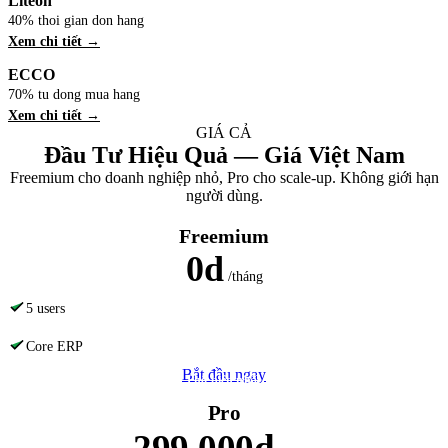
Liteon
40% thoi gian don hang
Xem chi tiết →
ECCO
70% tu dong mua hang
Xem chi tiết →
GIÁ CẢ
Đầu Tư Hiệu Quả — Giá Việt Nam
Freemium cho doanh nghiệp nhỏ, Pro cho scale-up. Không giới hạn
người dùng.
Freemium
0d
/tháng
5 users
Core ERP
Bắt đầu ngay
Phổ biến nhất
Pro
299.000d