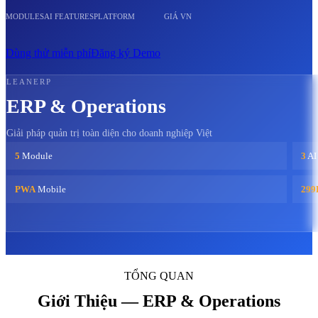
MODULES
AI FEATURES
PLATFORM
GIÁ VN
Dùng thử miễn phí
Đăng ký Demo
LEANERP
ERP & Operations
Giải pháp quản trị toàn diện cho doanh nghiệp Việt
5
Module
3
AI
PWA
Mobile
299
TỔNG QUAN
Giới Thiệu — ERP & Operations