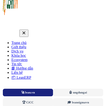
Trang chủ
Giới thiệu
Dịch vụ
Khóa học
Ecosystem
Tin tức
📘 Hướng dẫn
Liên hệ
📦 LeanERP
🚀 lean.vn
🤖 ungdungai
🏆 CiCC
🎓 leansigmavn