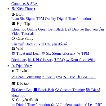
Contracts & SLA
📚 Kiến Thức
▾
📝 Blog
Lean
Six Sigma
TPM
Quality
Digital Transformation
🎓 Học Tập
Khóa học Online
Green Belt
Black Belt
Đào tạo theo yêu cầu
Video Tutorials
📋 Case Study
Sản xuất
Dịch vụ
Y tế
Chuyển đổi số
📖 Wiki
📚 Thuật ngữ Lean
📘 Six Sigma Glossary
🔧 TPM
Dictionary
📊 KPI Glossary
❓ FAQ
→ Xem tất cả Wiki
🔧 Dịch Vụ
▾
📊 Tư vấn
📈 Lean Consulting
📉 Six Sigma
🔧 TPM
🎯 BSC/KPI
🎓 Đào tạo
🟢 Green Belt
⬛ Black Belt
📋 Custom Training
📚 Tất cả
khóa học
💡 Chuyển đổi số
🚀 Digital Transformation
🤖 AI Implementation
⚡ LeanERP