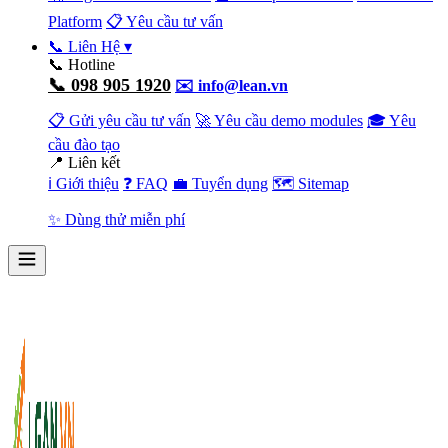
Platform
📋 Yêu cầu tư vấn
📞 Liên Hệ
▾
📞 Hotline
📞 098 905 1920
✉️ info@lean.vn
📋 Gửi yêu cầu tư vấn
🚀 Yêu cầu demo modules
🎓 Yêu
cầu đào tạo
📍 Liên kết
ℹ️ Giới thiệu
❓ FAQ
💼 Tuyển dụng
🗺️ Sitemap
✨ Dùng thử miễn phí