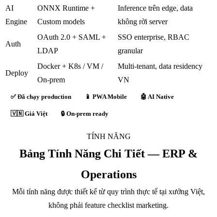
AI
ONNX Runtime +
Inference trên edge, data
Engine
Custom models
không rời server
OAuth 2.0 + SAML +
SSO enterprise, RBAC
Auth
LDAP
granular
Docker + K8s / VM /
Multi-tenant, data residency
Deploy
On-prem
VN
✅ Đã chạy production
📱 PWA Mobile
🤖 AI Native
🇻🇳 Giá Việt
🔒 On-prem ready
TÍNH NĂNG
Bảng Tính Năng Chi Tiết — ERP &
Operations
Mỗi tính năng được thiết kế từ quy trình thực tế tại xưởng Việt,
không phải feature checklist marketing.