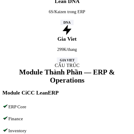
Lean DNA
6S/Kaizen trong ERP
DNA
Gia Viet
299K/thang
GIA VIET
CẤU TRÚC
Module Thành Phần — ERP &
Operations
Module CiCC LeanERP
ERP Core
Finance
Inventory