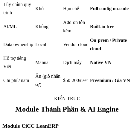
Tùy chỉnh quy
Khó
Hạn chế
Full config no-code
trình
Add-on tốn
AI/ML
Không
Built-in free
kém
On-prem / Private
Data ownership
Local
Vendor cloud
cloud
Hỗ trợ tiếng
Manual
Dịch máy
Native VN
Việt
Ẩn (giờ nhân
Chi phí / năm
$50-200/user
Freemium / Giá VN
sự)
KIẾN TRÚC
Module Thành Phần & AI Engine
Module CiCC LeanERP