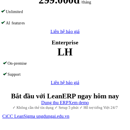
/tháng
Unlimited
AI features
Liên hệ báo giá
Enterprise
LH
On-premise
Support
Liên hệ báo giá
Bắt đầu với LeanERP ngay hôm nay
Dung thu ERP
Xem demo
✓ Không cần thẻ tín dụng ✓ Setup 5 phút ✓ Hỗ trợ tiếng Việt 24/7
CiCC
LeanSigma
ungdungai
.
edu.vn