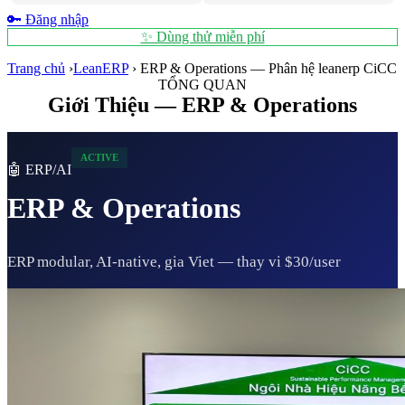
🔑 Đăng nhập
✨ Dùng thử miễn phí
Trang chủ
›
LeanERP
›
ERP & Operations — Phân hệ leanerp CiCC
TỔNG QUAN
Giới Thiệu — ERP & Operations
ACTIVE
🤖 ERP/AI
ERP & Operations
ERP modular, AI-native, gia Viet — thay vi $30/user