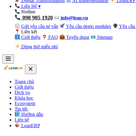
Digital Transformation
AI Implementation
LeanERP 
Liên Hệ
▾
Hotline
098 905 1920
info@lean.vn
Gửi yêu cầu tư vấn
Yêu cầu demo modules
Yêu cầu 
Liên kết
Giới thiệu
FAQ
Tuyển dụng
Sitemap
Dùng thử miễn phí
Trang chủ
Giới thiệu
Dịch vụ
Khóa học
Ecosystem
Tin tức
Hướng dẫn
Liên hệ
LeanERP