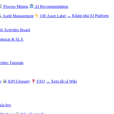
Process Mining
AI Recommendation
Audit Management
QR Asset Label
→ Khám phá AI Platform
S Activities Board
tracts & SLA
Video Tutorials
y
KPI Glossary
FAQ
→ Xem tất cả Wiki
hóa học