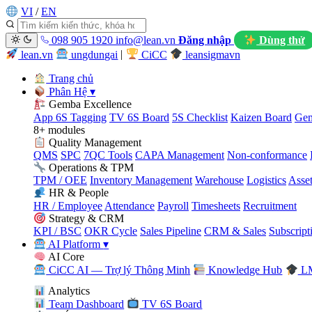
VI
/
EN
098 905 1920
info@lean.vn
Đăng nhập
Dùng thử
lean.vn
ungdungai
|
CiCC
leansigmavn
Trang chủ
Phân Hệ
▾
Gemba Excellence
App 6S Tagging
TV 6S Board
5S Checklist
Kaizen Board
Gem
8+ modules
Quality Management
QMS
SPC
7QC Tools
CAPA Management
Non-conformance
Operations & TPM
TPM / OEE
Inventory Management
Warehouse
Logistics
Asse
HR & People
HR / Employee
Attendance
Payroll
Timesheets
Recruitment
Strategy & CRM
KPI / BSC
OKR Cycle
Sales Pipeline
CRM & Sales
Subscript
AI Platform
▾
AI Core
CiCC AI — Trợ lý Thông Minh
Knowledge Hub
LM
Analytics
Team Dashboard
TV 6S Board