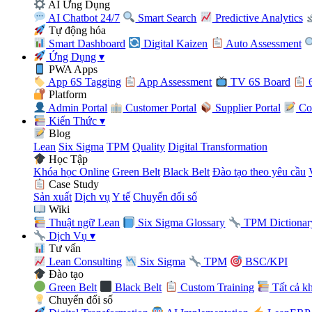
AI Ứng Dụng
AI Chatbot 24/7
Smart Search
Predictive Analytics
Tự động hóa
Smart Dashboard
Digital Kaizen
Auto Assessment
Ứng Dụng
▾
PWA Apps
App 6S Tagging
App Assessment
TV 6S Board
6
Platform
Admin Portal
Customer Portal
Supplier Portal
Con
Kiến Thức
▾
Blog
Lean
Six Sigma
TPM
Quality
Digital Transformation
Học Tập
Khóa học Online
Green Belt
Black Belt
Đào tạo theo yêu cầu
Case Study
Sản xuất
Dịch vụ
Y tế
Chuyển đổi số
Wiki
Thuật ngữ Lean
Six Sigma Glossary
TPM Dictionar
Dịch Vụ
▾
Tư vấn
Lean Consulting
Six Sigma
TPM
BSC/KPI
Đào tạo
Green Belt
Black Belt
Custom Training
Tất cả k
Chuyển đổi số