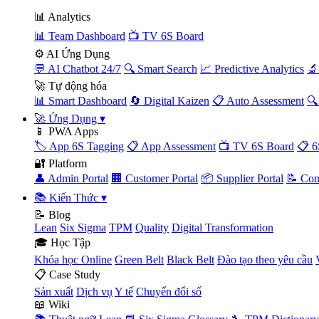
📊 Analytics
📊 Team Dashboard
📺 TV 6S Board
⚙️ AI Ứng Dụng
💬 AI Chatbot 24/7
🔍 Smart Search
📈 Predictive Analytics
🔬
🚀 Tự động hóa
📊 Smart Dashboard
🔄 Digital Kaizen
📋 Auto Assessment
🔍
🚀 Ứng Dụng
▾
📱 PWA Apps
🏷️ App 6S Tagging
📋 App Assessment
📺 TV 6S Board
📋 6
🔐 Platform
👤 Admin Portal
🏢 Customer Portal
📦 Supplier Portal
📝 Con
📚 Kiến Thức
▾
📝 Blog
Lean
Six Sigma
TPM
Quality
Digital Transformation
🎓 Học Tập
Khóa học Online
Green Belt
Black Belt
Đào tạo theo yêu cầu
📋 Case Study
Sản xuất
Dịch vụ
Y tế
Chuyển đổi số
📖 Wiki