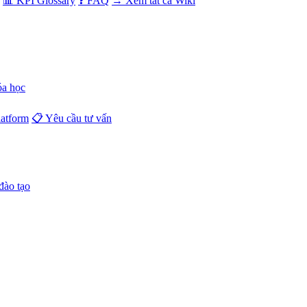
📊 KPI Glossary
❓ FAQ
→ Xem tất cả Wiki
óa học
atform
📋 Yêu cầu tư vấn
đào tạo