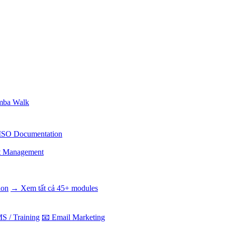
ba Walk
ISO Documentation
t Management
ion
→ Xem tất cả 45+ modules
S / Training
📧 Email Marketing