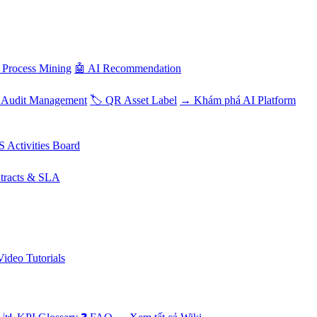
 Process Mining
🤖 AI Recommendation
 Audit Management
🏷️ QR Asset Label
→ Khám phá AI Platform
S Activities Board
tracts & SLA
Video Tutorials