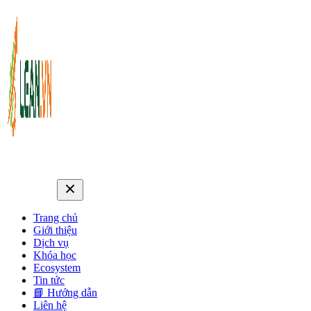
Trang chủ
Giới thiệu
Dịch vụ
Khóa học
Ecosystem
Tin tức
📘 Hướng dẫn
Liên hệ