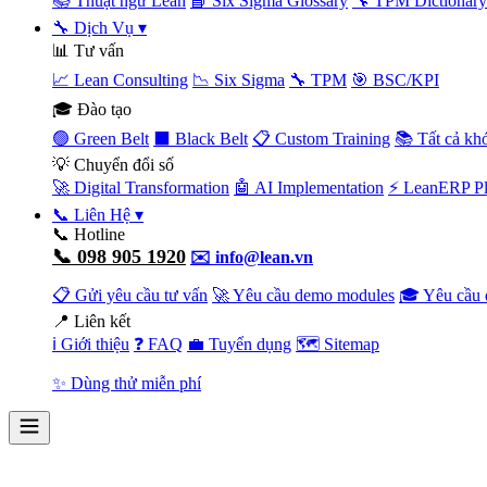
📚 Thuật ngữ Lean
📘 Six Sigma Glossary
🔧 TPM Dictionary
🔧 Dịch Vụ
▾
📊 Tư vấn
📈 Lean Consulting
📉 Six Sigma
🔧 TPM
🎯 BSC/KPI
🎓 Đào tạo
🟢 Green Belt
⬛ Black Belt
📋 Custom Training
📚 Tất cả kh
💡 Chuyển đổi số
🚀 Digital Transformation
🤖 AI Implementation
⚡ LeanERP Pl
📞 Liên Hệ
▾
📞 Hotline
📞 098 905 1920
✉️ info@lean.vn
📋 Gửi yêu cầu tư vấn
🚀 Yêu cầu demo modules
🎓 Yêu cầu 
📍 Liên kết
ℹ️ Giới thiệu
❓ FAQ
💼 Tuyển dụng
🗺️ Sitemap
✨ Dùng thử miễn phí