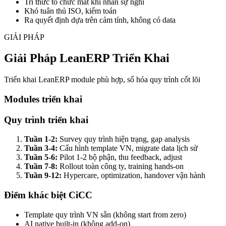
Tri thức tổ chức mất khi nhân sự nghỉ
Khó tuân thủ ISO, kiểm toán
Ra quyết định dựa trên cảm tính, không có data
GIẢI PHÁP
Giải Pháp LeanERP Triển Khai
Triển khai LeanERP module phù hợp, số hóa quy trình cốt lõi
Modules triển khai
Quy trình triển khai
Tuần 1-2:
Survey quy trình hiện trạng, gap analysis
Tuần 3-4:
Cấu hình template VN, migrate data lịch sử
Tuần 5-6:
Pilot 1-2 bộ phận, thu feedback, adjust
Tuần 7-8:
Rollout toàn công ty, training hands-on
Tuần 9-12:
Hypercare, optimization, handover vận hành
Điểm khác biệt CiCC
Template quy trình VN sẵn (không start from zero)
AI native built-in (không add-on)