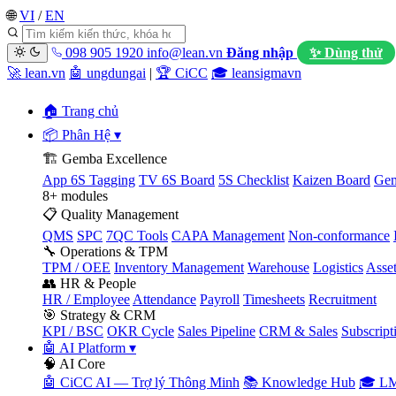
🌐
VI
/
EN
098 905 1920
info@lean.vn
Đăng nhập
✨ Dùng thử
🚀 lean.vn
🤖 ungdungai
|
🏆 CiCC
🎓 leansigmavn
🏠 Trang chủ
📦 Phân Hệ
▾
🏗️ Gemba Excellence
App 6S Tagging
TV 6S Board
5S Checklist
Kaizen Board
Gem
8+ modules
📋 Quality Management
QMS
SPC
7QC Tools
CAPA Management
Non-conformance
🔧 Operations & TPM
TPM / OEE
Inventory Management
Warehouse
Logistics
Asse
👥 HR & People
HR / Employee
Attendance
Payroll
Timesheets
Recruitment
🎯 Strategy & CRM
KPI / BSC
OKR Cycle
Sales Pipeline
CRM & Sales
Subscript
🤖 AI Platform
▾
🧠 AI Core
🤖 CiCC AI — Trợ lý Thông Minh
📚 Knowledge Hub
🎓 LM