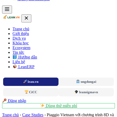
Trang chủ
Giới thiệu
Dịch vụ
Khóa học
Ecosystem
Tin tức
Hướng dẫn
Liên hệ
LeanERP
lean.vn
ungdungai
CiCC
leansigmavn
Đăng nhập
Dùng thử miễn phí
Trang chủ
›
Case Studies
›
Piaggio Vietnam với chương trình 8D và