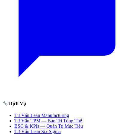
Dịch Vụ
Tư Vấn Lean Manufacturing
Tư Vấn TPM — Bảo Trì Tổng Thể
BSC & KPIs — Quản Trị Mục Tiêu
Tư Vấn Lean Six Sigma