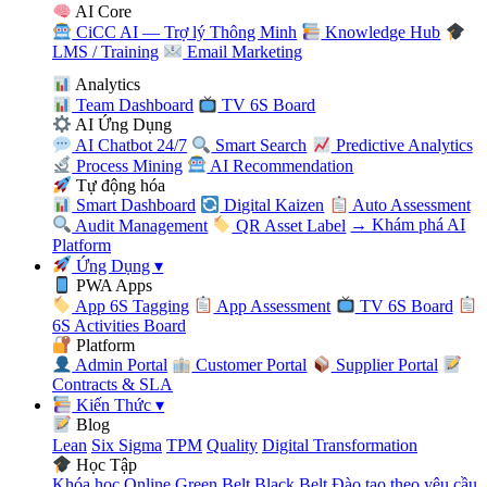
AI Core
CiCC AI — Trợ lý Thông Minh
Knowledge Hub
LMS / Training
Email Marketing
Analytics
Team Dashboard
TV 6S Board
AI Ứng Dụng
AI Chatbot 24/7
Smart Search
Predictive Analytics
Process Mining
AI Recommendation
Tự động hóa
Smart Dashboard
Digital Kaizen
Auto Assessment
Audit Management
QR Asset Label
→ Khám phá AI
Platform
Ứng Dụng
▾
PWA Apps
App 6S Tagging
App Assessment
TV 6S Board
6S Activities Board
Platform
Admin Portal
Customer Portal
Supplier Portal
Contracts & SLA
Kiến Thức
▾
Blog
Lean
Six Sigma
TPM
Quality
Digital Transformation
Học Tập
Khóa học Online
Green Belt
Black Belt
Đào tạo theo yêu cầu