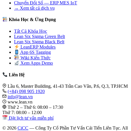
Chuyển Đổi Số — ERP MES IoT
→ Xem tất cả dịch vụ
Khóa Học & Ứng Dụng
Tất Cả Khóa Học
Lean Six Sigma Green Belt
Lean Six Sigma Black Belt
LeanERP Modules
App 6S Tagging
Wiki Kiến Thức
Xem Apps Demo
Liên Hệ
Lầu 6, Master Building, 41-43 Trần Cao Vân, P.6, Q.3, TP.HCM
(+84) 098 905 1920
info@lean.vn
www.lean.vn
Thứ 2 – Thứ 6: 08:00 – 17:30
Thứ 7: 08:00 – 12:00
Đặt lịch tư vấn miễn phí
© 2026
CiCC
— Công Ty Cổ Phần Tư Vấn Cải Tiến Liên Tục. All