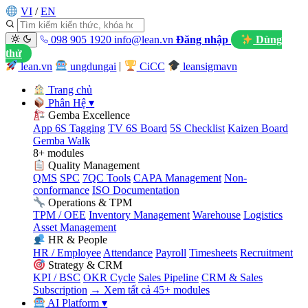
VI
/
EN
098 905 1920
info@lean.vn
Đăng nhập
Dùng
thử
lean.vn
ungdungai
|
CiCC
leansigmavn
Trang chủ
Phân Hệ
▾
Gemba Excellence
App 6S Tagging
TV 6S Board
5S Checklist
Kaizen Board
Gemba Walk
8+ modules
Quality Management
QMS
SPC
7QC Tools
CAPA Management
Non-
conformance
ISO Documentation
Operations & TPM
TPM / OEE
Inventory Management
Warehouse
Logistics
Asset Management
HR & People
HR / Employee
Attendance
Payroll
Timesheets
Recruitment
Strategy & CRM
KPI / BSC
OKR Cycle
Sales Pipeline
CRM & Sales
Subscription
→ Xem tất cả 45+ modules
AI Platform
▾