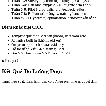
Tuần 1-2:
Survey quy trình hiện trạng, gap analysis
Tuần 3-4:
Cấu hình template VN, migrate data lịch sử
Tuần 5-6:
Pilot 1-2 bộ phận, thu feedback, adjust
Tuần 7-8:
Rollout toàn công ty, training hands-on
Tuần 9-12:
Hypercare, optimization, handover vận hành
Điểm khác biệt CiCC
Template quy trình VN sẵn (không start from zero)
AI native built-in (không add-on)
On-prem option cho data residency
Hỗ trợ tiếng Việt 24/7, team tại VN
Giá VN, thanh toán VND, hóa đơn VAT
KẾT QUẢ
Kết Quả Đo Lường Được
Tăng hiệu suất, giảm lãng phí, có dữ liệu real-time ra quyết định