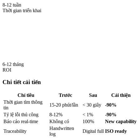
8-12 tuần
Thời gian triển khai
6-12 tháng
ROI
Chi tiết cải tiến
Chỉ tiêu
Trước
Sau
Cải thiện
Thời gian tìm thông
15-20 phút/lần
< 30 giây
-90%
tin
Tỷ lệ lỗi thủ công
8-12%
< 1%
-90%
Báo cáo real-time
Không có
100%
New capability
Handwritten
Traceability
Digital full
ISO ready
log