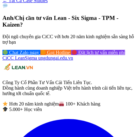
← Tất Cả Case Studies
Anh/Chị cần tư vấn
Lean - Six Sigma - TPM -
Kaizen?
Đội ngũ chuyên gia CiCC với hơn 20 năm kinh nghiệm sẵn sàng hỗ
trợ bạn
Chat Zalo ngay
Gọi Hotline
Đặt lịch tư vấn miễn phí
CiCC
LeanSigma
ungdungai
.
edu.vn
Công Ty Cổ Phần Tư Vấn Cải Tiến Liên Tục.
Đồng hành cùng doanh nghiệp Việt trên hành trình cải tiến liên tục,
hướng tới chuẩn quốc tế.
Hơn 20 năm kinh nghiệm
100+ Khách hàng
5.000+ Học viên