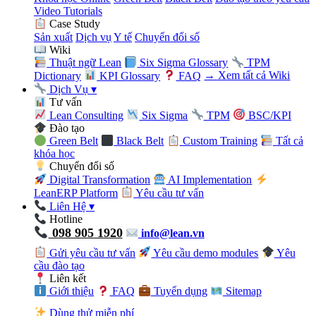
Video Tutorials
Case Study
Sản xuất
Dịch vụ
Y tế
Chuyển đổi số
Wiki
Thuật ngữ Lean
Six Sigma Glossary
TPM
Dictionary
KPI Glossary
FAQ
→ Xem tất cả Wiki
Dịch Vụ
▾
Tư vấn
Lean Consulting
Six Sigma
TPM
BSC/KPI
Đào tạo
Green Belt
Black Belt
Custom Training
Tất cả
khóa học
Chuyển đổi số
Digital Transformation
AI Implementation
LeanERP Platform
Yêu cầu tư vấn
Liên Hệ
▾
Hotline
098 905 1920
info@lean.vn
Gửi yêu cầu tư vấn
Yêu cầu demo modules
Yêu
cầu đào tạo
Liên kết
Giới thiệu
FAQ
Tuyển dụng
Sitemap
Dùng thử miễn phí