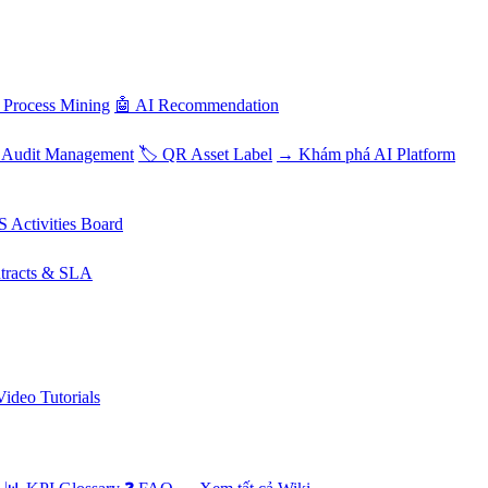
 Process Mining
🤖 AI Recommendation
 Audit Management
🏷️ QR Asset Label
→ Khám phá AI Platform
S Activities Board
tracts & SLA
Video Tutorials