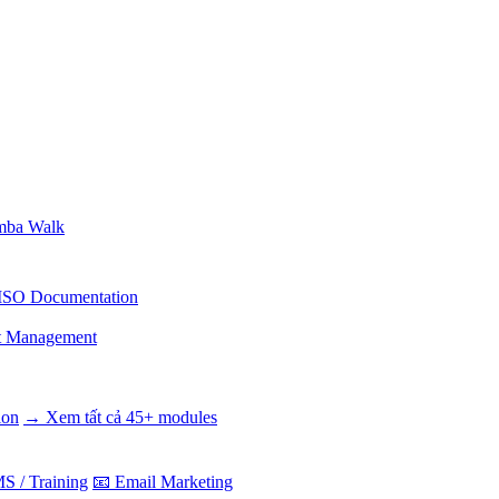
ba Walk
ISO Documentation
t Management
ion
→ Xem tất cả 45+ modules
S / Training
📧 Email Marketing