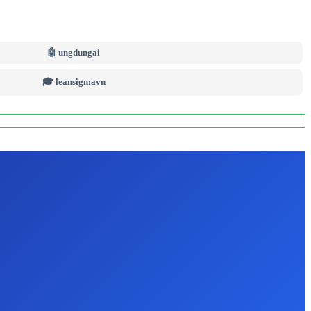
🤖 ungdungai
🎓 leansigmavn