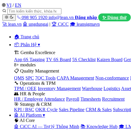
🌐
VI
/
EN
098 905 1920
info@lean.vn
Đăng nhập
✨ Dùng thử
🚀 lean.vn
🤖 ungdungai
|
🏆 CiCC
🎓 leansigmavn
🏠 Trang chủ
📦 Phân Hệ
▾
🏗️ Gemba Excellence
App 6S Tagging
TV 6S Board
5S Checklist
Kaizen Board
Gem
8+ modules
📋 Quality Management
QMS
SPC
7QC Tools
CAPA Management
Non-conformance
🔧 Operations & TPM
TPM / OEE
Inventory Management
Warehouse
Logistics
Asse
👥 HR & People
HR / Employee
Attendance
Payroll
Timesheets
Recruitment
🎯 Strategy & CRM
KPI / BSC
OKR Cycle
Sales Pipeline
CRM & Sales
Subscript
🤖 AI Platform
▾
🧠 AI Core
🤖 CiCC AI — Trợ lý Thông Minh
📚 Knowledge Hub
🎓 LM