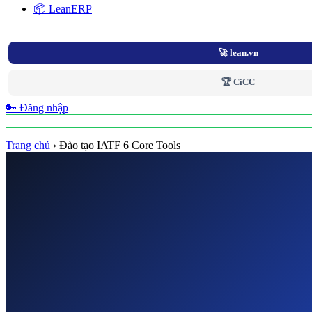
📦 LeanERP
🚀 lean.vn
🏆 CiCC
🔑 Đăng nhập
Trang chủ
›
Đào tạo IATF 6 Core Tools