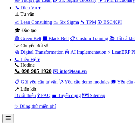
📚 Thuật ngữ Lean
📘 Six Sigma Glossary
🔧 TPM Dictionary
🔧 Dịch Vụ
▾
📊 Tư vấn
📈 Lean Consulting
📉 Six Sigma
🔧 TPM
🎯 BSC/KPI
🎓 Đào tạo
🟢 Green Belt
⬛ Black Belt
📋 Custom Training
📚 Tất cả kh
💡 Chuyển đổi số
🚀 Digital Transformation
🤖 AI Implementation
⚡ LeanERP Pl
📞 Liên Hệ
▾
📞 Hotline
📞 098 905 1920
✉️ info@lean.vn
📋 Gửi yêu cầu tư vấn
🚀 Yêu cầu demo modules
🎓 Yêu cầu 
📍 Liên kết
ℹ️ Giới thiệu
❓ FAQ
💼 Tuyển dụng
🗺️ Sitemap
✨ Dùng thử miễn phí