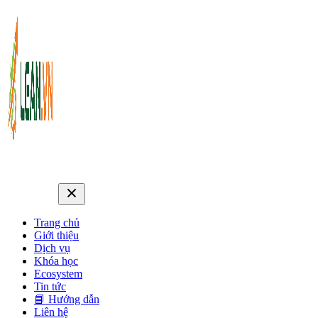
Trang chủ
Giới thiệu
Dịch vụ
Khóa học
Ecosystem
Tin tức
📘 Hướng dẫn
Liên hệ