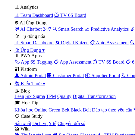
📊 Analytics
📊 Team Dashboard
📺 TV 6S Board
⚙️ AI Ứng Dụng
💬 AI Chatbot 24/7
🔍 Smart Search
📈 Predictive Analytics
🔬
🚀 Tự động hóa
📊 Smart Dashboard
🔄 Digital Kaizen
📋 Auto Assessment
🔍
🚀 Ứng Dụng
▾
📱 PWA Apps
🏷️ App 6S Tagging
📋 App Assessment
📺 TV 6S Board
📋 6
🔐 Platform
👤 Admin Portal
🏢 Customer Portal
📦 Supplier Portal
📝 Con
📚 Kiến Thức
▾
📝 Blog
Lean
Six Sigma
TPM
Quality
Digital Transformation
🎓 Học Tập
Khóa học Online
Green Belt
Black Belt
Đào tạo theo yêu cầu
📋 Case Study
Sản xuất
Dịch vụ
Y tế
Chuyển đổi số
📖 Wiki