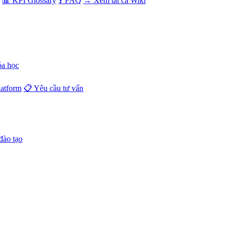
📊 KPI Glossary
❓ FAQ
→ Xem tất cả Wiki
óa học
atform
📋 Yêu cầu tư vấn
đào tạo