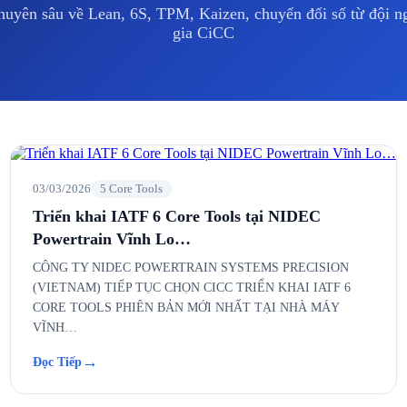
huyên sâu về Lean, 6S, TPM, Kaizen, chuyển đổi số từ đội 
gia CiCC
03/03/2026
5 Core Tools
Triển khai IATF 6 Core Tools tại NIDEC
Powertrain Vĩnh Lo…
CÔNG TY NIDEC POWERTRAIN SYSTEMS PRECISION
(VIETNAM) TIẾP TỤC CHỌN CICC TRIỂN KHAI IATF 6
CORE TOOLS PHIÊN BẢN MỚI NHẤT TẠI NHÀ MÁY
VĨNH…
→
Đọc Tiếp