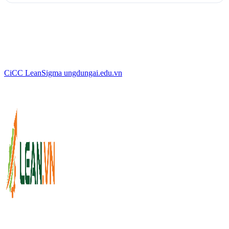
CiCC
LeanSigma
ungdungai
.
edu.vn