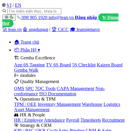
🌐
VI
/
EN
098 905 1920
info@lean.vn
Đăng nhập
✨ Dùng
thử
🚀 lean.vn
🤖 ungdungai
|
🏆 CiCC
🎓 leansigmavn
🏠 Trang chủ
📦 Phân Hệ
▾
🏗️ Gemba Excellence
App 6S Tagging
TV 6S Board
5S Checklist
Kaizen Board
Gemba Walk
8+ modules
📋 Quality Management
QMS
SPC
7QC Tools
CAPA Management
Non-
conformance
ISO Documentation
🔧 Operations & TPM
TPM / OEE
Inventory Management
Warehouse
Logistics
Asset Management
👥 HR & People
HR / Employee
Attendance
Payroll
Timesheets
Recruitment
🎯 Strategy & CRM
KPI / BSC
OKR Cycle
Sales Pipeline
CRM & Sales