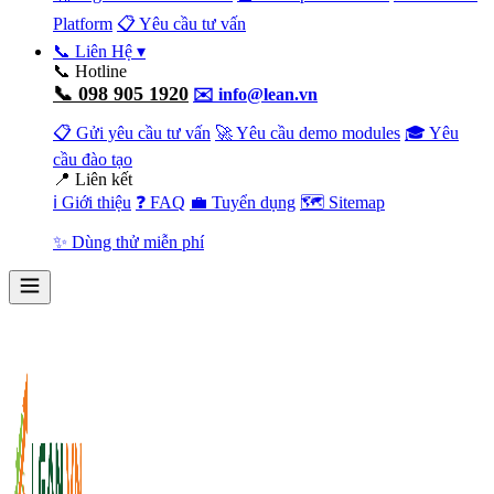
Platform
📋 Yêu cầu tư vấn
📞 Liên Hệ
▾
📞 Hotline
📞 098 905 1920
✉️ info@lean.vn
📋 Gửi yêu cầu tư vấn
🚀 Yêu cầu demo modules
🎓 Yêu
cầu đào tạo
📍 Liên kết
ℹ️ Giới thiệu
❓ FAQ
💼 Tuyển dụng
🗺️ Sitemap
✨ Dùng thử miễn phí