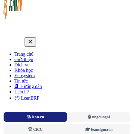
Trang chủ
Giới thiệu
Dịch vụ
Khóa học
Ecosystem
Tin tức
📘 Hướng dẫn
Liên hệ
📦 LeanERP
🚀 lean.vn
🤖 ungdungai
🏆 CiCC
🎓 leansigmavn