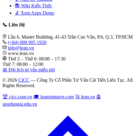
📚 Wiki Kiến Thức
🔬 Xem Apps Demo
📞 Liên Hệ
Lầu 6, Master Building, 41-43 Trần Cao Vân, P.6, Q.3, TP.HCM
(+84) 098 905 1920
info@lean.vn
www.lean.vn
Thứ 2 – Thứ 6: 08:00 – 17:30
Thứ 7: 08:00 – 12:00
📅 Đặt lịch tư vấn miễn phí
© 2026
CiCC
— Công Ty Cổ Phần Tư Vấn Cải Tiến Liên Tục. All
Rights Reserved.
🏆 cicc.com.vn
🎓 leansigmavn.com
🚀 lean.vn
🤖
ungdungai.edu.vn