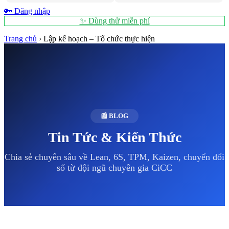
🔑 Đăng nhập
✨ Dùng thử miễn phí
Trang chủ
›
Lập kế hoạch – Tổ chức thực hiện
📰 BLOG
Tin Tức & Kiến Thức
Chia sẻ chuyên sâu về Lean, 6S, TPM, Kaizen, chuyển đổi
số từ đội ngũ chuyên gia CiCC