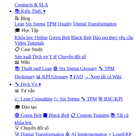
Contracts & SLA
📚 Kiến Thức
▾
📝 Blog
Lean
Six Sigma
TPM
Quality
Digital Transformation
🎓 Học Tập
Khóa học Online
Green Belt
Black Belt
Đào tạo theo yêu cầu
Video Tutorials
📋 Case Study
Sản xuất
Dịch vụ
Y tế
Chuyển đổi số
📖 Wiki
📚 Thuật ngữ Lean
📘 Six Sigma Glossary
🔧 TPM
Dictionary
📊 KPI Glossary
❓ FAQ
→ Xem tất cả Wiki
🔧 Dịch Vụ
▾
📊 Tư vấn
📈 Lean Consulting
📉 Six Sigma
🔧 TPM
🎯 BSC/KPI
🎓 Đào tạo
🟢 Green Belt
⬛ Black Belt
📋 Custom Training
📚 Tất cả
khóa học
💡 Chuyển đổi số
🚀 Digital Transformation
🤖 AI Implementation
⚡ LeanERP