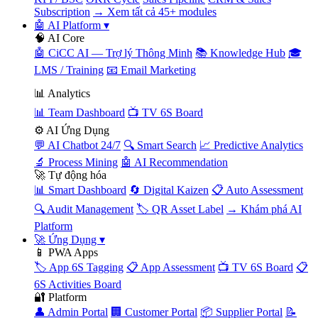
Subscription
→ Xem tất cả 45+ modules
🤖 AI Platform
▾
🧠 AI Core
🤖 CiCC AI — Trợ lý Thông Minh
📚 Knowledge Hub
🎓
LMS / Training
📧 Email Marketing
📊 Analytics
📊 Team Dashboard
📺 TV 6S Board
⚙️ AI Ứng Dụng
💬 AI Chatbot 24/7
🔍 Smart Search
📈 Predictive Analytics
🔬 Process Mining
🤖 AI Recommendation
🚀 Tự động hóa
📊 Smart Dashboard
🔄 Digital Kaizen
📋 Auto Assessment
🔍 Audit Management
🏷️ QR Asset Label
→ Khám phá AI
Platform
🚀 Ứng Dụng
▾
📱 PWA Apps
🏷️ App 6S Tagging
📋 App Assessment
📺 TV 6S Board
📋
6S Activities Board
🔐 Platform
👤 Admin Portal
🏢 Customer Portal
📦 Supplier Portal
📝