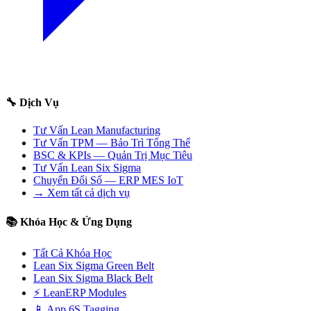
🔧 Dịch Vụ
Tư Vấn Lean Manufacturing
Tư Vấn TPM — Bảo Trì Tổng Thể
BSC & KPIs — Quản Trị Mục Tiêu
Tư Vấn Lean Six Sigma
Chuyển Đổi Số — ERP MES IoT
→ Xem tất cả dịch vụ
📚 Khóa Học & Ứng Dụng
Tất Cả Khóa Học
Lean Six Sigma Green Belt
Lean Six Sigma Black Belt
⚡ LeanERP Modules
📱 App 6S Tagging