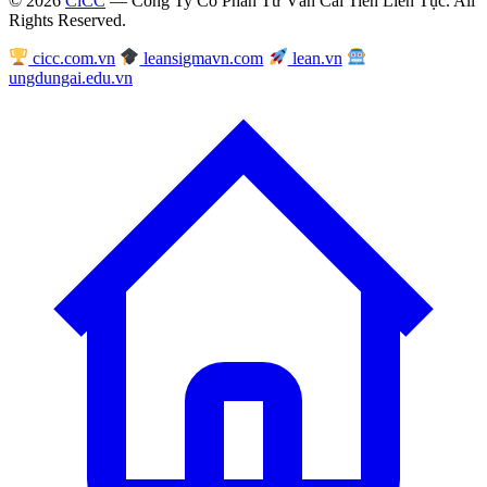
© 2026
CiCC
— Công Ty Cổ Phần Tư Vấn Cải Tiến Liên Tục. All
Rights Reserved.
cicc.com.vn
leansigmavn.com
lean.vn
ungdungai.edu.vn