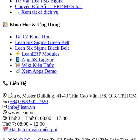
Tư Vấn Lean Six Sigma
Chuyển Đổi Số — ERP MES IoT
→ Xem tất cả dịch vụ
Khóa Học & Ứng Dụng
Tất Cả Khóa Học
Lean Six Sigma Green Belt
Lean Six Sigma Black Belt
LeanERP Modules
App 6S Tagging
Wiki Kiến Thức
Xem Apps Demo
Liên Hệ
Lầu 6, Master Building, 41-43 Trần Cao Vân, P.6, Q.3, TP.HCM
(+84) 098 905 1920
info@lean.vn
www.lean.vn
Thứ 2 – Thứ 6: 08:00 – 17:30
Thứ 7: 08:00 – 12:00
Đặt lịch tư vấn miễn phí