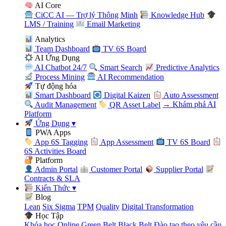
AI Core
CiCC AI — Trợ lý Thông Minh
Knowledge Hub
LMS / Training
Email Marketing
Analytics
Team Dashboard
TV 6S Board
AI Ứng Dụng
AI Chatbot 24/7
Smart Search
Predictive Analytics
Process Mining
AI Recommendation
Tự động hóa
Smart Dashboard
Digital Kaizen
Auto Assessment
Audit Management
QR Asset Label
→ Khám phá AI
Platform
Ứng Dụng
▾
PWA Apps
App 6S Tagging
App Assessment
TV 6S Board
6S Activities Board
Platform
Admin Portal
Customer Portal
Supplier Portal
Contracts & SLA
Kiến Thức
▾
Blog
Lean
Six Sigma
TPM
Quality
Digital Transformation
Học Tập
Khóa học Online
Green Belt
Black Belt
Đào tạo theo yêu cầu