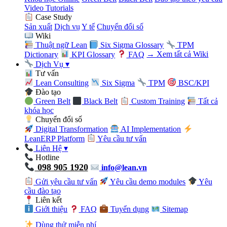
Video Tutorials
Case Study
Sản xuất
Dịch vụ
Y tế
Chuyển đổi số
Wiki
Thuật ngữ Lean
Six Sigma Glossary
TPM
Dictionary
KPI Glossary
FAQ
→ Xem tất cả Wiki
Dịch Vụ
▾
Tư vấn
Lean Consulting
Six Sigma
TPM
BSC/KPI
Đào tạo
Green Belt
Black Belt
Custom Training
Tất cả
khóa học
Chuyển đổi số
Digital Transformation
AI Implementation
LeanERP Platform
Yêu cầu tư vấn
Liên Hệ
▾
Hotline
098 905 1920
info@lean.vn
Gửi yêu cầu tư vấn
Yêu cầu demo modules
Yêu
cầu đào tạo
Liên kết
Giới thiệu
FAQ
Tuyển dụng
Sitemap
Dùng thử miễn phí