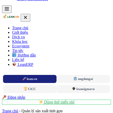
Trang chủ
Giới thiệu
Dịch vụ
Khóa học
Ecosystem
Tin tức
Hướng dẫn
Liên hệ
LeanERP
lean.vn
ungdungai
CiCC
leansigmavn
Đăng nhập
Dùng thử miễn phí
Trang chủ
›
Quản lý sản xuất tinh gọn