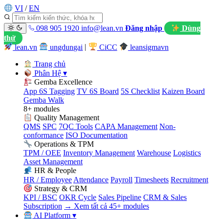
VI
/
EN
098 905 1920
info@lean.vn
Đăng nhập
Dùng
thử
lean.vn
ungdungai
|
CiCC
leansigmavn
Trang chủ
Phân Hệ
▾
Gemba Excellence
App 6S Tagging
TV 6S Board
5S Checklist
Kaizen Board
Gemba Walk
8+ modules
Quality Management
QMS
SPC
7QC Tools
CAPA Management
Non-
conformance
ISO Documentation
Operations & TPM
TPM / OEE
Inventory Management
Warehouse
Logistics
Asset Management
HR & People
HR / Employee
Attendance
Payroll
Timesheets
Recruitment
Strategy & CRM
KPI / BSC
OKR Cycle
Sales Pipeline
CRM & Sales
Subscription
→ Xem tất cả 45+ modules
AI Platform
▾