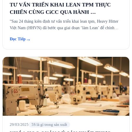
TƯ VẤN TRIỂN KHAI LEAN TPM THỰC
CHIẾN CÙNG CiCC QUA HÀNH …
“Sau 24 tháng kiên định tư vấn triển khai lean tpm, Heavy Hitter
Việt Nam (HHVN) đã bước qua giai đoạn ‘làm Lean’ để chính…
→
Đọc Tiếp
29/03/2025
5S là gì trong sản xuất