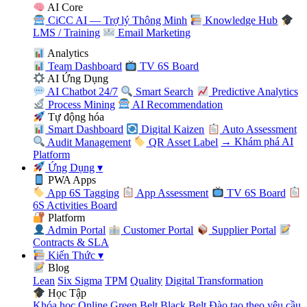
AI Core
CiCC AI — Trợ lý Thông Minh
Knowledge Hub
LMS / Training
Email Marketing
Analytics
Team Dashboard
TV 6S Board
AI Ứng Dụng
AI Chatbot 24/7
Smart Search
Predictive Analytics
Process Mining
AI Recommendation
Tự động hóa
Smart Dashboard
Digital Kaizen
Auto Assessment
Audit Management
QR Asset Label
→ Khám phá AI
Platform
Ứng Dụng
▾
PWA Apps
App 6S Tagging
App Assessment
TV 6S Board
6S Activities Board
Platform
Admin Portal
Customer Portal
Supplier Portal
Contracts & SLA
Kiến Thức
▾
Blog
Lean
Six Sigma
TPM
Quality
Digital Transformation
Học Tập
Khóa học Online
Green Belt
Black Belt
Đào tạo theo yêu cầu