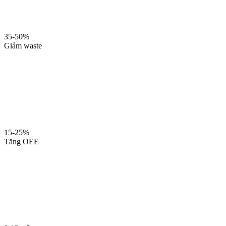
35-50%
Giảm waste
15-25%
Tăng OEE