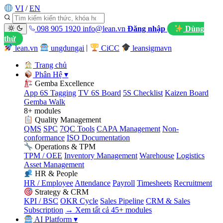
VI
/
EN
098 905 1920
info@lean.vn
Đăng nhập
Dùng
thử
lean.vn
ungdungai
|
CiCC
leansigmavn
Trang chủ
Phân Hệ
▾
Gemba Excellence
App 6S Tagging
TV 6S Board
5S Checklist
Kaizen Board
Gemba Walk
8+ modules
Quality Management
QMS
SPC
7QC Tools
CAPA Management
Non-
conformance
ISO Documentation
Operations & TPM
TPM / OEE
Inventory Management
Warehouse
Logistics
Asset Management
HR & People
HR / Employee
Attendance
Payroll
Timesheets
Recruitment
Strategy & CRM
KPI / BSC
OKR Cycle
Sales Pipeline
CRM & Sales
Subscription
→ Xem tất cả 45+ modules
AI Platform
▾