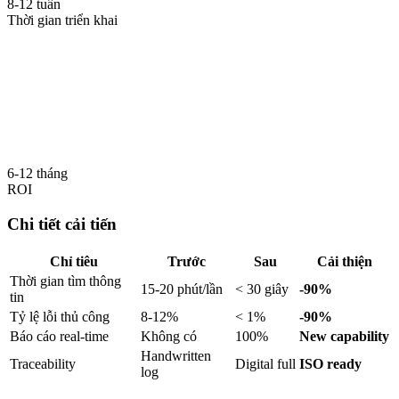
8-12 tuần
Thời gian triển khai
6-12 tháng
ROI
Chi tiết cải tiến
Chỉ tiêu
Trước
Sau
Cải thiện
Thời gian tìm thông
15-20 phút/lần
< 30 giây
-90%
tin
Tỷ lệ lỗi thủ công
8-12%
< 1%
-90%
Báo cáo real-time
Không có
100%
New capability
Handwritten
Traceability
Digital full
ISO ready
log