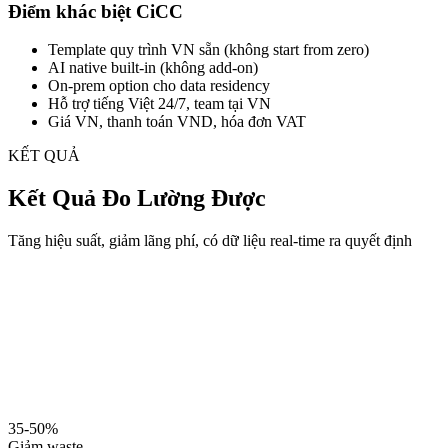
Điểm khác biệt CiCC
Template quy trình VN sẵn (không start from zero)
AI native built-in (không add-on)
On-prem option cho data residency
Hỗ trợ tiếng Việt 24/7, team tại VN
Giá VN, thanh toán VND, hóa đơn VAT
KẾT QUẢ
Kết Quả Đo Lường Được
Tăng hiệu suất, giảm lãng phí, có dữ liệu real-time ra quyết định
35-50%
Giảm waste