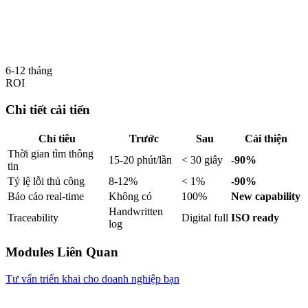
6-12 tháng
ROI
Chi tiết cải tiến
Chỉ tiêu
Trước
Sau
Cải thiện
Thời gian tìm thông
15-20 phút/lần
< 30 giây
-90%
tin
Tỷ lệ lỗi thủ công
8-12%
< 1%
-90%
Báo cáo real-time
Không có
100%
New capability
Handwritten
Traceability
Digital full
ISO ready
log
Modules Liên Quan
Tư vấn triển khai cho doanh nghiệp bạn