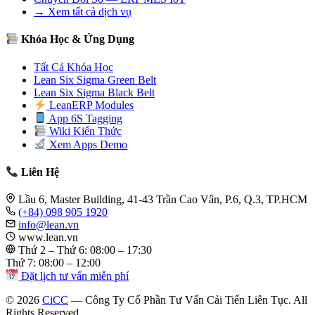
→ Xem tất cả dịch vụ
Khóa Học & Ứng Dụng
Tất Cả Khóa Học
Lean Six Sigma Green Belt
Lean Six Sigma Black Belt
LeanERP Modules
App 6S Tagging
Wiki Kiến Thức
Xem Apps Demo
Liên Hệ
Lầu 6, Master Building, 41-43 Trần Cao Vân, P.6, Q.3, TP.HCM
(+84) 098 905 1920
info@lean.vn
www.lean.vn
Thứ 2 – Thứ 6: 08:00 – 17:30
Thứ 7: 08:00 – 12:00
Đặt lịch tư vấn miễn phí
© 2026
CiCC
— Công Ty Cổ Phần Tư Vấn Cải Tiến Liên Tục. All
Rights Reserved.