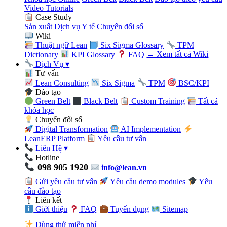
Video Tutorials
Case Study
Sản xuất
Dịch vụ
Y tế
Chuyển đổi số
Wiki
Thuật ngữ Lean
Six Sigma Glossary
TPM
Dictionary
KPI Glossary
FAQ
→ Xem tất cả Wiki
Dịch Vụ
▾
Tư vấn
Lean Consulting
Six Sigma
TPM
BSC/KPI
Đào tạo
Green Belt
Black Belt
Custom Training
Tất cả
khóa học
Chuyển đổi số
Digital Transformation
AI Implementation
LeanERP Platform
Yêu cầu tư vấn
Liên Hệ
▾
Hotline
098 905 1920
info@lean.vn
Gửi yêu cầu tư vấn
Yêu cầu demo modules
Yêu
cầu đào tạo
Liên kết
Giới thiệu
FAQ
Tuyển dụng
Sitemap
Dùng thử miễn phí