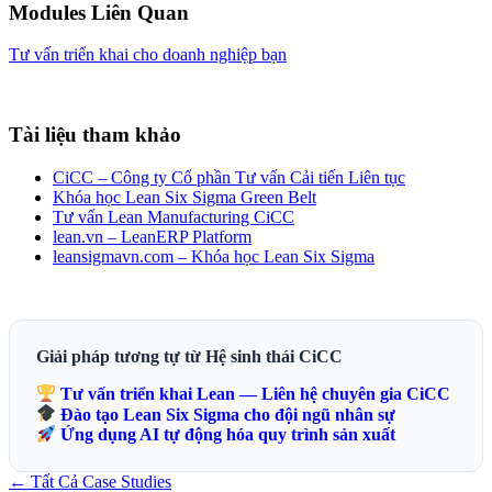
Modules Liên Quan
Tư vấn triển khai cho doanh nghiệp bạn
Tài liệu tham khảo
CiCC – Công ty Cổ phần Tư vấn Cải tiến Liên tục
Khóa học Lean Six Sigma Green Belt
Tư vấn Lean Manufacturing CiCC
lean.vn – LeanERP Platform
leansigmavn.com – Khóa học Lean Six Sigma
Giải pháp tương tự từ Hệ sinh thái CiCC
Tư vấn triển khai Lean — Liên hệ chuyên gia CiCC
Đào tạo Lean Six Sigma cho đội ngũ nhân sự
Ứng dụng AI tự động hóa quy trình sản xuất
← Tất Cả Case Studies