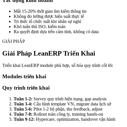
Tác động kinh doanh
Mất 15-20% thời gian tìm kiếm thông tin
Không đo lường được hiệu suất thực tế
Tri thức tổ chức mất khi nhân sự nghỉ
Khó tuân thủ ISO, kiểm toán
Ra quyết định dựa trên cảm tính, không có data
GIẢI PHÁP
Giải Pháp LeanERP Triển Khai
Triển khai LeanERP module phù hợp, số hóa quy trình cốt lõi
Modules triển khai
Quy trình triển khai
Tuần 1-2:
Survey quy trình hiện trạng, gap analysis
Tuần 3-4:
Cấu hình template VN, migrate data lịch sử
Tuần 5-6:
Pilot 1-2 bộ phận, thu feedback, adjust
Tuần 7-8:
Rollout toàn công ty, training hands-on
Tuần 9-12:
Hypercare, optimization, handover vận hành