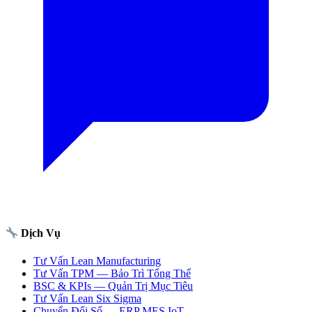
Dịch Vụ
Tư Vấn Lean Manufacturing
Tư Vấn TPM — Bảo Trì Tổng Thể
BSC & KPIs — Quản Trị Mục Tiêu
Tư Vấn Lean Six Sigma
Chuyển Đổi Số — ERP MES IoT