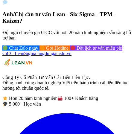
Anh/Chị cần tư vấn
Lean - Six Sigma - TPM -
Kaizen?
Đội ngũ chuyên gia CiCC với hơn 20 năm kinh nghiệm sẵn sàng hỗ
trợ bạn
Chat Zalo ngay
Gọi Hotline
Đặt lịch tư vấn miễn phí
CiCC
LeanSigma
ungdungai
.
edu.vn
Công Ty Cổ Phần Tư Vấn Cải Tiến Liên Tục.
Đồng hành cùng doanh nghiệp Việt trên hành trình cải tiến liên tục,
hướng tới chuẩn quốc tế.
Hơn 20 năm kinh nghiệm
100+ Khách hàng
5.000+ Học viên