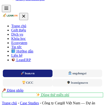
Trang chủ
Giới thiệu
Dịch vụ
Khóa học
Ecosystem
Tin tức
Hướng dẫn
Liên hệ
LeanERP
lean.vn
ungdungai
CiCC
leansigmavn
Đăng nhập
Dùng thử miễn phí
Trang chủ
›
Case Studies
›
Công ty Cargill Việt Nam — Dự án