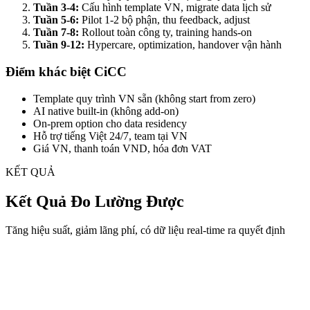
Tuần 3-4:
Cấu hình template VN, migrate data lịch sử
Tuần 5-6:
Pilot 1-2 bộ phận, thu feedback, adjust
Tuần 7-8:
Rollout toàn công ty, training hands-on
Tuần 9-12:
Hypercare, optimization, handover vận hành
Điểm khác biệt CiCC
Template quy trình VN sẵn (không start from zero)
AI native built-in (không add-on)
On-prem option cho data residency
Hỗ trợ tiếng Việt 24/7, team tại VN
Giá VN, thanh toán VND, hóa đơn VAT
KẾT QUẢ
Kết Quả Đo Lường Được
Tăng hiệu suất, giảm lãng phí, có dữ liệu real-time ra quyết định