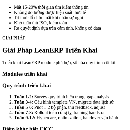
Mất 15-20% thời gian tìm kiếm thông tin
Không đo lường được hiệu suất thực tế
Tri thức tổ chức mất khi nhân sự nghỉ
Khó tuân thủ ISO, kiểm toán
Ra quyết định dựa trên cảm tính, không có data
GIẢI PHÁP
Giải Pháp LeanERP Triển Khai
Triển khai LeanERP module phù hợp, số hóa quy trình cốt lõi
Modules triển khai
Quy trình triển khai
Tuần 1-2:
Survey quy trình hiện trạng, gap analysis
Tuần 3-4:
Cấu hình template VN, migrate data lịch sử
Tuần 5-6:
Pilot 1-2 bộ phận, thu feedback, adjust
Tuần 7-8:
Rollout toàn công ty, training hands-on
Tuần 9-12:
Hypercare, optimization, handover vận hành
Điểm khác biệt CiCC