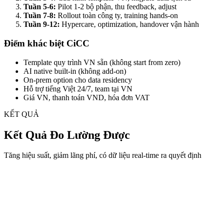
Tuần 5-6:
Pilot 1-2 bộ phận, thu feedback, adjust
Tuần 7-8:
Rollout toàn công ty, training hands-on
Tuần 9-12:
Hypercare, optimization, handover vận hành
Điểm khác biệt CiCC
Template quy trình VN sẵn (không start from zero)
AI native built-in (không add-on)
On-prem option cho data residency
Hỗ trợ tiếng Việt 24/7, team tại VN
Giá VN, thanh toán VND, hóa đơn VAT
KẾT QUẢ
Kết Quả Đo Lường Được
Tăng hiệu suất, giảm lãng phí, có dữ liệu real-time ra quyết định