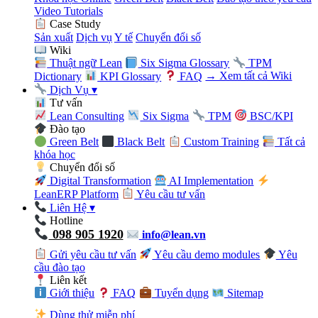
Video Tutorials
Case Study
Sản xuất
Dịch vụ
Y tế
Chuyển đổi số
Wiki
Thuật ngữ Lean
Six Sigma Glossary
TPM
Dictionary
KPI Glossary
FAQ
→ Xem tất cả Wiki
Dịch Vụ
▾
Tư vấn
Lean Consulting
Six Sigma
TPM
BSC/KPI
Đào tạo
Green Belt
Black Belt
Custom Training
Tất cả
khóa học
Chuyển đổi số
Digital Transformation
AI Implementation
LeanERP Platform
Yêu cầu tư vấn
Liên Hệ
▾
Hotline
098 905 1920
info@lean.vn
Gửi yêu cầu tư vấn
Yêu cầu demo modules
Yêu
cầu đào tạo
Liên kết
Giới thiệu
FAQ
Tuyển dụng
Sitemap
Dùng thử miễn phí