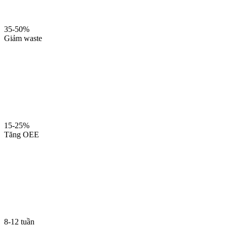
35-50%
Giảm waste
15-25%
Tăng OEE
8-12 tuần