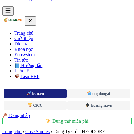
Trang chủ
Giới thiệu
Dịch vụ
Khóa học
Ecosystem
Tin tức
Hướng dẫn
Liên hệ
LeanERP
lean.vn
ungdungai
CiCC
leansigmavn
Đăng nhập
Dùng thử miễn phí
Trang chủ
›
Case Studies
›
Công Ty Gỗ THEODORE