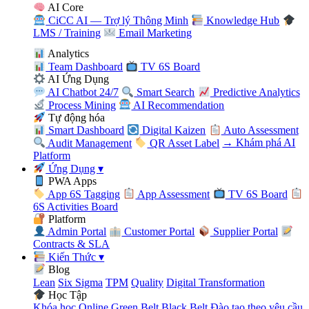
AI Core
CiCC AI — Trợ lý Thông Minh
Knowledge Hub
LMS / Training
Email Marketing
Analytics
Team Dashboard
TV 6S Board
AI Ứng Dụng
AI Chatbot 24/7
Smart Search
Predictive Analytics
Process Mining
AI Recommendation
Tự động hóa
Smart Dashboard
Digital Kaizen
Auto Assessment
Audit Management
QR Asset Label
→ Khám phá AI
Platform
Ứng Dụng
▾
PWA Apps
App 6S Tagging
App Assessment
TV 6S Board
6S Activities Board
Platform
Admin Portal
Customer Portal
Supplier Portal
Contracts & SLA
Kiến Thức
▾
Blog
Lean
Six Sigma
TPM
Quality
Digital Transformation
Học Tập
Khóa học Online
Green Belt
Black Belt
Đào tạo theo yêu cầu