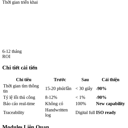
Thời gian triển khai
6-12 tháng
ROI
Chi tiết cải tiến
Chỉ tiêu
Trước
Sau
Cải thiện
Thời gian tìm thông
15-20 phút/lần
< 30 giây
-90%
tin
Tỷ lệ lỗi thủ công
8-12%
< 1%
-90%
Báo cáo real-time
Không có
100%
New capability
Handwritten
Traceability
Digital full
ISO ready
log
Modules Liên Quan