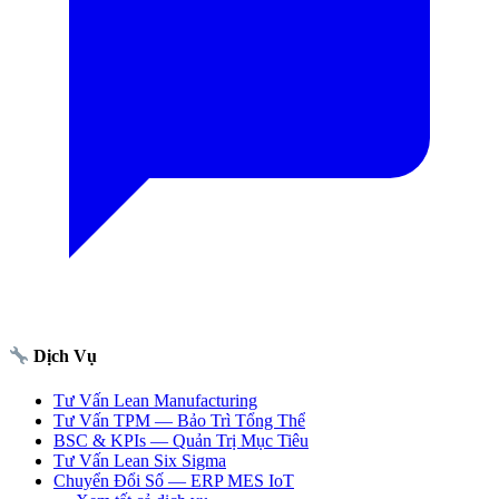
Dịch Vụ
Tư Vấn Lean Manufacturing
Tư Vấn TPM — Bảo Trì Tổng Thể
BSC & KPIs — Quản Trị Mục Tiêu
Tư Vấn Lean Six Sigma
Chuyển Đổi Số — ERP MES IoT