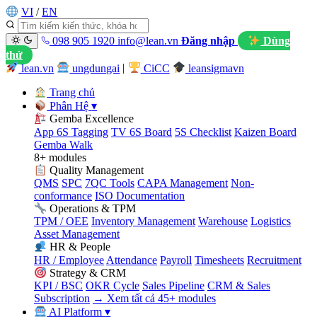
VI
/
EN
098 905 1920
info@lean.vn
Đăng nhập
Dùng
thử
lean.vn
ungdungai
|
CiCC
leansigmavn
Trang chủ
Phân Hệ
▾
Gemba Excellence
App 6S Tagging
TV 6S Board
5S Checklist
Kaizen Board
Gemba Walk
8+ modules
Quality Management
QMS
SPC
7QC Tools
CAPA Management
Non-
conformance
ISO Documentation
Operations & TPM
TPM / OEE
Inventory Management
Warehouse
Logistics
Asset Management
HR & People
HR / Employee
Attendance
Payroll
Timesheets
Recruitment
Strategy & CRM
KPI / BSC
OKR Cycle
Sales Pipeline
CRM & Sales
Subscription
→ Xem tất cả 45+ modules
AI Platform
▾