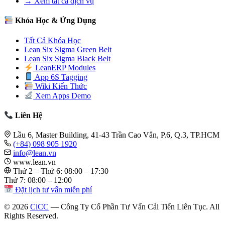
→ Xem tất cả dịch vụ
Khóa Học & Ứng Dụng
Tất Cả Khóa Học
Lean Six Sigma Green Belt
Lean Six Sigma Black Belt
LeanERP Modules
App 6S Tagging
Wiki Kiến Thức
Xem Apps Demo
Liên Hệ
Lầu 6, Master Building, 41-43 Trần Cao Vân, P.6, Q.3, TP.HCM
(+84) 098 905 1920
info@lean.vn
www.lean.vn
Thứ 2 – Thứ 6: 08:00 – 17:30
Thứ 7: 08:00 – 12:00
Đặt lịch tư vấn miễn phí
© 2026
CiCC
— Công Ty Cổ Phần Tư Vấn Cải Tiến Liên Tục. All
Rights Reserved.