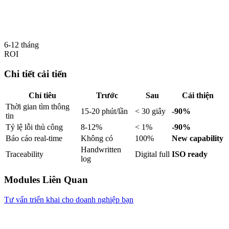
6-12 tháng
ROI
Chi tiết cải tiến
Chỉ tiêu
Trước
Sau
Cải thiện
Thời gian tìm thông
15-20 phút/lần
< 30 giây
-90%
tin
Tỷ lệ lỗi thủ công
8-12%
< 1%
-90%
Báo cáo real-time
Không có
100%
New capability
Handwritten
Traceability
Digital full
ISO ready
log
Modules Liên Quan
Tư vấn triển khai cho doanh nghiệp bạn