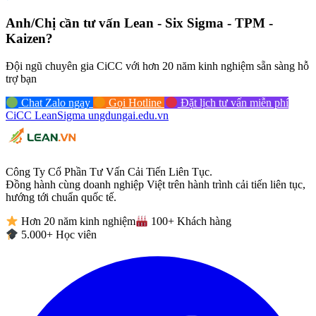
Anh/Chị cần tư vấn
Lean - Six Sigma - TPM -
Kaizen?
Đội ngũ chuyên gia CiCC với hơn 20 năm kinh nghiệm sẵn sàng hỗ
trợ bạn
Chat Zalo ngay
Gọi Hotline
Đặt lịch tư vấn miễn phí
CiCC
LeanSigma
ungdungai
.
edu.vn
Công Ty Cổ Phần Tư Vấn Cải Tiến Liên Tục.
Đồng hành cùng doanh nghiệp Việt trên hành trình cải tiến liên tục,
hướng tới chuẩn quốc tế.
Hơn 20 năm kinh nghiệm
100+ Khách hàng
5.000+ Học viên