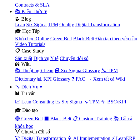
Contracts & SLA
📚 Kiến Thức
▾
📝 Blog
Lean
Six Sigma
TPM
Quality
Digital Transformation
🎓 Học Tập
Khóa học Online
Green Belt
Black Belt
Đào tạo theo yêu cầu
Video Tutorials
📋 Case Study
Sản xuất
Dịch vụ
Y tế
Chuyển đổi số
📖 Wiki
📚 Thuật ngữ Lean
📘 Six Sigma Glossary
🔧 TPM
Dictionary
📊 KPI Glossary
❓ FAQ
→ Xem tất cả Wiki
🔧 Dịch Vụ
▾
📊 Tư vấn
📈 Lean Consulting
📉 Six Sigma
🔧 TPM
🎯 BSC/KPI
🎓 Đào tạo
🟢 Green Belt
⬛ Black Belt
📋 Custom Training
📚 Tất cả
khóa học
💡 Chuyển đổi số
🚀 Digital Transformation
🤖 AI Implementation
⚡ LeanERP