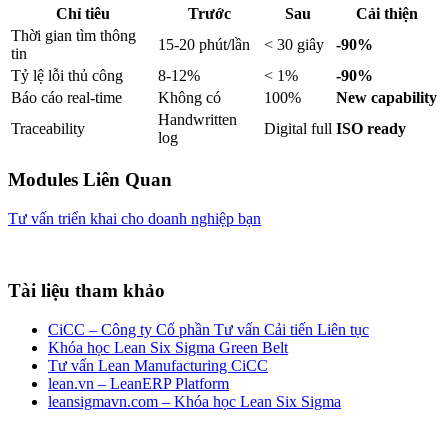
Chỉ tiêu
Trước
Sau
Cải thiện
Thời gian tìm thông
15-20 phút/lần
< 30 giây
-90%
tin
Tỷ lệ lỗi thủ công
8-12%
< 1%
-90%
Báo cáo real-time
Không có
100%
New capability
Handwritten
Traceability
Digital full
ISO ready
log
Modules Liên Quan
Tư vấn triển khai cho doanh nghiệp bạn
Tài liệu tham khảo
CiCC – Công ty Cổ phần Tư vấn Cải tiến Liên tục
Khóa học Lean Six Sigma Green Belt
Tư vấn Lean Manufacturing CiCC
lean.vn – LeanERP Platform
leansigmavn.com – Khóa học Lean Six Sigma