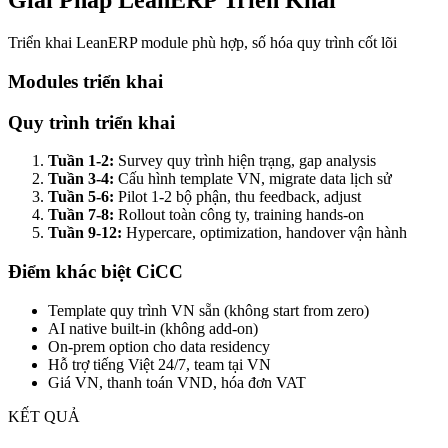
Giải Pháp LeanERP Triển Khai
Triển khai LeanERP module phù hợp, số hóa quy trình cốt lõi
Modules triển khai
Quy trình triển khai
Tuần 1-2:
Survey quy trình hiện trạng, gap analysis
Tuần 3-4:
Cấu hình template VN, migrate data lịch sử
Tuần 5-6:
Pilot 1-2 bộ phận, thu feedback, adjust
Tuần 7-8:
Rollout toàn công ty, training hands-on
Tuần 9-12:
Hypercare, optimization, handover vận hành
Điểm khác biệt CiCC
Template quy trình VN sẵn (không start from zero)
AI native built-in (không add-on)
On-prem option cho data residency
Hỗ trợ tiếng Việt 24/7, team tại VN
Giá VN, thanh toán VND, hóa đơn VAT
KẾT QUẢ