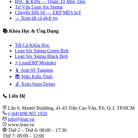
BSC & KPIs — Quản Trị Mục Tiêu
Tư Vấn Lean Six Sigma
Chuyển Đổi Số — ERP MES IoT
→ Xem tất cả dịch vụ
📚 Khóa Học & Ứng Dụng
Tất Cả Khóa Học
Lean Six Sigma Green Belt
Lean Six Sigma Black Belt
⚡ LeanERP Modules
📱 App 6S Tagging
📚 Wiki Kiến Thức
🔬 Xem Apps Demo
📞 Liên Hệ
Lầu 6, Master Building, 41-43 Trần Cao Vân, P.6, Q.3, TP.HCM
(+84) 098 905 1920
info@lean.vn
www.lean.vn
Thứ 2 – Thứ 6: 08:00 – 17:30
Thứ 7: 08:00 – 12:00