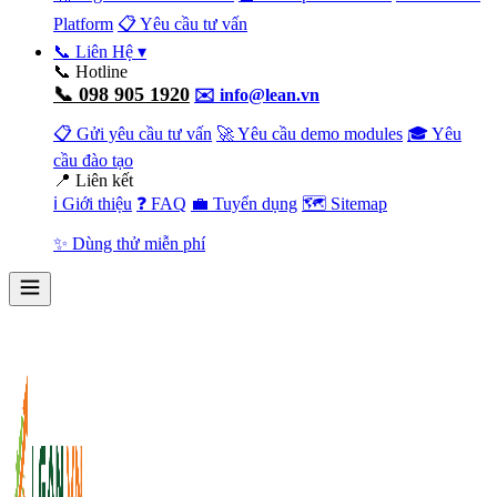
Platform
📋 Yêu cầu tư vấn
📞 Liên Hệ
▾
📞 Hotline
📞 098 905 1920
✉️ info@lean.vn
📋 Gửi yêu cầu tư vấn
🚀 Yêu cầu demo modules
🎓 Yêu
cầu đào tạo
📍 Liên kết
ℹ️ Giới thiệu
❓ FAQ
💼 Tuyển dụng
🗺️ Sitemap
✨ Dùng thử miễn phí