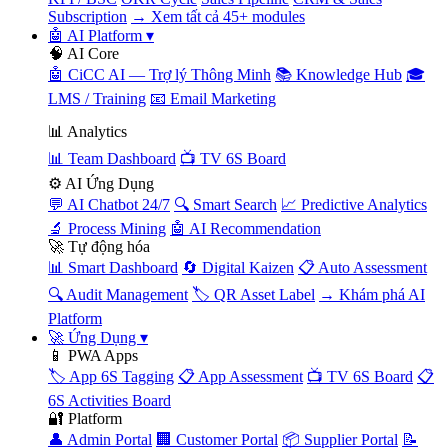
Subscription
→ Xem tất cả 45+ modules
🤖 AI Platform
▾
🧠 AI Core
🤖 CiCC AI — Trợ lý Thông Minh
📚 Knowledge Hub
🎓
LMS / Training
📧 Email Marketing
📊 Analytics
📊 Team Dashboard
📺 TV 6S Board
⚙️ AI Ứng Dụng
💬 AI Chatbot 24/7
🔍 Smart Search
📈 Predictive Analytics
🔬 Process Mining
🤖 AI Recommendation
🚀 Tự động hóa
📊 Smart Dashboard
🔄 Digital Kaizen
📋 Auto Assessment
🔍 Audit Management
🏷️ QR Asset Label
→ Khám phá AI
Platform
🚀 Ứng Dụng
▾
📱 PWA Apps
🏷️ App 6S Tagging
📋 App Assessment
📺 TV 6S Board
📋
6S Activities Board
🔐 Platform
👤 Admin Portal
🏢 Customer Portal
📦 Supplier Portal
📝