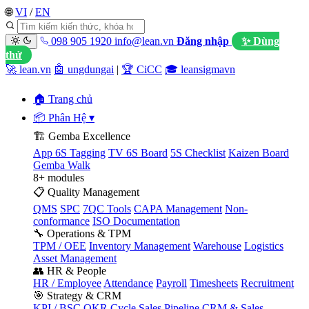
🌐
VI
/
EN
098 905 1920
info@lean.vn
Đăng nhập
✨ Dùng
thử
🚀 lean.vn
🤖 ungdungai
|
🏆 CiCC
🎓 leansigmavn
🏠 Trang chủ
📦 Phân Hệ
▾
🏗️ Gemba Excellence
App 6S Tagging
TV 6S Board
5S Checklist
Kaizen Board
Gemba Walk
8+ modules
📋 Quality Management
QMS
SPC
7QC Tools
CAPA Management
Non-
conformance
ISO Documentation
🔧 Operations & TPM
TPM / OEE
Inventory Management
Warehouse
Logistics
Asset Management
👥 HR & People
HR / Employee
Attendance
Payroll
Timesheets
Recruitment
🎯 Strategy & CRM
KPI / BSC
OKR Cycle
Sales Pipeline
CRM & Sales