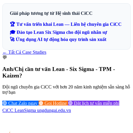
Giải pháp tương tự từ Hệ sinh thái CiCC
🏆 Tư vấn triển khai Lean — Liên hệ chuyên gia CiCC
🎓 Đào tạo Lean Six Sigma cho đội ngũ nhân sự
🚀 Ứng dụng AI tự động hóa quy trình sản xuất
← Tất Cả Case Studies
💬
Anh/Chị cần tư vấn
Lean - Six Sigma - TPM -
Kaizen?
Đội ngũ chuyên gia CiCC với hơn 20 năm kinh nghiệm sẵn sàng hỗ
trợ bạn
🟢 Chat Zalo ngay
🟠 Gọi Hotline
🔴 Đặt lịch tư vấn miễn phí
CiCC
LeanSigma
ungdungai
.
edu.vn