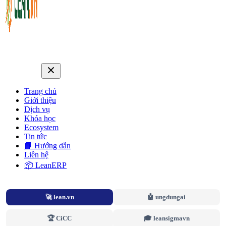
Trang chủ
Giới thiệu
Dịch vụ
Khóa học
Ecosystem
Tin tức
📘 Hướng dẫn
Liên hệ
📦 LeanERP
🚀 lean.vn
🤖 ungdungai
🏆 CiCC
🎓 leansigmavn