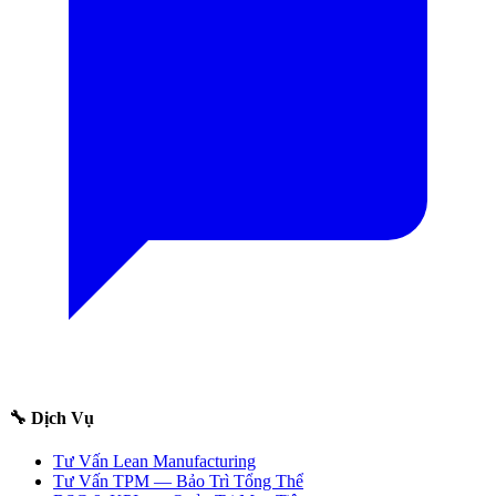
🔧 Dịch Vụ
Tư Vấn Lean Manufacturing
Tư Vấn TPM — Bảo Trì Tổng Thể