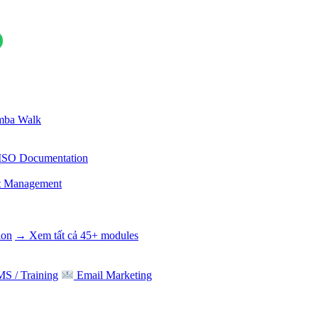
ba Walk
ISO Documentation
t Management
ion
→ Xem tất cả 45+ modules
S / Training
Email Marketing