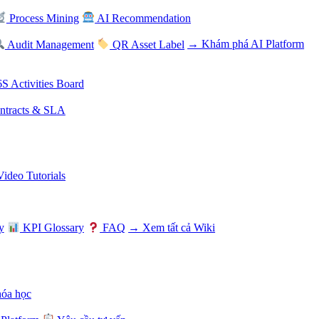
Process Mining
AI Recommendation
Audit Management
QR Asset Label
→ Khám phá AI Platform
S Activities Board
tracts & SLA
Video Tutorials
y
KPI Glossary
FAQ
→ Xem tất cả Wiki
hóa học