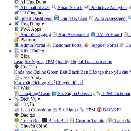
AI Ứng Dụng
AI Chatbot 24/7
Smart Search
Predictive Analytics
Tự động hóa
Smart Dashboard
Digital Kaizen
Auto Assessment
Ứng Dụng
▾
PWA Apps
App 6S Tagging
App Assessment
TV 6S Board
6
Platform
Admin Portal
Customer Portal
Supplier Portal
Con
Kiến Thức
▾
Blog
Lean
Six Sigma
TPM
Quality
Digital Transformation
Học Tập
Khóa học Online
Green Belt
Black Belt
Đào tạo theo yêu cầu
Case Study
Sản xuất
Dịch vụ
Y tế
Chuyển đổi số
Wiki
Thuật ngữ Lean
Six Sigma Glossary
TPM Dictionar
Dịch Vụ
▾
Tư vấn
Lean Consulting
Six Sigma
TPM
BSC/KPI
Đào tạo
Green Belt
Black Belt
Custom Training
Tất cả k
Chuyển đổi số