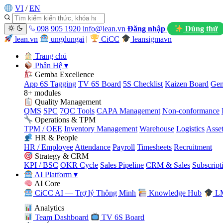
VI
/
EN
098 905 1920
info@lean.vn
Đăng nhập
Dùng thử
lean.vn
ungdungai
|
CiCC
leansigmavn
Trang chủ
Phân Hệ
▾
Gemba Excellence
App 6S Tagging
TV 6S Board
5S Checklist
Kaizen Board
Gem
8+ modules
Quality Management
QMS
SPC
7QC Tools
CAPA Management
Non-conformance
Operations & TPM
TPM / OEE
Inventory Management
Warehouse
Logistics
Asse
HR & People
HR / Employee
Attendance
Payroll
Timesheets
Recruitment
Strategy & CRM
KPI / BSC
OKR Cycle
Sales Pipeline
CRM & Sales
Subscript
AI Platform
▾
AI Core
CiCC AI — Trợ lý Thông Minh
Knowledge Hub
LM
Analytics
Team Dashboard
TV 6S Board