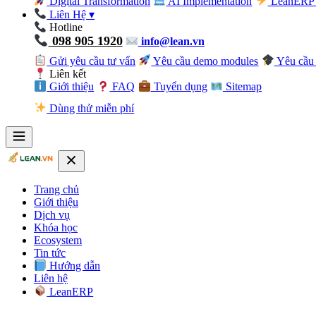
Digital Transformation
AI Implementation
LeanERP 
Liên Hệ
▾
Hotline
098 905 1920
info@lean.vn
Gửi yêu cầu tư vấn
Yêu cầu demo modules
Yêu cầu 
Liên kết
Giới thiệu
FAQ
Tuyển dụng
Sitemap
Dùng thử miễn phí
Trang chủ
Giới thiệu
Dịch vụ
Khóa học
Ecosystem
Tin tức
Hướng dẫn
Liên hệ
LeanERP