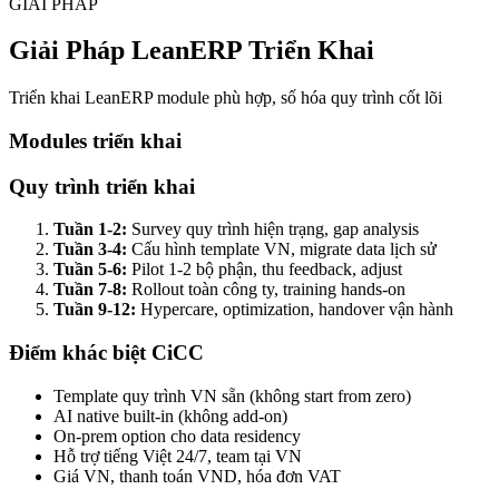
GIẢI PHÁP
Giải Pháp LeanERP Triển Khai
Triển khai LeanERP module phù hợp, số hóa quy trình cốt lõi
Modules triển khai
Quy trình triển khai
Tuần 1-2:
Survey quy trình hiện trạng, gap analysis
Tuần 3-4:
Cấu hình template VN, migrate data lịch sử
Tuần 5-6:
Pilot 1-2 bộ phận, thu feedback, adjust
Tuần 7-8:
Rollout toàn công ty, training hands-on
Tuần 9-12:
Hypercare, optimization, handover vận hành
Điểm khác biệt CiCC
Template quy trình VN sẵn (không start from zero)
AI native built-in (không add-on)
On-prem option cho data residency
Hỗ trợ tiếng Việt 24/7, team tại VN
Giá VN, thanh toán VND, hóa đơn VAT