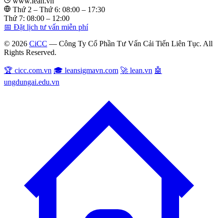
www.lean.vn
Thứ 2 – Thứ 6: 08:00 – 17:30
Thứ 7: 08:00 – 12:00
📅 Đặt lịch tư vấn miễn phí
© 2026
CiCC
— Công Ty Cổ Phần Tư Vấn Cải Tiến Liên Tục. All
Rights Reserved.
🏆 cicc.com.vn
🎓 leansigmavn.com
🚀 lean.vn
🤖
ungdungai.edu.vn