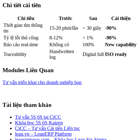
Chi tiết cải tiến
Chỉ tiêu
Trước
Sau
Cải thiện
Thời gian tìm thông
15-20 phút/lần
< 30 giây
-90%
tin
Tỷ lệ lỗi thủ công
8-12%
< 1%
-90%
Báo cáo real-time
Không có
100%
New capability
Handwritten
Traceability
Digital full
ISO ready
log
Modules Liên Quan
Tư vấn triển khai cho doanh nghiệp bạn
Tài liệu tham khảo
Tư vấn 5S 6S tại CiCC
Khóa học 5S 6S Kaizen
CiCC – Tư vấn Cải tiến Liên tục
lean.vn – LeanERP Platform
leansigmavn.com – Khóa học Lean Six Sigma