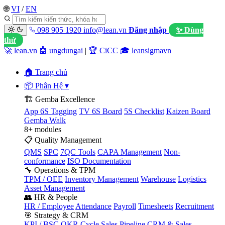
🌐
VI
/
EN
098 905 1920
info@lean.vn
Đăng nhập
✨ Dùng
thử
🚀 lean.vn
🤖 ungdungai
|
🏆 CiCC
🎓 leansigmavn
🏠 Trang chủ
📦 Phân Hệ
▾
🏗️ Gemba Excellence
App 6S Tagging
TV 6S Board
5S Checklist
Kaizen Board
Gemba Walk
8+ modules
📋 Quality Management
QMS
SPC
7QC Tools
CAPA Management
Non-
conformance
ISO Documentation
🔧 Operations & TPM
TPM / OEE
Inventory Management
Warehouse
Logistics
Asset Management
👥 HR & People
HR / Employee
Attendance
Payroll
Timesheets
Recruitment
🎯 Strategy & CRM
KPI / BSC
OKR Cycle
Sales Pipeline
CRM & Sales