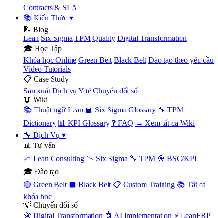
Contracts & SLA
📚 Kiến Thức
▾
📝 Blog
Lean
Six Sigma
TPM
Quality
Digital Transformation
🎓 Học Tập
Khóa học Online
Green Belt
Black Belt
Đào tạo theo yêu cầu
Video Tutorials
📋 Case Study
Sản xuất
Dịch vụ
Y tế
Chuyển đổi số
📖 Wiki
📚 Thuật ngữ Lean
📘 Six Sigma Glossary
🔧 TPM
Dictionary
📊 KPI Glossary
❓ FAQ
→ Xem tất cả Wiki
🔧 Dịch Vụ
▾
📊 Tư vấn
📈 Lean Consulting
📉 Six Sigma
🔧 TPM
🎯 BSC/KPI
🎓 Đào tạo
🟢 Green Belt
⬛ Black Belt
📋 Custom Training
📚 Tất cả
khóa học
💡 Chuyển đổi số
🚀 Digital Transformation
🤖 AI Implementation
⚡ LeanERP