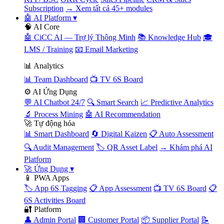
Subscription
→ Xem tất cả 45+ modules
🤖 AI Platform
▾
🧠 AI Core
🤖 CiCC AI — Trợ lý Thông Minh
📚 Knowledge Hub
🎓
LMS / Training
📧 Email Marketing
📊 Analytics
📊 Team Dashboard
📺 TV 6S Board
⚙️ AI Ứng Dụng
💬 AI Chatbot 24/7
🔍 Smart Search
📈 Predictive Analytics
🔬 Process Mining
🤖 AI Recommendation
🚀 Tự động hóa
📊 Smart Dashboard
🔄 Digital Kaizen
📋 Auto Assessment
🔍 Audit Management
🏷️ QR Asset Label
→ Khám phá AI
Platform
🚀 Ứng Dụng
▾
📱 PWA Apps
🏷️ App 6S Tagging
📋 App Assessment
📺 TV 6S Board
📋
6S Activities Board
🔐 Platform
👤 Admin Portal
🏢 Customer Portal
📦 Supplier Portal
📝