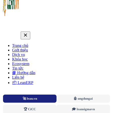
Trang chủ
Giới thiệu
Dịch vụ
Khóa học
Ecosystem
Tin tức
📘 Hướng dẫn
Liên hệ
📦 LeanERP
🚀 lean.vn
🤖 ungdungai
🏆 CiCC
🎓 leansigmavn