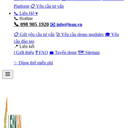
Platform
📋 Yêu cầu tư vấn
📞 Liên Hệ
▾
📞 Hotline
📞 098 905 1920
✉️ info@lean.vn
📋 Gửi yêu cầu tư vấn
🚀 Yêu cầu demo modules
🎓 Yêu
cầu đào tạo
📍 Liên kết
ℹ️ Giới thiệu
❓ FAQ
💼 Tuyển dụng
🗺️ Sitemap
✨ Dùng thử miễn phí