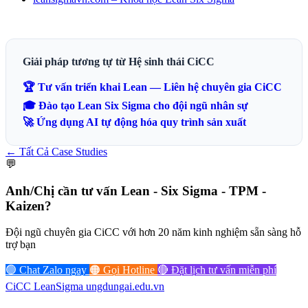
Giải pháp tương tự từ Hệ sinh thái CiCC
🏆 Tư vấn triển khai Lean — Liên hệ chuyên gia CiCC
🎓 Đào tạo Lean Six Sigma cho đội ngũ nhân sự
🚀 Ứng dụng AI tự động hóa quy trình sản xuất
← Tất Cả Case Studies
💬
Anh/Chị cần tư vấn
Lean - Six Sigma - TPM -
Kaizen?
Đội ngũ chuyên gia CiCC với hơn 20 năm kinh nghiệm sẵn sàng hỗ
trợ bạn
🟢 Chat Zalo ngay
🟠 Gọi Hotline
🔴 Đặt lịch tư vấn miễn phí
CiCC
LeanSigma
ungdungai
.
edu.vn