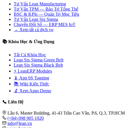
Tư Vấn Lean Manufacturing
Tư Vấn TPM — Bảo Trì Tổng Thể
BSC & KPIs — Quản Trị Mục Tiêu
Tư Vấn Lean Six Sigma
Chuyển Đổi Số — ERP MES IoT
→ Xem tất cả dịch vụ
📚 Khóa Học & Ứng Dụng
Tất Cả Khóa Học
Lean Six Sigma Green Belt
Lean Six Sigma Black Belt
⚡ LeanERP Modules
📱 App 6S Tagging
📚 Wiki Kiến Thức
🔬 Xem Apps Demo
📞 Liên Hệ
Lầu 6, Master Building, 41-43 Trần Cao Vân, P.6, Q.3, TP.HCM
(+84) 098 905 1920
info@lean.vn