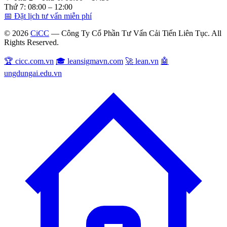
Thứ 7: 08:00 – 12:00
📅 Đặt lịch tư vấn miễn phí
© 2026
CiCC
— Công Ty Cổ Phần Tư Vấn Cải Tiến Liên Tục. All
Rights Reserved.
🏆 cicc.com.vn
🎓 leansigmavn.com
🚀 lean.vn
🤖
ungdungai.edu.vn