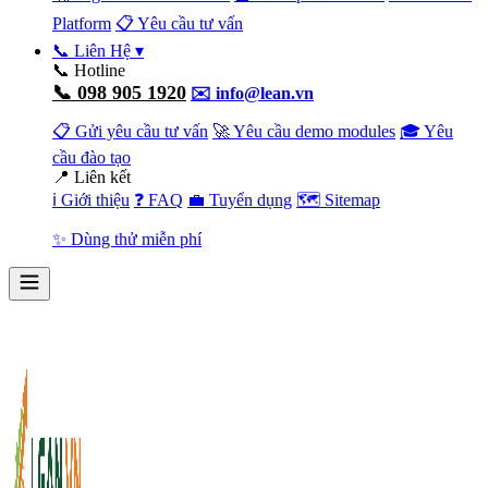
Platform
📋 Yêu cầu tư vấn
📞 Liên Hệ
▾
📞 Hotline
📞 098 905 1920
✉️ info@lean.vn
📋 Gửi yêu cầu tư vấn
🚀 Yêu cầu demo modules
🎓 Yêu
cầu đào tạo
📍 Liên kết
ℹ️ Giới thiệu
❓ FAQ
💼 Tuyển dụng
🗺️ Sitemap
✨ Dùng thử miễn phí