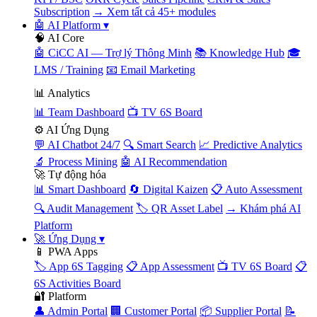
Subscription
→ Xem tất cả 45+ modules
🤖 AI Platform
▾
🧠 AI Core
🤖 CiCC AI — Trợ lý Thông Minh
📚 Knowledge Hub
🎓
LMS / Training
📧 Email Marketing
📊 Analytics
📊 Team Dashboard
📺 TV 6S Board
⚙️ AI Ứng Dụng
💬 AI Chatbot 24/7
🔍 Smart Search
📈 Predictive Analytics
🔬 Process Mining
🤖 AI Recommendation
🚀 Tự động hóa
📊 Smart Dashboard
🔄 Digital Kaizen
📋 Auto Assessment
🔍 Audit Management
🏷️ QR Asset Label
→ Khám phá AI
Platform
🚀 Ứng Dụng
▾
📱 PWA Apps
🏷️ App 6S Tagging
📋 App Assessment
📺 TV 6S Board
📋
6S Activities Board
🔐 Platform
👤 Admin Portal
🏢 Customer Portal
📦 Supplier Portal
📝