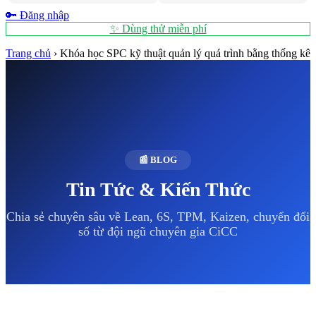
🔑 Đăng nhập
✨ Dùng thử miễn phí
Trang chủ
›
Khóa học SPC kỹ thuật quản lý quá trình bằng thống kê
📰 BLOG
Tin Tức & Kiến Thức
Chia sẻ chuyên sâu về Lean, 6S, TPM, Kaizen, chuyển đổi
số từ đội ngũ chuyên gia CiCC