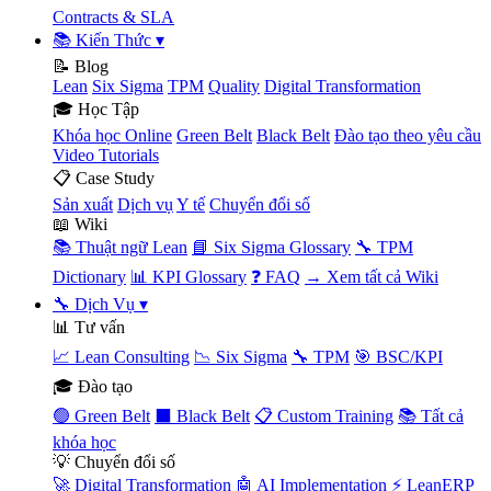
Contracts & SLA
📚 Kiến Thức
▾
📝 Blog
Lean
Six Sigma
TPM
Quality
Digital Transformation
🎓 Học Tập
Khóa học Online
Green Belt
Black Belt
Đào tạo theo yêu cầu
Video Tutorials
📋 Case Study
Sản xuất
Dịch vụ
Y tế
Chuyển đổi số
📖 Wiki
📚 Thuật ngữ Lean
📘 Six Sigma Glossary
🔧 TPM
Dictionary
📊 KPI Glossary
❓ FAQ
→ Xem tất cả Wiki
🔧 Dịch Vụ
▾
📊 Tư vấn
📈 Lean Consulting
📉 Six Sigma
🔧 TPM
🎯 BSC/KPI
🎓 Đào tạo
🟢 Green Belt
⬛ Black Belt
📋 Custom Training
📚 Tất cả
khóa học
💡 Chuyển đổi số
🚀 Digital Transformation
🤖 AI Implementation
⚡ LeanERP