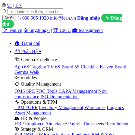
🌐
VI
/
EN
098 905 1920
info@lean.vn
Đăng nhập
✨ Dùng
thử
🚀 lean.vn
🤖 ungdungai
|
🏆 CiCC
🎓 leansigmavn
🏠 Trang chủ
📦 Phân Hệ
▾
🏗️ Gemba Excellence
App 6S Tagging
TV 6S Board
5S Checklist
Kaizen Board
Gemba Walk
8+ modules
📋 Quality Management
QMS
SPC
7QC Tools
CAPA Management
Non-
conformance
ISO Documentation
🔧 Operations & TPM
TPM / OEE
Inventory Management
Warehouse
Logistics
Asset Management
👥 HR & People
HR / Employee
Attendance
Payroll
Timesheets
Recruitment
🎯 Strategy & CRM
KPI / BSC
OKR Cycle
Sales Pipeline
CRM & Sales