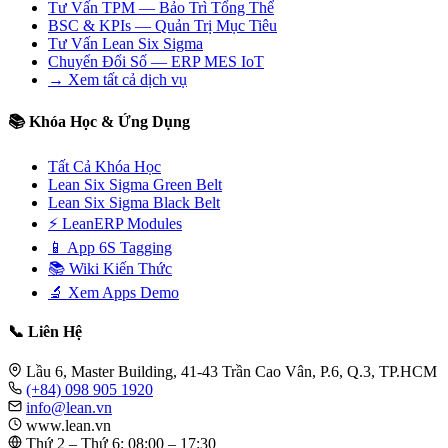
Tư Vấn TPM — Bảo Trì Tổng Thể
BSC & KPIs — Quản Trị Mục Tiêu
Tư Vấn Lean Six Sigma
Chuyển Đổi Số — ERP MES IoT
→ Xem tất cả dịch vụ
📚 Khóa Học & Ứng Dụng
Tất Cả Khóa Học
Lean Six Sigma Green Belt
Lean Six Sigma Black Belt
⚡ LeanERP Modules
📱 App 6S Tagging
📚 Wiki Kiến Thức
🔬 Xem Apps Demo
📞 Liên Hệ
Lầu 6, Master Building, 41-43 Trần Cao Vân, P.6, Q.3, TP.HCM
(+84) 098 905 1920
info@lean.vn
www.lean.vn
Thứ 2 – Thứ 6: 08:00 – 17:30