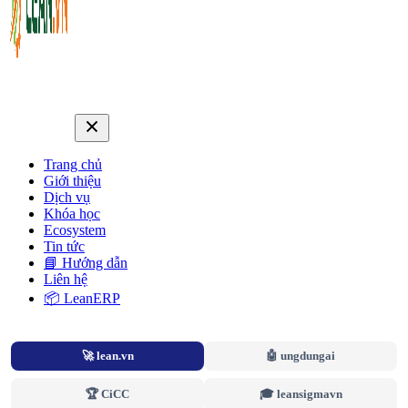
Trang chủ
Giới thiệu
Dịch vụ
Khóa học
Ecosystem
Tin tức
📘 Hướng dẫn
Liên hệ
📦 LeanERP
🚀 lean.vn
🤖 ungdungai
🏆 CiCC
🎓 leansigmavn