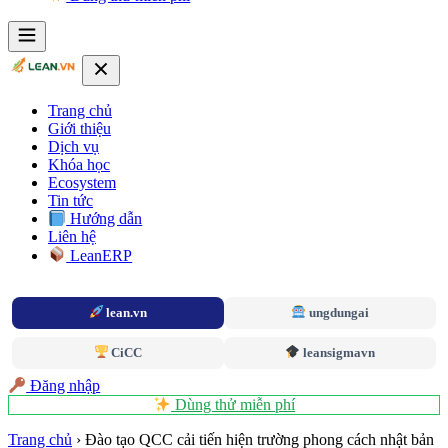
Trang chủ
Giới thiệu
Dịch vụ
Khóa học
Ecosystem
Tin tức
Hướng dẫn
Liên hệ
LeanERP
lean.vn
ungdungai
CiCC
leansigmavn
Đăng nhập
Dùng thử miễn phí
Trang chủ
›
Đào tạo QCC cải tiến hiện trường phong cách nhật bản