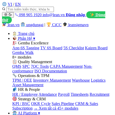
VI
/
EN
098 905 1920
info@lean.vn
Đăng nhập
Dùng
thử
lean.vn
ungdungai
|
CiCC
leansigmavn
Trang chủ
Phân Hệ
▾
Gemba Excellence
App 6S Tagging
TV 6S Board
5S Checklist
Kaizen Board
Gemba Walk
8+ modules
Quality Management
QMS
SPC
7QC Tools
CAPA Management
Non-
conformance
ISO Documentation
Operations & TPM
TPM / OEE
Inventory Management
Warehouse
Logistics
Asset Management
HR & People
HR / Employee
Attendance
Payroll
Timesheets
Recruitment
Strategy & CRM
KPI / BSC
OKR Cycle
Sales Pipeline
CRM & Sales
Subscription
→ Xem tất cả 45+ modules
AI Platform
▾