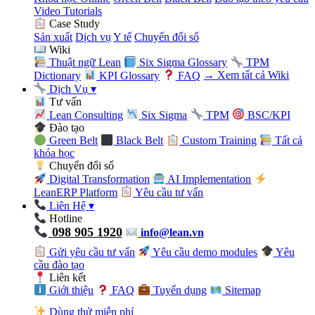
Video Tutorials
Case Study
Sản xuất
Dịch vụ
Y tế
Chuyển đổi số
Wiki
Thuật ngữ Lean
Six Sigma Glossary
TPM
Dictionary
KPI Glossary
FAQ
→ Xem tất cả Wiki
Dịch Vụ
▾
Tư vấn
Lean Consulting
Six Sigma
TPM
BSC/KPI
Đào tạo
Green Belt
Black Belt
Custom Training
Tất cả
khóa học
Chuyển đổi số
Digital Transformation
AI Implementation
LeanERP Platform
Yêu cầu tư vấn
Liên Hệ
▾
Hotline
098 905 1920
info@lean.vn
Gửi yêu cầu tư vấn
Yêu cầu demo modules
Yêu
cầu đào tạo
Liên kết
Giới thiệu
FAQ
Tuyển dụng
Sitemap
Dùng thử miễn phí