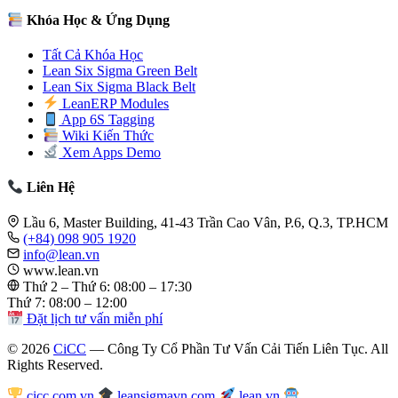
Khóa Học & Ứng Dụng
Tất Cả Khóa Học
Lean Six Sigma Green Belt
Lean Six Sigma Black Belt
LeanERP Modules
App 6S Tagging
Wiki Kiến Thức
Xem Apps Demo
Liên Hệ
Lầu 6, Master Building, 41-43 Trần Cao Vân, P.6, Q.3, TP.HCM
(+84) 098 905 1920
info@lean.vn
www.lean.vn
Thứ 2 – Thứ 6: 08:00 – 17:30
Thứ 7: 08:00 – 12:00
Đặt lịch tư vấn miễn phí
© 2026
CiCC
— Công Ty Cổ Phần Tư Vấn Cải Tiến Liên Tục. All
Rights Reserved.
cicc.com.vn
leansigmavn.com
lean.vn