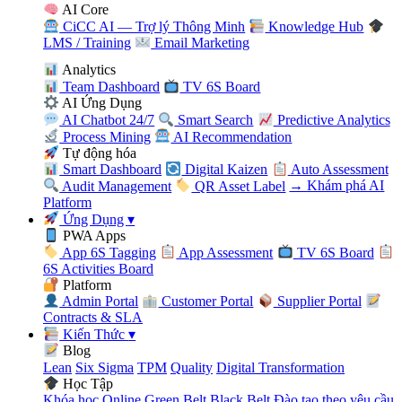
AI Core
CiCC AI — Trợ lý Thông Minh
Knowledge Hub
LMS / Training
Email Marketing
Analytics
Team Dashboard
TV 6S Board
AI Ứng Dụng
AI Chatbot 24/7
Smart Search
Predictive Analytics
Process Mining
AI Recommendation
Tự động hóa
Smart Dashboard
Digital Kaizen
Auto Assessment
Audit Management
QR Asset Label
→ Khám phá AI
Platform
Ứng Dụng
▾
PWA Apps
App 6S Tagging
App Assessment
TV 6S Board
6S Activities Board
Platform
Admin Portal
Customer Portal
Supplier Portal
Contracts & SLA
Kiến Thức
▾
Blog
Lean
Six Sigma
TPM
Quality
Digital Transformation
Học Tập
Khóa học Online
Green Belt
Black Belt
Đào tạo theo yêu cầu