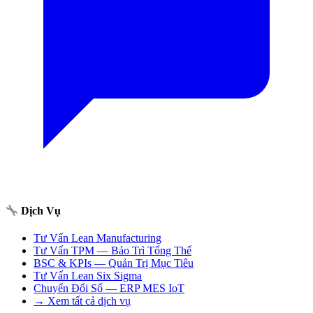
Dịch Vụ
Tư Vấn Lean Manufacturing
Tư Vấn TPM — Bảo Trì Tổng Thể
BSC & KPIs — Quản Trị Mục Tiêu
Tư Vấn Lean Six Sigma
Chuyển Đổi Số — ERP MES IoT
→ Xem tất cả dịch vụ