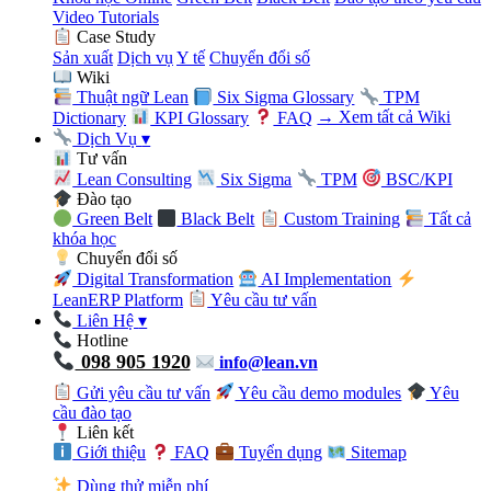
Video Tutorials
Case Study
Sản xuất
Dịch vụ
Y tế
Chuyển đổi số
Wiki
Thuật ngữ Lean
Six Sigma Glossary
TPM
Dictionary
KPI Glossary
FAQ
→ Xem tất cả Wiki
Dịch Vụ
▾
Tư vấn
Lean Consulting
Six Sigma
TPM
BSC/KPI
Đào tạo
Green Belt
Black Belt
Custom Training
Tất cả
khóa học
Chuyển đổi số
Digital Transformation
AI Implementation
LeanERP Platform
Yêu cầu tư vấn
Liên Hệ
▾
Hotline
098 905 1920
info@lean.vn
Gửi yêu cầu tư vấn
Yêu cầu demo modules
Yêu
cầu đào tạo
Liên kết
Giới thiệu
FAQ
Tuyển dụng
Sitemap
Dùng thử miễn phí