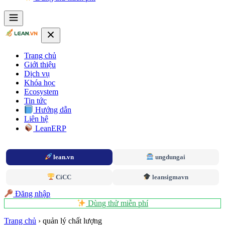
Trang chủ
Giới thiệu
Dịch vụ
Khóa học
Ecosystem
Tin tức
Hướng dẫn
Liên hệ
LeanERP
lean.vn
ungdungai
CiCC
leansigmavn
Đăng nhập
Dùng thử miễn phí
Trang chủ
›
quản lý chất lượng