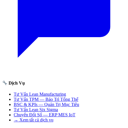
Dịch Vụ
Tư Vấn Lean Manufacturing
Tư Vấn TPM — Bảo Trì Tổng Thể
BSC & KPIs — Quản Trị Mục Tiêu
Tư Vấn Lean Six Sigma
Chuyển Đổi Số — ERP MES IoT
→ Xem tất cả dịch vụ