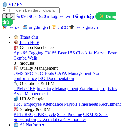
VI
/
EN
098 905 1920
info@lean.vn
Đăng nhập
Dùng
thử
lean.vn
ungdungai
|
CiCC
leansigmavn
Trang chủ
Phân Hệ
▾
Gemba Excellence
App 6S Tagging
TV 6S Board
5S Checklist
Kaizen Board
Gemba Walk
8+ modules
Quality Management
QMS
SPC
7QC Tools
CAPA Management
Non-
conformance
ISO Documentation
Operations & TPM
TPM / OEE
Inventory Management
Warehouse
Logistics
Asset Management
HR & People
HR / Employee
Attendance
Payroll
Timesheets
Recruitment
Strategy & CRM
KPI / BSC
OKR Cycle
Sales Pipeline
CRM & Sales
Subscription
→ Xem tất cả 45+ modules
AI Platform
▾