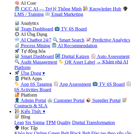
AI Core
CiCC AI — Trợ lý Thông Minh
Knowledge Hub
LMS / Training
Email Marketing
Analytics
Team Dashboard
TV 6S Board
AI Ứng Dụng
AI Chatbot 24/7
Smart Search
Predictive Analytics
Process Mining
AI Recommendation
Tự động hóa
Smart Dashboard
Digital Kaizen
Auto Assessment
Audit Management
QR Asset Label
→ Khám phá AI
Platform
Ứng Dụng
▾
PWA Apps
App 6S Tagging
App Assessment
TV 6S Board
6S Activities Board
Platform
Admin Portal
Customer Portal
Supplier Portal
Contracts & SLA
Kiến Thức
▾
Blog
Lean
Six Sigma
TPM
Quality
Digital Transformation
Học Tập
Khóa học Online
Green Belt
Black Belt
Đào tạo theo yêu cầu