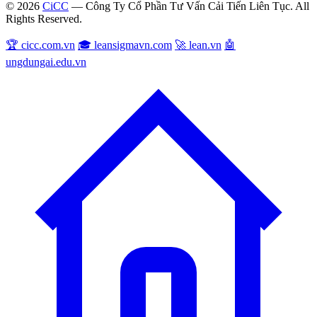
© 2026
CiCC
— Công Ty Cổ Phần Tư Vấn Cải Tiến Liên Tục. All
Rights Reserved.
🏆 cicc.com.vn
🎓 leansigmavn.com
🚀 lean.vn
🤖
ungdungai.edu.vn