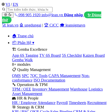
🌐
VI
/
EN
098 905 1920
info@lean.vn
Đăng nhập
✨ Dùng
thử
🚀 lean.vn
🤖 ungdungai
|
🏆 CiCC
🎓 leansigmavn
🏠 Trang chủ
📦 Phân Hệ
▾
🏗️ Gemba Excellence
App 6S Tagging
TV 6S Board
5S Checklist
Kaizen Board
Gemba Walk
8+ modules
📋 Quality Management
QMS
SPC
7QC Tools
CAPA Management
Non-
conformance
ISO Documentation
🔧 Operations & TPM
TPM / OEE
Inventory Management
Warehouse
Logistics
Asset Management
👥 HR & People
HR / Employee
Attendance
Payroll
Timesheets
Recruitment
🎯 Strategy & CRM
KPI / BSC
OKR Cycle
Sales Pipeline
CRM & Sales