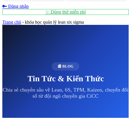
🔑 Đăng nhập
✨ Dùng thử miễn phí
Trang chủ
›
khóa học quản lý lean six sigma
📰 BLOG
Tin Tức & Kiến Thức
Chia sẻ chuyên sâu về Lean, 6S, TPM, Kaizen, chuyển đổi
số từ đội ngũ chuyên gia CiCC