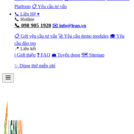
Platform
📋 Yêu cầu tư vấn
📞 Liên Hệ
▾
📞 Hotline
📞 098 905 1920
✉️ info@lean.vn
📋 Gửi yêu cầu tư vấn
🚀 Yêu cầu demo modules
🎓 Yêu
cầu đào tạo
📍 Liên kết
ℹ️ Giới thiệu
❓ FAQ
💼 Tuyển dụng
🗺️ Sitemap
✨ Dùng thử miễn phí