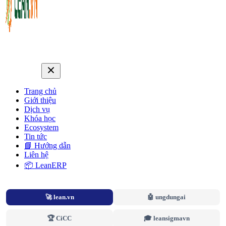
Trang chủ
Giới thiệu
Dịch vụ
Khóa học
Ecosystem
Tin tức
📘 Hướng dẫn
Liên hệ
📦 LeanERP
🚀 lean.vn
🤖 ungdungai
🏆 CiCC
🎓 leansigmavn