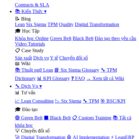
Contracts & SLA
📚 Kiến Thức
▾
📝 Blog
Lean
Six Sigma
TPM
Quality
Digital Transformation
🎓 Học Tập
Khóa học Online
Green Belt
Black Belt
Đào tạo theo yêu cầu
Video Tutorials
📋 Case Study
Sản xuất
Dịch vụ
Y tế
Chuyển đổi số
📖 Wiki
📚 Thuật ngữ Lean
📘 Six Sigma Glossary
🔧 TPM
Dictionary
📊 KPI Glossary
❓ FAQ
→ Xem tất cả Wiki
🔧 Dịch Vụ
▾
📊 Tư vấn
📈 Lean Consulting
📉 Six Sigma
🔧 TPM
🎯 BSC/KPI
🎓 Đào tạo
🟢 Green Belt
⬛ Black Belt
📋 Custom Training
📚 Tất cả
khóa học
💡 Chuyển đổi số
🚀 Digital Transformation
🤖 AI Implementation
⚡ LeanERP