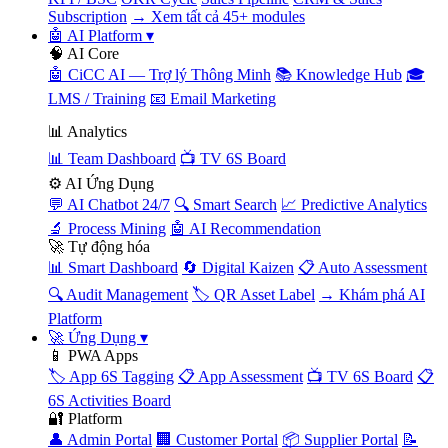
Subscription
→ Xem tất cả 45+ modules
🤖 AI Platform
▾
🧠 AI Core
🤖 CiCC AI — Trợ lý Thông Minh
📚 Knowledge Hub
🎓
LMS / Training
📧 Email Marketing
📊 Analytics
📊 Team Dashboard
📺 TV 6S Board
⚙️ AI Ứng Dụng
💬 AI Chatbot 24/7
🔍 Smart Search
📈 Predictive Analytics
🔬 Process Mining
🤖 AI Recommendation
🚀 Tự động hóa
📊 Smart Dashboard
🔄 Digital Kaizen
📋 Auto Assessment
🔍 Audit Management
🏷️ QR Asset Label
→ Khám phá AI
Platform
🚀 Ứng Dụng
▾
📱 PWA Apps
🏷️ App 6S Tagging
📋 App Assessment
📺 TV 6S Board
📋
6S Activities Board
🔐 Platform
👤 Admin Portal
🏢 Customer Portal
📦 Supplier Portal
📝