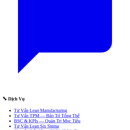
🔧 Dịch Vụ
Tư Vấn Lean Manufacturing
Tư Vấn TPM — Bảo Trì Tổng Thể
BSC & KPIs — Quản Trị Mục Tiêu
Tư Vấn Lean Six Sigma