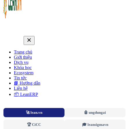
Trang chủ
Giới thiệu
Dịch vụ
Khóa học
Ecosystem
Tin tức
📘 Hướng dẫn
Liên hệ
📦 LeanERP
🚀 lean.vn
🤖 ungdungai
🏆 CiCC
🎓 leansigmavn