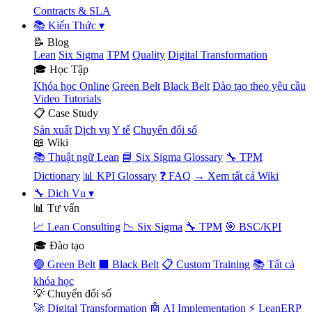
Contracts & SLA
📚 Kiến Thức
▾
📝 Blog
Lean
Six Sigma
TPM
Quality
Digital Transformation
🎓 Học Tập
Khóa học Online
Green Belt
Black Belt
Đào tạo theo yêu cầu
Video Tutorials
📋 Case Study
Sản xuất
Dịch vụ
Y tế
Chuyển đổi số
📖 Wiki
📚 Thuật ngữ Lean
📘 Six Sigma Glossary
🔧 TPM
Dictionary
📊 KPI Glossary
❓ FAQ
→ Xem tất cả Wiki
🔧 Dịch Vụ
▾
📊 Tư vấn
📈 Lean Consulting
📉 Six Sigma
🔧 TPM
🎯 BSC/KPI
🎓 Đào tạo
🟢 Green Belt
⬛ Black Belt
📋 Custom Training
📚 Tất cả
khóa học
💡 Chuyển đổi số
🚀 Digital Transformation
🤖 AI Implementation
⚡ LeanERP