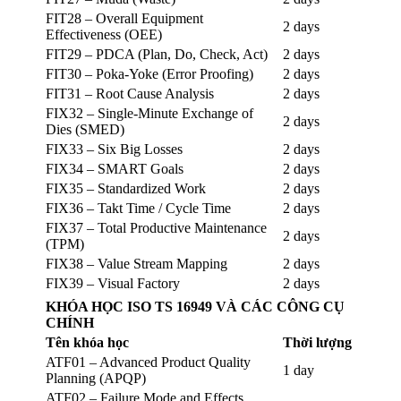
FIT28 – Overall Equipment
2 days
Effectiveness (OEE)
FIT29 – PDCA (Plan, Do, Check, Act)
2 days
FIT30 – Poka-Yoke (Error Proofing)
2 days
FIT31 – Root Cause Analysis
2 days
FIX32 – Single-Minute Exchange of
2 days
Dies (SMED)
FIX33 – Six Big Losses
2 days
FIX34 – SMART Goals
2 days
FIX35 – Standardized Work
2 days
FIX36 – Takt Time / Cycle Time
2 days
FIX37 – Total Productive Maintenance
2 days
(TPM)
FIX38 – Value Stream Mapping
2 days
FIX39 – Visual Factory
2 days
KHÓA HỌC ISO TS 16949 VÀ CÁC CÔNG CỤ
CHÍNH
Tên khóa học
Thời lượng
ATF01 – Advanced Product Quality
1 day
Planning (APQP)
ATF02 – Failure Mode and Effects