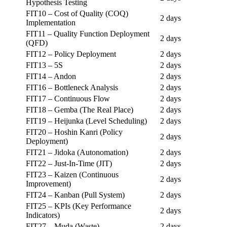
Hypothesis Testing
FIT10 – Cost of Quality (COQ)
2 days
Implementation
FIT11 – Quality Function Deployment
2 days
(QFD)
FIT12 – Policy Deployment
2 days
FIT13 – 5S
2 days
FIT14 – Andon
2 days
FIT16 – Bottleneck Analysis
2 days
FIT17 – Continuous Flow
2 days
FIT18 – Gemba (The Real Place)
2 days
FIT19 – Heijunka (Level Scheduling)
2 days
FIT20 – Hoshin Kanri (Policy
2 days
Deployment)
FIT21 – Jidoka (Autonomation)
2 days
FIT22 – Just-In-Time (JIT)
2 days
FIT23 – Kaizen (Continuous
2 days
Improvement)
FIT24 – Kanban (Pull System)
2 days
FIT25 – KPIs (Key Performance
2 days
Indicators)
FIT27 – Muda (Waste)
2 days