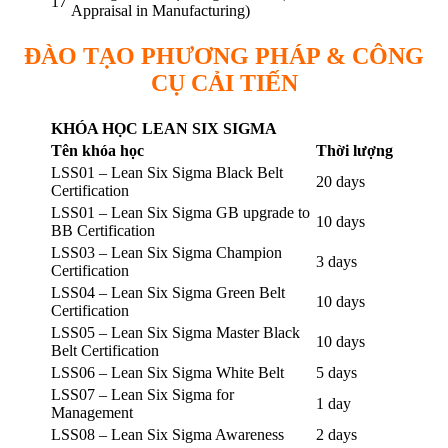
17
Appraisal in Manufacturing)
ĐÀO TẠO PHƯƠNG PHÁP & CÔNG
CỤ CẢI TIẾN
KHÓA HỌC LEAN SIX SIGMA
Tên khóa học
Thời lượng
LSS01 – Lean Six Sigma Black Belt
20 days
Certification
LSS01 – Lean Six Sigma GB upgrade to
10 days
BB Certification
LSS03 – Lean Six Sigma Champion
3 days
Certification
LSS04 – Lean Six Sigma Green Belt
10 days
Certification
LSS05 – Lean Six Sigma Master Black
10 days
Belt Certification
LSS06 – Lean Six Sigma White Belt
5 days
LSS07 – Lean Six Sigma for
1 day
Management
LSS08 – Lean Six Sigma Awareness
2 days