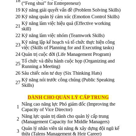
18
(“Feng shui” for Entrepreneur)
19
Kỹ năng giải quyết vấn đề (Problem Solving Skills)
20
Kỹ năng quản lý cảm xúc (Emotion Control Skills)
Kỹ năng làm việc hiệu quả (Effective working
21
skill)
22
Kỹ năng làm việc nhóm (Teamwork Skills)
Kỹ năng lập kế hoạch và tổ chức thực hiện công
23
việc (Skills of Planning for and Executing tasks)
24
Quản trị cuộc đời (Life Management Program)
Tổ chức và điều hành cuộc họp (Organizing and
25
Running a Meeting)
26
Sáu chiếc nón tư duy (Six Thinking Hats)
Kỹ năng nói trước công chúng (Public Speaking
27
Skills)
DÀNH CHO QUẢN LÝ CẤP TRUNG
Nâng cao năng lực Phó giám đốc (Improving the
1
Capacity of Vice Director)
Năng lực quản trị dành cho quản lý cấp trung
2
(Management Capacity for Middle Managers)
Quản lý nhân viên tài năng & xây dựng đội ngũ kế
3
thừa (Talens Management & Heir Career)