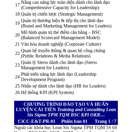
Nâng cao năng lực toàn diện dành cho lãnh đạo
17
(Comprehensive Capacity for Leadership)
18
Quản trị chiến lược (Strategic Management)
Quản trị thương hiệu & tiếp thị cho lãnh đạo
19
(Brand and Marketing Management for Leaders)
Mô hình quản trị thẻ điểm cân bằng – BSC
20
(Balanced Scorecard Management Model)
21
Văn hóa doanh nghiệp (Corporate Culture)
Quan hệ truyền thông & quan hệ công chúng
22
(Public Relations & Media Relations)
Quản lý Stress dành cho lãnh đạo (Stress
23
Management for Leaders)
Phát triển năng lực lãnh đạo (Leadership
24
Development Program)
25
Nhân sự dành cho lãnh đạo (HR for Leaders)
26
Hệ thống KPI (KPI System)
CHƯƠNG TRÌNH ĐÀO TẠO VÀ HUẤN
LUYỆN CẢI TIẾN
Training and Consulting Lean
Six Sigma TPM TQM BSC KPI OKR…
CiCC-E&T-PR-01
Phiên bản 01
Trang 1 / 7
Ngoài các khóa học Lean Six Sigma TPM TQM 5S 6S