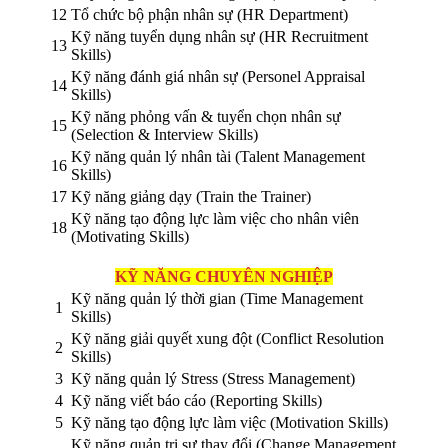
12
Tổ chức bộ phận nhân sự (HR Department)
Kỹ năng tuyển dụng nhân sự (HR Recruitment
13
Skills)
Kỹ năng đánh giá nhân sự (Personel Appraisal
14
Skills)
Kỹ năng phỏng vấn & tuyển chọn nhân sự
15
(Selection & Interview Skills)
Kỹ năng quản lý nhân tài (Talent Management
16
Skills)
17
Kỹ năng giảng dạy (Train the Trainer)
Kỹ năng tạo động lực làm việc cho nhân viên
18
(Motivating Skills)
KỸ NĂNG CHUYÊN NGHIỆP
Kỹ năng quản lý thời gian (Time Management
1
Skills)
Kỹ năng giải quyết xung đột (Conflict Resolution
2
Skills)
3
Kỹ năng quản lý Stress (Stress Management)
4
Kỹ năng viết báo cáo (Reporting Skills)
5
Kỹ năng tạo động lực làm việc (Motivation Skills)
Kỹ năng quản trị sự thay đổi (Change Management