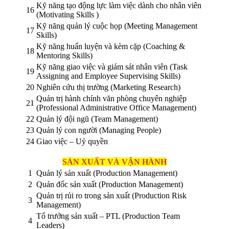
Kỹ năng tạo động lực làm việc dành cho nhân viên
16
(Motivating Skills )
Kỹ năng quản lý cuộc họp (Meeting Management
17
Skills)
Kỹ năng huấn luyện và kèm cặp (Coaching &
18
Mentoring Skills)
Kỹ năng giao việc và giám sát nhân viên (Task
19
Assigning and Employee Supervising Skills)
20
Nghiên cứu thị trường (Marketing Research)
Quản trị hành chính văn phòng chuyên nghiệp
21
(Professional Administrative Office Management)
22
Quản lý đội ngũ (Team Management)
23
Quản lý con người (Managing People)
24
Giao việc – Uỷ quyền
SẢN XUẤT VÀ VẬN HÀNH
1
Quản lý sản xuất (Production Management)
2
Quản đốc sản xuất (Production Management)
Quản trị rủi ro trong sản xuất (Production Risk
3
Management)
Tổ trưởng sản xuất – PTL (Production Team
4
Leaders)