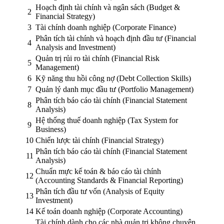
Hoạch định tài chính và ngân sách (Budget &
2
Financial Strategy)
3
Tài chính doanh nghiệp (Corporate Finance)
Phân tích tài chính và hoạch định đầu tư (Financial
4
Analysis and Investment)
Quản trị rủi ro tài chính (Financial Risk
5
Management)
6
Kỹ năng thu hồi công nợ (Debt Collection Skills)
7
Quản lý danh mục đầu tư (Portfolio Management)
Phân tích báo cáo tài chính (Financial Statement
8
Analysis)
Hệ thống thuế doanh nghiệp (Tax System for
9
Business)
10
Chiến lược tài chính (Financial Strategy)
Phân tích báo cáo tài chính (Financial Statement
11
Analysis)
Chuẩn mực kế toán & báo cáo tài chính
12
(Accounting Standards & Financial Reporting)
Phân tích đầu tư vốn (Analysis of Equity
13
Investment)
14
Kế toán doanh nghiệp (Corporate Accounting)
Tài chính dành cho các nhà quản trị không chuyên