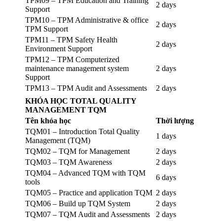
TPM09 – TPM Education and Training
2 days
Support
TPM10 – TPM Administrative & office
2 days
TPM Support
TPM11 – TPM Safety Health
2 days
Environment Support
TPM12 – TPM Computerized
maintenance management system
2 days
Support
TPM13 – TPM Audit and Assessments
2 days
KHÓA HỌC TOTAL QUALITY
MANAGEMENT TQM
Tên khóa học
Thời lượng
TQM01 – Introduction Total Quality
1 days
Management (TQM)
TQM02 – TQM for Management
2 days
TQM03 – TQM Awareness
2 days
TQM04 – Advanced TQM with TQM
6 days
tools
TQM05 – Practice and application TQM
2 days
TQM06 – Build up TQM System
2 days
TQM07 – TQM Audit and Assessments
2 days