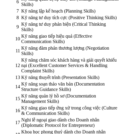
6
Skills)
7
Kỹ năng lập kế hoạch (Planning Skills)
8
Kỹ năng tư duy tích cực (Positive Thinking Skills)
Kỹ năng tư duy phản biện (Critical Thinking
9
Skills)
Kỹ năng giao tiếp hiệu quả (Effective
10
Communication Skills)
Kỹ năng đàm phán thương lượng (Negotiation
11
Skills)
Kỹ năng chăm sóc khách hàng và giải quyết khiếu
12
nại (Excellent Customer Services & Handling
Complaint Skills)
13
Kỹ năng thuyết trình (Presentation Skills)
Kỹ năng soạn thảo văn bản (Documentation
14
Structure Guidance Skills)
Kỹ năng quản lý hồ sơ (Documentation
15
Management Skills)
Kỹ năng giao tiếp ứng xử trong công việc (Culture
16
& Communication Skills)
Nghi lễ ngoại giao dành cho Doanh nhân
17
(Diplomatic Protocol for Entrepreneur)
Khoa học phong thuỷ dành cho Doanh nhân