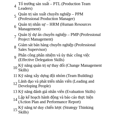
Tổ trưởng sản xuất – PTL (Production Team
4
Leaders)
Quản trị sản xuất chuyên nghiệp – PPM
5
(Professional Production Manager)
Quản trị nhân sự – HRM (Human Resources
6
Management)
Quản lý dự án chuyên nghiệp – PMP (Professional
7
Project Management)
Giám sát bán hàng chuyên nghiệp (Professional
8
Sales Supervisor)
Phân công phân nhiệm và ủy thác công việc
9
(Effective Delegation Skills)
Kỹ năng quản trị sự thay đổi (Change Management
10
Skills)
11
Kỹ năng xây dựng đội nhóm (Team Building)
Lãnh đạo và phát triển nhân viên (Leading and
12
Developing People)
13
Kỹ năng đánh giá nhân viên (Evaluation Skills)
Lập kế hoạch hành động và báo cáo thực hiện
14
(Action Plan and Performance Report)
Kỹ năng tư duy chiến lược (Strategy Thinking
15
Skills)