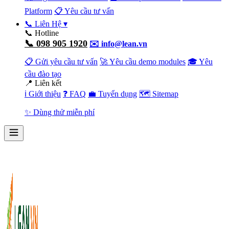
Platform
📋 Yêu cầu tư vấn
📞 Liên Hệ
▾
📞 Hotline
📞 098 905 1920
✉️ info@lean.vn
📋 Gửi yêu cầu tư vấn
🚀 Yêu cầu demo modules
🎓 Yêu
cầu đào tạo
📍 Liên kết
ℹ️ Giới thiệu
❓ FAQ
💼 Tuyển dụng
🗺️ Sitemap
✨ Dùng thử miễn phí