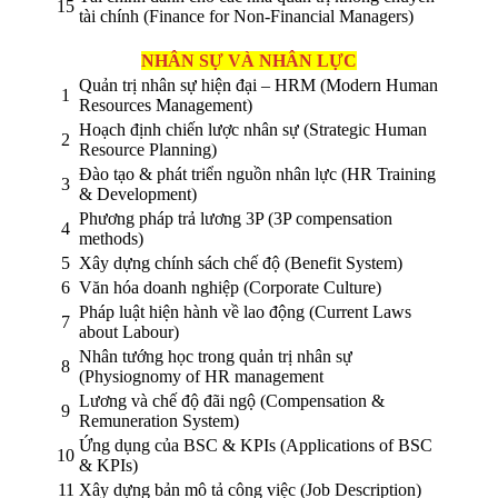
15
tài chính (Finance for Non-Financial Managers)
NHÂN SỰ VÀ NHÂN LỰC
Quản trị nhân sự hiện đại – HRM (Modern Human
1
Resources Management)
Hoạch định chiến lược nhân sự (Strategic Human
2
Resource Planning)
Đào tạo & phát triển nguồn nhân lực (HR Training
3
& Development)
Phương pháp trả lương 3P (3P compensation
4
methods)
5
Xây dựng chính sách chế độ (Benefit System)
6
Văn hóa doanh nghiệp (Corporate Culture)
Pháp luật hiện hành về lao động (Current Laws
7
about Labour)
Nhân tướng học trong quản trị nhân sự
8
(Physiognomy of HR management
Lương và chế độ đãi ngộ (Compensation &
9
Remuneration System)
Ứng dụng của BSC & KPIs (Applications of BSC
10
& KPIs)
11
Xây dựng bản mô tả công việc (Job Description)