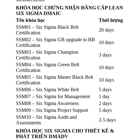
KHÓA HỌC CHỨNG NHẬN ĐẲNG CẤP LEAN
SIX SIGMA DMAIC
Tên khóa học
Thời lượng
SSM01 – Six Sigma Black Belt
20 days
Certification
SSM02 – Six Sigma GB upgrade to BB
10 days
Certification
SSM03 – Six Sigma Champion
3 days
Certification
SSM04 – Six Sigma Green Belt
10 days
Certification
SSM05 – Six Sigma Master Black Belt
10 days
Certification
SSM06 – Six Sigma White Belt
5 days
SSM07 – Six Sigma for Management
1 day
SSM08 – Six Sigma Awareness
2 days
SSM09 – Six Sigma Project Support
5 days
SSM10 – Six Sigma Audit and
2-5 days
Assessments
KHÓA HỌC SIX SIGMA CHO THIẾT KẾ &
PHÁT TRIỂN DMADV