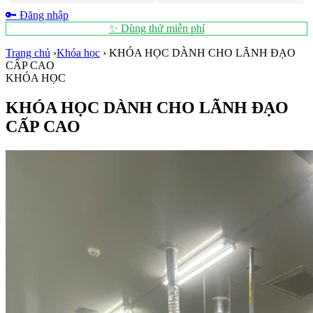
🔑 Đăng nhập
✨ Dùng thử miễn phí
Trang chủ
›
Khóa học
›
KHÓA HỌC DÀNH CHO LÃNH ĐẠO
CẤP CAO
KHÓA HỌC
KHÓA HỌC DÀNH CHO LÃNH ĐẠO
CẤP CAO