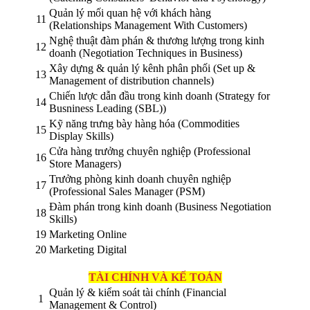
Quản lý mối quan hệ với khách hàng
11
(Relationships Management With Customers)
Nghệ thuật đàm phán & thương lượng trong kinh
12
doanh (Negotiation Techniques in Business)
Xây dựng & quản lý kênh phân phối (Set up &
13
Management of distribution channels)
Chiến lược dẫn đầu trong kinh doanh (Strategy for
14
Busniness Leading (SBL))
Kỹ năng trưng bày hàng hóa (Commodities
15
Display Skills)
Cửa hàng trưởng chuyên nghiệp (Professional
16
Store Managers)
Trưởng phòng kinh doanh chuyên nghiệp
17
(Professional Sales Manager (PSM)
Đàm phán trong kinh doanh (Business Negotiation
18
Skills)
19
Marketing Online
20
Marketing Digital
TÀI CHÍNH VÀ KẾ TOÁN
Quản lý & kiểm soát tài chính (Financial
1
Management & Control)