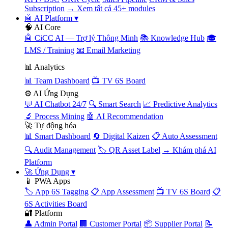
Subscription
→ Xem tất cả 45+ modules
🤖 AI Platform
▾
🧠 AI Core
🤖 CiCC AI — Trợ lý Thông Minh
📚 Knowledge Hub
🎓
LMS / Training
📧 Email Marketing
📊 Analytics
📊 Team Dashboard
📺 TV 6S Board
⚙️ AI Ứng Dụng
💬 AI Chatbot 24/7
🔍 Smart Search
📈 Predictive Analytics
🔬 Process Mining
🤖 AI Recommendation
🚀 Tự động hóa
📊 Smart Dashboard
🔄 Digital Kaizen
📋 Auto Assessment
🔍 Audit Management
🏷️ QR Asset Label
→ Khám phá AI
Platform
🚀 Ứng Dụng
▾
📱 PWA Apps
🏷️ App 6S Tagging
📋 App Assessment
📺 TV 6S Board
📋
6S Activities Board
🔐 Platform
👤 Admin Portal
🏢 Customer Portal
📦 Supplier Portal
📝