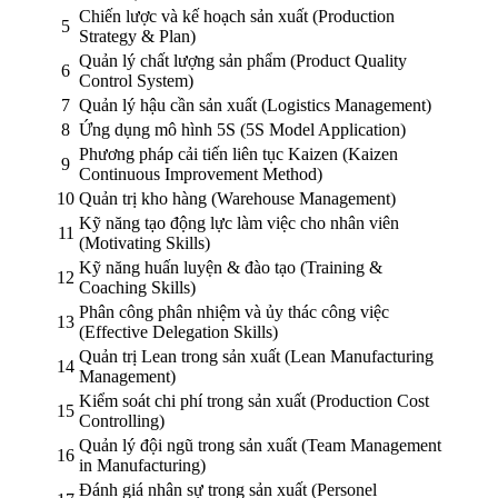
Chiến lược và kế hoạch sản xuất (Production
5
Strategy & Plan)
Quản lý chất lượng sản phẩm (Product Quality
6
Control System)
7
Quản lý hậu cần sản xuất (Logistics Management)
8
Ứng dụng mô hình 5S (5S Model Application)
Phương pháp cải tiến liên tục Kaizen (Kaizen
9
Continuous Improvement Method)
10
Quản trị kho hàng (Warehouse Management)
Kỹ năng tạo động lực làm việc cho nhân viên
11
(Motivating Skills)
Kỹ năng huấn luyện & đào tạo (Training &
12
Coaching Skills)
Phân công phân nhiệm và ủy thác công việc
13
(Effective Delegation Skills)
Quản trị Lean trong sản xuất (Lean Manufacturing
14
Management)
Kiểm soát chi phí trong sản xuất (Production Cost
15
Controlling)
Quản lý đội ngũ trong sản xuất (Team Management
16
in Manufacturing)
Đánh giá nhân sự trong sản xuất (Personel