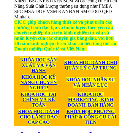
Kaizen BSC KPIs OKRs SCM và các công cụ cải tiến
Năng Suất Chất Lượng thường sử dụng như FMEA
SPC MSA DOE VSM KANBAN SMED 8D QFD
Minitab…
CiCC giúp khách hàng thiết kế và phát triển các
chương trình đào tạo và huấn luyện theo yêu cầu
chuyên nghiệp dựa trên kinh nghiệm tư vấn và
huấn luyện của các chuyên gia hàng đầu, với hơn
20 năm kinh nghiệm triển khai cải tiến tổng thể các
Doanh nghiệp Quốc tế và Việt Nam.
KHÓA HỌC SẢN
KHÓA HỌC DÀNH CHO
XUẤT VÀ VẬN
QUẢN LÝ CẤP TRUNG
HÀNH
KHÓA HỌC KỸ
KHÓA HỌC NHÂN SỰ
NĂNG CHUYÊN
VÀ NHÂN LỰC
NGHIỆP
KHÓA HỌC TÀI
KHÓA HỌC
CHÍNH VÀ KẾ
MARKETING, KINH
TOÁN
DOANH, BÁN HÀNG
KHÓA HỌC DÀNH
KHÓA HỌC PHƯƠNG
CHO LÃNH ĐẠO
PHÁP & CÔNG CỤ CẢI
CẤP CAO
TIẾN