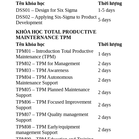
Tên khóa học
Thời lượng
DSS01 – Design for Six Sigma
1-5 days
DSS02 – Applying Six-Sigma to Product
5 days
Development
KHÓA HỌC TOTAL PRODUCTIVE
MAINTERNANCE TPM
Tên khóa học
Thời lượng
TPM01 – Introduction Total Productive
1 days
Maintenance (TPM)
TPM02 – TPM for Management
2 days
TPM03 – TPM Awareness
2 days
TPM04 – TPM Autonomous
2 days
Maintenance Support
TPM05 – TPM Planned Maintenance
2 days
Support
TPM06 – TPM Focused Improvement
2 days
Support
TPM07 – TPM Quality management
2 days
Support
TPM08 – TPM Early/equipment
2 days
management Support