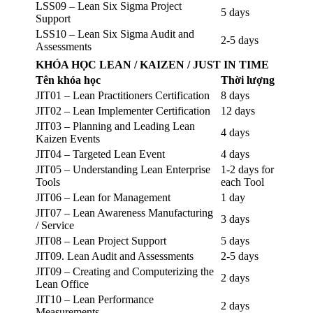
LSS09 – Lean Six Sigma Project
5 days
Support
LSS10 – Lean Six Sigma Audit and
2-5 days
Assessments
KHÓA HỌC LEAN / KAIZEN / JUST IN TIME
Tên khóa học
Thời lượng
JIT01 – Lean Practitioners Certification
8 days
JIT02 – Lean Implementer Certification
12 days
JIT03 – Planning and Leading Lean
4 days
Kaizen Events
JIT04 – Targeted Lean Event
4 days
JIT05 – Understanding Lean Enterprise
1-2 days for
Tools
each Tool
JIT06 – Lean for Management
1 day
JIT07 – Lean Awareness Manufacturing
3 days
/ Service
JIT08 – Lean Project Support
5 days
JIT09. Lean Audit and Assessments
2-5 days
JIT09 – Creating and Computerizing the
2 days
Lean Office
JIT10 – Lean Performance
2 days
Measurements