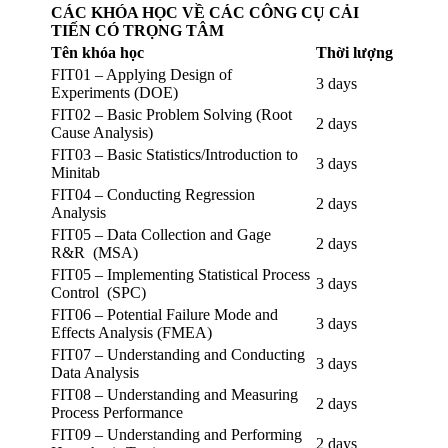
CÁC KHÓA HỌC VỀ CÁC CÔNG CỤ CẢI
TIẾN CÓ TRỌNG TÂM
Tên khóa học
Thời lượng
FIT01 – Applying Design of
3 days
Experiments (DOE)
FIT02 – Basic Problem Solving (Root
2 days
Cause Analysis)
FIT03 – Basic Statistics/Introduction to
3 days
Minitab
FIT04 – Conducting Regression
2 days
Analysis
FIT05 – Data Collection and Gage
2 days
R&R (MSA)
FIT05 – Implementing Statistical Process
3 days
Control (SPC)
FIT06 – Potential Failure Mode and
3 days
Effects Analysis (FMEA)
FIT07 – Understanding and Conducting
3 days
Data Analysis
FIT08 – Understanding and Measuring
2 days
Process Performance
FIT09 – Understanding and Performing
2 days