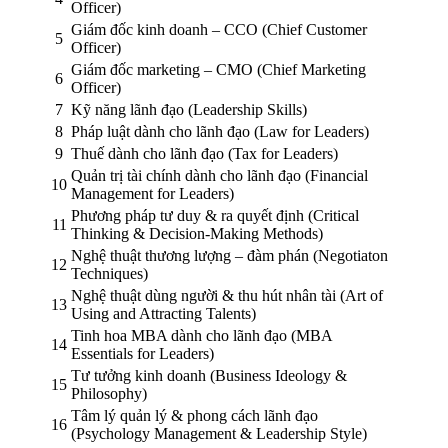
Officer)
Giám đốc kinh doanh – CCO (Chief Customer
5
Officer)
Giám đốc marketing – CMO (Chief Marketing
6
Officer)
7
Kỹ năng lãnh đạo (Leadership Skills)
8
Pháp luật dành cho lãnh đạo (Law for Leaders)
9
Thuế dành cho lãnh đạo (Tax for Leaders)
Quản trị tài chính dành cho lãnh đạo (Financial
10
Management for Leaders)
Phương pháp tư duy & ra quyết định (Critical
11
Thinking & Decision-Making Methods)
Nghệ thuật thương lượng – đàm phán (Negotiaton
12
Techniques)
Nghệ thuật dùng người & thu hút nhân tài (Art of
13
Using and Attracting Talents)
Tinh hoa MBA dành cho lãnh đạo (MBA
14
Essentials for Leaders)
Tư tưởng kinh doanh (Business Ideology &
15
Philosophy)
Tâm lý quản lý & phong cách lãnh đạo
16
(Psychology Management & Leadership Style)