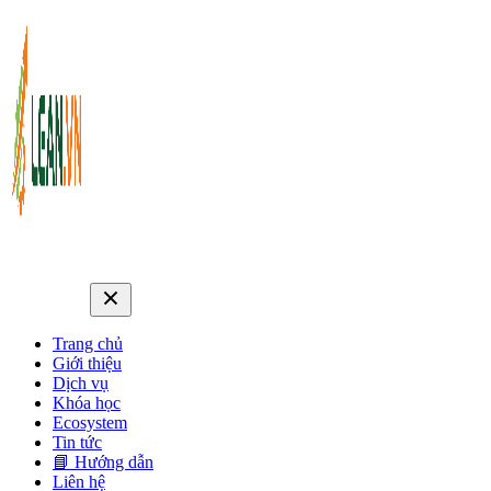
Trang chủ
Giới thiệu
Dịch vụ
Khóa học
Ecosystem
Tin tức
📘 Hướng dẫn
Liên hệ