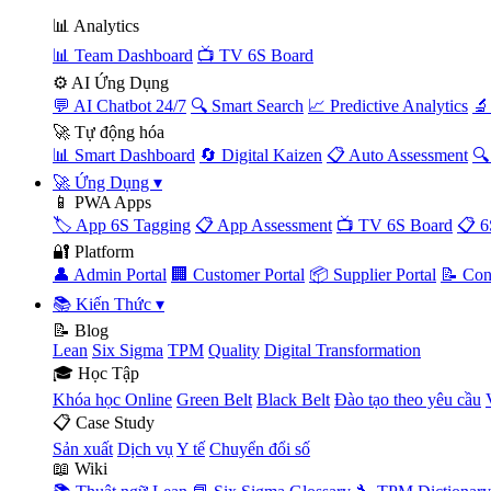
📊 Analytics
📊 Team Dashboard
📺 TV 6S Board
⚙️ AI Ứng Dụng
💬 AI Chatbot 24/7
🔍 Smart Search
📈 Predictive Analytics
🔬
🚀 Tự động hóa
📊 Smart Dashboard
🔄 Digital Kaizen
📋 Auto Assessment
🔍
🚀 Ứng Dụng
▾
📱 PWA Apps
🏷️ App 6S Tagging
📋 App Assessment
📺 TV 6S Board
📋 6
🔐 Platform
👤 Admin Portal
🏢 Customer Portal
📦 Supplier Portal
📝 Con
📚 Kiến Thức
▾
📝 Blog
Lean
Six Sigma
TPM
Quality
Digital Transformation
🎓 Học Tập
Khóa học Online
Green Belt
Black Belt
Đào tạo theo yêu cầu
📋 Case Study
Sản xuất
Dịch vụ
Y tế
Chuyển đổi số
📖 Wiki