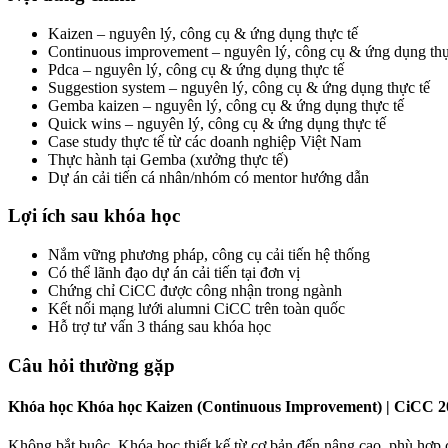
Kaizen – nguyên lý, công cụ & ứng dụng thực tế
Continuous improvement – nguyên lý, công cụ & ứng dụng thự
Pdca – nguyên lý, công cụ & ứng dụng thực tế
Suggestion system – nguyên lý, công cụ & ứng dụng thực tế
Gemba kaizen – nguyên lý, công cụ & ứng dụng thực tế
Quick wins – nguyên lý, công cụ & ứng dụng thực tế
Case study thực tế từ các doanh nghiệp Việt Nam
Thực hành tại Gemba (xưởng thực tế)
Dự án cải tiến cá nhân/nhóm có mentor hướng dẫn
Lợi ích sau khóa học
Nắm vững phương pháp, công cụ cải tiến hệ thống
Có thể lãnh đạo dự án cải tiến tại đơn vị
Chứng chỉ CiCC được công nhận trong ngành
Kết nối mạng lưới alumni CiCC trên toàn quốc
Hỗ trợ tư vấn 3 tháng sau khóa học
Câu hỏi thường gặp
Khóa học Khóa học Kaizen (Continuous Improvement) | CiCC 20 
Không bắt buộc. Khóa học thiết kế từ cơ bản đến nâng cao, phù hợp 