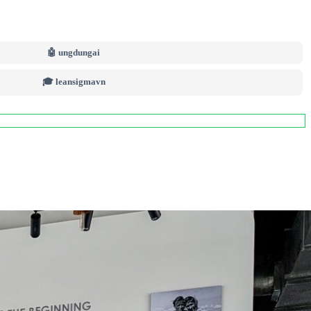
🤖 ungdungai
🎓 leansigmavn