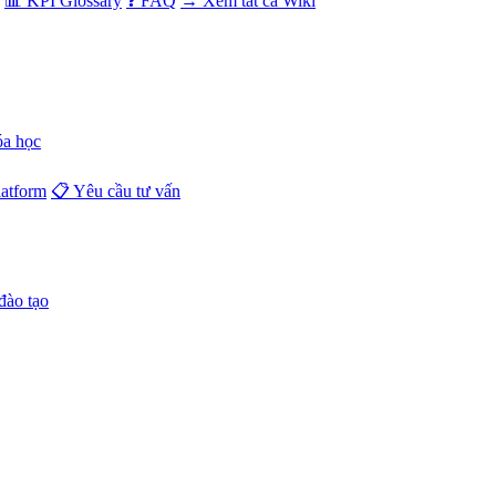
📊 KPI Glossary
❓ FAQ
→ Xem tất cả Wiki
óa học
atform
📋 Yêu cầu tư vấn
đào tạo