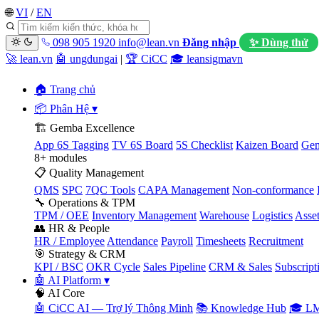
🌐
VI
/
EN
098 905 1920
info@lean.vn
Đăng nhập
✨ Dùng thử
🚀 lean.vn
🤖 ungdungai
|
🏆 CiCC
🎓 leansigmavn
🏠 Trang chủ
📦 Phân Hệ
▾
🏗️ Gemba Excellence
App 6S Tagging
TV 6S Board
5S Checklist
Kaizen Board
Gem
8+ modules
📋 Quality Management
QMS
SPC
7QC Tools
CAPA Management
Non-conformance
🔧 Operations & TPM
TPM / OEE
Inventory Management
Warehouse
Logistics
Asse
👥 HR & People
HR / Employee
Attendance
Payroll
Timesheets
Recruitment
🎯 Strategy & CRM
KPI / BSC
OKR Cycle
Sales Pipeline
CRM & Sales
Subscript
🤖 AI Platform
▾
🧠 AI Core
🤖 CiCC AI — Trợ lý Thông Minh
📚 Knowledge Hub
🎓 LM