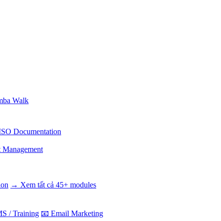
ba Walk
ISO Documentation
t Management
ion
→ Xem tất cả 45+ modules
S / Training
📧 Email Marketing