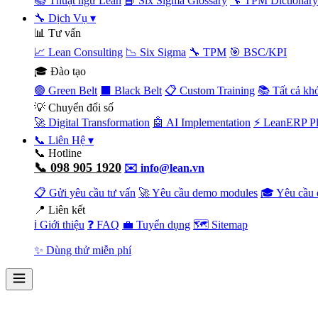
📚 Thuật ngữ Lean
📘 Six Sigma Glossary
🔧 TPM Dictionary
🔧 Dịch Vụ
▾
📊 Tư vấn
📈 Lean Consulting
📉 Six Sigma
🔧 TPM
🎯 BSC/KPI
🎓 Đào tạo
🟢 Green Belt
⬛ Black Belt
📋 Custom Training
📚 Tất cả kh
💡 Chuyển đổi số
🚀 Digital Transformation
🤖 AI Implementation
⚡ LeanERP Pl
📞 Liên Hệ
▾
📞 Hotline
📞 098 905 1920
✉️ info@lean.vn
📋 Gửi yêu cầu tư vấn
🚀 Yêu cầu demo modules
🎓 Yêu cầu 
📍 Liên kết
ℹ️ Giới thiệu
❓ FAQ
💼 Tuyển dụng
🗺️ Sitemap
✨ Dùng thử miễn phí