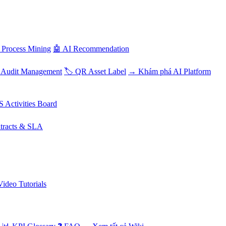
 Process Mining
🤖 AI Recommendation
 Audit Management
🏷️ QR Asset Label
→ Khám phá AI Platform
S Activities Board
tracts & SLA
Video Tutorials