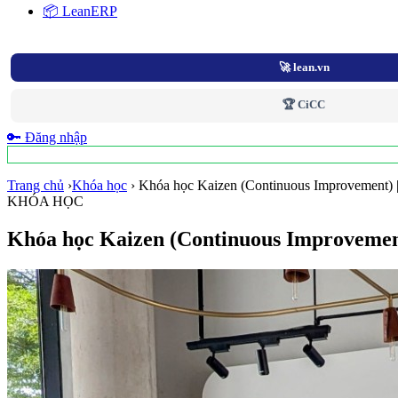
📦 LeanERP
🚀 lean.vn
🏆 CiCC
🔑 Đăng nhập
Trang chủ
›
Khóa học
›
Khóa học Kaizen (Continuous Improvement)
KHÓA HỌC
Khóa học Kaizen (Continuous Improvemen