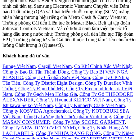
thế giới như: Black Belt Six Sigma toàn thời gian cho các chương
trình cải tiến tại Samsung Electronic Vietnam; Chuyên viên Đảm
bảo Chất lượng (QA) và Phát triển chuỗi cung ứng (SCM) mảng
nhãn hàng thương hiệu riêng của Metro Cash & Carry Vietnam;
Trưởng phòng Cải tiến Liên tục & Master Black Belt tại tập đoàn
Johnson Controls Vietnam. Và có hơn 4 năm làm việc tại các tổ
hàng đầu trong nước như: Trưởng phòng cải tiến liên tục Tập đoàn
FPT; Trương phòng tư vấn Cải tiến thuộc Trung tâm Tiêu chuẩn Đo
lường Chất lượng 3 (Quatest3).
Khách hàng đã tư vấn
Bunge Việt Nam
,
Cargill Viet Nam
,
Cơ Khí Chính Xác Việt Nhật
,
Công ty Bao Bì Tân Thành Đồng
,
Công Ty Bao Bì VAN NGA
PLASTIC
,
Công Ty Cổ phần Sữa Việt Nam
,
Công Ty CP Nhựa
Tân Tiến
,
Công Ty District Eight Design
,
Công Ty Duraflex Vĩnh
Tường
,
Công Ty Đạm Phú Mỹ
,
Công Ty Freetrend Industrial Việt
Nam
,
Công Ty Gạch Men Hoàng Gia
,
Công Ty Gỗ THEODORE
ALEXANDER
,
Công Ty Hyundai KEFICO Việt Nam
,
Công Ty
Ishikawa Seiko Việt Nam
,
Công Ty Kimberly Clark Viet Nam
,
Công ty KOSVIDA Agrochemical
,
Công Ty KOTOBUKI SEA
Việt Nam
,
Công ty Lương thực Thực phẩm Vĩnh Long
,
Công Ty
MASAN CONSUMER
,
Công Ty May SCORD GARMENT
,
Công Ty NEW TOYO (VIETNAM)
,
Công Ty Nhãn Hàng AN
LAC LABELS
,
Công Ty NHỰA RẠNG ĐÔNG
,
Công Ty Nidec
Copal Corporation Viet Nam
,
Công Ty STARPTINT VIETNAM
,