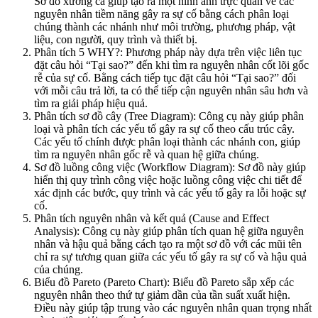
Sơ đồ xương cá giúp tạo ra một hình ảnh trực quan về các
nguyên nhân tiềm năng gây ra sự cố bằng cách phân loại
chúng thành các nhánh như môi trường, phương pháp, vật
liệu, con người, quy trình và thiết bị.
Phân tích 5 WHY?: Phương pháp này dựa trên việc liên tục
đặt câu hỏi “Tại sao?” đến khi tìm ra nguyên nhân cốt lõi gốc
rễ của sự cố. Bằng cách tiếp tục đặt câu hỏi “Tại sao?” đối
với mỗi câu trả lời, ta có thể tiếp cận nguyên nhân sâu hơn và
tìm ra giải pháp hiệu quả.
Phân tích sơ đồ cây (Tree Diagram): Công cụ này giúp phân
loại và phân tích các yếu tố gây ra sự cố theo cấu trúc cây.
Các yếu tố chính được phân loại thành các nhánh con, giúp
tìm ra nguyên nhân gốc rễ và quan hệ giữa chúng.
Sơ đồ luồng công việc (Workflow Diagram): Sơ đồ này giúp
hiển thị quy trình công việc hoặc luồng công việc chi tiết để
xác định các bước, quy trình và các yếu tố gây ra lỗi hoặc sự
cố.
Phân tích nguyên nhân và kết quả (Cause and Effect
Analysis): Công cụ này giúp phân tích quan hệ giữa nguyên
nhân và hậu quả bằng cách tạo ra một sơ đồ với các mũi tên
chỉ ra sự tương quan giữa các yếu tố gây ra sự cố và hậu quả
của chúng.
Biểu đồ Pareto (Pareto Chart): Biểu đồ Pareto sắp xếp các
nguyên nhân theo thứ tự giảm dần của tần suất xuất hiện.
Điều này giúp tập trung vào các nguyên nhân quan trọng nhất