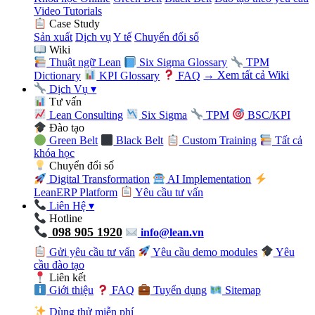
Video Tutorials
Case Study
Sản xuất
Dịch vụ
Y tế
Chuyển đổi số
Wiki
Thuật ngữ Lean
Six Sigma Glossary
TPM
Dictionary
KPI Glossary
FAQ
→ Xem tất cả Wiki
Dịch Vụ
▾
Tư vấn
Lean Consulting
Six Sigma
TPM
BSC/KPI
Đào tạo
Green Belt
Black Belt
Custom Training
Tất cả
khóa học
Chuyển đổi số
Digital Transformation
AI Implementation
LeanERP Platform
Yêu cầu tư vấn
Liên Hệ
▾
Hotline
098 905 1920
info@lean.vn
Gửi yêu cầu tư vấn
Yêu cầu demo modules
Yêu
cầu đào tạo
Liên kết
Giới thiệu
FAQ
Tuyển dụng
Sitemap
Dùng thử miễn phí