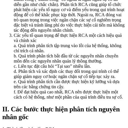
diễn gần như chắc chắn). Phân tích RCA cũng giúp tổ chức
phát hiện các yếu tố nguy cơ và điểm yếu trong qui trình hoạt
động để có thể khắc phục kịp thời. Ngoài ra, RCA đóng vai
trò quan trọng trong việc ngăn chặn các sự cố nghiêm trọng
đặc biệt và tránh lãng phí do việc thực hiện cải tiến mà không
tác động đến nguyên nhân chính.
Các yếu tố quan trọng để thực hiện RCA một cách hiệu quả
và chính xác
a. Quá trình phân tích tập trung vào lỗi của hệ thống, không
chỉ trích cá nhân.
b. Quá trình phân tích bắt đầu từ các nguyên nhân chuyên
môn đến các nguyên nhân quản lý thông thường.
c. Liên tục đặt câu hỏi “Tại sao” nhiều lần.
d. Phân tích và xác định các thay đổi trong qui trình có thể
giúp giảm nguy cơ hoặc ngăn chặn sự cố tiếp tục xảy ra.
e. Quá trình phân tích cần được thực hiện kỹ lưỡng và dựa
trên các bằng chứng tin cậy.
f. Để đạt hiệu quả cao nhất, RCA nên được thực hiện một
cách có hệ thống, như một phần của quá trình điều tra sự cố.
II. Các bước thực hiện phân tích nguyên
nhân gốc