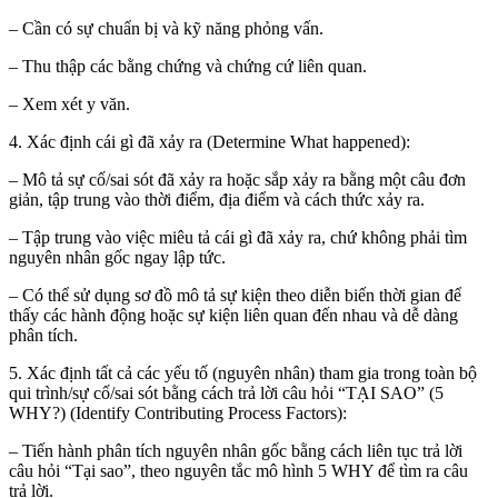
– Cần có sự chuẩn bị và kỹ năng phỏng vấn.
– Thu thập các bằng chứng và chứng cứ liên quan.
– Xem xét y văn.
4. Xác định cái gì đã xảy ra (Determine What happened):
– Mô tả sự cố/sai sót đã xảy ra hoặc sắp xảy ra bằng một câu đơn
giản, tập trung vào thời điểm, địa điểm và cách thức xảy ra.
– Tập trung vào việc miêu tả cái gì đã xảy ra, chứ không phải tìm
nguyên nhân gốc ngay lập tức.
– Có thể sử dụng sơ đồ mô tả sự kiện theo diễn biến thời gian để
thấy các hành động hoặc sự kiện liên quan đến nhau và dễ dàng
phân tích.
5. Xác định tất cả các yếu tố (nguyên nhân) tham gia trong toàn bộ
qui trình/sự cố/sai sót bằng cách trả lời câu hỏi “TẠI SAO” (5
WHY?) (Identify Contributing Process Factors):
– Tiến hành phân tích nguyên nhân gốc bằng cách liên tục trả lời
câu hỏi “Tại sao”, theo nguyên tắc mô hình 5 WHY để tìm ra câu
trả lời.