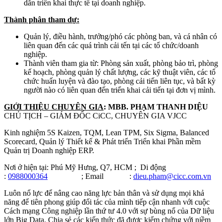
dẫn triển khai thực tế tại doanh nghiệp.
Thành phân tham dự:
Quản lý, điều hành, trưởng/phó các phòng ban, và cá nhân có
liên quan đến các quá trình cải tến tại các tổ chức/doanh
nghiệp.
Thành viên tham gia từ: Phòng sản xuất, phòng bảo trì, phòng
kế hoạch, phòng quản lý chất lượng, các kỹ thuật viên, các tổ
chức huấn luyện và đào tạo, phòng cải tiến liên tục, và bất kỳ
người nào có liên quan đến triển khai cải tiến tại đơn vị mình.
GIỚI THIỆU CHUYÊN GIA
:
MBB. PHẠM THANH DIỆU
CHỦ TỊCH – GIÁM ĐỐC CiCC, CHUYÊN GIA VJCC
Kinh nghiệm 5S Kaizen, TQM, Lean TPM, Six Sigma, Balanced
Scorecard, Quản lý Thiết kế & Phát triển Triển khai Phần mềm
Quản trị Doanh nghiệp ERP.
Nơi ở hiện tại: Phú Mỹ Hưng, Q7, HCM ; Di động
:
0988000364
; Email :
dieu.pham@cicc.com.vn
Luôn nổ lực để nâng cao năng lực bản thân và sử dụng mọi khả
năng để tiên phong giúp đối tác của mình tiếp cận nhanh với cuộc
Cách mạng Công nghiệp lần thứ tư 4.0 với sự bùng nổ của Dữ liệu
lớn Big Data. Chia sẻ các kiến thức đã được kiểm chứng với niềm