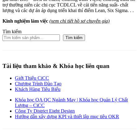
trợ thường niên các chi cục TCĐLCL về cải tiến năng suất- chất
lượng và các dự án áp dụng triển khai thí điểm Lean, Six Sigma. . .
Kinh nghiệm làm việc
(xem chi tiết hồ sơ chuyên gia)
Tìm kiếm
Tìm kiếm
Tài liệu tham khảo & Khóa học liên quan
Giới Thiệu CiCC
Chương Trình Đào Tạo
Khách Hàng Tiêu Biểu
Khóa học QA QC Ngành May | Khóa học Quản Lý Chất
Lượng – CiCC
Công Ty District Eight Design
Hướng dẫn xây dựng KPI và thiết lập mục tiêu OKR