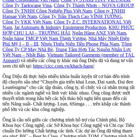
Công Ty Taekwang Vina
,
Công Ty Thành Nhơn – NOVA GROUP
,
Công Ty TNHH Công Nghiệp Plus Việt Nam
,
Công ty TNHH
Hansae Việt Nam
,
Công Ty Trần Thạch Cao VĨNH TƯỜNG
,
Công Ty YKK Việt Nam
,
Công Ty Z.C. INTERNATIONAL Việt
Nam
,
Jat Autoparts & Industry Equipment Production
,
KHU PHỨC
HỢP CHU LAI – TRƯỜNG HẢI
,
Ngân Hàng ANZ Việt Nam
,
Ngân hàng TMCP Việt Nam Thịnh Vượng
,
Nhá Máy Nhiệt Điện
Phú Mỹ I – II – III
,
Nhựa Thiếu Niên Tiền Phong Phía Nam
,
Tông
Công Ty CP May Nhà Bè
,
Trung Tâm Hợp Tác Nguồn Nhân Lực
Việt Nam – Nhật Bản
,
Vietnam Tailored Garments (member of TAL
Apparel)
và nhiều các công ty khác mà ông Diệu đã và đang tư vấn
xem chi tiết tại:
https://cicc.com.vn/khach-hang/
Ông Diệu đã thực hiện nhiều khóa huấn luyện từ cơ bản đến trình
độ chuyên sâu như “Chuyên gia triển khai Lean, Đai xanh, Đai đen
Lean6sigma” cho các tập đoàn, công ty, tổ chức và cá nhân trong rất
nhiều các ngành nghề và lĩnh vực khác nhau. Ông cũng được mời
thuyết trình trong hầu hết các hội thảo hội nghị liên quan đến cải
tiến Năng suất- Chất lượng- Lean, 6Simga . . . trên khắp các thành
phố lớn và các khu công nghiệp.
Ông là cầu nối giữa các chương trình hỗ trợ của Chính phủ, Bộ
Khoa học Công nghệ, các Sở Khoa học Công nghệ và Chi cục Tiêu
chuẩn Đo lường Chất lượng các tỉnh. Các dự án Ông đã từng tham
gia như: BIC – Best In Class, Chương trình TQM, Chương trình hỗ