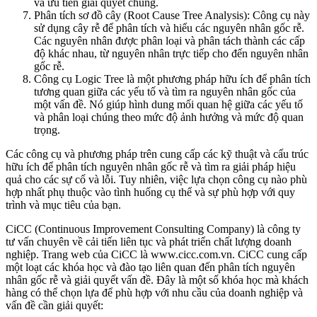
và ưu tiên giải quyết chúng.
Phân tích sơ đồ cây (Root Cause Tree Analysis): Công cụ này
sử dụng cây rễ để phân tích và hiểu các nguyên nhân gốc rễ.
Các nguyên nhân được phân loại và phân tách thành các cấp
độ khác nhau, từ nguyên nhân trực tiếp cho đến nguyên nhân
gốc rễ.
Công cụ Logic Tree là một phương pháp hữu ích để phân tích
tương quan giữa các yếu tố và tìm ra nguyên nhân gốc của
một vấn đề. Nó giúp hình dung mối quan hệ giữa các yếu tố
và phân loại chúng theo mức độ ảnh hưởng và mức độ quan
trọng.
Các công cụ và phương pháp trên cung cấp các kỹ thuật và cấu trúc
hữu ích để phân tích nguyên nhân gốc rễ và tìm ra giải pháp hiệu
quả cho các sự cố và lỗi. Tuy nhiên, việc lựa chọn công cụ nào phù
hợp nhất phụ thuộc vào tình huống cụ thể và sự phù hợp với quy
trình và mục tiêu của bạn.
CiCC (Continuous Improvement Consulting Company) là công ty
tư vấn chuyên về cải tiến liên tục và phát triển chất lượng doanh
nghiệp. Trang web của CiCC là www.cicc.com.vn. CiCC cung cấp
một loạt các khóa học và đào tạo liên quan đến phân tích nguyên
nhân gốc rễ và giải quyết vấn đề. Đây là một số khóa học mà khách
hàng có thể chọn lựa để phù hợp với nhu cầu của doanh nghiệp và
vấn đề cần giải quyết: