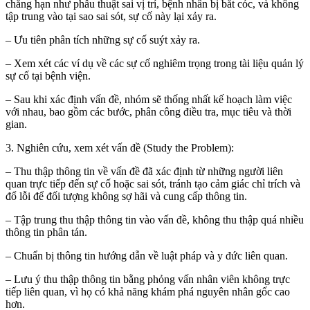
chẳng hạn như phẫu thuật sai vị trí, bệnh nhân bị bắt cóc, và không
tập trung vào tại sao sai sót, sự cố này lại xảy ra.
– Ưu tiên phân tích những sự cố suýt xảy ra.
– Xem xét các ví dụ về các sự cố nghiêm trọng trong tài liệu quản lý
sự cố tại bệnh viện.
– Sau khi xác định vấn đề, nhóm sẽ thống nhất kế hoạch làm việc
với nhau, bao gồm các bước, phân công điều tra, mục tiêu và thời
gian.
3. Nghiên cứu, xem xét vấn đề (Study the Problem):
– Thu thập thông tin về vấn đề đã xác định từ những người liên
quan trực tiếp đến sự cố hoặc sai sót, tránh tạo cảm giác chỉ trích và
đổ lỗi để đối tượng không sợ hãi và cung cấp thông tin.
– Tập trung thu thập thông tin vào vấn đề, không thu thập quá nhiều
thông tin phân tán.
– Chuẩn bị thông tin hướng dẫn về luật pháp và y đức liên quan.
– Lưu ý thu thập thông tin bằng phỏng vấn nhân viên không trực
tiếp liên quan, vì họ có khả năng khám phá nguyên nhân gốc cao
hơn.