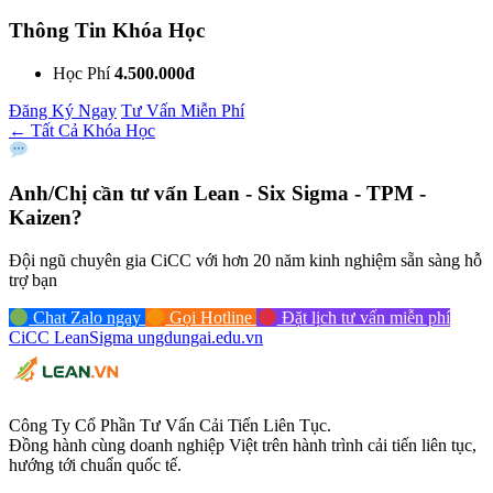
Thông Tin Khóa Học
Học Phí
4.500.000đ
Đăng Ký Ngay
Tư Vấn Miễn Phí
← Tất Cả Khóa Học
Anh/Chị cần tư vấn
Lean - Six Sigma - TPM -
Kaizen?
Đội ngũ chuyên gia CiCC với hơn 20 năm kinh nghiệm sẵn sàng hỗ
trợ bạn
Chat Zalo ngay
Gọi Hotline
Đặt lịch tư vấn miễn phí
CiCC
LeanSigma
ungdungai
.
edu.vn
Công Ty Cổ Phần Tư Vấn Cải Tiến Liên Tục.
Đồng hành cùng doanh nghiệp Việt trên hành trình cải tiến liên tục,
hướng tới chuẩn quốc tế.