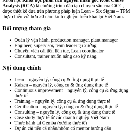
Khóa học
Khóa học phân tích nguyên nhân gốc Root Cause
Analysis (RCA)
là chương trình đào tạo chuyên sâu của CiCC,
được thiết kế dựa trên phương pháp luận Lean – Six Sigma – TPM
thực chiến với hơn 20 năm kinh nghiệm triển khai tại Việt Nam.
Đối tượng tham gia
Quản lý vận hành, production manager, plant manager
Engineer, supervisor, team leader tại xưởng
Chuyên viên cải tiến liên tục, Lean coordinator
Consultant, trainer muốn nâng cao kỹ năng
Nội dung chính
Lean – nguyên lý, công cụ & ứng dụng thực tế
Kaizen – nguyên lý, công cụ & ứng dụng thực tế
Continuous improvement – nguyên lý, công cụ & ứng dụng
thực tế
Training – nguyên lý, công cụ & ứng dụng thực tế
Certification – nguyên lý, công cụ & ứng dụng thực tế
Consulting – nguyên lý, công cụ & ứng dụng thực tế
Case study thực tế từ các doanh nghiệp Việt Nam
Thực hành tại Gemba (xưởng thực tế)
Dự án cải tiến cá nhân/nhóm có mentor hướng dẫn