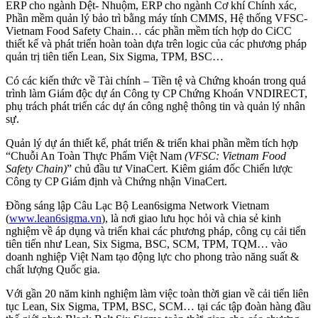
ERP cho ngành Dệt- Nhuộm, ERP cho ngành Cơ khí Chính xác,
Phần mềm quản lý bảo trì bằng máy tính CMMS, Hệ thống VFSC-
Vietnam Food Safety Chain… các phần mềm tích hợp do CiCC
thiết kế và phát triển hoàn toàn dựa trên logic của các phương pháp
quản trị tiên tiến Lean, Six Sigma, TPM, BSC…
Có các kiến thức về Tài chính – Tiền tệ và Chứng khoán trong quá
trình làm Giám độc dự án Công ty CP Chứng Khoán VNDIRECT,
phụ trách phát triển các dự án công nghệ thông tin và quản lý nhân
sự.
Quản lý dự án thiết kế, phát triển & triển khai phần mềm tích hợp
“Chuỗi An Toàn Thực Phẩm Việt Nam
(VFSC: Vietnam Food
Safety Chain)
” chủ đầu tư VinaCert. Kiêm giám đốc Chiến lược
Công ty CP Giám định và Chứng nhận VinaCert.
Đồng sáng lập Câu Lạc Bộ Lean6sigma Network Vietnam
(
www.lean6sigma.vn
), là nơi giao lưu học hỏi và chia sẻ kinh
nghiệm về áp dụng và triển khai các phương pháp, công cụ cải tiến
tiên tiến như Lean, Six Sigma, BSC, SCM, TPM, TQM… vào
doanh nghiệp Việt Nam tạo động lực cho phong trào năng suất &
chất lượng Quốc gia.
Với gần 20 năm kinh nghiệm làm việc toàn thời gian về cải tiến liên
tục Lean, Six Sigma, TPM, BSC, SCM… tại các tập đoàn hàng đầu