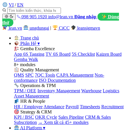
VI
/
EN
098 905 1920
info@lean.vn
Đăng nhập
Dùng
thử
lean.vn
ungdungai
|
CiCC
leansigmavn
Trang chủ
Phân Hệ
▾
Gemba Excellence
App 6S Tagging
TV 6S Board
5S Checklist
Kaizen Board
Gemba Walk
8+ modules
Quality Management
QMS
SPC
7QC Tools
CAPA Management
Non-
conformance
ISO Documentation
Operations & TPM
TPM / OEE
Inventory Management
Warehouse
Logistics
Asset Management
HR & People
HR / Employee
Attendance
Payroll
Timesheets
Recruitment
Strategy & CRM
KPI / BSC
OKR Cycle
Sales Pipeline
CRM & Sales
Subscription
→ Xem tất cả 45+ modules
AI Platform
▾