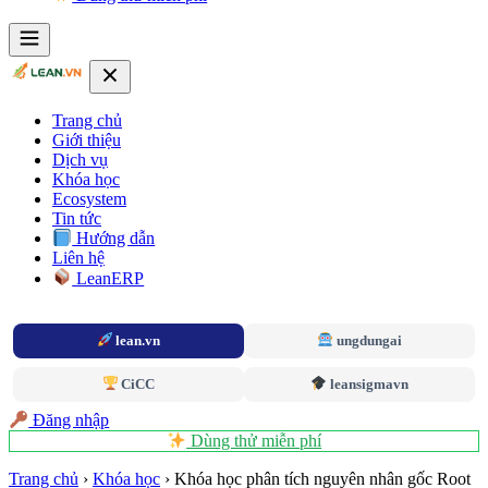
Trang chủ
Giới thiệu
Dịch vụ
Khóa học
Ecosystem
Tin tức
Hướng dẫn
Liên hệ
LeanERP
lean.vn
ungdungai
CiCC
leansigmavn
Đăng nhập
Dùng thử miễn phí
Trang chủ
›
Khóa học
›
Khóa học phân tích nguyên nhân gốc Root