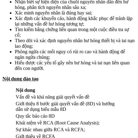
Nhận biết sự hiện diện của chuỗi nguyên nhân dẫn đến hư
hỏng, phân tích nguyên nhân sâu xa;
Xác minh nguyên nhân là đúng hay sai;
Xác định các khuyến cáo, hành động khắc phục để tránh lặp
lại những vấn đề hư hỏng tương tự;
Tìm kiếm bằng chứng liên quan trong một cuộc điều tra sự
cố;
Theo dõi và xác định nguyên nhân hư hỏng thiết bị và tai nạn
lao động;
Phòng ngừa các mối nguy có rủi ro cao và hành động để
ngăn ngừa chúng;
Hiểu được các yếu tố gây nên hư hỏng và tai nạn liên quan
đến con người.
Nội dung đào tạo
Nội dung
Vấn đề và khả năng giải quyết vấn đề
Giới thiệu 8 bước giải quyết vấn đề (8D) và hướng
dẫn sử dụng biểu mẫu 8D
Quy tắc báo cáo 8D
Khái niệm về RCA (Root Cause Analysis);
Sự khác nhau giữa RCA và RCFA;
Giới thiệu về RCFA