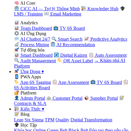
AI Core
CiCC AI — Trợ lý Thông Minh
Knowledge Hub
LMS / Training
Email Marketing
Analytics
Team Dashboard
TV 6S Board
AI Ứng Dụng
AI Chatbot 24/7
Smart Search
Predictive Analytics
Process Mining
AI Recommendation
Tự động hóa
Smart Dashboard
Digital Kaizen
Auto Assessment
Audit Management
QR Asset Label
→ Khám phá AI
Platform
Ứng Dụng
▾
PWA Apps
App 6S Tagging
App Assessment
TV 6S Board
6S Activities Board
Platform
Admin Portal
Customer Portal
Supplier Portal
Contracts & SLA
Kiến Thức
▾
Blog
Lean
Six Sigma
TPM
Quality
Digital Transformation
Học Tập
Khóa học Online
Green Belt
Black Belt
Đào tạo theo yêu cầu