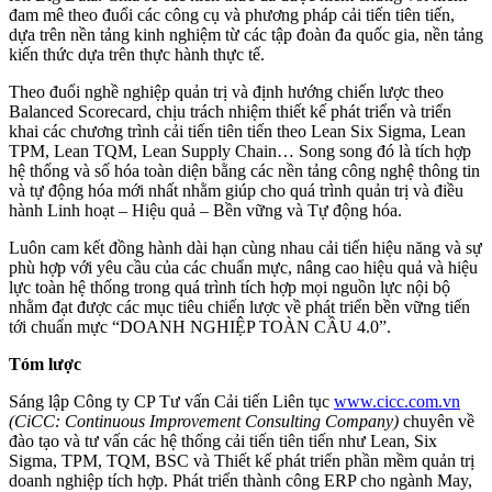
đam mê theo đuổi các công cụ và phương pháp cải tiến tiên tiến,
dựa trên nền tảng kinh nghiệm từ các tập đoàn đa quốc gia, nền tảng
kiến thức dựa trên thực hành thực tế.
Theo đuổi nghề nghiệp quản trị và định hướng chiến lược theo
Balanced Scorecard, chịu trách nhiệm thiết kế phát triển và triển
khai các chương trình cải tiến tiên tiến theo Lean Six Sigma, Lean
TPM, Lean TQM, Lean Supply Chain… Song song đó là tích hợp
hệ thống và số hóa toàn diện bằng các nền tảng công nghệ thông tin
và tự động hóa mới nhất nhằm giúp cho quá trình quản trị và điều
hành Linh hoạt – Hiệu quả – Bền vững và Tự động hóa.
Luôn cam kết đồng hành dài hạn cùng nhau cải tiến hiệu năng và sự
phù hợp với yêu cầu của các chuẩn mực, nâng cao hiệu quả và hiệu
lực toàn hệ thống trong quá trình tích hợp mọi nguồn lực nội bộ
nhằm đạt được các mục tiêu chiến lược về phát triển bền vững tiến
tới chuẩn mực “DOANH NGHIỆP TOÀN CẦU 4.0”.
Tóm lược
Sáng lập Công ty CP Tư vấn Cải tiến Liên tục
www.cicc.com.vn
(CiCC:
Continuous
Improvement
Consulting
Company)
chuyên về
đào tạo và tư vấn các hệ thống cải tiến tiên tiến như Lean, Six
Sigma, TPM, TQM, BSC và Thiết kế phát triển phần mềm quản trị
doanh nghiệp tích hợp. Phát triển thành công ERP cho ngành May,