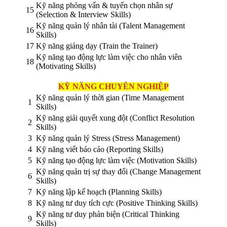
Kỹ năng phỏng vấn & tuyển chọn nhân sự
15
(Selection & Interview Skills)
Kỹ năng quản lý nhân tài (Talent Management
16
Skills)
17
Kỹ năng giảng dạy (Train the Trainer)
Kỹ năng tạo động lực làm việc cho nhân viên
18
(Motivating Skills)
KỸ NĂNG CHUYÊN NGHIỆP
Kỹ năng quản lý thời gian (Time Management
1
Skills)
Kỹ năng giải quyết xung đột (Conflict Resolution
2
Skills)
3
Kỹ năng quản lý Stress (Stress Management)
4
Kỹ năng viết báo cáo (Reporting Skills)
5
Kỹ năng tạo động lực làm việc (Motivation Skills)
Kỹ năng quản trị sự thay đổi (Change Management
6
Skills)
7
Kỹ năng lập kế hoạch (Planning Skills)
8
Kỹ năng tư duy tích cực (Positive Thinking Skills)
Kỹ năng tư duy phản biện (Critical Thinking
9
Skills)