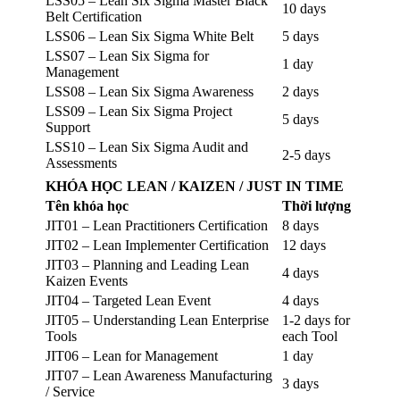
LSS05 – Lean Six Sigma Master Black
10 days
Belt Certification
LSS06 – Lean Six Sigma White Belt
5 days
LSS07 – Lean Six Sigma for
1 day
Management
LSS08 – Lean Six Sigma Awareness
2 days
LSS09 – Lean Six Sigma Project
5 days
Support
LSS10 – Lean Six Sigma Audit and
2-5 days
Assessments
KHÓA HỌC LEAN / KAIZEN / JUST IN TIME
Tên khóa học
Thời lượng
JIT01 – Lean Practitioners Certification
8 days
JIT02 – Lean Implementer Certification
12 days
JIT03 – Planning and Leading Lean
4 days
Kaizen Events
JIT04 – Targeted Lean Event
4 days
JIT05 – Understanding Lean Enterprise
1-2 days for
Tools
each Tool
JIT06 – Lean for Management
1 day
JIT07 – Lean Awareness Manufacturing
3 days
/ Service