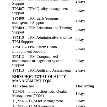
2 days
Support
TPM07 – TPM Quality management
2 days
Support
TPM08 – TPM Early/equipment
2 days
management Support
TPM09 – TPM Education and Training
2 days
Support
TPM10 – TPM Administrative & office
2 days
TPM Support
TPM11 – TPM Safety Health
2 days
Environment Support
TPM12 – TPM Computerized
maintenance management system
2 days
Support
TPM13 – TPM Audit and Assessments
2 days
KHÓA HỌC TOTAL QUALITY
MANAGEMENT TQM
Tên khóa học
Thời lượng
TQM01 – Introduction Total Quality
1 days
Management (TQM)
TQM02 – TQM for Management
2 days
TQM03 – TQM Awareness
2 days