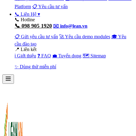
Platform
📋 Yêu cầu tư vấn
📞 Liên Hệ
▾
📞 Hotline
📞 098 905 1920
✉️ info@lean.vn
📋 Gửi yêu cầu tư vấn
🚀 Yêu cầu demo modules
🎓 Yêu
cầu đào tạo
📍 Liên kết
ℹ️ Giới thiệu
❓ FAQ
💼 Tuyển dụng
🗺️ Sitemap
✨ Dùng thử miễn phí