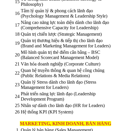
15
Philosophy)
Tâm lý quản lý & phong cách lãnh đạo
16
(Psychology Management & Leadership Style)
Nâng cao năng lực toàn diện dành cho lãnh đạo
17
(Comprehensive Capacity for Leadership)
18
Quản trị chiến lược (Strategic Management)
Quản trị thương hiệu & tiếp thị cho lãnh đạo
19
(Brand and Marketing Management for Leaders)
Mô hình quản trị thẻ điểm cân bằng – BSC
20
(Balanced Scorecard Management Model)
21
Văn hóa doanh nghiệp (Corporate Culture)
Quan hệ truyền thông & quan hệ công chúng
22
(Public Relations & Media Relations)
Quản lý Stress dành cho lãnh đạo (Stress
23
Management for Leaders)
Phát triển năng lực lãnh đạo (Leadership
24
Development Program)
25
Nhân sự dành cho lãnh đạo (HR for Leaders)
26
Hệ thống KPI (KPI System)
MARKETING, KINH DOANH, BÁN HÀNG
1
Quản lý bán hàng (Sales Management)