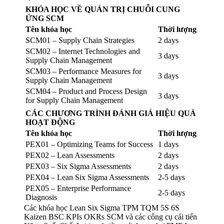
KHÓA HỌC VỀ QUẢN TRỊ CHUỖI CUNG
ỨNG SCM
Tên khóa học
Thời lượng
SCM01 – Supply Chain Strategies
2 days
SCM02 – Internet Technologies and
3 days
Supply Chain Management
SCM03 – Performance Measures for
3 days
Supply Chain Management
SCM04 – Product and Process Design
3 days
for Supply Chain Management
CÁC CHƯƠNG TRÌNH ĐÁNH GIÁ HIỆU QUẢ
HOẠT ĐỘNG
Tên khóa học
Thời lượng
PEX01 – Optimizing Teams for Success
1 days
PEX02 – Lean Assessments
2 days
PEX03 – Six Sigma Assessments
2 days
PEX04 – Lean Six Sigma Assessments
2-5 days
PEX05 – Enterprise Performance
2-5 days
Diagnosis
Các khóa học Lean Six Sigma TPM TQM 5S 6S
Kaizen BSC KPIs OKRs SCM và các công cụ cải tiến