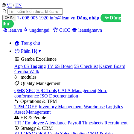
🌐
VI
/
EN
098 905 1920
info@lean.vn
Đăng nhập
✨ Dùng
thử
🚀 lean.vn
🤖 ungdungai
|
🏆 CiCC
🎓 leansigmavn
🏠 Trang chủ
📦 Phân Hệ
▾
🏗️ Gemba Excellence
App 6S Tagging
TV 6S Board
5S Checklist
Kaizen Board
Gemba Walk
8+ modules
📋 Quality Management
QMS
SPC
7QC Tools
CAPA Management
Non-
conformance
ISO Documentation
🔧 Operations & TPM
TPM / OEE
Inventory Management
Warehouse
Logistics
Asset Management
👥 HR & People
HR / Employee
Attendance
Payroll
Timesheets
Recruitment
🎯 Strategy & CRM
KPI / BSC
OKR Cycle
Sales Pipeline
CRM & Sales