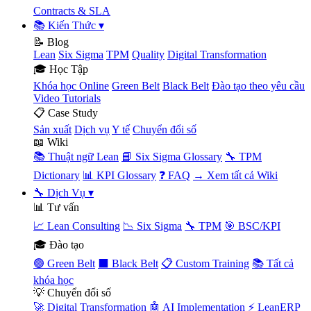
Contracts & SLA
📚 Kiến Thức
▾
📝 Blog
Lean
Six Sigma
TPM
Quality
Digital Transformation
🎓 Học Tập
Khóa học Online
Green Belt
Black Belt
Đào tạo theo yêu cầu
Video Tutorials
📋 Case Study
Sản xuất
Dịch vụ
Y tế
Chuyển đổi số
📖 Wiki
📚 Thuật ngữ Lean
📘 Six Sigma Glossary
🔧 TPM
Dictionary
📊 KPI Glossary
❓ FAQ
→ Xem tất cả Wiki
🔧 Dịch Vụ
▾
📊 Tư vấn
📈 Lean Consulting
📉 Six Sigma
🔧 TPM
🎯 BSC/KPI
🎓 Đào tạo
🟢 Green Belt
⬛ Black Belt
📋 Custom Training
📚 Tất cả
khóa học
💡 Chuyển đổi số
🚀 Digital Transformation
🤖 AI Implementation
⚡ LeanERP