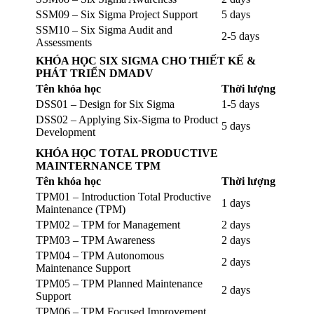
SSM09 – Six Sigma Project Support
5 days
SSM10 – Six Sigma Audit and
2-5 days
Assessments
KHÓA HỌC SIX SIGMA CHO THIẾT KẾ &
PHÁT TRIỂN DMADV
Tên khóa học
Thời lượng
DSS01 – Design for Six Sigma
1-5 days
DSS02 – Applying Six-Sigma to Product
5 days
Development
KHÓA HỌC TOTAL PRODUCTIVE
MAINTERNANCE TPM
Tên khóa học
Thời lượng
TPM01 – Introduction Total Productive
1 days
Maintenance (TPM)
TPM02 – TPM for Management
2 days
TPM03 – TPM Awareness
2 days
TPM04 – TPM Autonomous
2 days
Maintenance Support
TPM05 – TPM Planned Maintenance
2 days
Support
TPM06 – TPM Focused Improvement