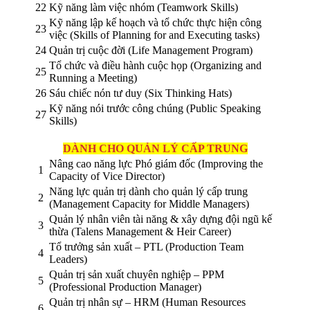
22
Kỹ năng làm việc nhóm (Teamwork Skills)
Kỹ năng lập kế hoạch và tổ chức thực hiện công
23
việc (Skills of Planning for and Executing tasks)
24
Quản trị cuộc đời (Life Management Program)
Tổ chức và điều hành cuộc họp (Organizing and
25
Running a Meeting)
26
Sáu chiếc nón tư duy (Six Thinking Hats)
Kỹ năng nói trước công chúng (Public Speaking
27
Skills)
DÀNH CHO QUẢN LÝ CẤP TRUNG
Nâng cao năng lực Phó giám đốc (Improving the
1
Capacity of Vice Director)
Năng lực quản trị dành cho quản lý cấp trung
2
(Management Capacity for Middle Managers)
Quản lý nhân viên tài năng & xây dựng đội ngũ kế
3
thừa (Talens Management & Heir Career)
Tổ trưởng sản xuất – PTL (Production Team
4
Leaders)
Quản trị sản xuất chuyên nghiệp – PPM
5
(Professional Production Manager)
Quản trị nhân sự – HRM (Human Resources
6