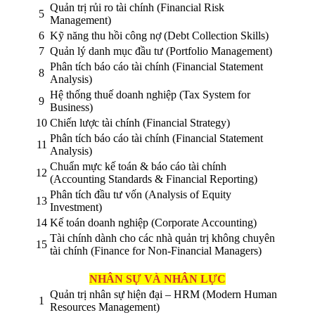
Quản trị rủi ro tài chính (Financial Risk
5
Management)
6
Kỹ năng thu hồi công nợ (Debt Collection Skills)
7
Quản lý danh mục đầu tư (Portfolio Management)
Phân tích báo cáo tài chính (Financial Statement
8
Analysis)
Hệ thống thuế doanh nghiệp (Tax System for
9
Business)
10
Chiến lược tài chính (Financial Strategy)
Phân tích báo cáo tài chính (Financial Statement
11
Analysis)
Chuẩn mực kế toán & báo cáo tài chính
12
(Accounting Standards & Financial Reporting)
Phân tích đầu tư vốn (Analysis of Equity
13
Investment)
14
Kế toán doanh nghiệp (Corporate Accounting)
Tài chính dành cho các nhà quản trị không chuyên
15
tài chính (Finance for Non-Financial Managers)
NHÂN SỰ VÀ NHÂN LỰC
Quản trị nhân sự hiện đại – HRM (Modern Human
1
Resources Management)