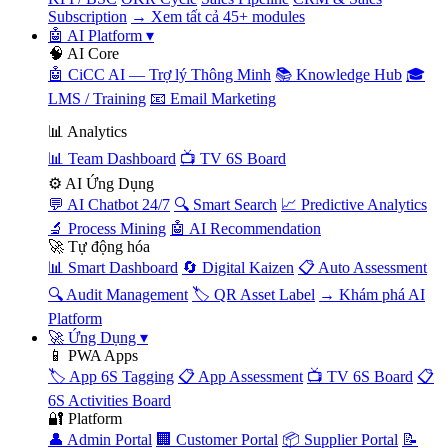
Subscription
→ Xem tất cả 45+ modules
🤖 AI Platform
▾
🧠 AI Core
🤖 CiCC AI — Trợ lý Thông Minh
📚 Knowledge Hub
🎓
LMS / Training
📧 Email Marketing
📊 Analytics
📊 Team Dashboard
📺 TV 6S Board
⚙️ AI Ứng Dụng
💬 AI Chatbot 24/7
🔍 Smart Search
📈 Predictive Analytics
🔬 Process Mining
🤖 AI Recommendation
🚀 Tự động hóa
📊 Smart Dashboard
🔄 Digital Kaizen
📋 Auto Assessment
🔍 Audit Management
🏷️ QR Asset Label
→ Khám phá AI
Platform
🚀 Ứng Dụng
▾
📱 PWA Apps
🏷️ App 6S Tagging
📋 App Assessment
📺 TV 6S Board
📋
6S Activities Board
🔐 Platform
👤 Admin Portal
🏢 Customer Portal
📦 Supplier Portal
📝