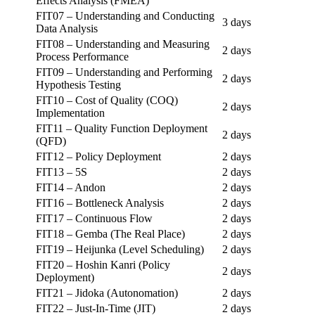
Effects Analysis (FMEA)
FIT07 – Understanding and Conducting
3 days
Data Analysis
FIT08 – Understanding and Measuring
2 days
Process Performance
FIT09 – Understanding and Performing
2 days
Hypothesis Testing
FIT10 – Cost of Quality (COQ)
2 days
Implementation
FIT11 – Quality Function Deployment
2 days
(QFD)
FIT12 – Policy Deployment
2 days
FIT13 – 5S
2 days
FIT14 – Andon
2 days
FIT16 – Bottleneck Analysis
2 days
FIT17 – Continuous Flow
2 days
FIT18 – Gemba (The Real Place)
2 days
FIT19 – Heijunka (Level Scheduling)
2 days
FIT20 – Hoshin Kanri (Policy
2 days
Deployment)
FIT21 – Jidoka (Autonomation)
2 days
FIT22 – Just-In-Time (JIT)
2 days