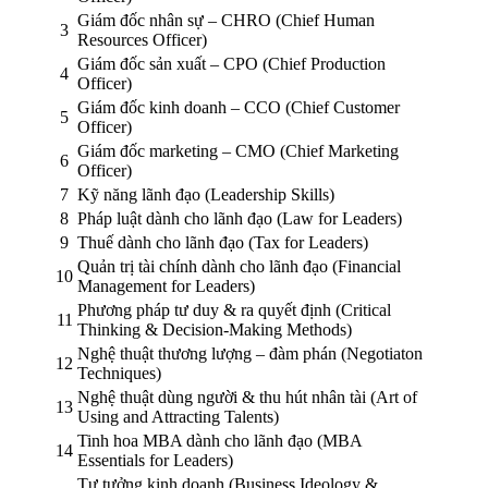
Giám đốc nhân sự – CHRO (Chief Human
3
Resources Officer)
Giám đốc sản xuất – CPO (Chief Production
4
Officer)
Giám đốc kinh doanh – CCO (Chief Customer
5
Officer)
Giám đốc marketing – CMO (Chief Marketing
6
Officer)
7
Kỹ năng lãnh đạo (Leadership Skills)
8
Pháp luật dành cho lãnh đạo (Law for Leaders)
9
Thuế dành cho lãnh đạo (Tax for Leaders)
Quản trị tài chính dành cho lãnh đạo (Financial
10
Management for Leaders)
Phương pháp tư duy & ra quyết định (Critical
11
Thinking & Decision-Making Methods)
Nghệ thuật thương lượng – đàm phán (Negotiaton
12
Techniques)
Nghệ thuật dùng người & thu hút nhân tài (Art of
13
Using and Attracting Talents)
Tinh hoa MBA dành cho lãnh đạo (MBA
14
Essentials for Leaders)
Tư tưởng kinh doanh (Business Ideology &