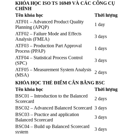
KHÓA HỌC ISO TS 16949 VÀ CÁC CÔNG CỤ
CHÍNH
Tên khóa học
Thời lượng
ATF01 – Advanced Product Quality
1 day
Planning (APQP)
ATF02 – Failure Mode and Effects
3 days
Analysis (FMEA)
ATF03 – Production Part Approval
1 days
Process (PPAP)
ATF04 – Statistical Process Control
3 days
(SPC)
ATF05 – Measurement System Analysis
2 days
(MSA)
KHÓA HỌC THẺ ĐIỂM CÂN BẰNG BSC
Tên khóa học
Thời lượng
BSC01 – Introduction to the Balanced
2 days
Scorecard
BSC02 – Advanced Balanced Scorecard
3 days
BSC03 – Practice and application
3 days
Balanced Scorecard
BSC04 – Build up Balanced Scorecard
3 days
system