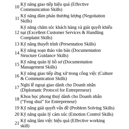
Kỹ năng giao tiếp hiệu quả (Effective
10
Communication Skills)
Kỹ năng đàm phán thương lượng (Negotiation
11
Skills)
Kỹ năng chăm sóc khách hàng và giải quyết khiếu
12
nại (Excellent Customer Services & Handling
Complaint Skills)
13
Kỹ năng thuyết trình (Presentation Skills)
Kỹ năng soạn thảo văn bản (Documentation
14
Structure Guidance Skills)
Kỹ năng quản lý hồ sơ (Documentation
15
Management Skills)
Kỹ năng giao tiếp ứng xử trong công việc (Culture
16
& Communication Skills)
Nghi lễ ngoại giao dành cho Doanh nhân
17
(Diplomatic Protocol for Entrepreneur)
Khoa học phong thuỷ dành cho Doanh nhân
18
(“Feng shui” for Entrepreneur)
19
Kỹ năng giải quyết vấn đề (Problem Solving Skills)
20
Kỹ năng quản lý cảm xúc (Emotion Control Skills)
Kỹ năng làm việc hiệu quả (Effective working
21
skill)