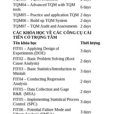
TQM04 – Advanced TQM with TQM
6 days
tools
TQM05 – Practice and application TQM
2 days
TQM06 – Build up TQM System
2 days
TQM07 – TQM Audit and Assessments
2 days
CÁC KHÓA HỌC VỀ CÁC CÔNG CỤ CẢI
TIẾN CÓ TRỌNG TÂM
Tên khóa học
Thời lượng
FIT01 – Applying Design of
3 days
Experiments (DOE)
FIT02 – Basic Problem Solving (Root
2 days
Cause Analysis)
FIT03 – Basic Statistics/Introduction to
3 days
Minitab
FIT04 – Conducting Regression
2 days
Analysis
FIT05 – Data Collection and Gage
2 days
R&R (MSA)
FIT05 – Implementing Statistical Process
3 days
Control (SPC)
FIT06 – Potential Failure Mode and
3 days