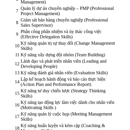
Management)
Quản lý dự án chuyên nghiệp – PMP (Professional
7
Project Management)
Giám sát bán hàng chuyên nghiệp (Professional
8
Sales Supervisor)
Phân công phân nhiệm và ủy thác công việc
9
(Effective Delegation Skills)
Kỹ năng quản trị sự thay đổi (Change Management
10
Skills)
11
Kỹ năng xây dựng đội nhóm (Team Building)
Lãnh đạo và phát triển nhân viên (Leading and
12
Developing People)
13
Kỹ năng đánh giá nhân viên (Evaluation Skills)
Lập kế hoạch hành động và báo cáo thực hiện
14
(Action Plan and Performance Report)
Kỹ năng tư duy chiến lược (Strategy Thinking
15
Skills)
Kỹ năng tạo động lực làm việc dành cho nhân viên
16
(Motivating Skills )
Kỹ năng quản lý cuộc họp (Meeting Management
17
Skills)
Kỹ năng huấn luyện và kèm cặp (Coaching &
18