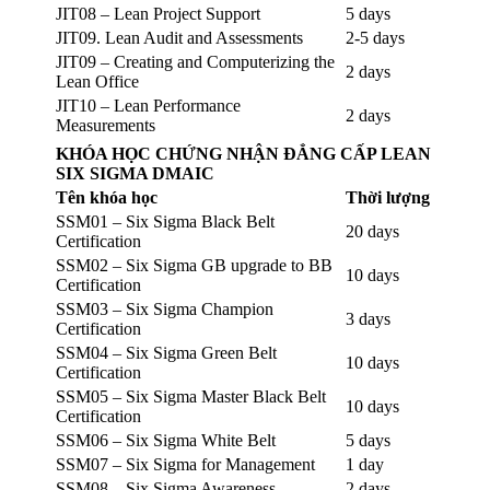
JIT08 – Lean Project Support
5 days
JIT09. Lean Audit and Assessments
2-5 days
JIT09 – Creating and Computerizing the
2 days
Lean Office
JIT10 – Lean Performance
2 days
Measurements
KHÓA HỌC CHỨNG NHẬN ĐẲNG CẤP LEAN
SIX SIGMA DMAIC
Tên khóa học
Thời lượng
SSM01 – Six Sigma Black Belt
20 days
Certification
SSM02 – Six Sigma GB upgrade to BB
10 days
Certification
SSM03 – Six Sigma Champion
3 days
Certification
SSM04 – Six Sigma Green Belt
10 days
Certification
SSM05 – Six Sigma Master Black Belt
10 days
Certification
SSM06 – Six Sigma White Belt
5 days
SSM07 – Six Sigma for Management
1 day
SSM08 – Six Sigma Awareness
2 days