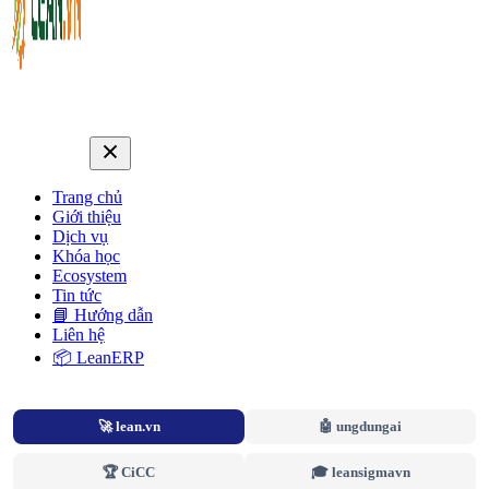
Trang chủ
Giới thiệu
Dịch vụ
Khóa học
Ecosystem
Tin tức
📘 Hướng dẫn
Liên hệ
📦 LeanERP
🚀 lean.vn
🤖 ungdungai
🏆 CiCC
🎓 leansigmavn