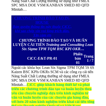
Năng Suất Chất Lượng thường sử dụng như FMEA
SPC MSA DOE VSM KANBAN SMED 8D QFD
Minitab…
CHƯƠNG TRÌNH ĐÀO TẠO IN-
HOUS
E
Bản quyền thông tin này thuộc CiCC,
khi sao chép xin vui lòng trích dẫn.
Xin cảm ơn
CHƯƠNG TRÌNH ĐÀO TẠO VÀ HUẤN
LUYỆN CẢI TIẾN
Training and Consulting Lean
Six Sigma TPM TQM BSC KPI OKR…
Phiên
Trang
CiCC-E&T-PR-01
bản
1 / 7
01
Ngoài các khóa học Lean Six Sigma TPM TQM 5S 6S
Kaizen BSC KPIs OKRs SCM và các công cụ cải tiến
Năng Suất Chất Lượng thường sử dụng như FMEA
SPC MSA DOE VSM KANBAN SMED 8D QFD
Minitab…
CiCC giúp khách hàng thiết kế và phát
triển các chương trình đào tạo và huấn luyện theo
yêu cầu chuyên nghiệp dựa trên kinh nghiệm tư
vấn và huấn luyện của các chuyên gia hàng đầu,
với hơn 20 năm kinh nghiệm triển khai cải tiến tổng
thể các Doanh nghiệp Quốc tế và Việt Nam.