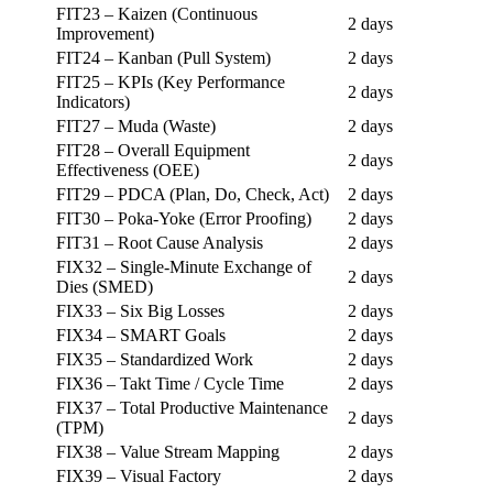
FIT23 – Kaizen (Continuous
2 days
Improvement)
FIT24 – Kanban (Pull System)
2 days
FIT25 – KPIs (Key Performance
2 days
Indicators)
FIT27 – Muda (Waste)
2 days
FIT28 – Overall Equipment
2 days
Effectiveness (OEE)
FIT29 – PDCA (Plan, Do, Check, Act)
2 days
FIT30 – Poka-Yoke (Error Proofing)
2 days
FIT31 – Root Cause Analysis
2 days
FIX32 – Single-Minute Exchange of
2 days
Dies (SMED)
FIX33 – Six Big Losses
2 days
FIX34 – SMART Goals
2 days
FIX35 – Standardized Work
2 days
FIX36 – Takt Time / Cycle Time
2 days
FIX37 – Total Productive Maintenance
2 days
(TPM)
FIX38 – Value Stream Mapping
2 days
FIX39 – Visual Factory
2 days