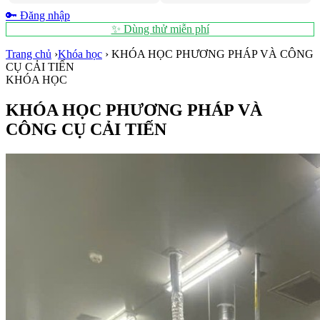
🔑 Đăng nhập
✨ Dùng thử miễn phí
Trang chủ
›
Khóa học
›
KHÓA HỌC PHƯƠNG PHÁP VÀ CÔNG
CỤ CẢI TIẾN
KHÓA HỌC
KHÓA HỌC PHƯƠNG PHÁP VÀ
CÔNG CỤ CẢI TIẾN