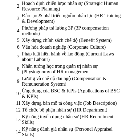
Hoạch định chiến lược nhân sự (Strategic Human
2
Resource Planning)
Đào tạo & phát triển nguồn nhân lực (HR Training
3
& Development)
Phương pháp trả lương 3P (3P compensation
4
methods)
5
Xây dựng chính sách chế độ (Benefit System)
6
Văn hóa doanh nghiệp (Corporate Culture)
Pháp luật hiện hành về lao động (Current Laws
7
about Labour)
Nhân tướng học trong quản trị nhân sự
8
(Physiognomy of HR management
Lương và chế độ đãi ngộ (Compensation &
9
Remuneration System)
Ứng dụng của BSC & KPIs (Applications of BSC
10
& KPIs)
11
Xây dựng bản mô tả công việc (Job Description)
12
Tổ chức bộ phận nhân sự (HR Department)
Kỹ năng tuyển dụng nhân sự (HR Recruitment
13
Skills)
Kỹ năng đánh giá nhân sự (Personel Appraisal
14
Skills)