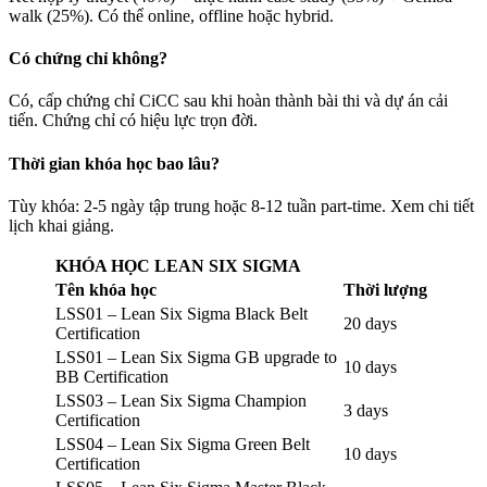
walk (25%). Có thể online, offline hoặc hybrid.
Có chứng chỉ không?
Có, cấp chứng chỉ CiCC sau khi hoàn thành bài thi và dự án cải
tiến. Chứng chỉ có hiệu lực trọn đời.
Thời gian khóa học bao lâu?
Tùy khóa: 2-5 ngày tập trung hoặc 8-12 tuần part-time. Xem chi tiết
lịch khai giảng.
KHÓA HỌC LEAN SIX SIGMA
Tên khóa học
Thời lượng
LSS01 – Lean Six Sigma Black Belt
20 days
Certification
LSS01 – Lean Six Sigma GB upgrade to
10 days
BB Certification
LSS03 – Lean Six Sigma Champion
3 days
Certification
LSS04 – Lean Six Sigma Green Belt
10 days
Certification