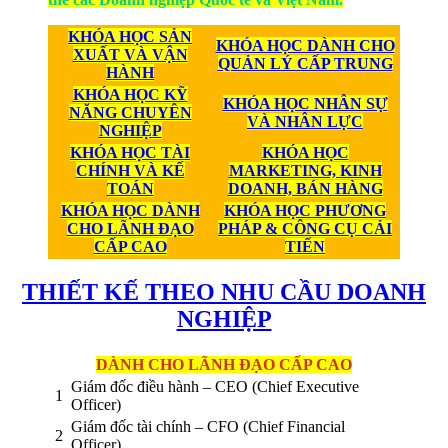
KHÓA HỌC SẢN
KHÓA HỌC DÀNH CHO
XUẤT VÀ VẬN
QUẢN LÝ CẤP TRUNG
HÀNH
KHÓA HỌC KỸ
KHÓA HỌC NHÂN SỰ
NĂNG CHUYÊN
VÀ NHÂN LỰC
NGHIỆP
KHÓA HỌC TÀI
KHÓA HỌC
CHÍNH VÀ KẾ
MARKETING, KINH
TOÁN
DOANH, BÁN HÀNG
KHÓA HỌC DÀNH
KHÓA HỌC PHƯƠNG
CHO LÃNH ĐẠO
PHÁP & CÔNG CỤ CẢI
CẤP CAO
TIẾN
THIẾT KẾ THEO NHU CẦU DOANH
NGHIỆP
DÀNH CHO LÃNH ĐẠO CẤP CAO
Giám đốc điều hành – CEO (Chief Executive
1
Officer)
Giám đốc tài chính – CFO (Chief Financial
2
Officer)