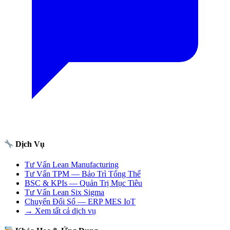
Dịch Vụ
Tư Vấn Lean Manufacturing
Tư Vấn TPM — Bảo Trì Tổng Thể
BSC & KPIs — Quản Trị Mục Tiêu
Tư Vấn Lean Six Sigma
Chuyển Đổi Số — ERP MES IoT
→ Xem tất cả dịch vụ