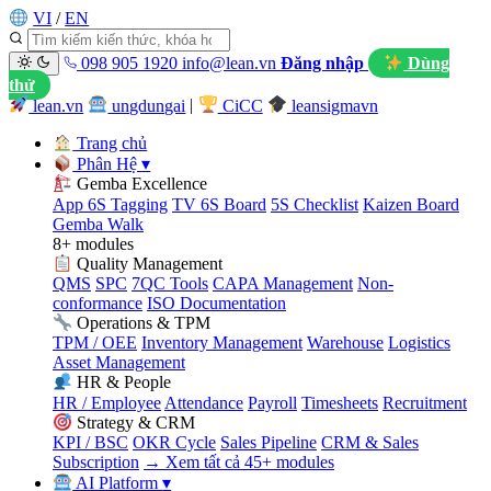
VI
/
EN
098 905 1920
info@lean.vn
Đăng nhập
Dùng
thử
lean.vn
ungdungai
|
CiCC
leansigmavn
Trang chủ
Phân Hệ
▾
Gemba Excellence
App 6S Tagging
TV 6S Board
5S Checklist
Kaizen Board
Gemba Walk
8+ modules
Quality Management
QMS
SPC
7QC Tools
CAPA Management
Non-
conformance
ISO Documentation
Operations & TPM
TPM / OEE
Inventory Management
Warehouse
Logistics
Asset Management
HR & People
HR / Employee
Attendance
Payroll
Timesheets
Recruitment
Strategy & CRM
KPI / BSC
OKR Cycle
Sales Pipeline
CRM & Sales
Subscription
→ Xem tất cả 45+ modules
AI Platform
▾