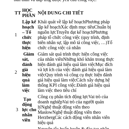
HỌC
TT
NỘI DUNG CHI TIẾT
PHẦN
Lập kế
Khái quát về lập kế hoạchPhương pháp
hoạch
lập kế hoạchXác định mục tiêuChuẩn bị
– Tổ
nguồn lựcTruyền đạt kế hoạchPhương
1
chức
pháp tổ chức công việc (quy trình, định
thực
biên nhân sự, lập mô tả công việc, …)Tổ
hiện
chức công việc cá nhân
Giám
Giám sát quá trình thực hiện công việc
sát,
của nhân viênNhững khó khăn trong thực
đánh
hiện đánh giá hiệu quả làm việcMục đích
giá
và lợi ích của việc đánh giá hiệu quả làm
2
hiệu
việcQuy trình và công cụ thực hiện đánh
quả
giá hiệu quả làm việcCách xây dựng hệ
làm
thống KPI công việc.Đánh giá hiệu quả
việc
làm việc theo tiêu chí
Công cụ phân tích động lựcVai trò của
­Tạo
doanh nghiệpVai trò của người quản
động
lýNghệ thuật động viên theo
3
lực cho
MaslowNghệ thuật động viên theo
nhân
HerzbergCác cách động viên nhân viên
viên
hiệu quả
Nguyên tắc huấn luyện & đào tạo nhân