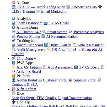
AI Core
CiCC AI — Trợ lý Thông Minh
Knowledge Hub
LMS / Training
Email Marketing
Analytics
Team Dashboard
TV 6S Board
AI Ứng Dụng
AI Chatbot 24/7
Smart Search
Predictive Analytics
Process Mining
AI Recommendation
Tự động hóa
Smart Dashboard
Digital Kaizen
Auto Assessment
Audit Management
QR Asset Label
→ Khám phá AI
Platform
Ứng Dụng
▾
PWA Apps
App 6S Tagging
App Assessment
TV 6S Board
6S Activities Board
Platform
Admin Portal
Customer Portal
Supplier Portal
Contracts & SLA
Kiến Thức
▾
Blog
Lean
Six Sigma
TPM
Quality
Digital Transformation
Học Tập
Khóa học Online
Green Belt
Black Belt
Đào tạo theo yêu cầu