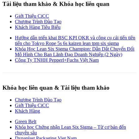
Tài liệu tham khảo & Khóa học liên quan
Giới Thiệu CiCC
Chương Trình Đào Tạo
Khách Hàng Tiêu Biểu
Hướng dẫn triển khai BSC KPI OKR và công cụ cải tiến tiên
tiến cho Tokyo Rope 5s 6s kaizen lean tpm six sigma
Khóa Học Lean Six Sigma Champion: Dẫn Dắt Chuyển Đổi
Mô Hình Cho Ban Lãnh Đạo Doanh Nghiệp (2 Ngày)
Công Ty TNHH Pepperl+Fuchs Việt Nam
Khóa học liên quan & Tài liệu tham khảo
Chương Trình Đào Tạo
Giới Thiệu CiCC
Khách Hàng
Green Belt
Khóa học Chứng nhận Lean Six Sigma – Từ cơ bản đến
chuyên sâu
Dynaplast Packaging Viet Nam