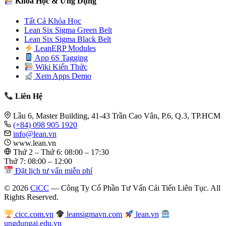
Khóa Học & Ứng Dụng
Tất Cả Khóa Học
Lean Six Sigma Green Belt
Lean Six Sigma Black Belt
LeanERP Modules
App 6S Tagging
Wiki Kiến Thức
Xem Apps Demo
Liên Hệ
Lầu 6, Master Building, 41-43 Trần Cao Vân, P.6, Q.3, TP.HCM
(+84) 098 905 1920
info@lean.vn
www.lean.vn
Thứ 2 – Thứ 6: 08:00 – 17:30
Thứ 7: 08:00 – 12:00
Đặt lịch tư vấn miễn phí
© 2026
CiCC
— Công Ty Cổ Phần Tư Vấn Cải Tiến Liên Tục. All
Rights Reserved.
cicc.com.vn
leansigmavn.com
lean.vn
ungdungai.edu.vn