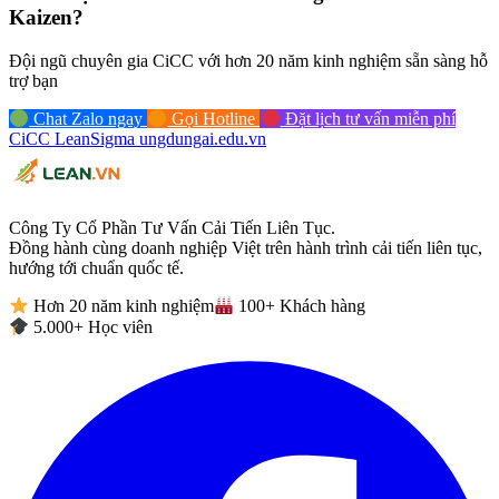
Kaizen?
Đội ngũ chuyên gia CiCC với hơn 20 năm kinh nghiệm sẵn sàng hỗ
trợ bạn
Chat Zalo ngay
Gọi Hotline
Đặt lịch tư vấn miễn phí
CiCC
LeanSigma
ungdungai
.
edu.vn
Công Ty Cổ Phần Tư Vấn Cải Tiến Liên Tục.
Đồng hành cùng doanh nghiệp Việt trên hành trình cải tiến liên tục,
hướng tới chuẩn quốc tế.
Hơn 20 năm kinh nghiệm
100+ Khách hàng
5.000+ Học viên