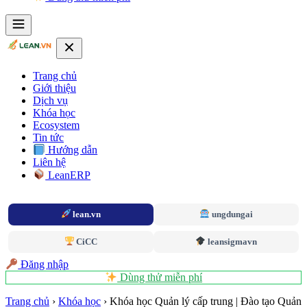
Trang chủ
Giới thiệu
Dịch vụ
Khóa học
Ecosystem
Tin tức
Hướng dẫn
Liên hệ
LeanERP
lean.vn
ungdungai
CiCC
leansigmavn
Đăng nhập
Dùng thử miễn phí
Trang chủ
›
Khóa học
›
Khóa học Quản lý cấp trung | Đào tạo Quản