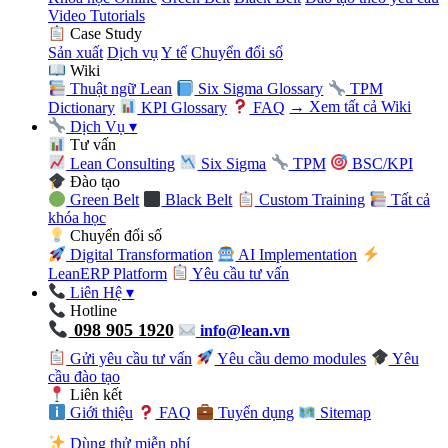
Video Tutorials
Case Study
Sản xuất
Dịch vụ
Y tế
Chuyển đổi số
Wiki
Thuật ngữ Lean
Six Sigma Glossary
TPM
Dictionary
KPI Glossary
FAQ
→ Xem tất cả Wiki
Dịch Vụ
▾
Tư vấn
Lean Consulting
Six Sigma
TPM
BSC/KPI
Đào tạo
Green Belt
Black Belt
Custom Training
Tất cả
khóa học
Chuyển đổi số
Digital Transformation
AI Implementation
LeanERP Platform
Yêu cầu tư vấn
Liên Hệ
▾
Hotline
098 905 1920
info@lean.vn
Gửi yêu cầu tư vấn
Yêu cầu demo modules
Yêu
cầu đào tạo
Liên kết
Giới thiệu
FAQ
Tuyển dụng
Sitemap
Dùng thử miễn phí