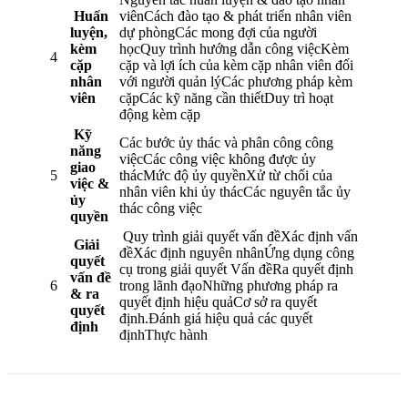
Huấn
viênCách đào tạo & phát triển nhân viên
luyện,
dự phòngCác mong đợi của người
kèm
họcQuy trình hướng dẫn công việcKèm
4
cặp
cặp và lợi ích của kèm cặp nhân viên đối
nhân
với người quản lýCác phương pháp kèm
viên
cặpCác kỹ năng cần thiếtDuy trì hoạt
động kèm cặp
Kỹ
Các bước ủy thác và phân công công
năng
việcCác công việc không được ủy
giao
5
thácMức độ ủy quyềnXử từ chối của
việc &
nhân viên khi ủy thácCác nguyên tắc ủy
ủy
thác công việc
quyền
Quy trình giải quyết vấn đềXác định vấn
Giải
đềXác định nguyên nhânỨng dụng công
quyết
cụ trong giải quyết Vấn đềRa quyết định
vấn đề
6
trong lãnh đạoNhững phương pháp ra
& ra
quyết định hiệu quảCơ sở ra quyết
quyết
định.Đánh giá hiệu quả các quyết
định
địnhThực hành