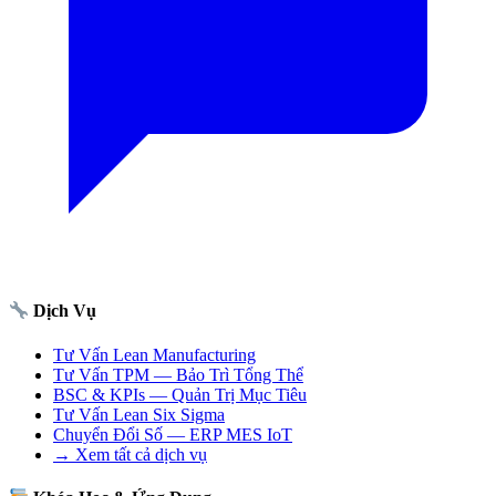
Dịch Vụ
Tư Vấn Lean Manufacturing
Tư Vấn TPM — Bảo Trì Tổng Thể
BSC & KPIs — Quản Trị Mục Tiêu
Tư Vấn Lean Six Sigma
Chuyển Đổi Số — ERP MES IoT
→ Xem tất cả dịch vụ