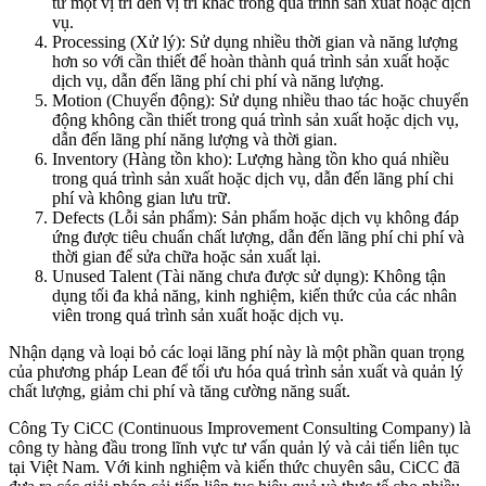
từ một vị trí đến vị trí khác trong quá trình sản xuất hoặc dịch
vụ.
Processing (Xử lý): Sử dụng nhiều thời gian và năng lượng
hơn so với cần thiết để hoàn thành quá trình sản xuất hoặc
dịch vụ, dẫn đến lãng phí chi phí và năng lượng.
Motion (Chuyển động): Sử dụng nhiều thao tác hoặc chuyển
động không cần thiết trong quá trình sản xuất hoặc dịch vụ,
dẫn đến lãng phí năng lượng và thời gian.
Inventory (Hàng tồn kho): Lượng hàng tồn kho quá nhiều
trong quá trình sản xuất hoặc dịch vụ, dẫn đến lãng phí chi
phí và không gian lưu trữ.
Defects (Lỗi sản phẩm): Sản phẩm hoặc dịch vụ không đáp
ứng được tiêu chuẩn chất lượng, dẫn đến lãng phí chi phí và
thời gian để sửa chữa hoặc sản xuất lại.
Unused Talent (Tài năng chưa được sử dụng): Không tận
dụng tối đa khả năng, kinh nghiệm, kiến thức của các nhân
viên trong quá trình sản xuất hoặc dịch vụ.
Nhận dạng và loại bỏ các loại lãng phí này là một phần quan trọng
của phương pháp Lean để tối ưu hóa quá trình sản xuất và quản lý
chất lượng, giảm chi phí và tăng cường năng suất.
Công Ty CiCC (Continuous Improvement Consulting Company) là
công ty hàng đầu trong lĩnh vực tư vấn quản lý và cải tiến liên tục
tại Việt Nam. Với kinh nghiệm và kiến thức chuyên sâu, CiCC đã