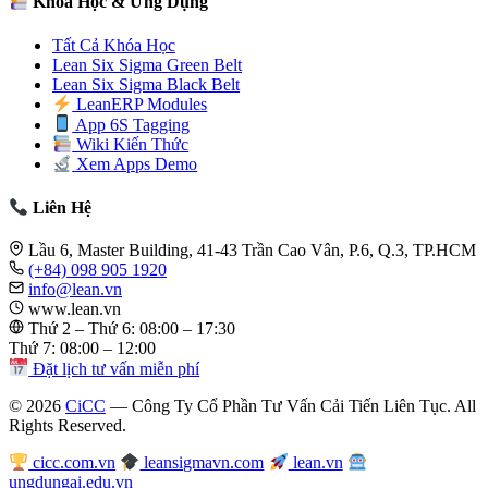
Khóa Học & Ứng Dụng
Tất Cả Khóa Học
Lean Six Sigma Green Belt
Lean Six Sigma Black Belt
LeanERP Modules
App 6S Tagging
Wiki Kiến Thức
Xem Apps Demo
Liên Hệ
Lầu 6, Master Building, 41-43 Trần Cao Vân, P.6, Q.3, TP.HCM
(+84) 098 905 1920
info@lean.vn
www.lean.vn
Thứ 2 – Thứ 6: 08:00 – 17:30
Thứ 7: 08:00 – 12:00
Đặt lịch tư vấn miễn phí
© 2026
CiCC
— Công Ty Cổ Phần Tư Vấn Cải Tiến Liên Tục. All
Rights Reserved.
cicc.com.vn
leansigmavn.com
lean.vn
ungdungai.edu.vn