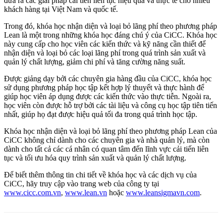
đưa ra các giải pháp cải tiến liên tục hiệu quả và thực tế cho nhiều
khách hàng tại Việt Nam và quốc tế.
Trong đó, khóa học nhận diện và loại bỏ lãng phí theo phương pháp
Lean là một trong những khóa học đáng chú ý của CiCC. Khóa học
này cung cấp cho học viên các kiến thức và kỹ năng cần thiết để
nhận diện và loại bỏ các loại lãng phí trong quá trình sản xuất và
quản lý chất lượng, giảm chi phí và tăng cường năng suất.
Được giảng dạy bởi các chuyên gia hàng đầu của CiCC, khóa học
sử dụng phương pháp học tập kết hợp lý thuyết và thực hành để
giúp học viên áp dụng được các kiến thức vào thực tiễn. Ngoài ra,
học viên còn được hỗ trợ bởi các tài liệu và công cụ học tập tiên tiến
nhất, giúp họ đạt được hiệu quả tối đa trong quá trình học tập.
Khóa học nhận diện và loại bỏ lãng phí theo phương pháp Lean của
CiCC không chỉ dành cho các chuyên gia và nhà quản lý, mà còn
dành cho tất cả các cá nhân có quan tâm đến lĩnh vực cải tiến liên
tục và tối ưu hóa quy trình sản xuất và quản lý chất lượng.
Để biết thêm thông tin chi tiết về khóa học và các dịch vụ của
CiCC, hãy truy cập vào trang web của công ty tại
www.cicc.com.vn
,
www.lean.vn
hoặc
www.leansigmavn.com
.