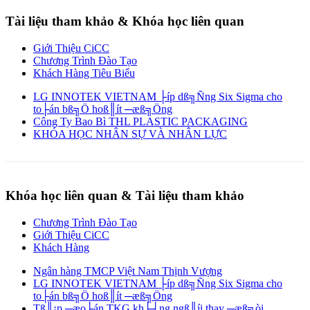
Tài liệu tham khảo & Khóa học liên quan
Giới Thiệu CiCC
Chương Trình Đào Tạo
Khách Hàng Tiêu Biểu
LG INNOTEK VIETNAM ├íp dß╗Ñng Six Sigma cho
to├án bß╗Ö hoß║ít ─æß╗Öng
Công Ty Bao Bì THL PLASTIC PACKAGING
KHÓA HỌC NHÂN SỰ VÀ NHÂN LỰC
Khóa học liên quan & Tài liệu tham khảo
Chương Trình Đào Tạo
Giới Thiệu CiCC
Khách Hàng
Ngân hàng TMCP Việt Nam Thịnh Vượng
LG INNOTEK VIETNAM ├íp dß╗Ñng Six Sigma cho
to├án bß╗Ö hoß║ít ─æß╗Öng
Tß║¡p ─æo├án TKG kh├┤ng ngß║íi thay ─æß╗òi