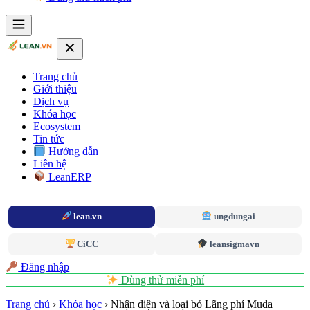
Trang chủ
Giới thiệu
Dịch vụ
Khóa học
Ecosystem
Tin tức
Hướng dẫn
Liên hệ
LeanERP
lean.vn
ungdungai
CiCC
leansigmavn
Đăng nhập
Dùng thử miễn phí
Trang chủ
›
Khóa học
›
Nhận diện và loại bỏ Lãng phí Muda