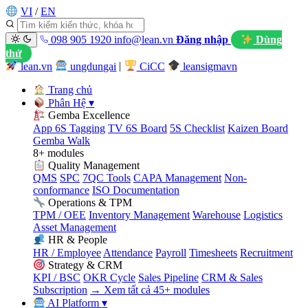
VI
/
EN
098 905 1920
info@lean.vn
Đăng nhập
Dùng
thử
lean.vn
ungdungai
|
CiCC
leansigmavn
Trang chủ
Phân Hệ
▾
Gemba Excellence
App 6S Tagging
TV 6S Board
5S Checklist
Kaizen Board
Gemba Walk
8+ modules
Quality Management
QMS
SPC
7QC Tools
CAPA Management
Non-
conformance
ISO Documentation
Operations & TPM
TPM / OEE
Inventory Management
Warehouse
Logistics
Asset Management
HR & People
HR / Employee
Attendance
Payroll
Timesheets
Recruitment
Strategy & CRM
KPI / BSC
OKR Cycle
Sales Pipeline
CRM & Sales
Subscription
→ Xem tất cả 45+ modules
AI Platform
▾