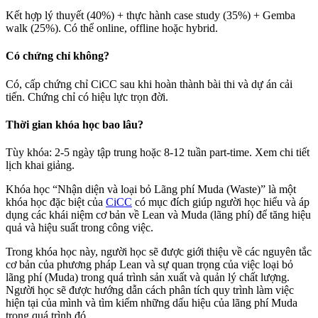
Kết hợp lý thuyết (40%) + thực hành case study (35%) + Gemba
walk (25%). Có thể online, offline hoặc hybrid.
Có chứng chỉ không?
Có, cấp chứng chỉ CiCC sau khi hoàn thành bài thi và dự án cải
tiến. Chứng chỉ có hiệu lực trọn đời.
Thời gian khóa học bao lâu?
Tùy khóa: 2-5 ngày tập trung hoặc 8-12 tuần part-time. Xem chi tiết
lịch khai giảng.
Khóa học “Nhận diện và loại bỏ Lãng phí Muda (Waste)” là một
khóa học đặc biệt của
CiCC
có mục đích giúp người học hiểu và áp
dụng các khái niệm cơ bản về Lean và Muda (lãng phí) để tăng hiệu
quả và hiệu suất trong công việc.
Trong khóa học này, người học sẽ được giới thiệu về các nguyên tắc
cơ bản của phương pháp Lean và sự quan trọng của việc loại bỏ
lãng phí (Muda) trong quá trình sản xuất và quản lý chất lượng.
Người học sẽ được hướng dẫn cách phân tích quy trình làm việc
hiện tại của mình và tìm kiếm những dấu hiệu của lãng phí Muda
trong quá trình đó.