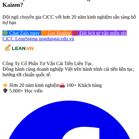
Kaizen?
Đội ngũ chuyên gia CiCC với hơn 20 năm kinh nghiệm sẵn sàng hỗ
trợ bạn
Chat Zalo ngay
Gọi Hotline
Đặt lịch tư vấn miễn phí
CiCC
LeanSigma
ungdungai
.
edu.vn
Công Ty Cổ Phần Tư Vấn Cải Tiến Liên Tục.
Đồng hành cùng doanh nghiệp Việt trên hành trình cải tiến liên tục,
hướng tới chuẩn quốc tế.
Hơn 20 năm kinh nghiệm
100+ Khách hàng
5.000+ Học viên