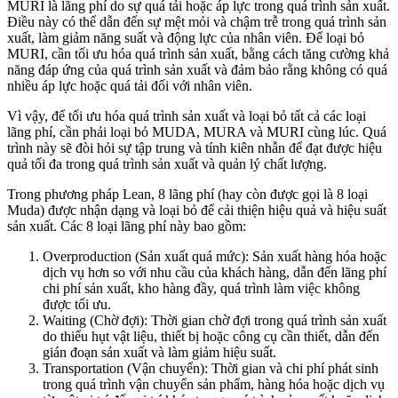
MURI là lãng phí do sự quá tải hoặc áp lực trong quá trình sản xuất.
Điều này có thể dẫn đến sự mệt mỏi và chậm trễ trong quá trình sản
xuất, làm giảm năng suất và động lực của nhân viên. Để loại bỏ
MURI, cần tối ưu hóa quá trình sản xuất, bằng cách tăng cường khả
năng đáp ứng của quá trình sản xuất và đảm bảo rằng không có quá
nhiều áp lực hoặc quá tải đối với nhân viên.
Vì vậy, để tối ưu hóa quá trình sản xuất và loại bỏ tất cả các loại
lãng phí, cần phải loại bỏ MUDA, MURA và MURI cùng lúc. Quá
trình này sẽ đòi hỏi sự tập trung và tính kiên nhẫn để đạt được hiệu
quả tối đa trong quá trình sản xuất và quản lý chất lượng.
Trong phương pháp Lean, 8 lãng phí (hay còn được gọi là 8 loại
Muda) được nhận dạng và loại bỏ để cải thiện hiệu quả và hiệu suất
sản xuất. Các 8 loại lãng phí này bao gồm:
Overproduction (Sản xuất quá mức): Sản xuất hàng hóa hoặc
dịch vụ hơn so với nhu cầu của khách hàng, dẫn đến lãng phí
chi phí sản xuất, kho hàng đầy, quá trình làm việc không
được tối ưu.
Waiting (Chờ đợi): Thời gian chờ đợi trong quá trình sản xuất
do thiếu hụt vật liệu, thiết bị hoặc công cụ cần thiết, dẫn đến
gián đoạn sản xuất và làm giảm hiệu suất.
Transportation (Vận chuyển): Thời gian và chi phí phát sinh
trong quá trình vận chuyển sản phẩm, hàng hóa hoặc dịch vụ