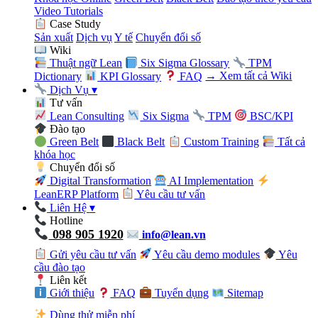
Video Tutorials
Case Study
Sản xuất
Dịch vụ
Y tế
Chuyển đổi số
Wiki
Thuật ngữ Lean
Six Sigma Glossary
TPM
Dictionary
KPI Glossary
FAQ
→ Xem tất cả Wiki
Dịch Vụ
▾
Tư vấn
Lean Consulting
Six Sigma
TPM
BSC/KPI
Đào tạo
Green Belt
Black Belt
Custom Training
Tất cả
khóa học
Chuyển đổi số
Digital Transformation
AI Implementation
LeanERP Platform
Yêu cầu tư vấn
Liên Hệ
▾
Hotline
098 905 1920
info@lean.vn
Gửi yêu cầu tư vấn
Yêu cầu demo modules
Yêu
cầu đào tạo
Liên kết
Giới thiệu
FAQ
Tuyển dụng
Sitemap
Dùng thử miễn phí