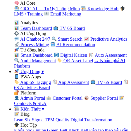
AI Core
CiCC AI — Trợ lý Thông Minh
Knowledge Hub
LMS / Training
Email Marketing
Analytics
Team Dashboard
TV 6S Board
AI Ứng Dụng
AI Chatbot 24/7
Smart Search
Predictive Analytics
Process Mining
AI Recommendation
Tự động hóa
Smart Dashboard
Digital Kaizen
Auto Assessment
Audit Management
QR Asset Label
→ Khám phá AI
Platform
Ứng Dụng
▾
PWA Apps
App 6S Tagging
App Assessment
TV 6S Board
6S Activities Board
Platform
Admin Portal
Customer Portal
Supplier Portal
Contracts & SLA
Kiến Thức
▾
Blog
Lean
Six Sigma
TPM
Quality
Digital Transformation
Học Tập
Khóa học Online
Green Belt
Black Belt
Đào tạo theo yêu cầu