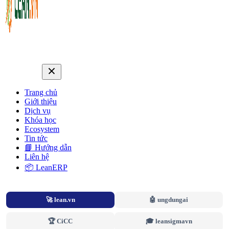
Trang chủ
Giới thiệu
Dịch vụ
Khóa học
Ecosystem
Tin tức
📘 Hướng dẫn
Liên hệ
📦 LeanERP
🚀 lean.vn
🤖 ungdungai
🏆 CiCC
🎓 leansigmavn