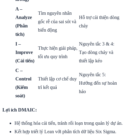
A –
Tìm nguyên nhân
Analyze
Hỗ trợ cải thiện dòng
gốc rễ của sai sót và
(Phân
chảy
biến động
tích)
I –
Nguyên tắc 3 & 4:
Thực hiện giải pháp,
Improve
Tạo dòng chảy và
tối ưu quy trình
(Cải tiến)
thiết lập kéo
C –
Nguyên tắc 5:
Control
Thiết lập cơ chế duy
Hướng đến sự hoàn
(Kiểm
trì kết quả
hảo
soát)
Lợi ích DMAIC:
Hệ thống hóa cải tiến, tránh rối loạn trong quản lý dự án.
Kết hợp triết lý Lean với phân tích dữ liệu Six Sigma.