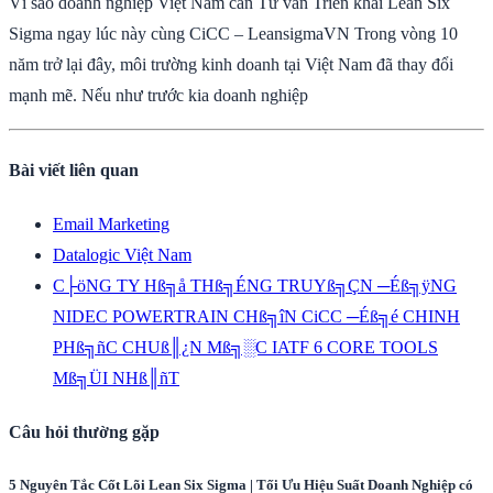
Vì sao doanh nghiệp Việt Nam cần Tư vấn Triển khai Lean Six
Sigma ngay lúc này cùng CiCC – LeansigmaVN Trong vòng 10
năm trở lại đây, môi trường kinh doanh tại Việt Nam đã thay đổi
mạnh mẽ. Nếu như trước kia doanh nghiệp
Bài viết liên quan
Email Marketing
Datalogic Việt Nam
C├öNG TY Hß╗å THß╗ÉNG TRUYß╗ÇN ─Éß╗ÿNG
NIDEC POWERTRAIN CHß╗îN CiCC ─Éß╗é CHINH
PHß╗ñC CHUß║¿N Mß╗░C IATF 6 CORE TOOLS
Mß╗ÜI NHß║ñT
Câu hỏi thường gặp
5 Nguyên Tắc Cốt Lõi Lean Six Sigma | Tối Ưu Hiệu Suất Doanh Nghiệp có