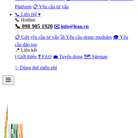
Platform
📋 Yêu cầu tư vấn
📞 Liên Hệ
▾
📞 Hotline
📞 098 905 1920
✉️ info@lean.vn
📋 Gửi yêu cầu tư vấn
🚀 Yêu cầu demo modules
🎓 Yêu
cầu đào tạo
📍 Liên kết
ℹ️ Giới thiệu
❓ FAQ
💼 Tuyển dụng
🗺️ Sitemap
✨ Dùng thử miễn phí