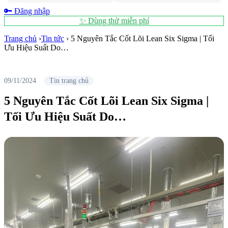
🔑 Đăng nhập
✨ Dùng thử miễn phí
Trang chủ
›
Tin tức
›
5 Nguyên Tắc Cốt Lõi Lean Six Sigma | Tối
Ưu Hiệu Suất Do…
09/11/2024
Tin trang chủ
5 Nguyên Tắc Cốt Lõi Lean Six Sigma |
Tối Ưu Hiệu Suất Do…