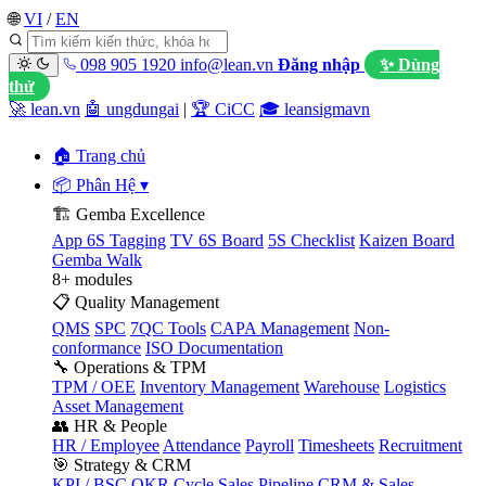
🌐
VI
/
EN
098 905 1920
info@lean.vn
Đăng nhập
✨ Dùng
thử
🚀 lean.vn
🤖 ungdungai
|
🏆 CiCC
🎓 leansigmavn
🏠 Trang chủ
📦 Phân Hệ
▾
🏗️ Gemba Excellence
App 6S Tagging
TV 6S Board
5S Checklist
Kaizen Board
Gemba Walk
8+ modules
📋 Quality Management
QMS
SPC
7QC Tools
CAPA Management
Non-
conformance
ISO Documentation
🔧 Operations & TPM
TPM / OEE
Inventory Management
Warehouse
Logistics
Asset Management
👥 HR & People
HR / Employee
Attendance
Payroll
Timesheets
Recruitment
🎯 Strategy & CRM
KPI / BSC
OKR Cycle
Sales Pipeline
CRM & Sales