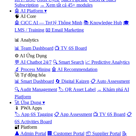
Subscription
→ Xem tất cả 45+ modules
🤖 AI Platform
▾
🧠 AI Core
🤖 CiCC AI — Trợ lý Thông Minh
📚 Knowledge Hub
🎓
LMS / Training
📧 Email Marketing
📊 Analytics
📊 Team Dashboard
📺 TV 6S Board
⚙️ AI Ứng Dụng
💬 AI Chatbot 24/7
🔍 Smart Search
📈 Predictive Analytics
🔬 Process Mining
🤖 AI Recommendation
🚀 Tự động hóa
📊 Smart Dashboard
🔄 Digital Kaizen
📋 Auto Assessment
🔍 Audit Management
🏷️ QR Asset Label
→ Khám phá AI
Platform
🚀 Ứng Dụng
▾
📱 PWA Apps
🏷️ App 6S Tagging
📋 App Assessment
📺 TV 6S Board
📋
6S Activities Board
🔐 Platform
👤 Admin Portal
🏢 Customer Portal
📦 Supplier Portal
📝