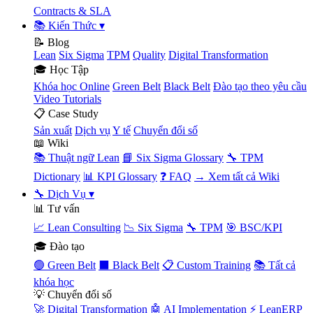
Contracts & SLA
📚 Kiến Thức
▾
📝 Blog
Lean
Six Sigma
TPM
Quality
Digital Transformation
🎓 Học Tập
Khóa học Online
Green Belt
Black Belt
Đào tạo theo yêu cầu
Video Tutorials
📋 Case Study
Sản xuất
Dịch vụ
Y tế
Chuyển đổi số
📖 Wiki
📚 Thuật ngữ Lean
📘 Six Sigma Glossary
🔧 TPM
Dictionary
📊 KPI Glossary
❓ FAQ
→ Xem tất cả Wiki
🔧 Dịch Vụ
▾
📊 Tư vấn
📈 Lean Consulting
📉 Six Sigma
🔧 TPM
🎯 BSC/KPI
🎓 Đào tạo
🟢 Green Belt
⬛ Black Belt
📋 Custom Training
📚 Tất cả
khóa học
💡 Chuyển đổi số
🚀 Digital Transformation
🤖 AI Implementation
⚡ LeanERP