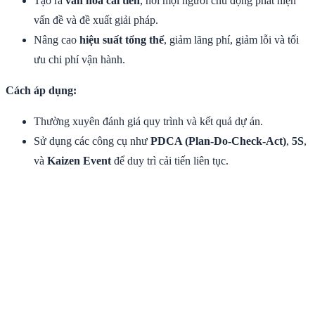
Tạo ra
văn hóa cải tiến
, nơi mọi người chủ động phát hiện
vấn đề và đề xuất giải pháp.
Nâng cao
hiệu suất tổng thể
, giảm lãng phí, giảm lỗi và tối
ưu chi phí vận hành.
Cách áp dụng:
Thường xuyên đánh giá quy trình và kết quả dự án.
Sử dụng các công cụ như
PDCA (Plan-Do-Check-Act)
,
5S
,
và
Kaizen Event
để duy trì cải tiến liên tục.