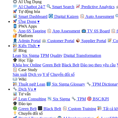
AI Ứng Dụng
AI Chatbot 24/7
Smart Search
Predictive Analytics
Tự động hóa
Smart Dashboard
Digital Kaizen
Auto Assessment
Ứng Dụng
▾
PWA Apps
App 6S Tagging
App Assessment
TV 6S Board
6
Platform
Admin Portal
Customer Portal
Supplier Portal
Con
Kiến Thức
▾
Blog
Lean
Six Sigma
TPM
Quality
Digital Transformation
Học Tập
Khóa học Online
Green Belt
Black Belt
Đào tạo theo yêu cầu
Case Study
Sản xuất
Dịch vụ
Y tế
Chuyển đổi số
Wiki
Thuật ngữ Lean
Six Sigma Glossary
TPM Dictionar
Dịch Vụ
▾
Tư vấn
Lean Consulting
Six Sigma
TPM
BSC/KPI
Đào tạo
Green Belt
Black Belt
Custom Training
Tất cả k
Chuyển đổi số