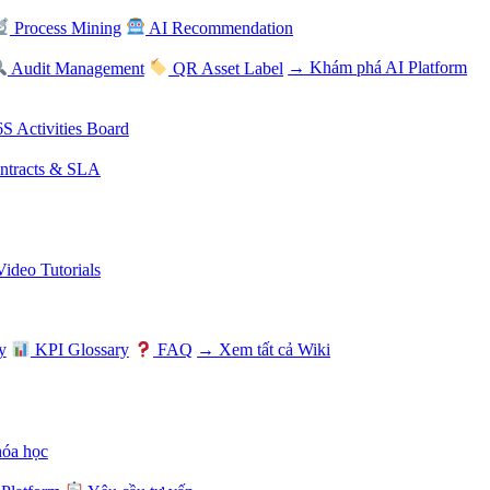
Process Mining
AI Recommendation
Audit Management
QR Asset Label
→ Khám phá AI Platform
S Activities Board
tracts & SLA
Video Tutorials
y
KPI Glossary
FAQ
→ Xem tất cả Wiki
hóa học