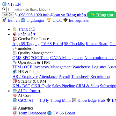
VI
/
EN
098 905 1920
info@lean.vn
Đăng nhập
Dùng thử
lean.vn
ungdungai
|
CiCC
leansigmavn
Trang chủ
Phân Hệ
▾
Gemba Excellence
App 6S Tagging
TV 6S Board
5S Checklist
Kaizen Board
Gem
8+ modules
Quality Management
QMS
SPC
7QC Tools
CAPA Management
Non-conformance
Operations & TPM
TPM / OEE
Inventory Management
Warehouse
Logistics
Asse
HR & People
HR / Employee
Attendance
Payroll
Timesheets
Recruitment
Strategy & CRM
KPI / BSC
OKR Cycle
Sales Pipeline
CRM & Sales
Subscript
AI Platform
▾
AI Core
CiCC AI — Trợ lý Thông Minh
Knowledge Hub
LM
Analytics
Team Dashboard
TV 6S Board