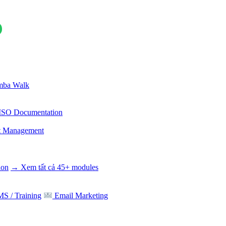
ba Walk
ISO Documentation
t Management
ion
→ Xem tất cả 45+ modules
S / Training
Email Marketing