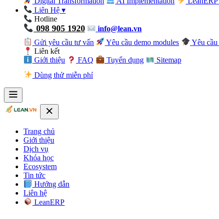
Digital Transformation
AI Implementation
LeanERP 
Liên Hệ
▾
Hotline
098 905 1920
info@lean.vn
Gửi yêu cầu tư vấn
Yêu cầu demo modules
Yêu cầu 
Liên kết
Giới thiệu
FAQ
Tuyển dụng
Sitemap
Dùng thử miễn phí
Trang chủ
Giới thiệu
Dịch vụ
Khóa học
Ecosystem
Tin tức
Hướng dẫn
Liên hệ
LeanERP