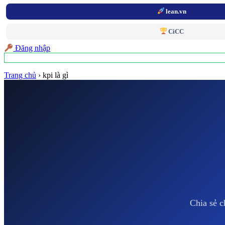
lean.vn
CiCC
Đăng nhập
Trang chủ
›
kpi là gì
Chia sẻ c