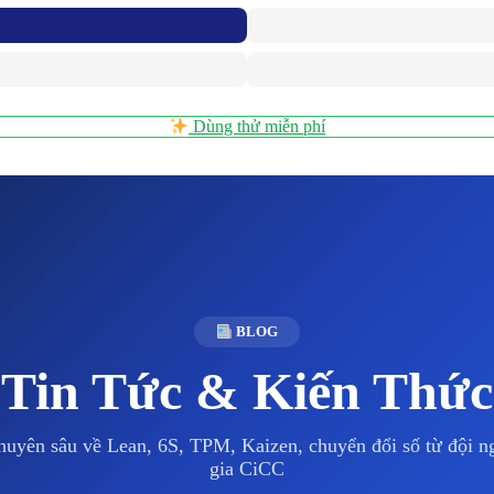
Dùng thử miễn phí
BLOG
Tin Tức & Kiến Thức
huyên sâu về Lean, 6S, TPM, Kaizen, chuyển đổi số từ đội 
gia CiCC