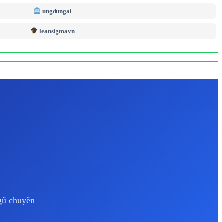
ungdungai
leansigmavn
ngũ chuyên