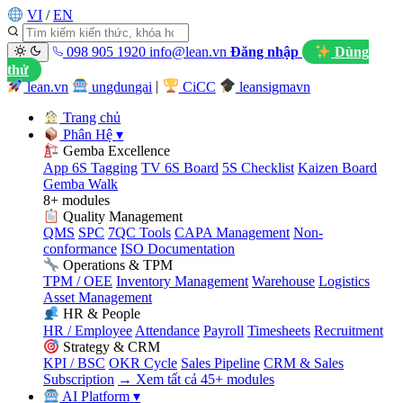
VI
/
EN
098 905 1920
info@lean.vn
Đăng nhập
Dùng
thử
lean.vn
ungdungai
|
CiCC
leansigmavn
Trang chủ
Phân Hệ
▾
Gemba Excellence
App 6S Tagging
TV 6S Board
5S Checklist
Kaizen Board
Gemba Walk
8+ modules
Quality Management
QMS
SPC
7QC Tools
CAPA Management
Non-
conformance
ISO Documentation
Operations & TPM
TPM / OEE
Inventory Management
Warehouse
Logistics
Asset Management
HR & People
HR / Employee
Attendance
Payroll
Timesheets
Recruitment
Strategy & CRM
KPI / BSC
OKR Cycle
Sales Pipeline
CRM & Sales
Subscription
→ Xem tất cả 45+ modules
AI Platform
▾