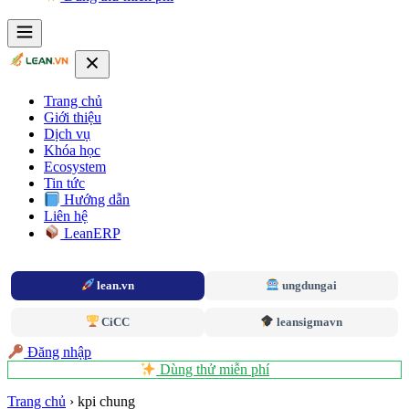
Trang chủ
Giới thiệu
Dịch vụ
Khóa học
Ecosystem
Tin tức
Hướng dẫn
Liên hệ
LeanERP
lean.vn
ungdungai
CiCC
leansigmavn
Đăng nhập
Dùng thử miễn phí
Trang chủ
›
kpi chung