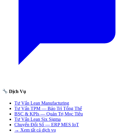
Dịch Vụ
Tư Vấn Lean Manufacturing
Tư Vấn TPM — Bảo Trì Tổng Thể
BSC & KPIs — Quản Trị Mục Tiêu
Tư Vấn Lean Six Sigma
Chuyển Đổi Số — ERP MES IoT
→ Xem tất cả dịch vụ