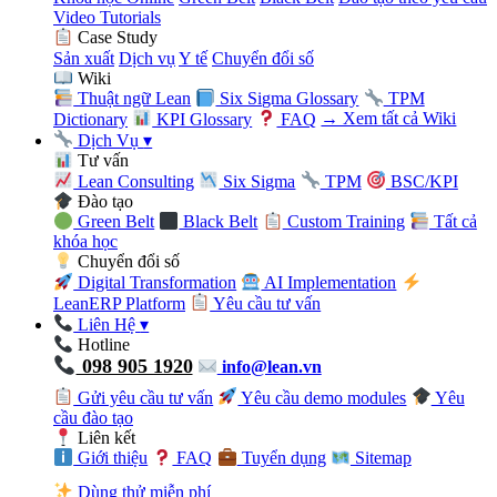
Video Tutorials
Case Study
Sản xuất
Dịch vụ
Y tế
Chuyển đổi số
Wiki
Thuật ngữ Lean
Six Sigma Glossary
TPM
Dictionary
KPI Glossary
FAQ
→ Xem tất cả Wiki
Dịch Vụ
▾
Tư vấn
Lean Consulting
Six Sigma
TPM
BSC/KPI
Đào tạo
Green Belt
Black Belt
Custom Training
Tất cả
khóa học
Chuyển đổi số
Digital Transformation
AI Implementation
LeanERP Platform
Yêu cầu tư vấn
Liên Hệ
▾
Hotline
098 905 1920
info@lean.vn
Gửi yêu cầu tư vấn
Yêu cầu demo modules
Yêu
cầu đào tạo
Liên kết
Giới thiệu
FAQ
Tuyển dụng
Sitemap
Dùng thử miễn phí