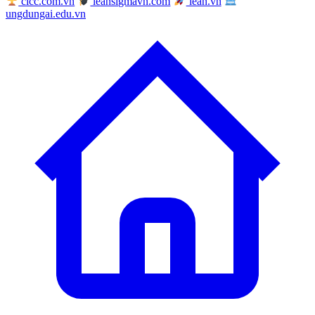
cicc.com.vn
leansigmavn.com
lean.vn
ungdungai.edu.vn