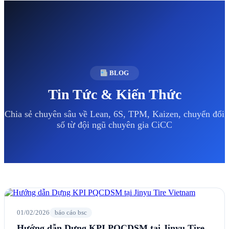
BLOG
Tin Tức & Kiến Thức
Chia sẻ chuyên sâu về Lean, 6S, TPM, Kaizen, chuyển đổi
số từ đội ngũ chuyên gia CiCC
01/02/2026
báo cáo bsc
Hướng dẫn Dựng KPI PQCDSM tại Jinyu Tire