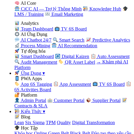
AI Core
CiCC AI — Trợ lý Thông Minh
Knowledge Hub
LMS / Training
Email Marketing
Analytics
Team Dashboard
TV 6S Board
AI Ứng Dụng
AI Chatbot 24/7
Smart Search
Predictive Analytics
Process Mining
AI Recommendation
Tự động hóa
Smart Dashboard
Digital Kaizen
Auto Assessment
Audit Management
QR Asset Label
→ Khám phá AI
Platform
Ứng Dụng
▾
PWA Apps
App 6S Tagging
App Assessment
TV 6S Board
6S Activities Board
Platform
Admin Portal
Customer Portal
Supplier Portal
Contracts & SLA
Kiến Thức
▾
Blog
Lean
Six Sigma
TPM
Quality
Digital Transformation
Học Tập
Khóa học Online
Green Belt
Black Belt
Đào tạo theo yêu cầu