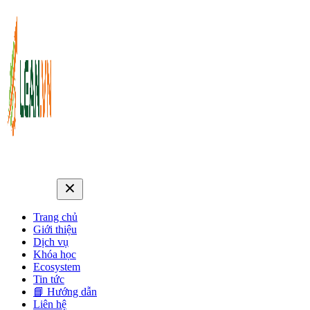
Trang chủ
Giới thiệu
Dịch vụ
Khóa học
Ecosystem
Tin tức
📘 Hướng dẫn
Liên hệ