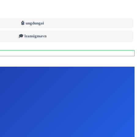
🤖 ungdungai
🎓 leansigmavn