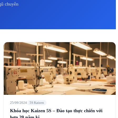
ngũ chuyên
25/09/2024
5S Kaizen
Khóa học Kaizen 5S – Đào tạo thực chiến với
hơn 20 năm ki…