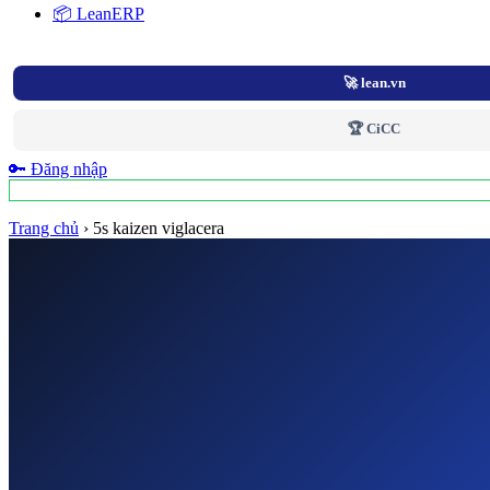
📦 LeanERP
🚀 lean.vn
🏆 CiCC
🔑 Đăng nhập
Trang chủ
›
5s kaizen viglacera