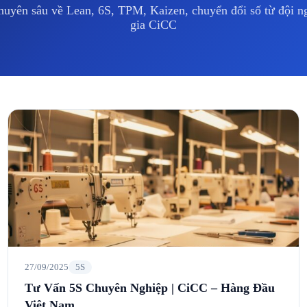
huyên sâu về Lean, 6S, TPM, Kaizen, chuyển đổi số từ đội 
gia CiCC
27/09/2025
5S
Tư Vấn 5S Chuyên Nghiệp | CiCC – Hàng Đầu
Việt Nam