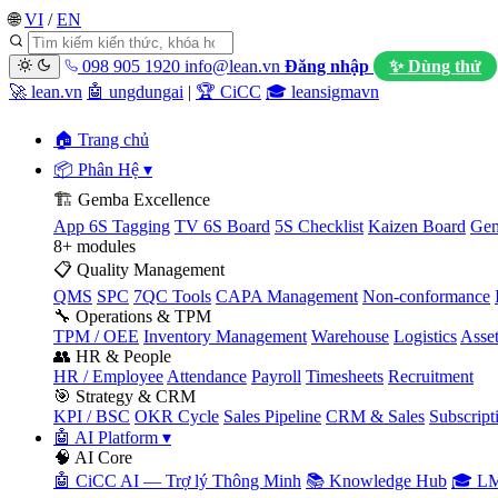
🌐
VI
/
EN
098 905 1920
info@lean.vn
Đăng nhập
✨ Dùng thử
🚀 lean.vn
🤖 ungdungai
|
🏆 CiCC
🎓 leansigmavn
🏠 Trang chủ
📦 Phân Hệ
▾
🏗️ Gemba Excellence
App 6S Tagging
TV 6S Board
5S Checklist
Kaizen Board
Gem
8+ modules
📋 Quality Management
QMS
SPC
7QC Tools
CAPA Management
Non-conformance
🔧 Operations & TPM
TPM / OEE
Inventory Management
Warehouse
Logistics
Asse
👥 HR & People
HR / Employee
Attendance
Payroll
Timesheets
Recruitment
🎯 Strategy & CRM
KPI / BSC
OKR Cycle
Sales Pipeline
CRM & Sales
Subscript
🤖 AI Platform
▾
🧠 AI Core
🤖 CiCC AI — Trợ lý Thông Minh
📚 Knowledge Hub
🎓 LM