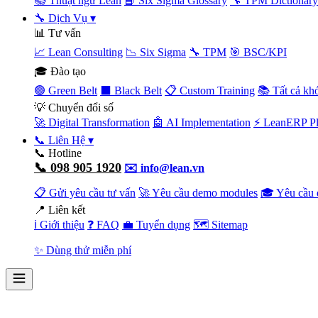
📚 Thuật ngữ Lean
📘 Six Sigma Glossary
🔧 TPM Dictionary
🔧 Dịch Vụ
▾
📊 Tư vấn
📈 Lean Consulting
📉 Six Sigma
🔧 TPM
🎯 BSC/KPI
🎓 Đào tạo
🟢 Green Belt
⬛ Black Belt
📋 Custom Training
📚 Tất cả kh
💡 Chuyển đổi số
🚀 Digital Transformation
🤖 AI Implementation
⚡ LeanERP Pl
📞 Liên Hệ
▾
📞 Hotline
📞 098 905 1920
✉️ info@lean.vn
📋 Gửi yêu cầu tư vấn
🚀 Yêu cầu demo modules
🎓 Yêu cầu 
📍 Liên kết
ℹ️ Giới thiệu
❓ FAQ
💼 Tuyển dụng
🗺️ Sitemap
✨ Dùng thử miễn phí