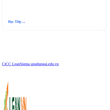
→
Đọc Tiếp
CiCC
LeanSigma
ungdungai
.
edu.vn