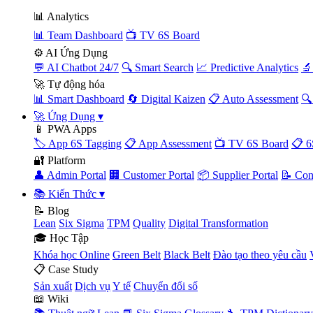
📊 Analytics
📊 Team Dashboard
📺 TV 6S Board
⚙️ AI Ứng Dụng
💬 AI Chatbot 24/7
🔍 Smart Search
📈 Predictive Analytics
🔬
🚀 Tự động hóa
📊 Smart Dashboard
🔄 Digital Kaizen
📋 Auto Assessment
🔍
🚀 Ứng Dụng
▾
📱 PWA Apps
🏷️ App 6S Tagging
📋 App Assessment
📺 TV 6S Board
📋 6
🔐 Platform
👤 Admin Portal
🏢 Customer Portal
📦 Supplier Portal
📝 Con
📚 Kiến Thức
▾
📝 Blog
Lean
Six Sigma
TPM
Quality
Digital Transformation
🎓 Học Tập
Khóa học Online
Green Belt
Black Belt
Đào tạo theo yêu cầu
📋 Case Study
Sản xuất
Dịch vụ
Y tế
Chuyển đổi số
📖 Wiki