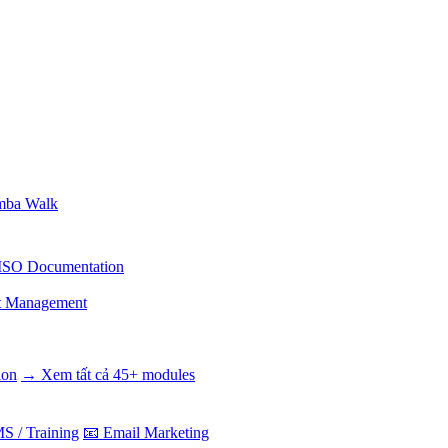
ba Walk
ISO Documentation
t Management
ion
→ Xem tất cả 45+ modules
S / Training
📧 Email Marketing