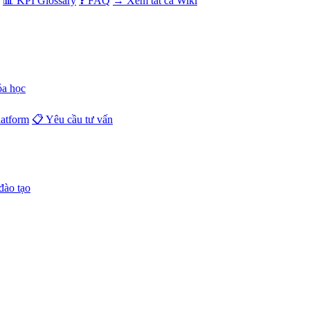
📊 KPI Glossary
❓ FAQ
→ Xem tất cả Wiki
óa học
atform
📋 Yêu cầu tư vấn
đào tạo