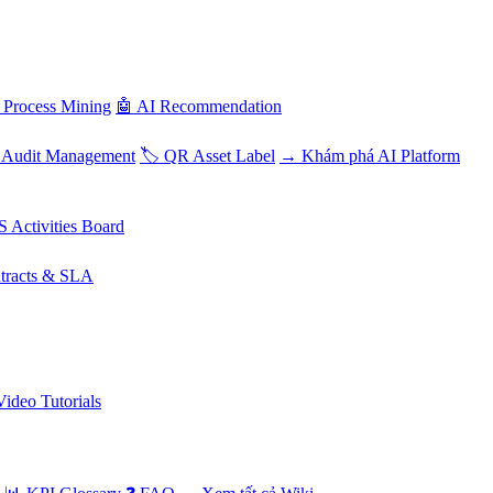
 Process Mining
🤖 AI Recommendation
 Audit Management
🏷️ QR Asset Label
→ Khám phá AI Platform
S Activities Board
tracts & SLA
Video Tutorials