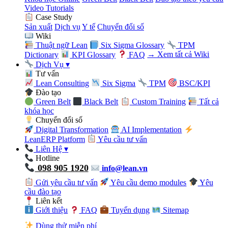
Video Tutorials
Case Study
Sản xuất
Dịch vụ
Y tế
Chuyển đổi số
Wiki
Thuật ngữ Lean
Six Sigma Glossary
TPM
Dictionary
KPI Glossary
FAQ
→ Xem tất cả Wiki
Dịch Vụ
▾
Tư vấn
Lean Consulting
Six Sigma
TPM
BSC/KPI
Đào tạo
Green Belt
Black Belt
Custom Training
Tất cả
khóa học
Chuyển đổi số
Digital Transformation
AI Implementation
LeanERP Platform
Yêu cầu tư vấn
Liên Hệ
▾
Hotline
098 905 1920
info@lean.vn
Gửi yêu cầu tư vấn
Yêu cầu demo modules
Yêu
cầu đào tạo
Liên kết
Giới thiệu
FAQ
Tuyển dụng
Sitemap
Dùng thử miễn phí