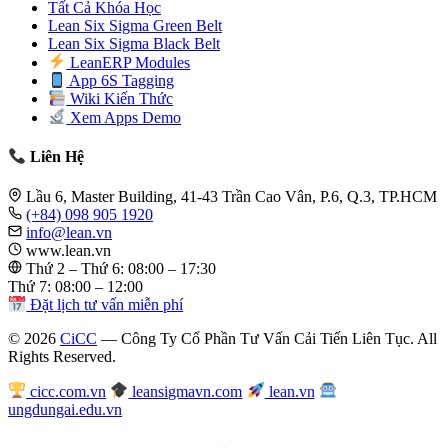
Tất Cả Khóa Học
Lean Six Sigma Green Belt
Lean Six Sigma Black Belt
LeanERP Modules
App 6S Tagging
Wiki Kiến Thức
Xem Apps Demo
Liên Hệ
Lầu 6, Master Building, 41-43 Trần Cao Vân, P.6, Q.3, TP.HCM
(+84) 098 905 1920
info@lean.vn
www.lean.vn
Thứ 2 – Thứ 6: 08:00 – 17:30
Thứ 7: 08:00 – 12:00
Đặt lịch tư vấn miễn phí
© 2026
CiCC
— Công Ty Cổ Phần Tư Vấn Cải Tiến Liên Tục. All
Rights Reserved.
cicc.com.vn
leansigmavn.com
lean.vn
ungdungai.edu.vn