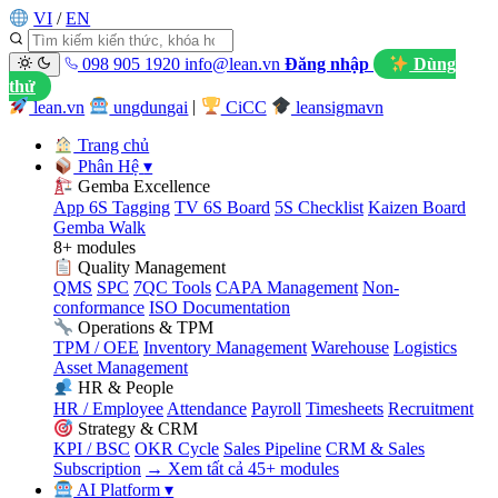
VI
/
EN
098 905 1920
info@lean.vn
Đăng nhập
Dùng
thử
lean.vn
ungdungai
|
CiCC
leansigmavn
Trang chủ
Phân Hệ
▾
Gemba Excellence
App 6S Tagging
TV 6S Board
5S Checklist
Kaizen Board
Gemba Walk
8+ modules
Quality Management
QMS
SPC
7QC Tools
CAPA Management
Non-
conformance
ISO Documentation
Operations & TPM
TPM / OEE
Inventory Management
Warehouse
Logistics
Asset Management
HR & People
HR / Employee
Attendance
Payroll
Timesheets
Recruitment
Strategy & CRM
KPI / BSC
OKR Cycle
Sales Pipeline
CRM & Sales
Subscription
→ Xem tất cả 45+ modules
AI Platform
▾