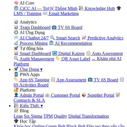
AI Core
CiCC AI — Trợ lý Thông Minh
Knowledge Hub
LMS / Training
Email Marketing
Analytics
Team Dashboard
TV 6S Board
AI Ứng Dụng
AI Chatbot 24/7
Smart Search
Predictive Analytics
Process Mining
AI Recommendation
Tự động hóa
Smart Dashboard
Digital Kaizen
Auto Assessment
Audit Management
QR Asset Label
→ Khám phá AI
Platform
Ứng Dụng
▾
PWA Apps
App 6S Tagging
App Assessment
TV 6S Board
6S Activities Board
Platform
Admin Portal
Customer Portal
Supplier Portal
Contracts & SLA
Kiến Thức
▾
Blog
Lean
Six Sigma
TPM
Quality
Digital Transformation
Học Tập
Khóa học Online
Green Belt
Black Belt
Đào tạo theo yêu cầu