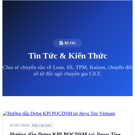
BLOG
Tin Tức & Kiến Thức
Chia sẻ chuyên sâu về Lean, 6S, TPM, Kaizen, chuyển đổi
số từ đội ngũ chuyên gia CiCC
01/02/2026
báo cáo bsc
Hướng dẫn Dựng KPI PQCDSM tại Jinyu Tire