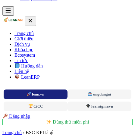
Trang chủ
Giới thiệu
Dịch vụ
Khóa học
Ecosystem
Tin tức
Hướng dẫn
Liên hệ
LeanERP
lean.vn
ungdungai
CiCC
leansigmavn
Đăng nhập
Dùng thử miễn phí
Trang chủ
›
BSC KPI là gì