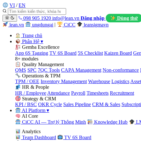
VI
/
EN
098 905 1920
info@lean.vn
Đăng nhập
Dùng thử
lean.vn
ungdungai
|
CiCC
leansigmavn
Trang chủ
Phân Hệ
▾
Gemba Excellence
App 6S Tagging
TV 6S Board
5S Checklist
Kaizen Board
Gem
8+ modules
Quality Management
QMS
SPC
7QC Tools
CAPA Management
Non-conformance
Operations & TPM
TPM / OEE
Inventory Management
Warehouse
Logistics
Asse
HR & People
HR / Employee
Attendance
Payroll
Timesheets
Recruitment
Strategy & CRM
KPI / BSC
OKR Cycle
Sales Pipeline
CRM & Sales
Subscript
AI Platform
▾
AI Core
CiCC AI — Trợ lý Thông Minh
Knowledge Hub
LM
Analytics
Team Dashboard
TV 6S Board