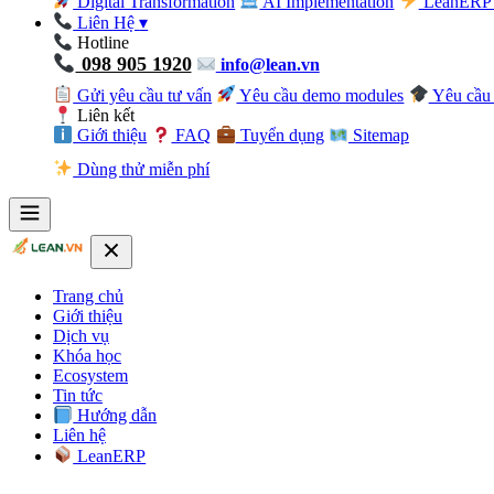
Digital Transformation
AI Implementation
LeanERP 
Liên Hệ
▾
Hotline
098 905 1920
info@lean.vn
Gửi yêu cầu tư vấn
Yêu cầu demo modules
Yêu cầu 
Liên kết
Giới thiệu
FAQ
Tuyển dụng
Sitemap
Dùng thử miễn phí
Trang chủ
Giới thiệu
Dịch vụ
Khóa học
Ecosystem
Tin tức
Hướng dẫn
Liên hệ
LeanERP