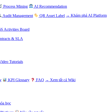
Process Mining
AI Recommendation
Audit Management
QR Asset Label
→ Khám phá AI Platform
S Activities Board
tracts & SLA
Video Tutorials
y
KPI Glossary
FAQ
→ Xem tất cả Wiki
hóa học