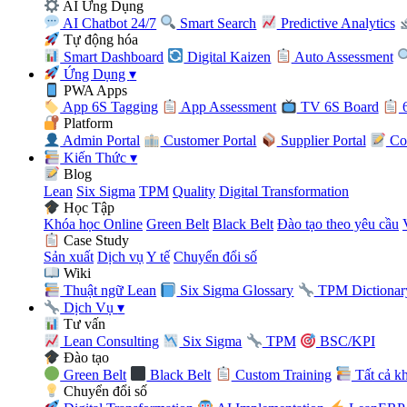
AI Ứng Dụng
AI Chatbot 24/7
Smart Search
Predictive Analytics
Tự động hóa
Smart Dashboard
Digital Kaizen
Auto Assessment
Ứng Dụng
▾
PWA Apps
App 6S Tagging
App Assessment
TV 6S Board
6
Platform
Admin Portal
Customer Portal
Supplier Portal
Con
Kiến Thức
▾
Blog
Lean
Six Sigma
TPM
Quality
Digital Transformation
Học Tập
Khóa học Online
Green Belt
Black Belt
Đào tạo theo yêu cầu
Case Study
Sản xuất
Dịch vụ
Y tế
Chuyển đổi số
Wiki
Thuật ngữ Lean
Six Sigma Glossary
TPM Dictionar
Dịch Vụ
▾
Tư vấn
Lean Consulting
Six Sigma
TPM
BSC/KPI
Đào tạo
Green Belt
Black Belt
Custom Training
Tất cả k
Chuyển đổi số