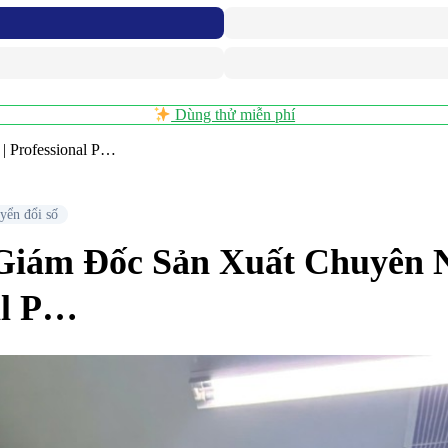
Dùng thử miễn phí
 Professional P…
yển đổi số
iám Đốc Sản Xuất Chuyên N
al P…