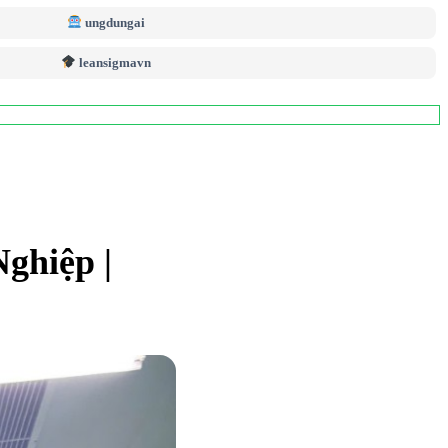
ungdungai
leansigmavn
ghiệp |