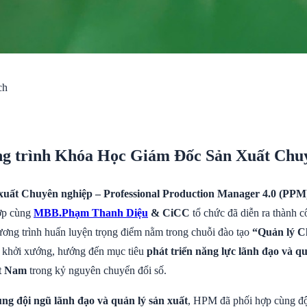
ng trình Khóa Học Giám Đốc Sản Xuất Chuy
xuất Chuyên nghiệp – Professional Production Manager 4.0 (PPM
ợp cùng
MBB.Phạm Thanh Diệu
& CiCC
tổ chức đã diễn ra thành c
ơng trình huấn luyện trọng điểm nằm trong chuỗi đào tạo
“Quản lý C
hởi xướng, hướng đến mục tiêu
phát triển năng lực lãnh đạo và qu
ệt Nam
trong kỷ nguyên chuyển đổi số.
ng đội ngũ lãnh đạo và quản lý sản xuất
, HPM đã phối hợp cùng độ