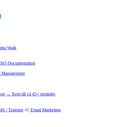
ba Walk
ISO Documentation
t Management
ion
→ Xem tất cả 45+ modules
S / Training
Email Marketing