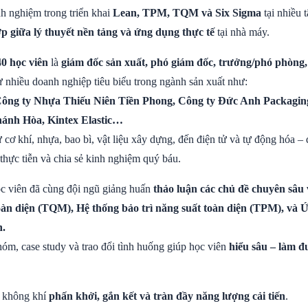
nh nghiệm trong triển khai
Lean, TPM, TQM và Six Sigma
tại nhiều 
ợp giữa lý thuyết nền tảng và ứng dụng thực tế
tại nhà máy.
0 học viên
là
giám đốc sản xuất, phó giám đốc, trưởng/phó phòng,
 nhiều doanh nghiệp tiêu biểu trong ngành sản xuất như:
Công ty Nhựa Thiếu Niên Tiền Phong, Công ty Đức Anh Packaging
ánh Hòa, Kintex Elastic…
cơ khí, nhựa, bao bì, vật liệu xây dựng, đến điện tử và tự động hóa –
 thực tiễn và chia sẻ kinh nghiệm quý báu.
ọc viên đã cùng đội ngũ giảng huấn
thảo luận các chủ đề chuyên sâu 
toàn diện (TQM), Hệ thống bảo trì năng suất toàn diện (TPM), và 
h.
óm, case study và trao đổi tình huống giúp học viên
hiểu sâu – làm đư
g không khí
phấn khởi, gắn kết và tràn đầy năng lượng cải tiến
.