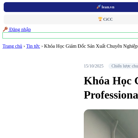
lean.vn
CiCC
Đăng nhập
Trang chủ
›
Tin tức
›
Khóa Học Giám Đốc Sản Xuất Chuyên Nghiệp |
15/10/2025
Chiến lược chu
Khóa Học G
Profession