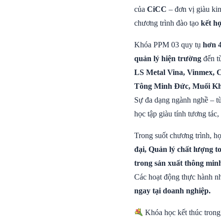
của
CiCC
– đơn vị giàu ki
chương trình đào tạo
kết h
Khóa PPM 03 quy tụ
hơn 4
quản lý hiện trường
đến từ
LS Metal Vina, Vinmex, 
Tông Minh Đức, Muối Kh
Sự đa dạng ngành nghề – từ 
học tập giàu tính tương tác,
Trong suốt chương trình, h
đại, Quản lý chất lượng 
trong sản xuất thông min
Các hoạt động thực hành nh
ngay tại doanh nghiệp.
Khóa học kết thúc tron