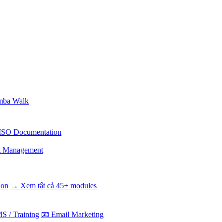
ba Walk
ISO Documentation
t Management
ion
→ Xem tất cả 45+ modules
S / Training
📧 Email Marketing