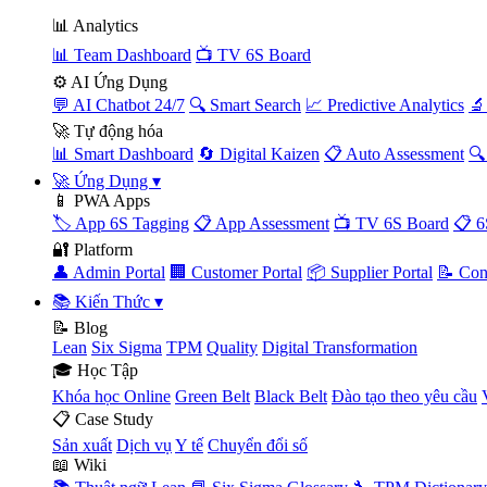
📊 Analytics
📊 Team Dashboard
📺 TV 6S Board
⚙️ AI Ứng Dụng
💬 AI Chatbot 24/7
🔍 Smart Search
📈 Predictive Analytics
🔬
🚀 Tự động hóa
📊 Smart Dashboard
🔄 Digital Kaizen
📋 Auto Assessment
🔍
🚀 Ứng Dụng
▾
📱 PWA Apps
🏷️ App 6S Tagging
📋 App Assessment
📺 TV 6S Board
📋 6
🔐 Platform
👤 Admin Portal
🏢 Customer Portal
📦 Supplier Portal
📝 Con
📚 Kiến Thức
▾
📝 Blog
Lean
Six Sigma
TPM
Quality
Digital Transformation
🎓 Học Tập
Khóa học Online
Green Belt
Black Belt
Đào tạo theo yêu cầu
📋 Case Study
Sản xuất
Dịch vụ
Y tế
Chuyển đổi số
📖 Wiki