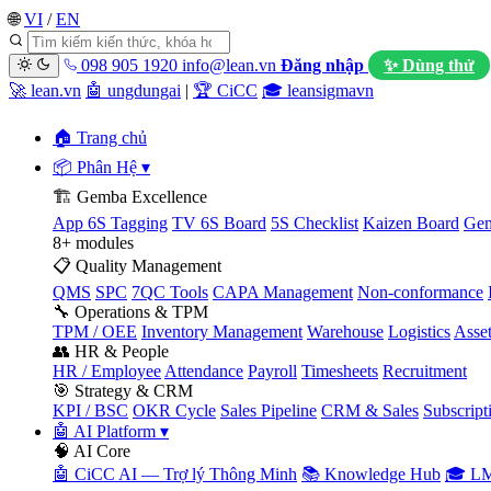
🌐
VI
/
EN
098 905 1920
info@lean.vn
Đăng nhập
✨ Dùng thử
🚀 lean.vn
🤖 ungdungai
|
🏆 CiCC
🎓 leansigmavn
🏠 Trang chủ
📦 Phân Hệ
▾
🏗️ Gemba Excellence
App 6S Tagging
TV 6S Board
5S Checklist
Kaizen Board
Gem
8+ modules
📋 Quality Management
QMS
SPC
7QC Tools
CAPA Management
Non-conformance
🔧 Operations & TPM
TPM / OEE
Inventory Management
Warehouse
Logistics
Asse
👥 HR & People
HR / Employee
Attendance
Payroll
Timesheets
Recruitment
🎯 Strategy & CRM
KPI / BSC
OKR Cycle
Sales Pipeline
CRM & Sales
Subscript
🤖 AI Platform
▾
🧠 AI Core
🤖 CiCC AI — Trợ lý Thông Minh
📚 Knowledge Hub
🎓 LM