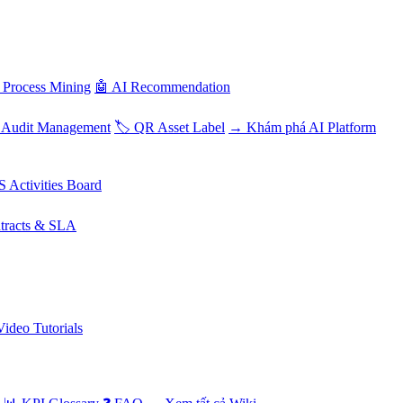
 Process Mining
🤖 AI Recommendation
 Audit Management
🏷️ QR Asset Label
→ Khám phá AI Platform
S Activities Board
tracts & SLA
Video Tutorials