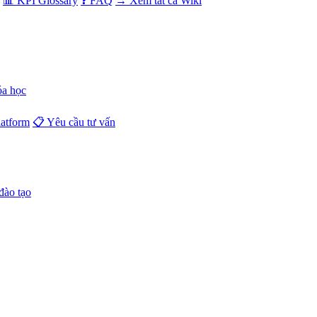
📊 KPI Glossary
❓ FAQ
→ Xem tất cả Wiki
óa học
atform
📋 Yêu cầu tư vấn
đào tạo