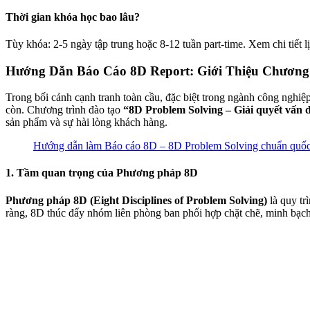
Thời gian khóa học bao lâu?
Tùy khóa: 2-5 ngày tập trung hoặc 8-12 tuần part-time. Xem chi tiết l
Hướng Dẫn Báo Cáo 8D Report: Giới Thiệu Chương Tr
Trong bối cảnh cạnh tranh toàn cầu, đặc biệt trong ngành công nghiệp
còn. Chương trình đào tạo
“8D Problem Solving – Giải quyết vấn 
sản phẩm và sự hài lòng khách hàng.
Hướng dẫn làm Báo cáo 8D – 8D Problem Solving chuẩn quốc
1. Tầm quan trọng của Phương pháp 8D
Phương pháp 8D (Eight Disciplines of Problem Solving)
là quy tr
ràng, 8D thúc đẩy nhóm liên phòng ban phối hợp chặt chẽ, minh bạch v