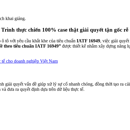
ịch khai giảng.
ình thực chiến 100% case thật giải quyết tận gốc rễ
 ô tô với yêu cầu khắt khe của tiêu chuẩn
IATF 16949
, việc giải quyế
đề theo tiêu chuẩn IATF 16949”
được thiết kế nhằm xây dựng năng lực 
 tế cho doanh nghiệp Việt Nam
ình giải quyết vấn đề giúp xử lý sự cố nhanh chóng, đồng thời tạo ra c
à đưa ra quyết định dựa trên dữ liệu thực tế.