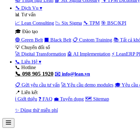
📚 Thuật ngữ Lean
📘 Six Sigma Glossary
🔧 TPM Dictionary
🔧 Dịch Vụ
▾
📊 Tư vấn
📈 Lean Consulting
📉 Six Sigma
🔧 TPM
🎯 BSC/KPI
🎓 Đào tạo
🟢 Green Belt
⬛ Black Belt
📋 Custom Training
📚 Tất cả kh
💡 Chuyển đổi số
🚀 Digital Transformation
🤖 AI Implementation
⚡ LeanERP Pl
📞 Liên Hệ
▾
📞 Hotline
📞 098 905 1920
✉️ info@lean.vn
📋 Gửi yêu cầu tư vấn
🚀 Yêu cầu demo modules
🎓 Yêu cầu 
📍 Liên kết
ℹ️ Giới thiệu
❓ FAQ
💼 Tuyển dụng
🗺️ Sitemap
✨ Dùng thử miễn phí