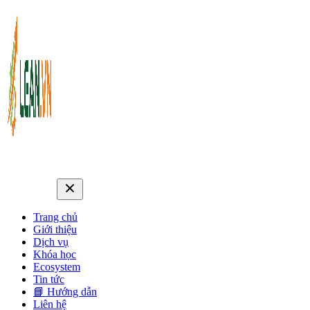
Trang chủ
Giới thiệu
Dịch vụ
Khóa học
Ecosystem
Tin tức
📘 Hướng dẫn
Liên hệ