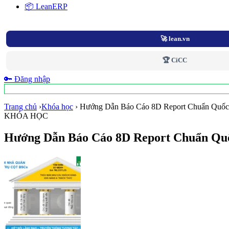
📦 LeanERP
🚀 lean.vn
🏆 CiCC
🔑 Đăng nhập
Trang chủ
›
Khóa học
›
Hướng Dẫn Báo Cáo 8D Report Chuẩn Quố
KHÓA HỌC
Hướng Dẫn Báo Cáo 8D Report Chuẩn Qu