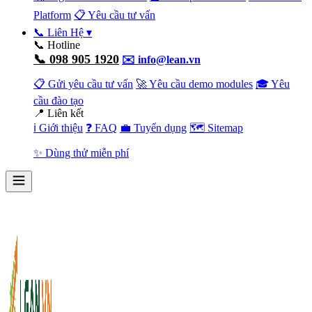
Platform
📋 Yêu cầu tư vấn
📞 Liên Hệ
▾
📞 Hotline
📞 098 905 1920
✉️ info@lean.vn
📋 Gửi yêu cầu tư vấn
🚀 Yêu cầu demo modules
🎓 Yêu
cầu đào tạo
📍 Liên kết
ℹ️ Giới thiệu
❓ FAQ
💼 Tuyển dụng
🗺️ Sitemap
✨ Dùng thử miễn phí