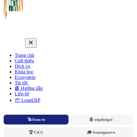
Trang chủ
Giới thiệu
Dịch vụ
Khóa học
Ecosystem
Tin tức
📘 Hướng dẫn
Liên hệ
📦 LeanERP
🚀 lean.vn
🤖 ungdungai
🏆 CiCC
🎓 leansigmavn