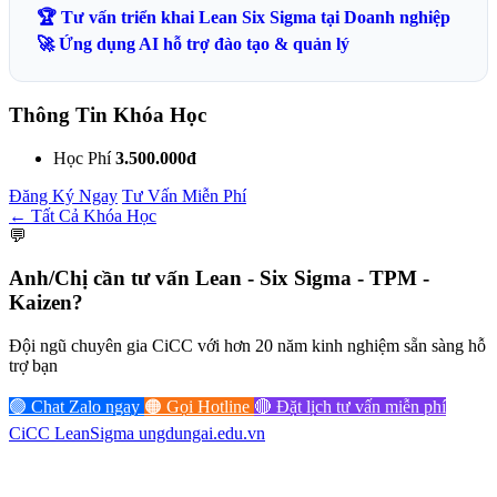
🏆 Tư vấn triển khai Lean Six Sigma tại Doanh nghiệp
🚀 Ứng dụng AI hỗ trợ đào tạo & quản lý
Thông Tin Khóa Học
Học Phí
3.500.000đ
Đăng Ký Ngay
Tư Vấn Miễn Phí
← Tất Cả Khóa Học
💬
Anh/Chị cần tư vấn
Lean - Six Sigma - TPM -
Kaizen?
Đội ngũ chuyên gia CiCC với hơn 20 năm kinh nghiệm sẵn sàng hỗ
trợ bạn
🟢 Chat Zalo ngay
🟠 Gọi Hotline
🔴 Đặt lịch tư vấn miễn phí
CiCC
LeanSigma
ungdungai
.
edu.vn