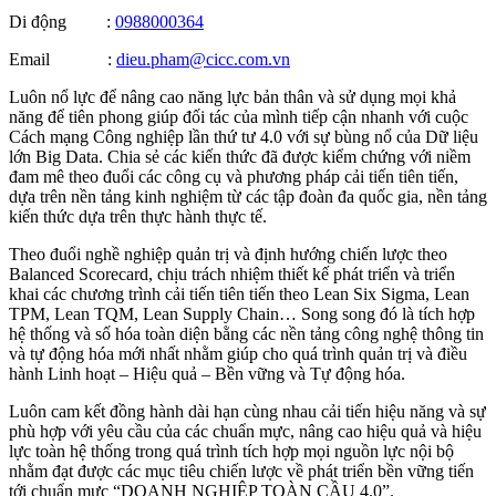
Di động :
0988000364
Email :
dieu.pham@cicc.com.vn
Luôn nổ lực để nâng cao năng lực bản thân và sử dụng mọi khả
năng để tiên phong giúp đối tác của mình tiếp cận nhanh với cuộc
Cách mạng Công nghiệp lần thứ tư 4.0 với sự bùng nổ của Dữ liệu
lớn Big Data. Chia sẻ các kiến thức đã được kiểm chứng với niềm
đam mê theo đuổi các công cụ và phương pháp cải tiến tiên tiến,
dựa trên nền tảng kinh nghiệm từ các tập đoàn đa quốc gia, nền tảng
kiến thức dựa trên thực hành thực tế.
Theo đuổi nghề nghiệp quản trị và định hướng chiến lược theo
Balanced Scorecard, chịu trách nhiệm thiết kế phát triển và triển
khai các chương trình cải tiến tiên tiến theo Lean Six Sigma, Lean
TPM, Lean TQM, Lean Supply Chain… Song song đó là tích hợp
hệ thống và số hóa toàn diện bằng các nền tảng công nghệ thông tin
và tự động hóa mới nhất nhằm giúp cho quá trình quản trị và điều
hành Linh hoạt – Hiệu quả – Bền vững và Tự động hóa.
Luôn cam kết đồng hành dài hạn cùng nhau cải tiến hiệu năng và sự
phù hợp với yêu cầu của các chuẩn mực, nâng cao hiệu quả và hiệu
lực toàn hệ thống trong quá trình tích hợp mọi nguồn lực nội bộ
nhằm đạt được các mục tiêu chiến lược về phát triển bền vững tiến
tới chuẩn mực “DOANH NGHIỆP TOÀN CẦU 4.0”.