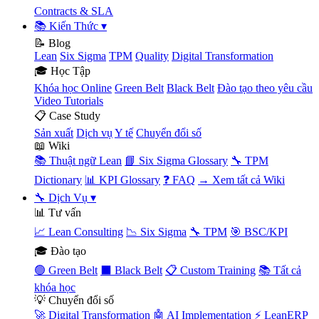
Contracts & SLA
📚 Kiến Thức
▾
📝 Blog
Lean
Six Sigma
TPM
Quality
Digital Transformation
🎓 Học Tập
Khóa học Online
Green Belt
Black Belt
Đào tạo theo yêu cầu
Video Tutorials
📋 Case Study
Sản xuất
Dịch vụ
Y tế
Chuyển đổi số
📖 Wiki
📚 Thuật ngữ Lean
📘 Six Sigma Glossary
🔧 TPM
Dictionary
📊 KPI Glossary
❓ FAQ
→ Xem tất cả Wiki
🔧 Dịch Vụ
▾
📊 Tư vấn
📈 Lean Consulting
📉 Six Sigma
🔧 TPM
🎯 BSC/KPI
🎓 Đào tạo
🟢 Green Belt
⬛ Black Belt
📋 Custom Training
📚 Tất cả
khóa học
💡 Chuyển đổi số
🚀 Digital Transformation
🤖 AI Implementation
⚡ LeanERP