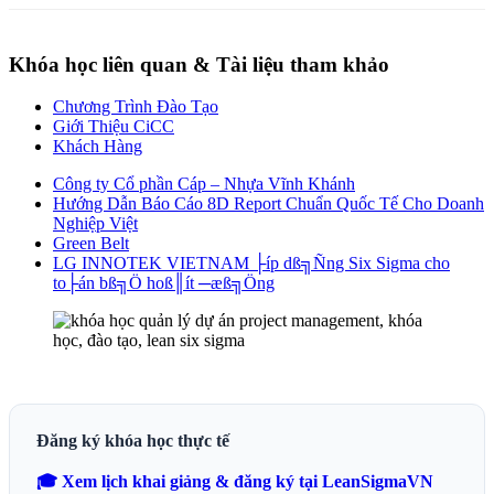
Khóa học liên quan & Tài liệu tham khảo
Chương Trình Đào Tạo
Giới Thiệu CiCC
Khách Hàng
Công ty Cổ phần Cáp – Nhựa Vĩnh Khánh
Hướng Dẫn Báo Cáo 8D Report Chuẩn Quốc Tế Cho Doanh
Nghiệp Việt
Green Belt
LG INNOTEK VIETNAM ├íp dß╗Ñng Six Sigma cho
to├án bß╗Ö hoß║ít ─æß╗Öng
Đăng ký khóa học thực tế
🎓 Xem lịch khai giảng & đăng ký tại LeanSigmaVN