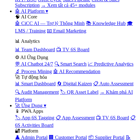
Subscription
→ Xem tất cả 45+ modules
🤖 AI Platform
▾
🧠 AI Core
🤖 CiCC AI — Trợ lý Thông Minh
📚 Knowledge Hub
🎓
LMS / Training
📧 Email Marketing
📊 Analytics
📊 Team Dashboard
📺 TV 6S Board
⚙️ AI Ứng Dụng
💬 AI Chatbot 24/7
🔍 Smart Search
📈 Predictive Analytics
🔬 Process Mining
🤖 AI Recommendation
🚀 Tự động hóa
📊 Smart Dashboard
🔄 Digital Kaizen
📋 Auto Assessment
🔍 Audit Management
🏷️ QR Asset Label
→ Khám phá AI
Platform
🚀 Ứng Dụng
▾
📱 PWA Apps
🏷️ App 6S Tagging
📋 App Assessment
📺 TV 6S Board
📋
6S Activities Board
🔐 Platform
👤 Admin Portal
🏢 Customer Portal
📦 Supplier Portal
📝