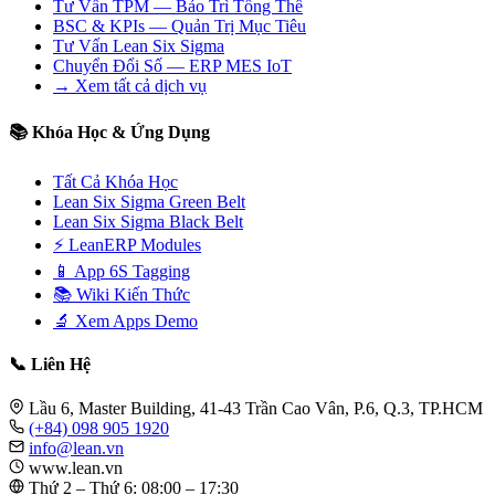
Tư Vấn TPM — Bảo Trì Tổng Thể
BSC & KPIs — Quản Trị Mục Tiêu
Tư Vấn Lean Six Sigma
Chuyển Đổi Số — ERP MES IoT
→ Xem tất cả dịch vụ
📚 Khóa Học & Ứng Dụng
Tất Cả Khóa Học
Lean Six Sigma Green Belt
Lean Six Sigma Black Belt
⚡ LeanERP Modules
📱 App 6S Tagging
📚 Wiki Kiến Thức
🔬 Xem Apps Demo
📞 Liên Hệ
Lầu 6, Master Building, 41-43 Trần Cao Vân, P.6, Q.3, TP.HCM
(+84) 098 905 1920
info@lean.vn
www.lean.vn
Thứ 2 – Thứ 6: 08:00 – 17:30