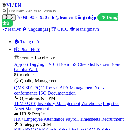
🌐
VI
/
EN
098 905 1920
info@lean.vn
Đăng nhập
✨ Dùng
thử
🚀 lean.vn
🤖 ungdungai
|
🏆 CiCC
🎓 leansigmavn
🏠 Trang chủ
📦 Phân Hệ
▾
🏗️ Gemba Excellence
App 6S Tagging
TV 6S Board
5S Checklist
Kaizen Board
Gemba Walk
8+ modules
📋 Quality Management
QMS
SPC
7QC Tools
CAPA Management
Non-
conformance
ISO Documentation
🔧 Operations & TPM
TPM / OEE
Inventory Management
Warehouse
Logistics
Asset Management
👥 HR & People
HR / Employee
Attendance
Payroll
Timesheets
Recruitment
🎯 Strategy & CRM
KPI / BSC
OKR Cycle
Sales Pipeline
CRM & Sales