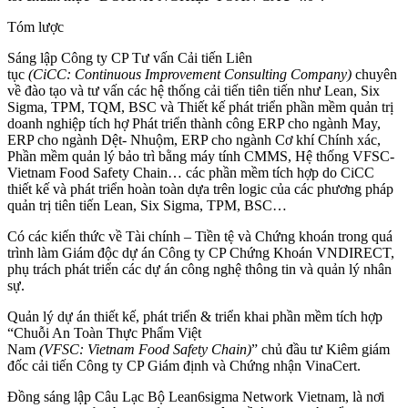
Tóm lược
Sáng lập Công ty CP Tư vấn Cải tiến Liên
tục
(CiCC:
Continuous
Improvement
Consulting
Company)
chuyên
về đào tạo và tư vấn các hệ thống cải tiến tiên tiến như Lean, Six
Sigma, TPM, TQM, BSC và Thiết kế phát triển phần mềm quản trị
doanh nghiệp tích hợ Phát triển thành công ERP cho ngành May,
ERP cho ngành Dệt- Nhuộm, ERP cho ngành Cơ khí Chính xác,
Phần mềm quản lý bảo trì bằng máy tính CMMS, Hệ thống VFSC-
Vietnam Food Safety Chain… các phần mềm tích hợp do CiCC
thiết kế và phát triển hoàn toàn dựa trên logic của các phương pháp
quản trị tiên tiến Lean, Six Sigma, TPM, BSC…
Có các kiến thức về Tài chính – Tiền tệ và Chứng khoán trong quá
trình làm Giám độc dự án Công ty CP Chứng Khoán VNDIRECT,
phụ trách phát triển các dự án công nghệ thông tin và quản lý nhân
sự.
Quản lý dự án thiết kế, phát triển & triển khai phần mềm tích hợp
“Chuỗi An Toàn Thực Phẩm Việt
Nam
(VFSC:
Vietnam
Food
Safety
Chain)
” chủ đầu tư Kiêm giám
đốc cải tiến Công ty CP Giám định và Chứng nhận VinaCert.
Đồng sáng lập Câu Lạc Bộ Lean6sigma Network Vietnam, là nơi