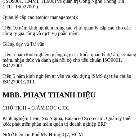
(ISO9001, CMMI, TL900) và quản trị Công Nghệ Thông Tin
(ITIL, ISO27001)
Quản lý cấp cao (senior management):
Trên 10 năm kinh nghiệm trong các vị trí quản lý cấp cao cho các
công ty gia công và dịch vụ phần mềm.
Giảng dạy và Tư vấn:
Trên 5 năm kinh nghiệm giảng dạy các khóa quản lý dự án, kỹ năng
mềm, nhận thức và đánh giá nội bộ cho tiêu chuẩn ISO9001,
ISO27001.
Trên 5 năm kinh nghiệm tư vấn và xây dựng ISMS đạt tiêu chuẩn
ISO27001:2013.
MBB. PHẠM THANH DIỆU
CHỦ TỊCH – GIÁM ĐỘC CiCC
Kinh nghiệm Lean, Six Sigma, Balanced Scorecard, Quản lý thiết
kế& phát triển phần mềm quản trị doanh nghiệp ERP
Nơi ở hiện tại: Phú Mỹ Hưng, Q7, HCM