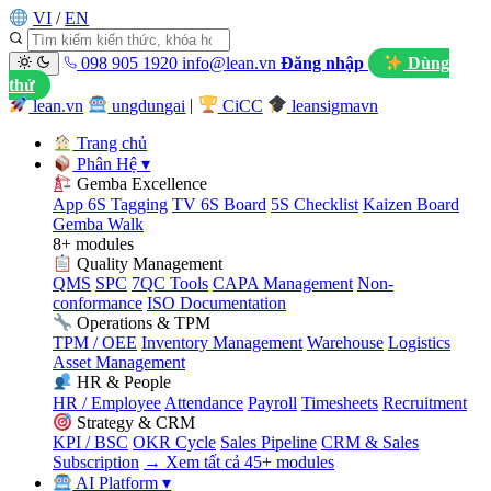
VI
/
EN
098 905 1920
info@lean.vn
Đăng nhập
Dùng
thử
lean.vn
ungdungai
|
CiCC
leansigmavn
Trang chủ
Phân Hệ
▾
Gemba Excellence
App 6S Tagging
TV 6S Board
5S Checklist
Kaizen Board
Gemba Walk
8+ modules
Quality Management
QMS
SPC
7QC Tools
CAPA Management
Non-
conformance
ISO Documentation
Operations & TPM
TPM / OEE
Inventory Management
Warehouse
Logistics
Asset Management
HR & People
HR / Employee
Attendance
Payroll
Timesheets
Recruitment
Strategy & CRM
KPI / BSC
OKR Cycle
Sales Pipeline
CRM & Sales
Subscription
→ Xem tất cả 45+ modules
AI Platform
▾