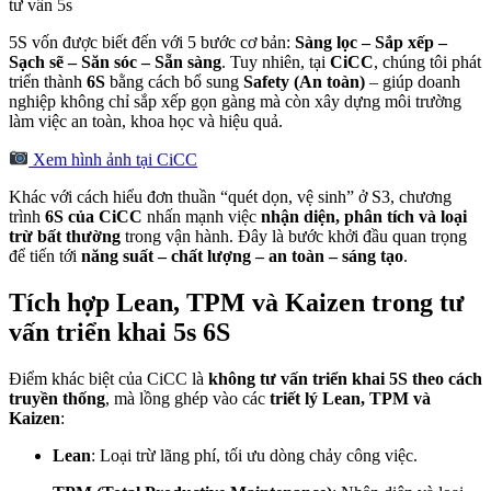
tư vấn 5s
5S vốn được biết đến với 5 bước cơ bản:
Sàng lọc – Sắp xếp –
Sạch sẽ – Săn sóc – Sẵn sàng
. Tuy nhiên, tại
CiCC
, chúng tôi phát
triển thành
6S
bằng cách bổ sung
Safety (An toàn)
– giúp doanh
nghiệp không chỉ sắp xếp gọn gàng mà còn xây dựng môi trường
làm việc an toàn, khoa học và hiệu quả.
Xem hình ảnh tại CiCC
Khác với cách hiểu đơn thuần “quét dọn, vệ sinh” ở S3, chương
trình
6S của CiCC
nhấn mạnh việc
nhận diện, phân tích và loại
trừ bất thường
trong vận hành. Đây là bước khởi đầu quan trọng
để tiến tới
năng suất – chất lượng – an toàn – sáng tạo
.
Tích hợp Lean, TPM và Kaizen trong tư
vấn triển khai 5s 6S
Điểm khác biệt của CiCC là
không tư vấn triển khai 5S theo cách
truyền thống
, mà lồng ghép vào các
triết lý Lean, TPM và
Kaizen
:
Lean
: Loại trừ lãng phí, tối ưu dòng chảy công việc.