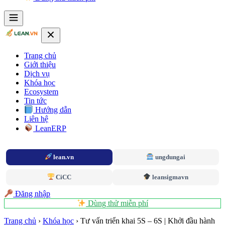
Trang chủ
Giới thiệu
Dịch vụ
Khóa học
Ecosystem
Tin tức
Hướng dẫn
Liên hệ
LeanERP
lean.vn
ungdungai
CiCC
leansigmavn
Đăng nhập
Dùng thử miễn phí
Trang chủ
›
Khóa học
›
Tư vấn triển khai 5S – 6S | Khởi đầu hành