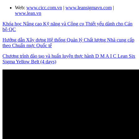
Web:
www.cicc.com.vn
|
www.leansigmavn.com
|
www.lean.vn
Khóa học Nâng cao Kỹ năng và Công cụ Thiết yếu dành cho Cán
bộ QC
Hướng dẫn Xây dựng Hệ thống Quản lý Chất lượng Nhà cung cấp
theo Chuẩn mực Quốc tế
Chương trình đào tạo và huấn luyện thực hành D M A I C Lean Six
Sigma Yellow Belt (4 days)