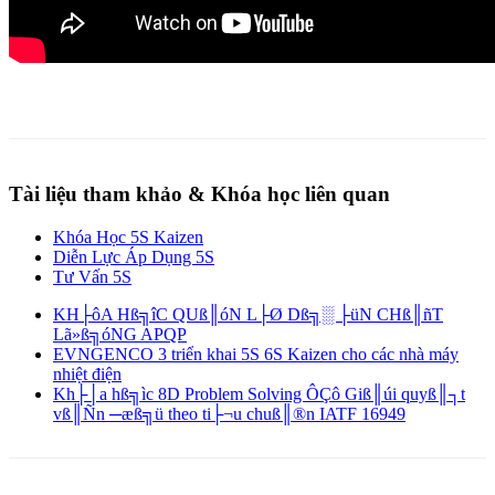
Tài liệu tham khảo & Khóa học liên quan
Khóa Học 5S Kaizen
Diễn Lực Áp Dụng 5S
Tư Vấn 5S
KH├ôA Hß╗îC QUß║óN L├Ø Dß╗░ ├üN CHß║ñT
Lã»ß╗óNG APQP
EVNGENCO 3 triển khai 5S 6S Kaizen cho các nhà máy
nhiệt điện
Kh├│a hß╗ìc 8D Problem Solving ÔÇô Giß║úi quyß║┐t
vß║Ñn ─æß╗ü theo ti├¬u chuß║®n IATF 16949