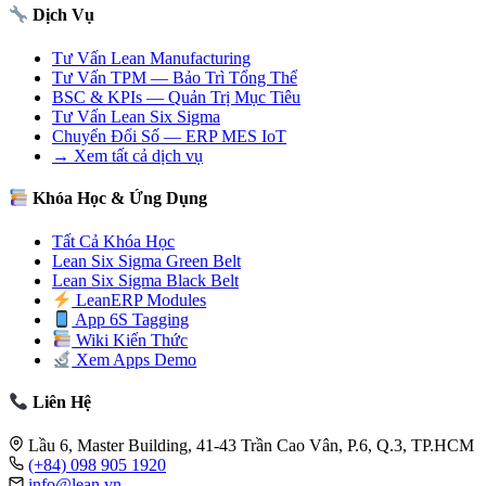
Dịch Vụ
Tư Vấn Lean Manufacturing
Tư Vấn TPM — Bảo Trì Tổng Thể
BSC & KPIs — Quản Trị Mục Tiêu
Tư Vấn Lean Six Sigma
Chuyển Đổi Số — ERP MES IoT
→ Xem tất cả dịch vụ
Khóa Học & Ứng Dụng
Tất Cả Khóa Học
Lean Six Sigma Green Belt
Lean Six Sigma Black Belt
LeanERP Modules
App 6S Tagging
Wiki Kiến Thức
Xem Apps Demo
Liên Hệ
Lầu 6, Master Building, 41-43 Trần Cao Vân, P.6, Q.3, TP.HCM
(+84) 098 905 1920
info@lean.vn