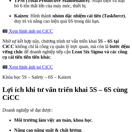
TPM (Total Productive Maintenance)
: Nhận diện và loại
bỏ 6 tổn thất lớn của máy móc, thiết bị.
Kaizen
: Hình thành
nhóm đặc nhiệm cải tiến (Taskforce)
,
duy trì và nâng cao hiệu quả 6S trong dài hạn.
Xem hình ảnh tại CiCC
Nhờ sự kết hợp này, chương trình tư vấn triển khai
5S – 6S tại
CiCC
không chỉ là công cụ quản lý trực quan, mà còn là
bước đệm
vững chắc
để doanh nghiệp tiếp cận
Lean Six Sigma và các công
cụ cải tiến tiên tiến khác
.
Xem hình ảnh tại CiCC
Khóa học 5S – Safety – 6S – Kaizen
Lợi ích khi tư vấn triển khai 5S – 6S cùng
CiCC
Doanh nghiệp sẽ đạt được:
Môi trường làm việc an toàn, khoa học
.
Nâng cao năng suất & chất lượng
.