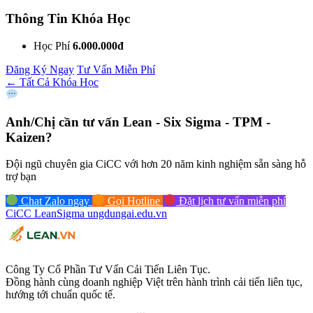
Thông Tin Khóa Học
Học Phí
6.000.000đ
Đăng Ký Ngay
Tư Vấn Miễn Phí
← Tất Cả Khóa Học
Anh/Chị cần tư vấn
Lean - Six Sigma - TPM -
Kaizen?
Đội ngũ chuyên gia CiCC với hơn 20 năm kinh nghiệm sẵn sàng hỗ
trợ bạn
Chat Zalo ngay
Gọi Hotline
Đặt lịch tư vấn miễn phí
CiCC
LeanSigma
ungdungai
.
edu.vn
Công Ty Cổ Phần Tư Vấn Cải Tiến Liên Tục.
Đồng hành cùng doanh nghiệp Việt trên hành trình cải tiến liên tục,
hướng tới chuẩn quốc tế.