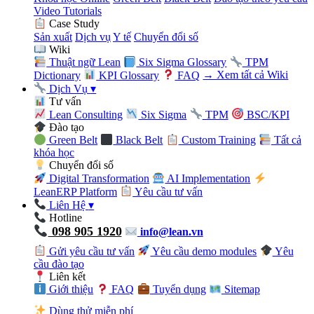
Video Tutorials
Case Study
Sản xuất
Dịch vụ
Y tế
Chuyển đổi số
Wiki
Thuật ngữ Lean
Six Sigma Glossary
TPM
Dictionary
KPI Glossary
FAQ
→ Xem tất cả Wiki
Dịch Vụ
▾
Tư vấn
Lean Consulting
Six Sigma
TPM
BSC/KPI
Đào tạo
Green Belt
Black Belt
Custom Training
Tất cả
khóa học
Chuyển đổi số
Digital Transformation
AI Implementation
LeanERP Platform
Yêu cầu tư vấn
Liên Hệ
▾
Hotline
098 905 1920
info@lean.vn
Gửi yêu cầu tư vấn
Yêu cầu demo modules
Yêu
cầu đào tạo
Liên kết
Giới thiệu
FAQ
Tuyển dụng
Sitemap
Dùng thử miễn phí