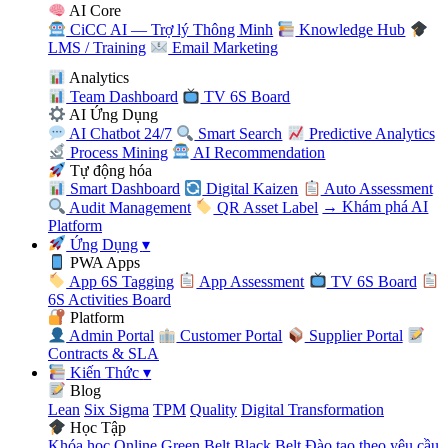
AI Core
CiCC AI — Trợ lý Thông Minh
Knowledge Hub
LMS / Training
Email Marketing
Analytics
Team Dashboard
TV 6S Board
AI Ứng Dụng
AI Chatbot 24/7
Smart Search
Predictive Analytics
Process Mining
AI Recommendation
Tự động hóa
Smart Dashboard
Digital Kaizen
Auto Assessment
Audit Management
QR Asset Label
→ Khám phá AI
Platform
Ứng Dụng
▾
PWA Apps
App 6S Tagging
App Assessment
TV 6S Board
6S Activities Board
Platform
Admin Portal
Customer Portal
Supplier Portal
Contracts & SLA
Kiến Thức
▾
Blog
Lean
Six Sigma
TPM
Quality
Digital Transformation
Học Tập
Khóa học Online
Green Belt
Black Belt
Đào tạo theo yêu cầu