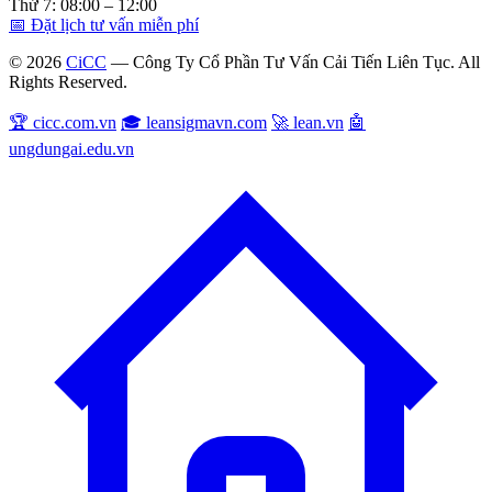
Thứ 7: 08:00 – 12:00
📅 Đặt lịch tư vấn miễn phí
© 2026
CiCC
— Công Ty Cổ Phần Tư Vấn Cải Tiến Liên Tục. All
Rights Reserved.
🏆 cicc.com.vn
🎓 leansigmavn.com
🚀 lean.vn
🤖
ungdungai.edu.vn