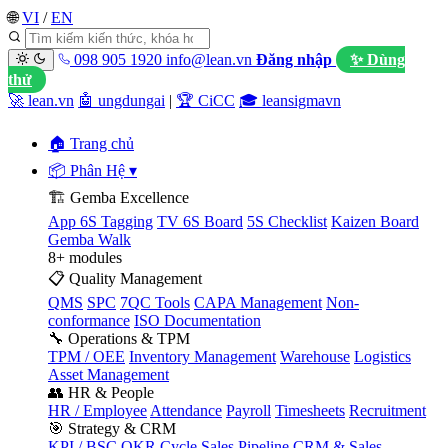
🌐
VI
/
EN
098 905 1920
info@lean.vn
Đăng nhập
✨ Dùng
thử
🚀 lean.vn
🤖 ungdungai
|
🏆 CiCC
🎓 leansigmavn
🏠 Trang chủ
📦 Phân Hệ
▾
🏗️ Gemba Excellence
App 6S Tagging
TV 6S Board
5S Checklist
Kaizen Board
Gemba Walk
8+ modules
📋 Quality Management
QMS
SPC
7QC Tools
CAPA Management
Non-
conformance
ISO Documentation
🔧 Operations & TPM
TPM / OEE
Inventory Management
Warehouse
Logistics
Asset Management
👥 HR & People
HR / Employee
Attendance
Payroll
Timesheets
Recruitment
🎯 Strategy & CRM
KPI / BSC
OKR Cycle
Sales Pipeline
CRM & Sales