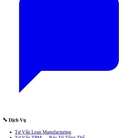
🔧 Dịch Vụ
Tư Vấn Lean Manufacturing
Tư Vấn TPM — Bảo Trì Tổng Thể