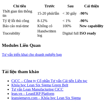
Chỉ tiêu
Trước
Sau
Cải thiện
Thời gian tìm thông
15-20 phút/lần
< 30 giây
-90%
tin
Tỷ lệ lỗi thủ công
8-12%
< 1%
-90%
Báo cáo real-time
Không có
100%
New capability
Handwritten
Traceability
Digital full
ISO ready
log
Modules Liên Quan
Tư vấn triển khai cho doanh nghiệp bạn
Tài liệu tham khảo
CiCC – Công ty Cổ phần Tư vấn Cải tiến Liên tục
Khóa học Lean Six Sigma Green Belt
Tư vấn Lean Manufacturing CiCC
lean.vn – LeanERP Platform
leansigmavn.com – Khóa học Lean Six Sigma