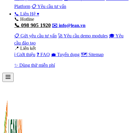
Platform
📋 Yêu cầu tư vấn
📞 Liên Hệ
▾
📞 Hotline
📞 098 905 1920
✉️ info@lean.vn
📋 Gửi yêu cầu tư vấn
🚀 Yêu cầu demo modules
🎓 Yêu
cầu đào tạo
📍 Liên kết
ℹ️ Giới thiệu
❓ FAQ
💼 Tuyển dụng
🗺️ Sitemap
✨ Dùng thử miễn phí