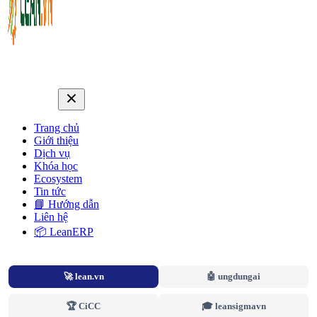
Trang chủ
Giới thiệu
Dịch vụ
Khóa học
Ecosystem
Tin tức
📘 Hướng dẫn
Liên hệ
📦 LeanERP
🚀 lean.vn
🤖 ungdungai
🏆 CiCC
🎓 leansigmavn