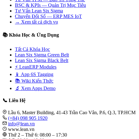
BSC & KPIs — Quản Trị Mục Tiêu
Tư Vấn Lean Six Sigma
Chuyển Đổi Số — ERP MES IoT
→ Xem tất cả dịch vụ
📚 Khóa Học & Ứng Dụng
Tất Cả Khóa Học
Lean Six Sigma Green Belt
Lean Six Sigma Black Belt
⚡ LeanERP Modules
📱 App 6S Tagging
📚 Wiki Kiến Thức
🔬 Xem Apps Demo
📞 Liên Hệ
Lầu 6, Master Building, 41-43 Trần Cao Vân, P.6, Q.3, TP.HCM
(+84) 098 905 1920
info@lean.vn
www.lean.vn
Thứ 2 – Thứ 6: 08:00 – 17:30