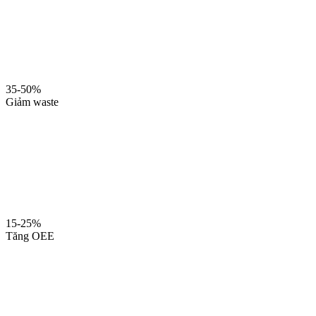
35-50%
Giảm waste
15-25%
Tăng OEE