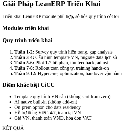
Giải Pháp LeanERP Triển Khai
Triển khai LeanERP module phù hợp, số hóa quy trình cốt lõi
Modules triển khai
Quy trình triển khai
Tuần 1-2:
Survey quy trình hiện trạng, gap analysis
Tuần 3-4:
Cấu hình template VN, migrate data lịch sử
Tuần 5-6:
Pilot 1-2 bộ phận, thu feedback, adjust
Tuần 7-8:
Rollout toàn công ty, training hands-on
Tuần 9-12:
Hypercare, optimization, handover vận hành
Điểm khác biệt CiCC
Template quy trình VN sẵn (không start from zero)
AI native built-in (không add-on)
On-prem option cho data residency
Hỗ trợ tiếng Việt 24/7, team tại VN
Giá VN, thanh toán VND, hóa đơn VAT
KẾT QUẢ