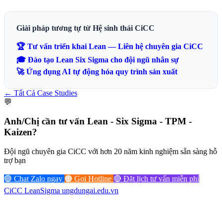
Giải pháp tương tự từ Hệ sinh thái CiCC
🏆 Tư vấn triển khai Lean — Liên hệ chuyên gia CiCC
🎓 Đào tạo Lean Six Sigma cho đội ngũ nhân sự
🚀 Ứng dụng AI tự động hóa quy trình sản xuất
← Tất Cả Case Studies
💬
Anh/Chị cần tư vấn
Lean - Six Sigma - TPM -
Kaizen?
Đội ngũ chuyên gia CiCC với hơn 20 năm kinh nghiệm sẵn sàng hỗ
trợ bạn
🟢 Chat Zalo ngay
🟠 Gọi Hotline
🔴 Đặt lịch tư vấn miễn phí
CiCC
LeanSigma
ungdungai
.
edu.vn