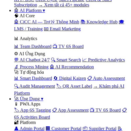
Subscription
→ Xem tất cả 45+ modules
🤖 AI Platform
▾
🧠 AI Core
🤖 CiCC AI — Trợ lý Thông Minh
📚 Knowledge Hub
🎓
LMS / Training
📧 Email Marketing
📊 Analytics
📊 Team Dashboard
📺 TV 6S Board
⚙️ AI Ứng Dụng
💬 AI Chatbot 24/7
🔍 Smart Search
📈 Predictive Analytics
🔬 Process Mining
🤖 AI Recommendation
🚀 Tự động hóa
📊 Smart Dashboard
🔄 Digital Kaizen
📋 Auto Assessment
🔍 Audit Management
🏷️ QR Asset Label
→ Khám phá AI
Platform
🚀 Ứng Dụng
▾
📱 PWA Apps
🏷️ App 6S Tagging
📋 App Assessment
📺 TV 6S Board
📋
6S Activities Board
🔐 Platform
👤 Admin Portal
🏢 Customer Portal
📦 Supplier Portal
📝