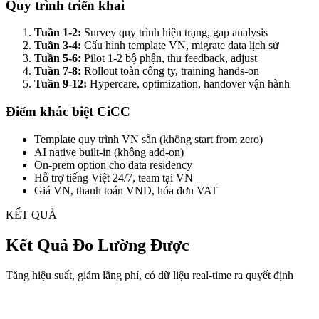
Quy trình triển khai
Tuần 1-2:
Survey quy trình hiện trạng, gap analysis
Tuần 3-4:
Cấu hình template VN, migrate data lịch sử
Tuần 5-6:
Pilot 1-2 bộ phận, thu feedback, adjust
Tuần 7-8:
Rollout toàn công ty, training hands-on
Tuần 9-12:
Hypercare, optimization, handover vận hành
Điểm khác biệt CiCC
Template quy trình VN sẵn (không start from zero)
AI native built-in (không add-on)
On-prem option cho data residency
Hỗ trợ tiếng Việt 24/7, team tại VN
Giá VN, thanh toán VND, hóa đơn VAT
KẾT QUẢ
Kết Quả Đo Lường Được
Tăng hiệu suất, giảm lãng phí, có dữ liệu real-time ra quyết định