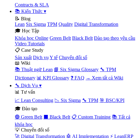
Contracts & SLA
📚 Kiến Thức
▾
📝 Blog
Lean
Six Sigma
TPM
Quality
Digital Transformation
🎓 Học Tập
Khóa học Online
Green Belt
Black Belt
Đào tạo theo yêu cầu
Video Tutorials
📋 Case Study
Sản xuất
Dịch vụ
Y tế
Chuyển đổi số
📖 Wiki
📚 Thuật ngữ Lean
📘 Six Sigma Glossary
🔧 TPM
Dictionary
📊 KPI Glossary
❓ FAQ
→ Xem tất cả Wiki
🔧 Dịch Vụ
▾
📊 Tư vấn
📈 Lean Consulting
📉 Six Sigma
🔧 TPM
🎯 BSC/KPI
🎓 Đào tạo
🟢 Green Belt
⬛ Black Belt
📋 Custom Training
📚 Tất cả
khóa học
💡 Chuyển đổi số
🚀 Digital Transformation
🤖 AI Implementation
⚡ LeanERP