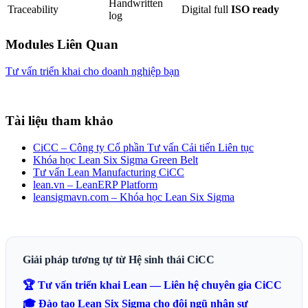
Handwritten
Traceability
Digital full
ISO ready
log
Modules Liên Quan
Tư vấn triển khai cho doanh nghiệp bạn
Tài liệu tham khảo
CiCC – Công ty Cổ phần Tư vấn Cải tiến Liên tục
Khóa học Lean Six Sigma Green Belt
Tư vấn Lean Manufacturing CiCC
lean.vn – LeanERP Platform
leansigmavn.com – Khóa học Lean Six Sigma
Giải pháp tương tự từ Hệ sinh thái CiCC
🏆 Tư vấn triển khai Lean — Liên hệ chuyên gia CiCC
🎓 Đào tạo Lean Six Sigma cho đội ngũ nhân sự